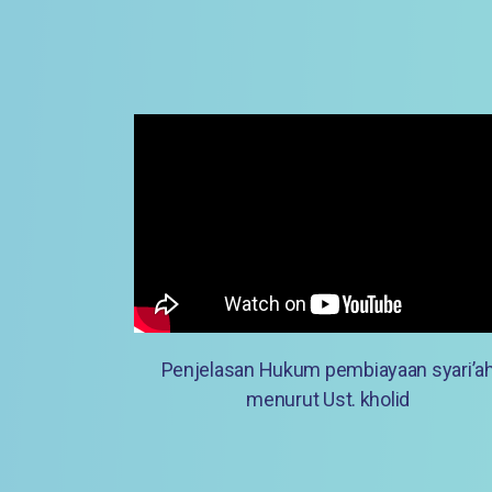
Penjelasan Hukum pembiayaan syari’a
menurut Ust. kholid