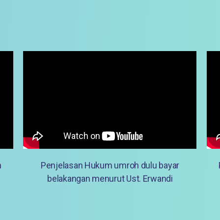
h
Penjelasan Hukum umroh dulu bayar
belakangan menurut Ust. Erwandi