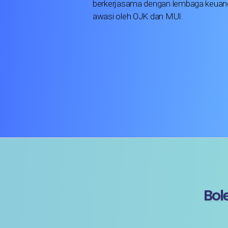
berkerjasama dengan lembaga keuang
awasi oleh OJK dan MUI.
Bol