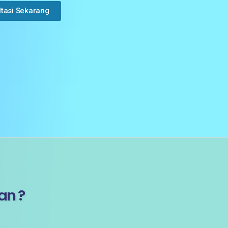
ltasi Sekarang
an ?