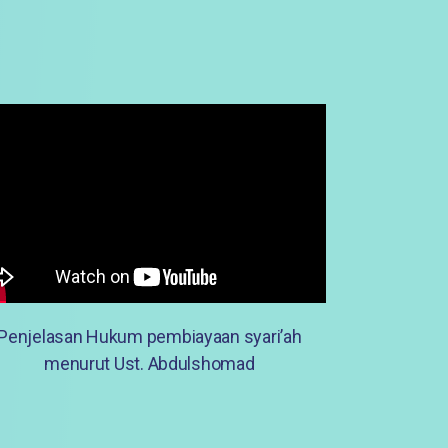
Penjelasan Hukum pembiayaan syari’ah
menurut Ust. Abdulshomad