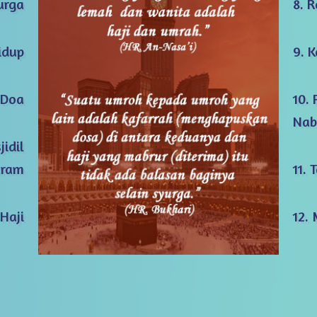
Surga
8. 
idup
9. 
 Doa
10.
Nab
jidil
ram
11.
Haji
12.