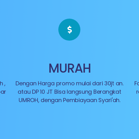
MURAH
 ,
Dengan Harga promo mulai dari 30jt an.
F
bar
atau DP 10 JT Bisa langsung Berangkat
r
UMROH, dengan Pembiayaan Syari'ah.