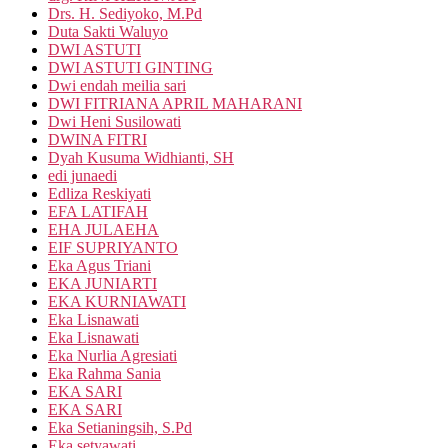
Drs. H. Sediyoko, M.Pd
Duta Sakti Waluyo
DWI ASTUTI
DWI ASTUTI GINTING
Dwi endah meilia sari
DWI FITRIANA APRIL MAHARANI
Dwi Heni Susilowati
DWINA FITRI
Dyah Kusuma Widhianti, SH
edi junaedi
Edliza Reskiyati
EFA LATIFAH
EHA JULAEHA
EIF SUPRIYANTO
Eka Agus Triani
EKA JUNIARTI
EKA KURNIAWATI
Eka Lisnawati
Eka Lisnawati
Eka Nurlia Agresiati
Eka Rahma Sania
EKA SARI
EKA SARI
Eka Setianingsih, S.Pd
Eka setyawati