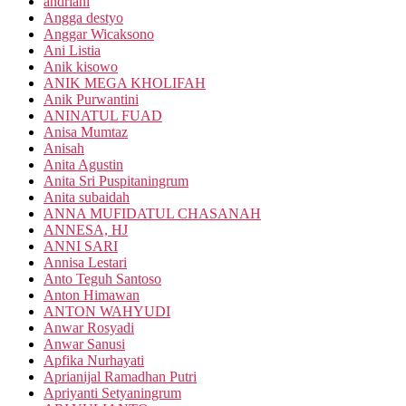
andriani
Angga destyo
Anggar Wicaksono
Ani Listia
Anik kisowo
ANIK MEGA KHOLIFAH
Anik Purwantini
ANINATUL FUAD
Anisa Mumtaz
Anisah
Anita Agustin
Anita Sri Puspitaningrum
Anita subaidah
ANNA MUFIDATUL CHASANAH
ANNESA, HJ
ANNI SARI
Annisa Lestari
Anto Teguh Santoso
Anton Himawan
ANTON WAHYUDI
Anwar Rosyadi
Anwar Sanusi
Apfika Nurhayati
Aprianijal Ramadhan Putri
Apriyanti Setyaningrum