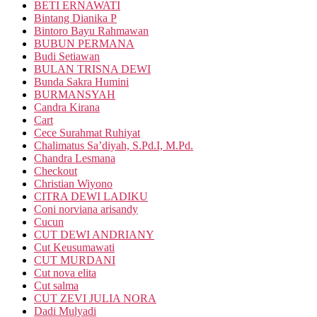
BETI ERNAWATI
Bintang Dianika P
Bintoro Bayu Rahmawan
BUBUN PERMANA
Budi Setiawan
BULAN TRISNA DEWI
Bunda Sakra Humini
BURMANSYAH
Candra Kirana
Cart
Cece Surahmat Ruhiyat
Chalimatus Sa’diyah, S.Pd.I, M.Pd.
Chandra Lesmana
Checkout
Christian Wiyono
CITRA DEWI LADIKU
Coni norviana arisandy
Cucun
CUT DEWI ANDRIANY
Cut Keusumawati
CUT MURDANI
Cut nova elita
Cut salma
CUT ZEVI JULIA NORA
Dadi Mulyadi