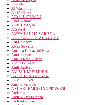
Ai solihat
Ai Wianingrum
AIDA FITRI
AIDA HARI YANI
Ainul wardah
AINUL YAQIN
AISYAH
AISYAH AULIA VARISHA
ALDI CANDRA WIJAYA, ST
Alif Casanova
Alvaz Suwarta
Amanda Damayanti Nasution
Ambar lestari
Amelia Resti Susanti
AMELIA SARI
Amik Amiyati
AMIRUL MUKMININ
AMIRULLAH AL AZIZ
ANA SUSANTI
Ananto wahyudi
ANDARUKMI SETYA PRAWESI
Anderina
Andi Sukma Perdana
Andi sukmawati