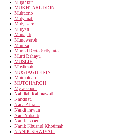
Mujahidin
MUKHTARUDDIN
Muktiono
Mulyanah
Mulyasaroh
Mulyati
Munajah
Munawaroh
Munika
Mursid Broto Setiyanto
Murti Rahayu
MUSLIH
Muslimah
MUSTAGHFIRIN
Mutmainah
MUTOHAROH
My account
Nabillah Rahmawati
Nahdhati
Nana Afriana
Nandi irawan
Nani Yulianti
Nanik Isnaeni
Nanik Khusnul Khotimah
NANIK SISWIYATI