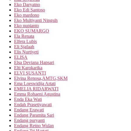
Eko Daryatno
Eko Edi Santoso
Eko mardono
Eko Multiyanti Ningsih
Eko nupianto
EKO SUMARGO
Ela Renata
Elfera Lubis
Eli Sjafaah
Elis Nurtiyeti
ELISA
Elsa Deviana Hapsari
Elti Karokarika
ELVI SUSANTI
Elvina Renosa,AMTG,SKM
Ema Loeswidija Artati
EMELIA RIDARWATI
Emma Rohaeni Agustina
Enda Eka Wati
Endah Prasetiyawati
Endang Erawati
Endang Paramita Sari
Endang puryanti
Endang Retno Wulan
Endang Tri Hartati