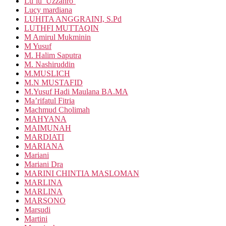
Lu’lu’ Uzzahro’
Lucy mardiana
LUHITA ANGGRAINI, S.Pd
LUTHFI MUTTAQIN
M Amirul Mukminin
M Yusuf
M. Halim Saputra
M. Nashiruddin
M.MUSLICH
M.N MUSTAFID
M.Yusuf Hadi Maulana BA.MA
Ma’rifatul Fitria
Machmud Cholimah
MAHYANA
MAIMUNAH
MARDIATI
MARIANA
Mariani
Mariani Dra
MARINI CHINTIA MASLOMAN
MARLINA
MARLINA
MARSONO
Marsudi
Martini