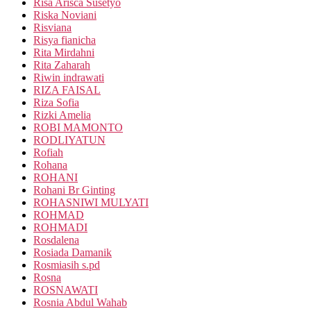
Risa Arisca Susetyo
Riska Noviani
Risviana
Risya fianicha
Rita Mirdahni
Rita Zaharah
Riwin indrawati
RIZA FAISAL
Riza Sofia
Rizki Amelia
ROBI MAMONTO
RODLIYATUN
Rofiah
Rohana
ROHANI
Rohani Br Ginting
ROHASNIWI MULYATI
ROHMAD
ROHMADI
Rosdalena
Rosiada Damanik
Rosmiasih s.pd
Rosna
ROSNAWATI
Rosnia Abdul Wahab