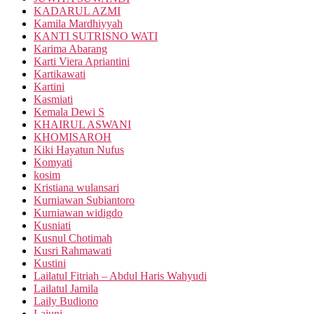
KADARUL AZMI
Kamila Mardhiyyah
KANTI SUTRISNO WATI
Karima Abarang
Karti Viera Apriantini
Kartikawati
Kartini
Kasmiati
Kemala Dewi S
KHAIRUL ASWANI
KHOMISAROH
Kiki Hayatun Nufus
Komyati
kosim
Kristiana wulansari
Kurniawan Subiantoro
Kurniawan widigdo
Kusniati
Kusnul Chotimah
Kusri Rahmawati
Kustini
Lailatul Fitriah – Abdul Haris Wahyudi
Lailatul Jamila
Laily Budiono
Lajuni