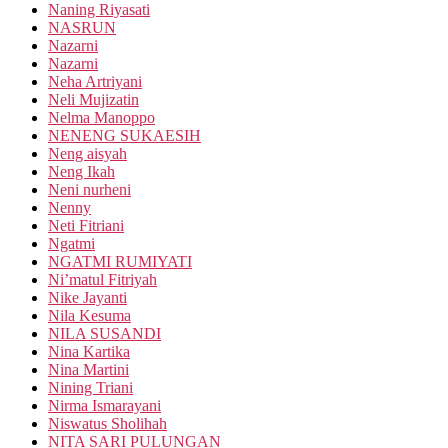
Naning Riyasati
NASRUN
Nazarni
Nazarni
Neha Artriyani
Neli Mujizatin
Nelma Manoppo
NENENG SUKAESIH
Neng aisyah
Neng Ikah
Neni nurheni
Nenny
Neti Fitriani
Ngatmi
NGATMI RUMIYATI
Ni’matul Fitriyah
Nike Jayanti
Nila Kesuma
NILA SUSANDI
Nina Kartika
Nina Martini
Nining Triani
Nirma Ismarayani
Niswatus Sholihah
NITA SARI PULUNGAN