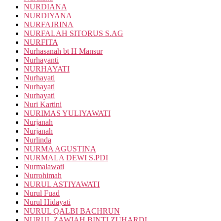
NURDIANA
NURDIYANA
NURFAJRINA
NURFALAH SITORUS S.AG
NURFITA
Nurhasanah bt H Mansur
Nurhayanti
NURHAYATI
Nurhayati
Nurhayati
Nurhayati
Nuri Kartini
NURIMAS YULIYAWATI
Nurjanah
Nurjanah
Nurlinda
NURMA AGUSTINA
NURMALA DEWI S.PDI
Nurmalawati
Nurrohimah
NURUL ASTIYAWATI
Nurul Fuad
Nurul Hidayati
NURUL QALBI BACHRUN
NURUL ZAWIAH BINTI ZUHARDI