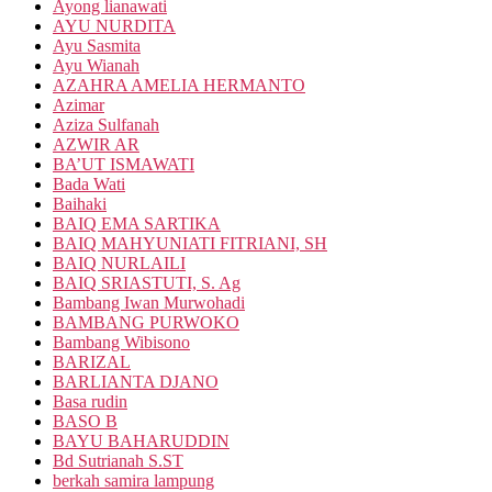
Ayong lianawati
AYU NURDITA
Ayu Sasmita
Ayu Wianah
AZAHRA AMELIA HERMANTO
Azimar
Aziza Sulfanah
AZWIR AR
BA’UT ISMAWATI
Bada Wati
Baihaki
BAIQ EMA SARTIKA
BAIQ MAHYUNIATI FITRIANI, SH
BAIQ NURLAILI
BAIQ SRIASTUTI, S. Ag
Bambang Iwan Murwohadi
BAMBANG PURWOKO
Bambang Wibisono
BARIZAL
BARLIANTA DJANO
Basa rudin
BASO B
BAYU BAHARUDDIN
Bd Sutrianah S.ST
berkah samira lampung