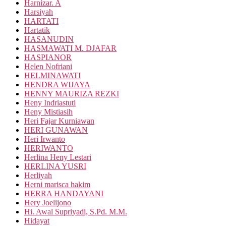
Harnizar. A
Harsiyah
HARTATI
Hartatik
HASANUDIN
HASMAWATI M. DJAFAR
HASPIANOR
Helen Nofriani
HELMINAWATI
HENDRA WIJAYA
HENNY MAURIZA REZKI
Heny Indriastuti
Heny Mistiasih
Heri Fajar Kurniawan
HERI GUNAWAN
Heri Irwanto
HERIWANTO
Herlina Heny Lestari
HERLINA YUSRI
Herliyah
Herni marisca hakim
HERRA HANDAYANI
Hery Joelijono
Hi. Awal Supriyadi, S.Pd. M.M.
Hidayat