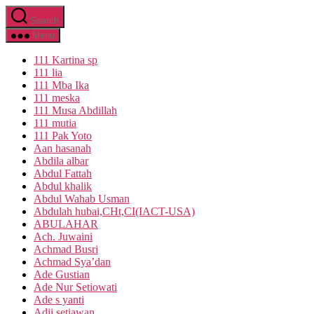
Skip
Search
to
the
Menu
content
111 Kartina sp
111 lia
111 Mba Ika
111 meska
111 Musa Abdillah
111 mutia
111 Pak Yoto
Aan hasanah
Abdila albar
Abdul Fattah
Abdul khalik
Abdul Wahab Usman
Abdulah hubai,CHt,CI(IACT-USA)
ABULAHAR
Ach. Juwaini
Achmad Busri
Achmad Sya’dan
Ade Gustian
Ade Nur Setiowati
Ade s yanti
Adji setiawan