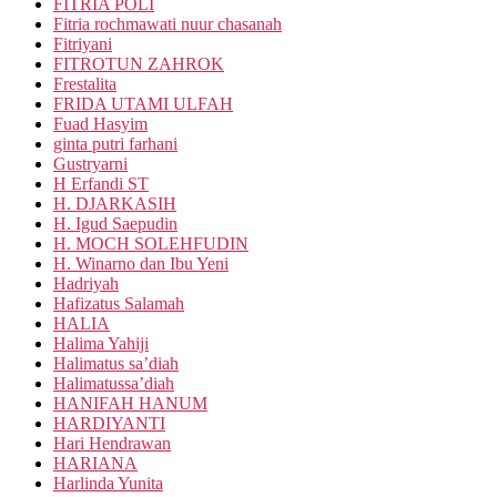
FITRIA POLI
Fitria rochmawati nuur chasanah
Fitriyani
FITROTUN ZAHROK
Frestalita
FRIDA UTAMI ULFAH
Fuad Hasyim
ginta putri farhani
Gustryarni
H Erfandi ST
H. DJARKASIH
H. Igud Saepudin
H. MOCH SOLEHFUDIN
H. Winarno dan Ibu Yeni
Hadriyah
Hafizatus Salamah
HALIA
Halima Yahiji
Halimatus sa’diah
Halimatussa’diah
HANIFAH HANUM
HARDIYANTI
Hari Hendrawan
HARIANA
Harlinda Yunita