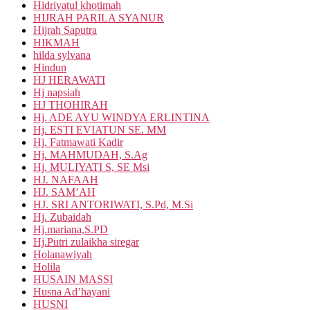
Hidriyatul khotimah
HIJRAH PARILA SYANUR
Hijrah Saputra
HIKMAH
hilda sylvana
Hindun
HJ HERAWATI
Hj napsiah
HJ THOHIRAH
Hj. ADE AYU WINDYA ERLINTINA
Hj. ESTI EVIATUN SE. MM
Hj. Fatmawati Kadir
Hj. MAHMUDAH, S.Ag
Hj. MULIYATI S, SE Msi
HJ. NAFAAH
HJ. SAM’AH
HJ. SRI ANTORIWATI, S.Pd, M.Si
Hj. Zubaidah
Hj.mariana,S.PD
Hj.Putri zulaikha siregar
Holanawiyah
Holila
HUSAIN MASSI
Husna Ad’hayani
HUSNI