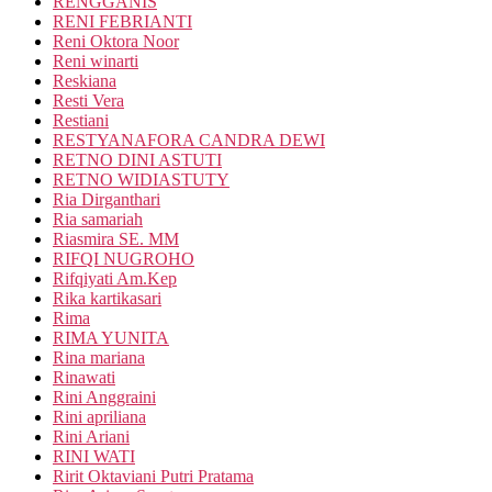
RENGGANIS
RENI FEBRIANTI
Reni Oktora Noor
Reni winarti
Reskiana
Resti Vera
Restiani
RESTYANAFORA CANDRA DEWI
RETNO DINI ASTUTI
RETNO WIDIASTUTY
Ria Dirganthari
Ria samariah
Riasmira SE. MM
RIFQI NUGROHO
Rifqiyati Am.Kep
Rika kartikasari
Rima
RIMA YUNITA
Rina mariana
Rinawati
Rini Anggraini
Rini apriliana
Rini Ariani
RINI WATI
Ririt Oktaviani Putri Pratama