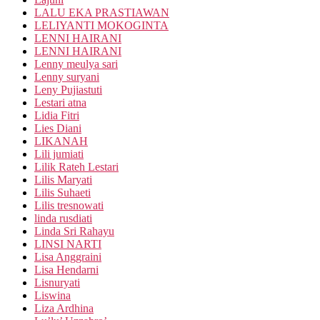
LALU EKA PRASTIAWAN
LELIYANTI MOKOGINTA
LENNI HAIRANI
LENNI HAIRANI
Lenny meulya sari
Lenny suryani
Leny Pujiastuti
Lestari atna
Lidia Fitri
Lies Diani
LIKANAH
Lili jumiati
Lilik Rateh Lestari
Lilis Maryati
Lilis Suhaeti
Lilis tresnowati
linda rusdiati
Linda Sri Rahayu
LINSI NARTI
Lisa Anggraini
Lisa Hendarni
Lisnuryati
Liswina
Liza Ardhina