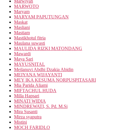
Marwiyah
MARWOTO
Maryam
MARYAM PAPUTUNGAN
Maskat
Masliani
Mastiam
Mastikhotul fitria
Maulana suwasti
MAULIDA RIZKI MATONDANG
Mawardi
Maya Sari
MAYUSNITAL
Meilanuvi Abdhi Dzakia Abidin
MEIYANA WIJAYANTI
MEY IKA KESUMA NORPUSPITASARI
Mia Parida Aliami
MIFTACHUL HUDA
Milla Hapsari
MINATI WIDIA
MINDREWATI, S. Pd. M.Si
Mira Susanti
Mirza syaputra
Mistini
MOCH FARIDLO