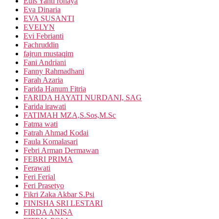
Euis Yanti rohaya
Eva Dinaria
EVA SUSANTI
EVELYN
Evi Febrianti
Fachruddin
fajrun mustaqim
Fani Andriani
Fanny Rahmadhani
Farah Azaria
Farida Hanum Fitria
FARIDA HAYATI NURDANI, SAG
Farida irawati
FATIMAH MZA,S.Sos,M.Sc
Fatma wati
Fatrah Ahmad Kodai
Faula Komalasari
Febri Arman Dermawan
FEBRI PRIMA
Ferawati
Feri Ferial
Feri Prasetyo
Fikri Zaka Akbar S.Psi
FINISHA SRI LESTARI
FIRDA ANISA