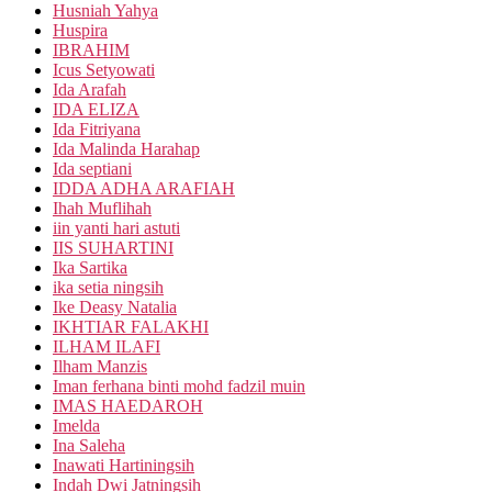
Husniah Yahya
Huspira
IBRAHIM
Icus Setyowati
Ida Arafah
IDA ELIZA
Ida Fitriyana
Ida Malinda Harahap
Ida septiani
IDDA ADHA ARAFIAH
Ihah Muflihah
iin yanti hari astuti
IIS SUHARTINI
Ika Sartika
ika setia ningsih
Ike Deasy Natalia
IKHTIAR FALAKHI
ILHAM ILAFI
Ilham Manzis
Iman ferhana binti mohd fadzil muin
IMAS HAEDAROH
Imelda
Ina Saleha
Inawati Hartiningsih
Indah Dwi Jatningsih