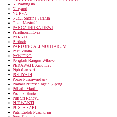
Nuryaningsih
Nuryanti
NURYATI
Nuzul Sabrina Saragih
Opah Masfufah
PANCA INDRA DEWI
Panglipuringtyas
PARNO
Partinah
PARTONO ALI MUHTAROM
Pasti Yunita
PAWITNO
Pengkuh Bangun Wibowo
PERAWATI, Amd.Keb
Pipit dian sari
POLIYADI
Popie Puspawardany
Prahara Nurmaningsih (Ajeng)
Prihatin Martini
Profilia Shinta
Puji Sri Rahayu
PURWANTI
PUSPA SARI
Putri Endah Puspitorini
Putri Saraswati