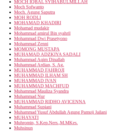
MOCH IQBAL SYIHABULMILLAH
Moch Sofwanto
Moch. Agung Saputra
MOH RODLI
MOHAMAD KHADIRI
Mohamad mudakir
Mohammad amirul Bin syahril
Mohammad Dwi Prasetyono
Mohammad Zenni
MOMONG MUSTAPA
MUHAMAD ADZKIYA SADALI
Muhammad Aqim Dinallah
Muhammad Ardian, S. Ag.
MUHAMMAD FAHROJI
MUHAMMAD ILHAM SH
MUHAMMAD IVAN
MUHAMMAD MACHFUD
Muhammad Mauliza Syandra
Muhammad Nur
MUHAMMAD RIDHO AVICENNA
Muhammad Supiani
Muhammad Yusuf Abdullah Agung Pamuji Jailani
MUHAYATI
Muhromin, S.Kep.Ners.,M.MKes.
Muhsinun