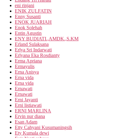
eni rinjani
ENIK ZULFATIN
Enny Susanti
ENOK JUARIAH
Enok Solehah
Entin Agustin
ENY BUDIATI.,AMDK.,S.KM
Erland Sulaksana
Erlya Sri Indarwati
Erlyana Eka Rosdianty
Erma Apriana
Ermayulis
Erna Anisya
Erna vida
Erna vida
Ernawati
Ernawati
Erni Jayanti
Erni listiawati
ERNI MARLINA
Ervin nur diana
Esan Adam
Etty Cahyani Kusumaningsih
Ety Kumala dewi