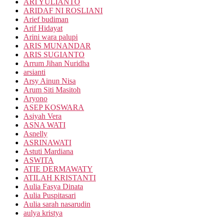
ARI YULIANTO
ARIDAF NI ROSLIANI
Arief budiman
Arif Hidayat
Arini wara palupi
ARIS MUNANDAR
ARIS SUGIANTO
Arrum Jihan Nuridha
arsianti
Arsy Ainun Nisa
Arum Siti Masitoh
Aryono
ASEP KOSWARA
Asiyah Vera
ASNA WATI
Asnelly
ASRINAWATI
Astuti Mardiana
ASWITA
ATIE DERMAWATY
ATILAH KRISTANTI
Aulia Fasya Dinata
Aulia Puspitasari
Aulia sarah nasarudin
aulya kristya