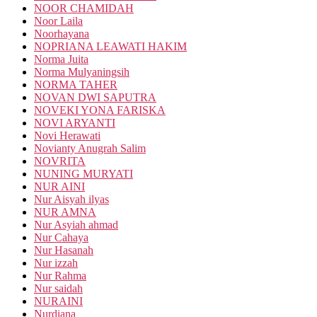
NOOR CHAMIDAH
Noor Laila
Noorhayana
NOPRIANA LEAWATI HAKIM
Norma Juita
Norma Mulyaningsih
NORMA TAHER
NOVAN DWI SAPUTRA
NOVEKI YONA FARISKA
NOVI ARYANTI
Novi Herawati
Novianty Anugrah Salim
NOVRITA
NUNING MURYATI
NUR AINI
Nur Aisyah ilyas
NUR AMNA
Nur Asyiah ahmad
Nur Cahaya
Nur Hasanah
Nur izzah
Nur Rahma
Nur saidah
NURAINI
Nurdiana