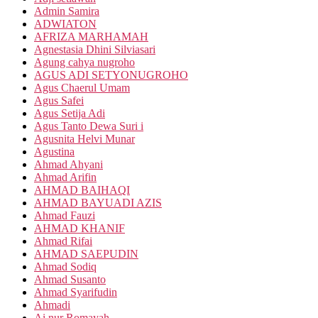
Admin Samira
ADWIATON
AFRIZA MARHAMAH
Agnestasia Dhini Silviasari
Agung cahya nugroho
AGUS ADI SETYONUGROHO
Agus Chaerul Umam
Agus Safei
Agus Setija Adi
Agus Tanto Dewa Suri i
Agusnita Helvi Munar
Agustina
Ahmad Ahyani
Ahmad Arifin
AHMAD BAIHAQI
AHMAD BAYUADI AZIS
Ahmad Fauzi
AHMAD KHANIF
Ahmad Rifai
AHMAD SAEPUDIN
Ahmad Sodiq
Ahmad Susanto
Ahmad Syarifudin
Ahmadi
Ai nur Romayah