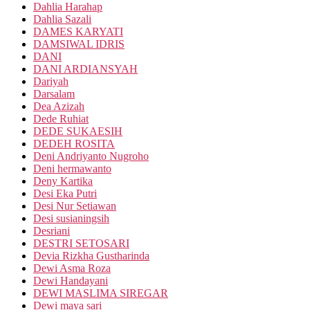
Dahlia Harahap
Dahlia Sazali
DAMES KARYATI
DAMSIWAL IDRIS
DANI
DANI ARDIANSYAH
Dariyah
Darsalam
Dea Azizah
Dede Ruhiat
DEDE SUKAESIH
DEDEH ROSITA
Deni Andriyanto Nugroho
Deni hermawanto
Deny Kartika
Desi Eka Putri
Desi Nur Setiawan
Desi susianingsih
Desriani
DESTRI SETOSARI
Devia Rizkha Gustharinda
Dewi Asma Roza
Dewi Handayani
DEWI MASLIMA SIREGAR
Dewi maya sari