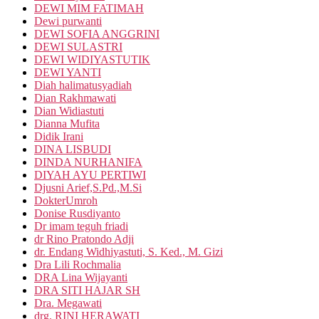
DEWI MIM FATIMAH
Dewi purwanti
DEWI SOFIA ANGGRINI
DEWI SULASTRI
DEWI WIDIYASTUTIK
DEWI YANTI
Diah halimatusyadiah
Dian Rakhmawati
Dian Widiastuti
Dianna Mufita
Didik Irani
DINA LISBUDI
DINDA NURHANIFA
DIYAH AYU PERTIWI
Djusni Arief,S.Pd.,M.Si
DokterUmroh
Donise Rusdiyanto
Dr imam teguh friadi
dr Rino Pratondo Adji
dr. Endang Widhiyastuti, S. Ked., M. Gizi
Dra Lili Rochmalia
DRA Lina Wijayanti
DRA SITI HAJAR SH
Dra. Megawati
drg. RINI HERAWATI