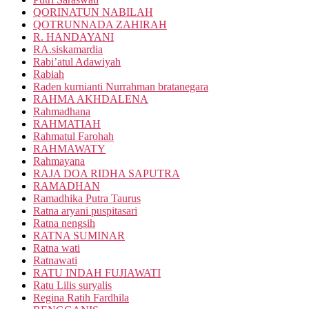
QORINATUN NABILAH
QOTRUNNADA ZAHIRAH
R. HANDAYANI
RA.siskamardia
Rabi’atul Adawiyah
Rabiah
Raden kurnianti Nurrahman bratanegara
RAHMA AKHDALENA
Rahmadhana
RAHMATIAH
Rahmatul Farohah
RAHMAWATY
Rahmayana
RAJA DOA RIDHA SAPUTRA
RAMADHAN
Ramadhika Putra Taurus
Ratna aryani puspitasari
Ratna nengsih
RATNA SUMINAR
Ratna wati
Ratnawati
RATU INDAH FUJIAWATI
Ratu Lilis suryalis
Regina Ratih Fardhila