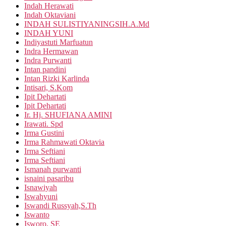
Indah Herawati
Indah Oktaviani
INDAH SULISTIYANINGSIH.A.Md
INDAH YUNI
Indiyastuti Marfuatun
Indra Hermawan
Indra Purwanti
Intan pandini
Intan Rizki Karlinda
Intisari, S.Kom
Ipit Dehartati
Ipit Dehartati
Ir. Hj. SHUFIANA AMINI
Irawati. Spd
Irma Gustini
Irma Rahmawati Oktavia
Irma Seftiani
Irma Seftiani
Ismanah purwanti
isnaini pasaribu
Isnawiyah
Iswahyuni
Iswandi Russyah,S.Th
Iswanto
Isworo, SE