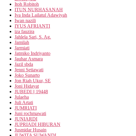
Itoh Robitoh
ITUN NURHASANAH
Iva Inda Lailatul Adawiyah
Iwan nazili
IYUS AFRIANTI
iza fauzira
Jahlela Sari, S. Ag.
Jamilah
Jarmiati
Jatmiko Indriyanto
Jauhar Asmara
Jazil sbda
Jenni Setiawati
Joko Sunarto
Jon Riah Ukur, SE
Joni Hidayat
JUBEDI || 19448
Julaeha
Juli Artati
JUMRIATI
Juni rochmawati
JUNIARDI
JUPRIADI HIBURAN
Jusmidar Husain
JUWITA SUWANDI