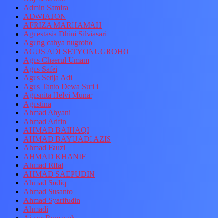
Admin Samira
ADWIATON
AFRIZA MARHAMAH
Agnestasia Dhini Silviasari
Agung cahya nugroho
AGUS ADI SETYONUGROHO
Agus Chaerul Umam
Agus Safei
Agus Setija Adi
Agus Tanto Dewa Suri i
Agusnita Helvi Munar
Agustina
Ahmad Ahyani
Ahmad Arifin
AHMAD BAIHAQI
AHMAD BAYUADI AZIS
Ahmad Fauzi
AHMAD KHANIF
Ahmad Rifai
AHMAD SAEPUDIN
Ahmad Sodiq
Ahmad Susanto
Ahmad Syarifudin
Ahmadi
Ai nur Romayah