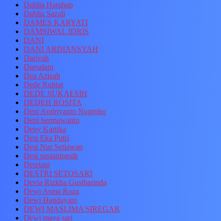
Dahlia Harahap
Dahlia Sazali
DAMES KARYATI
DAMSIWAL IDRIS
DANI
DANI ARDIANSYAH
Dariyah
Darsalam
Dea Azizah
Dede Ruhiat
DEDE SUKAESIH
DEDEH ROSITA
Deni Andriyanto Nugroho
Deni hermawanto
Deny Kartika
Desi Eka Putri
Desi Nur Setiawan
Desi susianingsih
Desriani
DESTRI SETOSARI
Devia Rizkha Gustharinda
Dewi Asma Roza
Dewi Handayani
DEWI MASLIMA SIREGAR
Dewi maya sari