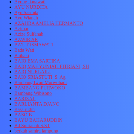
Ayong lianawati
AYU NURDITA
Ayu Sasmita
Ayu Wianah
AZAHRA AMELIA HERMANTO
Azimar
Aziza Sulfanah
AZWIR AR
BA’UT ISMAWATI
Bada Wati
Baihaki
BAIQ EMA SARTIKA
BAIQ MAHYUNIATI FITRIANI, SH
BAIQ NURLAILI
BAIQ SRIASTUTI, S. Ag
Bambang Iwan Murwohadi
BAMBANG PURWOKO
Bambang Wibisono
BARIZAL
BARLIANTA DJANO
Basa rudin
BASO B
BAYU BAHARUDDIN
Bd Sutrianah S.ST
berkah samira lampung