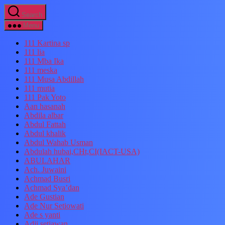
Skip
Search
to
the
Menu
content
111 Kartina sp
111 lia
111 Mba Ika
111 meska
111 Musa Abdillah
111 mutia
111 Pak Yoto
Aan hasanah
Abdila albar
Abdul Fattah
Abdul khalik
Abdul Wahab Usman
Abdulah hubai,CHt,CI(IACT-USA)
ABULAHAR
Ach. Juwaini
Achmad Busri
Achmad Sya’dan
Ade Gustian
Ade Nur Setiowati
Ade s yanti
Adji setiawan