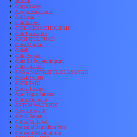
andriani
Angga destyo
Anggar Wicaksono
Ani Listia
Anik kisowo
ANIK MEGA KHOLIFAH
Anik Purwantini
ANINATUL FUAD
Anisa Mumtaz
Anisah
Anita Agustin
Anita Sri Puspitaningrum
Anita subaidah
ANNA MUFIDATUL CHASANAH
ANNESA, HJ
ANNI SARI
Annisa Lestari
Anto Teguh Santoso
Anton Himawan
ANTON WAHYUDI
Anwar Rosyadi
Anwar Sanusi
Apfika Nurhayati
Aprianijal Ramadhan Putri
Apriyanti Setyaningrum