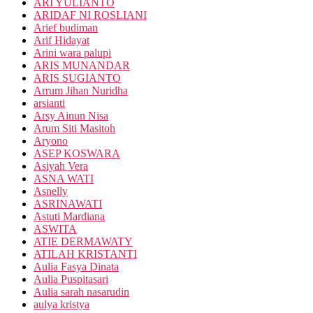
ARI YULIANTO
ARIDAF NI ROSLIANI
Arief budiman
Arif Hidayat
Arini wara palupi
ARIS MUNANDAR
ARIS SUGIANTO
Arrum Jihan Nuridha
arsianti
Arsy Ainun Nisa
Arum Siti Masitoh
Aryono
ASEP KOSWARA
Asiyah Vera
ASNA WATI
Asnelly
ASRINAWATI
Astuti Mardiana
ASWITA
ATIE DERMAWATY
ATILAH KRISTANTI
Aulia Fasya Dinata
Aulia Puspitasari
Aulia sarah nasarudin
aulya kristya