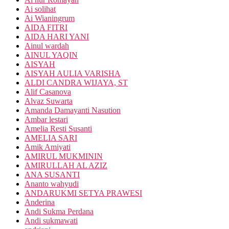
Ai solihat
Ai Wianingrum
AIDA FITRI
AIDA HARI YANI
Ainul wardah
AINUL YAQIN
AISYAH
AISYAH AULIA VARISHA
ALDI CANDRA WIJAYA, ST
Alif Casanova
Alvaz Suwarta
Amanda Damayanti Nasution
Ambar lestari
Amelia Resti Susanti
AMELIA SARI
Amik Amiyati
AMIRUL MUKMININ
AMIRULLAH AL AZIZ
ANA SUSANTI
Ananto wahyudi
ANDARUKMI SETYA PRAWESI
Anderina
Andi Sukma Perdana
Andi sukmawati