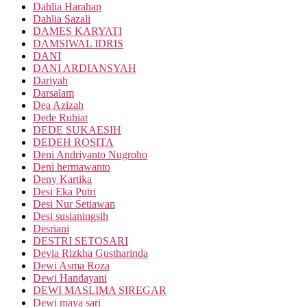
Dahlia Harahap
Dahlia Sazali
DAMES KARYATI
DAMSIWAL IDRIS
DANI
DANI ARDIANSYAH
Dariyah
Darsalam
Dea Azizah
Dede Ruhiat
DEDE SUKAESIH
DEDEH ROSITA
Deni Andriyanto Nugroho
Deni hermawanto
Deny Kartika
Desi Eka Putri
Desi Nur Setiawan
Desi susianingsih
Desriani
DESTRI SETOSARI
Devia Rizkha Gustharinda
Dewi Asma Roza
Dewi Handayani
DEWI MASLIMA SIREGAR
Dewi maya sari