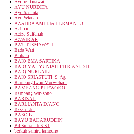
Ayong lianawati
AYU NURDITA
Ayu Sasmita
Ayu Wianah
AZAHRA AMELIA HERMANTO
Azimar
Aziza Sulfanah
AZWIR AR
BA’UT ISMAWATI
Bada Wati
Baihaki
BAIQ EMA SARTIKA
BAIQ MAHYUNIATI FITRIANI, SH
BAIQ NURLAILI
BAIQ SRIASTUTI, S. Ag
Bambang Iwan Murwohadi
BAMBANG PURWOKO
Bambang Wibisono
BARIZAL
BARLIANTA DJANO
Basa rudin
BASO B
BAYU BAHARUDDIN
Bd Sutrianah S.ST
berkah samira lampung