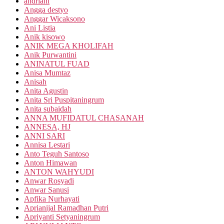
andriani
Angga destyo
Anggar Wicaksono
Ani Listia
Anik kisowo
ANIK MEGA KHOLIFAH
Anik Purwantini
ANINATUL FUAD
Anisa Mumtaz
Anisah
Anita Agustin
Anita Sri Puspitaningrum
Anita subaidah
ANNA MUFIDATUL CHASANAH
ANNESA, HJ
ANNI SARI
Annisa Lestari
Anto Teguh Santoso
Anton Himawan
ANTON WAHYUDI
Anwar Rosyadi
Anwar Sanusi
Apfika Nurhayati
Aprianijal Ramadhan Putri
Apriyanti Setyaningrum