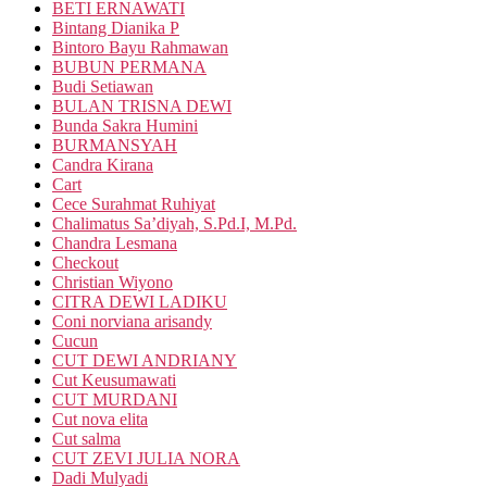
BETI ERNAWATI
Bintang Dianika P
Bintoro Bayu Rahmawan
BUBUN PERMANA
Budi Setiawan
BULAN TRISNA DEWI
Bunda Sakra Humini
BURMANSYAH
Candra Kirana
Cart
Cece Surahmat Ruhiyat
Chalimatus Sa’diyah, S.Pd.I, M.Pd.
Chandra Lesmana
Checkout
Christian Wiyono
CITRA DEWI LADIKU
Coni norviana arisandy
Cucun
CUT DEWI ANDRIANY
Cut Keusumawati
CUT MURDANI
Cut nova elita
Cut salma
CUT ZEVI JULIA NORA
Dadi Mulyadi