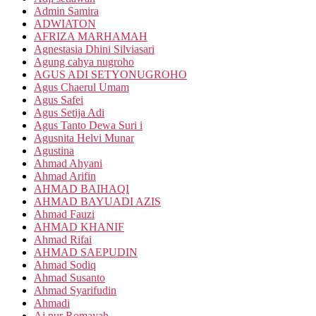
Admin Samira
ADWIATON
AFRIZA MARHAMAH
Agnestasia Dhini Silviasari
Agung cahya nugroho
AGUS ADI SETYONUGROHO
Agus Chaerul Umam
Agus Safei
Agus Setija Adi
Agus Tanto Dewa Suri i
Agusnita Helvi Munar
Agustina
Ahmad Ahyani
Ahmad Arifin
AHMAD BAIHAQI
AHMAD BAYUADI AZIS
Ahmad Fauzi
AHMAD KHANIF
Ahmad Rifai
AHMAD SAEPUDIN
Ahmad Sodiq
Ahmad Susanto
Ahmad Syarifudin
Ahmadi
Ai nur Romayah