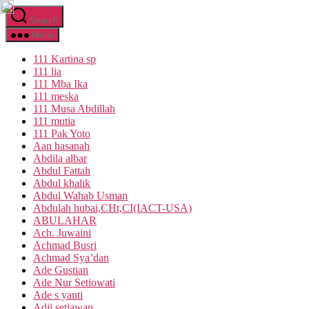
Skip
Search
to
the
Menu
content
111 Kartina sp
111 lia
111 Mba Ika
111 meska
111 Musa Abdillah
111 mutia
111 Pak Yoto
Aan hasanah
Abdila albar
Abdul Fattah
Abdul khalik
Abdul Wahab Usman
Abdulah hubai,CHt,CI(IACT-USA)
ABULAHAR
Ach. Juwaini
Achmad Busri
Achmad Sya’dan
Ade Gustian
Ade Nur Setiowati
Ade s yanti
Adji setiawan