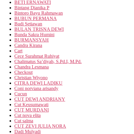
BETI ERNAWATI
Bintang Dianika P
Bintoro Bayu Rahmawan
BUBUN PERMANA
Budi Setiawan
BULAN TRISNA DEWI
Bunda Sakra Humini
BURMANSYAH
Candra Kirana
Cart
Cece Surahmat Ruhiyat
Chalimatus Sa’diyah, S.Pd.I, M.Pd.
Chandra Lesmana
Checkout
Christian Wiyono
CITRA DEWI LADIKU
Coni norviana arisandy
Cucun
CUT DEWI ANDRIANY
Cut Keusumawati
CUT MURDANI
Cut nova elita
Cut salma
CUT ZEVI JULIA NORA
Dadi Mulyadi