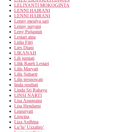
LELIYANTI MOKOGINTA
LENNI HAIRANI
LENNI HAIRANI
Lenny meulya sari
Lenny suryani
Leny Pujiastuti
Lestari atna
Lidia Fitri
Lies Diani
LIKANAH
Lili jumiati
Lilik Rateh Lestari
Lilis Maryati
Lilis Suhaeti
Lilis tresnowati
linda rusdiati
Linda Sri Rahayu
LINSI NARTI
Lisa Anggraini
Lisa Hendarni
Lisnuryati
Liswina
Liza Ardhina
Lu’lu’ Uzzahro’