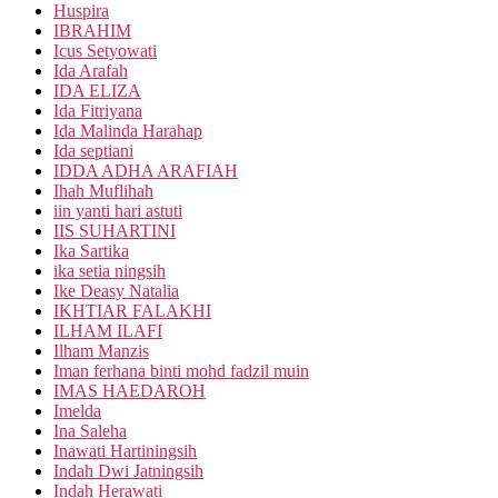
Huspira
IBRAHIM
Icus Setyowati
Ida Arafah
IDA ELIZA
Ida Fitriyana
Ida Malinda Harahap
Ida septiani
IDDA ADHA ARAFIAH
Ihah Muflihah
iin yanti hari astuti
IIS SUHARTINI
Ika Sartika
ika setia ningsih
Ike Deasy Natalia
IKHTIAR FALAKHI
ILHAM ILAFI
Ilham Manzis
Iman ferhana binti mohd fadzil muin
IMAS HAEDAROH
Imelda
Ina Saleha
Inawati Hartiningsih
Indah Dwi Jatningsih
Indah Herawati