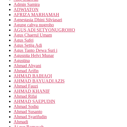
Admin Samira
ADWIATON
AFRIZA MARHAMAH
Agnestasia Dhini Silviasari
Agung cahya nugroho
AGUS ADI SETYONUGROHO
Agus Chaerul Umam
Agus Safei
Agus Setija Adi
Agus Tanto Dewa Suri i
Agusnita Helvi Munar
Agustina
Ahmad Ahyani
Ahmad Arifin
AHMAD BAIHAQI
AHMAD BAYUADI AZIS
Ahmad Fauzi
AHMAD KHANIF
Ahmad Rifai
AHMAD SAEPUDIN
Ahmad Sodiq
Ahmad Susanto
Ahmad Syarifudin
Ahmadi
Ai nur Romayah