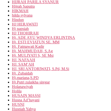
HIJRAH PARILA SYANUR
Hijrah Saputra
HIKMAH
hilda sylvana
Hindun
HJ HERAWATI
Hj napsiah
HJ THOHIRAH
Hj. ADE AYU WINDYA ERLINTINA
Hj. ESTI EVIATUN SE. MM
Hj. Fatmawati Kadir
Hj. MAHMUDAH, S.Ag
Hj. MULIYATI S, SE Msi
HJ. NAFAAH
HJ. SAM’AH
HJ. SRI ANTORIWATI, S.Pd, M.Si
Hj. Zubaidah
Hj.mariana,S.PD
Hj.Putri zulaikha siregar
Holanawiyah
Holila
HUSAIN MASSI
Husna Ad’hayani
HUSNI
Husniah Yahya