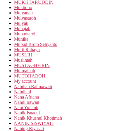
MUKHTARUDDIN
Muktiono
Mulyanah
Mulyasaroh
Mulyati
Munajah
Munawaroh
Munika
Mursid Broto Setiyanto
Murti Rahayu
MUSLIH
Muslimah
MUSTAGHFIRIN
Mutmainah
MUTOHAROH
My account
Nabillah Rahmawati
Nahdhati
Nana Afriana
Nandi irawan
Nani Yulianti
Nanik Isnaeni
Nanik Khusnul Khotimah
NANIK SISWIYATI
Naning Riyasati