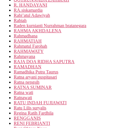
R. HANDAYANI
RA.siskamardia
Rabi’atul Adawiyah
Rabiah
Raden kurnianti Nurrahman bratanegara
RAHMA AKHDALENA
Rahmadhana
RAHMATIAH
Rahmatul Farohah
RAHMAWATY
Rahmayana
RAJA DOA RIDHA SAPUTRA
RAMADHAN
Ramadhika Putra Taurus
Ratna aryani puspitasari
Ratna nengsih
RATNA SUMINAR
Ratna wati
Ratnawati
RATU INDAH FUJIAWATI
Ratu Lilis suryalis
Regina Ratih Fardhila
RENGGANIS
RENI FEBRIANTI