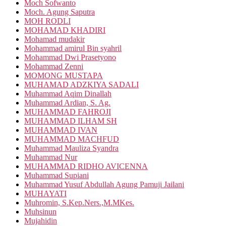
Moch Sofwanto
Moch. Agung Saputra
MOH RODLI
MOHAMAD KHADIRI
Mohamad mudakir
Mohammad amirul Bin syahril
Mohammad Dwi Prasetyono
Mohammad Zenni
MOMONG MUSTAPA
MUHAMAD ADZKIYA SADALI
Muhammad Aqim Dinallah
Muhammad Ardian, S. Ag.
MUHAMMAD FAHROJI
MUHAMMAD ILHAM SH
MUHAMMAD IVAN
MUHAMMAD MACHFUD
Muhammad Mauliza Syandra
Muhammad Nur
MUHAMMAD RIDHO AVICENNA
Muhammad Supiani
Muhammad Yusuf Abdullah Agung Pamuji Jailani
MUHAYATI
Muhromin, S.Kep.Ners.,M.MKes.
Muhsinun
Mujahidin