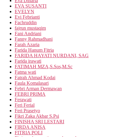
Eva Dinaria
EVA SUSANTI
EVELYN
Evi Febrianti
Fachruddin
fajrun mustaqim
Fani Andriani
Fanny Rahmadhani
Farah Azaria
Farida Hanum Fitria
FARIDA HAYATI NURDANI, SAG
Farida irawati
FATIMAH MZA,S.Sos,M.Sc
Fatma wati
Fatrah Ahmad Kodai
Faula Komalasari
Febri Arman Dermawan
FEBRI PRIMA
Ferawati
Feri Ferial
Feri Prasetyo
Fikri Zaka Akbar S.Psi
FINISHA SRI LESTARI
FIRDA ANISA
FITRIA POLI