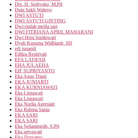
Drs. H. Sediyoko, M.Pd
Duta Sakti Waluyo
DWI ASTUTI
DWI ASTUTI GINTING
Dwi endah meilia sari
DWI FITRIANA APRIL MAHARANI
Dwi Heni Susilowati
Dyah Kusuma Widhianti, SH
edi junaedi
Edliza Reskiyati
EFA LATIFAH
EHA JULAEHA
EIF SUPRIYANTO
Eka Agus Triani
EKA JUNIARTI
EKA KURNIAWATI
Eka Lisnawati
Eka Lisnawati
Eka Nurlia Agresiati
Eka Rahma Sania
EKA SARI
EKA SARI
Eka Setianingsih, S.Pd
Eka setyawati
Eko Daryatno