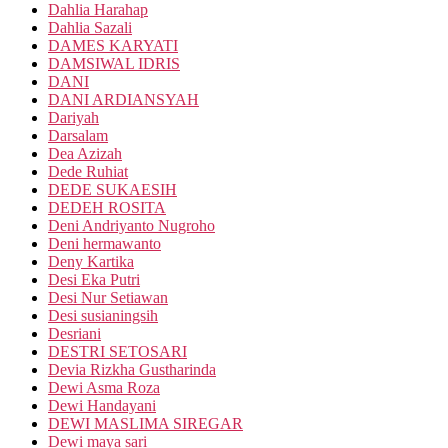
Dahlia Harahap
Dahlia Sazali
DAMES KARYATI
DAMSIWAL IDRIS
DANI
DANI ARDIANSYAH
Dariyah
Darsalam
Dea Azizah
Dede Ruhiat
DEDE SUKAESIH
DEDEH ROSITA
Deni Andriyanto Nugroho
Deni hermawanto
Deny Kartika
Desi Eka Putri
Desi Nur Setiawan
Desi susianingsih
Desriani
DESTRI SETOSARI
Devia Rizkha Gustharinda
Dewi Asma Roza
Dewi Handayani
DEWI MASLIMA SIREGAR
Dewi maya sari