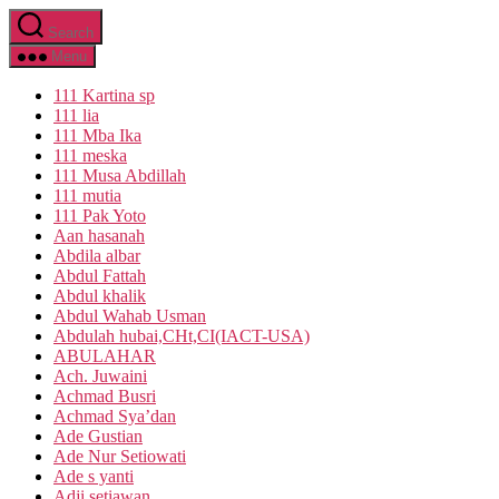
Skip
Search
to
the
Menu
content
111 Kartina sp
111 lia
111 Mba Ika
111 meska
111 Musa Abdillah
111 mutia
111 Pak Yoto
Aan hasanah
Abdila albar
Abdul Fattah
Abdul khalik
Abdul Wahab Usman
Abdulah hubai,CHt,CI(IACT-USA)
ABULAHAR
Ach. Juwaini
Achmad Busri
Achmad Sya’dan
Ade Gustian
Ade Nur Setiowati
Ade s yanti
Adji setiawan