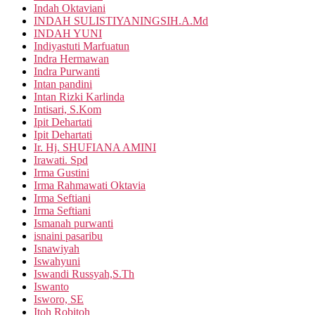
Indah Oktaviani
INDAH SULISTIYANINGSIH.A.Md
INDAH YUNI
Indiyastuti Marfuatun
Indra Hermawan
Indra Purwanti
Intan pandini
Intan Rizki Karlinda
Intisari, S.Kom
Ipit Dehartati
Ipit Dehartati
Ir. Hj. SHUFIANA AMINI
Irawati. Spd
Irma Gustini
Irma Rahmawati Oktavia
Irma Seftiani
Irma Seftiani
Ismanah purwanti
isnaini pasaribu
Isnawiyah
Iswahyuni
Iswandi Russyah,S.Th
Iswanto
Isworo, SE
Itoh Robitoh