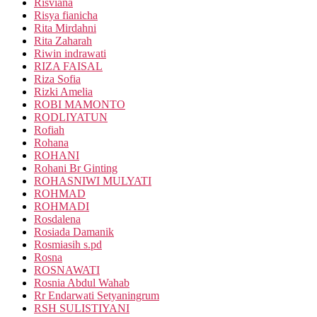
Risviana
Risya fianicha
Rita Mirdahni
Rita Zaharah
Riwin indrawati
RIZA FAISAL
Riza Sofia
Rizki Amelia
ROBI MAMONTO
RODLIYATUN
Rofiah
Rohana
ROHANI
Rohani Br Ginting
ROHASNIWI MULYATI
ROHMAD
ROHMADI
Rosdalena
Rosiada Damanik
Rosmiasih s.pd
Rosna
ROSNAWATI
Rosnia Abdul Wahab
Rr Endarwati Setyaningrum
RSH SULISTIYANI