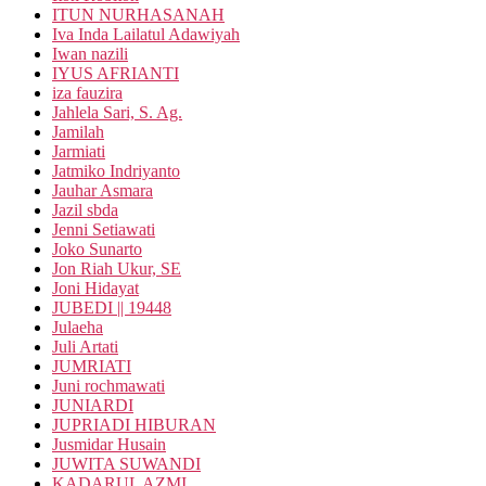
ITUN NURHASANAH
Iva Inda Lailatul Adawiyah
Iwan nazili
IYUS AFRIANTI
iza fauzira
Jahlela Sari, S. Ag.
Jamilah
Jarmiati
Jatmiko Indriyanto
Jauhar Asmara
Jazil sbda
Jenni Setiawati
Joko Sunarto
Jon Riah Ukur, SE
Joni Hidayat
JUBEDI || 19448
Julaeha
Juli Artati
JUMRIATI
Juni rochmawati
JUNIARDI
JUPRIADI HIBURAN
Jusmidar Husain
JUWITA SUWANDI
KADARUL AZMI