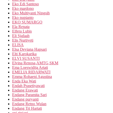
Eko Edi Santoso
Eko mardono
Eko Multiyanti Ningsih
Eko nupianto
EKO SUMARGO
Ela Renata
Elfera Lubis
Eli Sjafaah
Elis Nurtiyeti
ELISA
Elsa Deviana Hapsari
Elti Karokarika
ELVI SUSANTI
Elvina Renosa,AMTG,SKM
Ema Loeswidija Artati
EMELIA RIDARWATI
Emma Rohaeni Agustina
Enda Eka Wati
Endah Prasetiyawati
Endang Erawati
Endang Paramita Sari
Endang puryanti
Endang Retno Wulan
Endang Tri Hartati
eni rinjani