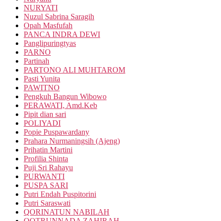
NURYATI
Nuzul Sabrina Saragih
Opah Masfufah
PANCA INDRA DEWI
Panglipuringtyas
PARNO
Partinah
PARTONO ALI MUHTAROM
Pasti Yunita
PAWITNO
Pengkuh Bangun Wibowo
PERAWATI, Amd.Keb
Pipit dian sari
POLIYADI
Popie Puspawardany
Prahara Nurmaningsih (Ajeng)
Prihatin Martini
Profilia Shinta
Puji Sri Rahayu
PURWANTI
PUSPA SARI
Putri Endah Puspitorini
Putri Saraswati
QORINATUN NABILAH
QOTRUNNADA ZAHIRAH