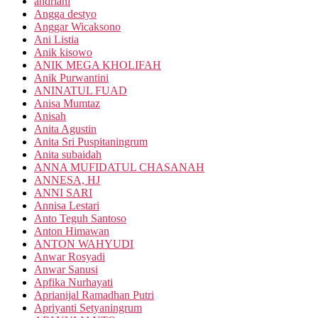
andriani
Angga destyo
Anggar Wicaksono
Ani Listia
Anik kisowo
ANIK MEGA KHOLIFAH
Anik Purwantini
ANINATUL FUAD
Anisa Mumtaz
Anisah
Anita Agustin
Anita Sri Puspitaningrum
Anita subaidah
ANNA MUFIDATUL CHASANAH
ANNESA, HJ
ANNI SARI
Annisa Lestari
Anto Teguh Santoso
Anton Himawan
ANTON WAHYUDI
Anwar Rosyadi
Anwar Sanusi
Apfika Nurhayati
Aprianijal Ramadhan Putri
Apriyanti Setyaningrum