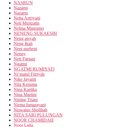
NASRUN
Nazarni
Nazarni
Neha Artriyani
Neli Mujizatin
Nelma Manoppo
NENENG SUKAESIH
Neng aisyah
Neng Ikah
Neni nurheni
Nenny
Neti Fitriani
Ngatmi
NGATMI RUMIYATI
Ni’matul Fitriyah
Nike Jayanti
Nila Kesuma
Nina Kartika
Nina Martini
Nining Triani
Nirma Ismarayani
Niswatus Sholihah
NITA SARI PULUNGAN
NOOR CHAMIDAH
Noor Laila