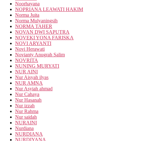
Noorhayana
NOPRIANA LEAWATI HAKIM
Norma Juita
Norma Mulyaningsih
NORMA TAHER
NOVAN DWI SAPUTRA
NOVEKI YONA FARISKA
NOVI ARYANTI
Novi Herawati
Novianty Anugrah Salim
NOVRITA
NUNING MURYATI
NUR AINI
Nur Aisyah ilyas
NUR AMNA
Nur Asyiah ahmad
Nur Cahaya
Nur Hasanah
Nur izzah
Nur Rahma
Nur saidah
NURAINI
Nurdiana
NURDIANA
NURDIYANA