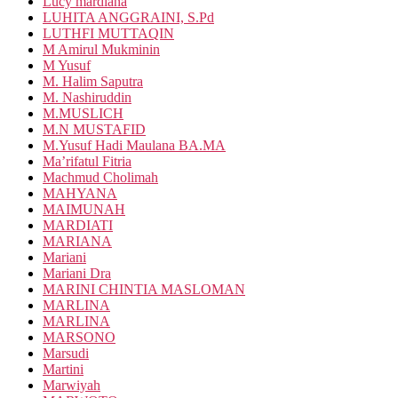
Lucy mardiana
LUHITA ANGGRAINI, S.Pd
LUTHFI MUTTAQIN
M Amirul Mukminin
M Yusuf
M. Halim Saputra
M. Nashiruddin
M.MUSLICH
M.N MUSTAFID
M.Yusuf Hadi Maulana BA.MA
Ma’rifatul Fitria
Machmud Cholimah
MAHYANA
MAIMUNAH
MARDIATI
MARIANA
Mariani
Mariani Dra
MARINI CHINTIA MASLOMAN
MARLINA
MARLINA
MARSONO
Marsudi
Martini
Marwiyah