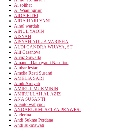
Ai solihat
Ai Wianingrum
AIDA FITRI
AIDA HARI YANI
Ainul wardah
AINUL YAQIN
AISYAH
AISYAH AULIA VARISHA
ALDI CANDRA WIJAYA, ST
Alif Casanova
Alvaz Suwarta
Amanda Damayanti Nasution
Ambar lestari
Amelia Resti Susanti
AMELIA SARI
Amik Amiyati
AMIRUL MUKMININ
AMIRULLAH AL AZIZ
ANA SUSANTI
Ananto wahyudi
ANDARUKMI SETYA PRAWESI
Anderina
Andi Sukma Perdana
Andi sukmawati