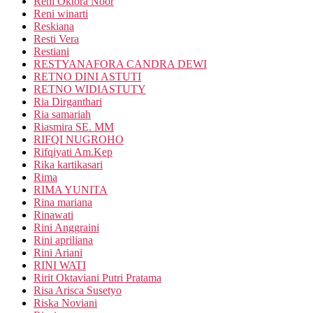
Reni Oktora Noor
Reni winarti
Reskiana
Resti Vera
Restiani
RESTYANAFORA CANDRA DEWI
RETNO DINI ASTUTI
RETNO WIDIASTUTY
Ria Dirganthari
Ria samariah
Riasmira SE. MM
RIFQI NUGROHO
Rifqiyati Am.Kep
Rika kartikasari
Rima
RIMA YUNITA
Rina mariana
Rinawati
Rini Anggraini
Rini apriliana
Rini Ariani
RINI WATI
Ririt Oktaviani Putri Pratama
Risa Arisca Susetyo
Riska Noviani