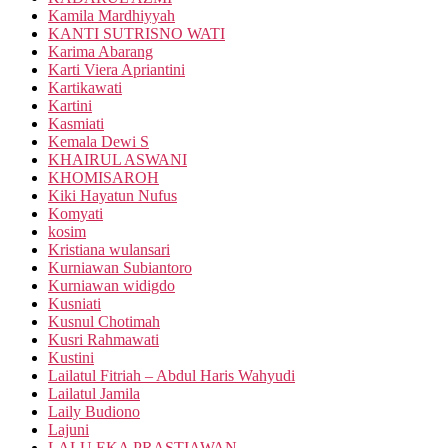
Kamila Mardhiyyah
KANTI SUTRISNO WATI
Karima Abarang
Karti Viera Apriantini
Kartikawati
Kartini
Kasmiati
Kemala Dewi S
KHAIRUL ASWANI
KHOMISAROH
Kiki Hayatun Nufus
Komyati
kosim
Kristiana wulansari
Kurniawan Subiantoro
Kurniawan widigdo
Kusniati
Kusnul Chotimah
Kusri Rahmawati
Kustini
Lailatul Fitriah – Abdul Haris Wahyudi
Lailatul Jamila
Laily Budiono
Lajuni
LALU EKA PRASTIAWAN