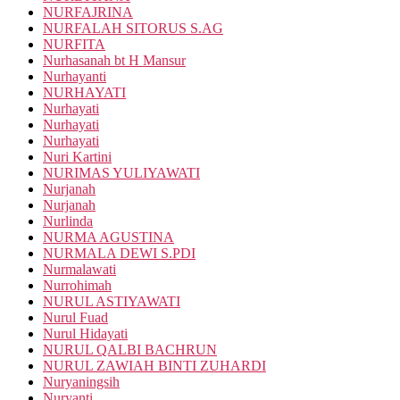
NURFAJRINA
NURFALAH SITORUS S.AG
NURFITA
Nurhasanah bt H Mansur
Nurhayanti
NURHAYATI
Nurhayati
Nurhayati
Nurhayati
Nuri Kartini
NURIMAS YULIYAWATI
Nurjanah
Nurjanah
Nurlinda
NURMA AGUSTINA
NURMALA DEWI S.PDI
Nurmalawati
Nurrohimah
NURUL ASTIYAWATI
Nurul Fuad
Nurul Hidayati
NURUL QALBI BACHRUN
NURUL ZAWIAH BINTI ZUHARDI
Nuryaningsih
Nuryanti