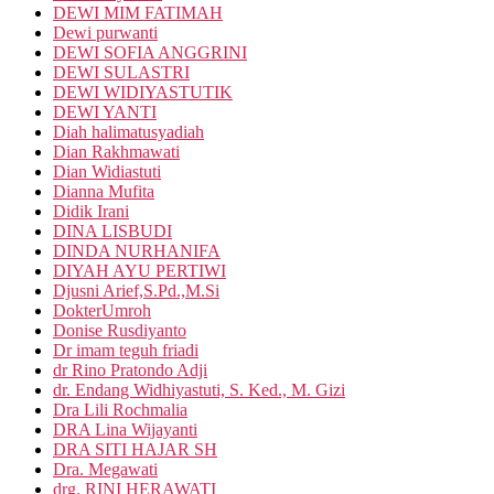
DEWI MIM FATIMAH
Dewi purwanti
DEWI SOFIA ANGGRINI
DEWI SULASTRI
DEWI WIDIYASTUTIK
DEWI YANTI
Diah halimatusyadiah
Dian Rakhmawati
Dian Widiastuti
Dianna Mufita
Didik Irani
DINA LISBUDI
DINDA NURHANIFA
DIYAH AYU PERTIWI
Djusni Arief,S.Pd.,M.Si
DokterUmroh
Donise Rusdiyanto
Dr imam teguh friadi
dr Rino Pratondo Adji
dr. Endang Widhiyastuti, S. Ked., M. Gizi
Dra Lili Rochmalia
DRA Lina Wijayanti
DRA SITI HAJAR SH
Dra. Megawati
drg. RINI HERAWATI