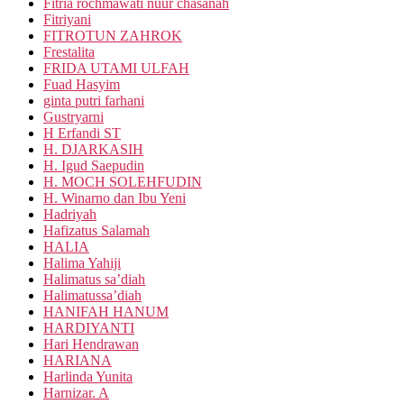
Fitria rochmawati nuur chasanah
Fitriyani
FITROTUN ZAHROK
Frestalita
FRIDA UTAMI ULFAH
Fuad Hasyim
ginta putri farhani
Gustryarni
H Erfandi ST
H. DJARKASIH
H. Igud Saepudin
H. MOCH SOLEHFUDIN
H. Winarno dan Ibu Yeni
Hadriyah
Hafizatus Salamah
HALIA
Halima Yahiji
Halimatus sa’diah
Halimatussa’diah
HANIFAH HANUM
HARDIYANTI
Hari Hendrawan
HARIANA
Harlinda Yunita
Harnizar. A