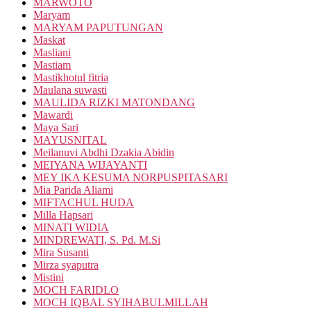
MARWOTO
Maryam
MARYAM PAPUTUNGAN
Maskat
Masliani
Mastiam
Mastikhotul fitria
Maulana suwasti
MAULIDA RIZKI MATONDANG
Mawardi
Maya Sari
MAYUSNITAL
Meilanuvi Abdhi Dzakia Abidin
MEIYANA WIJAYANTI
MEY IKA KESUMA NORPUSPITASARI
Mia Parida Aliami
MIFTACHUL HUDA
Milla Hapsari
MINATI WIDIA
MINDREWATI, S. Pd. M.Si
Mira Susanti
Mirza syaputra
Mistini
MOCH FARIDLO
MOCH IQBAL SYIHABULMILLAH