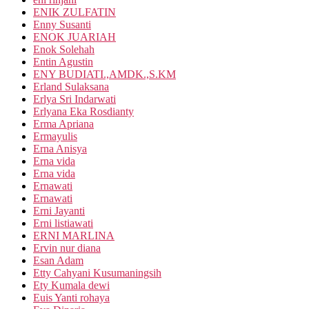
ENIK ZULFATIN
Enny Susanti
ENOK JUARIAH
Enok Solehah
Entin Agustin
ENY BUDIATI.,AMDK.,S.KM
Erland Sulaksana
Erlya Sri Indarwati
Erlyana Eka Rosdianty
Erma Apriana
Ermayulis
Erna Anisya
Erna vida
Erna vida
Ernawati
Ernawati
Erni Jayanti
Erni listiawati
ERNI MARLINA
Ervin nur diana
Esan Adam
Etty Cahyani Kusumaningsih
Ety Kumala dewi
Euis Yanti rohaya