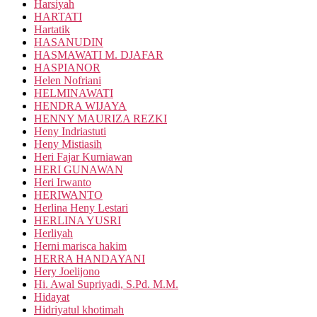
Harsiyah
HARTATI
Hartatik
HASANUDIN
HASMAWATI M. DJAFAR
HASPIANOR
Helen Nofriani
HELMINAWATI
HENDRA WIJAYA
HENNY MAURIZA REZKI
Heny Indriastuti
Heny Mistiasih
Heri Fajar Kurniawan
HERI GUNAWAN
Heri Irwanto
HERIWANTO
Herlina Heny Lestari
HERLINA YUSRI
Herliyah
Herni marisca hakim
HERRA HANDAYANI
Hery Joelijono
Hi. Awal Supriyadi, S.Pd. M.M.
Hidayat
Hidriyatul khotimah