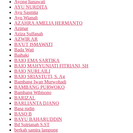
Ayong lianawati
AYU NURDITA
Ayu Sasmita
Ayu Wianah
AZAHRA AMELIA HERMANTO
Azimar
Aziza Sulfanah
AZWIR AR
BA’UT ISMAWATI
Bada Wati
Baihaki
BAIQ EMA SARTIKA
BAIQ MAHYUNIATI FITRIANI, SH
BAIQ NURLAILI
BAIQ SRIASTUTI, S. Ag
Bambang Iwan Murwohadi
BAMBANG PURWOKO
Bambang Wibisono
BARIZAL
BARLIANTA DJANO
Basa rudin
BASO B
BAYU BAHARUDDIN
Bd Sutrianah S.ST
berkah samira lampung