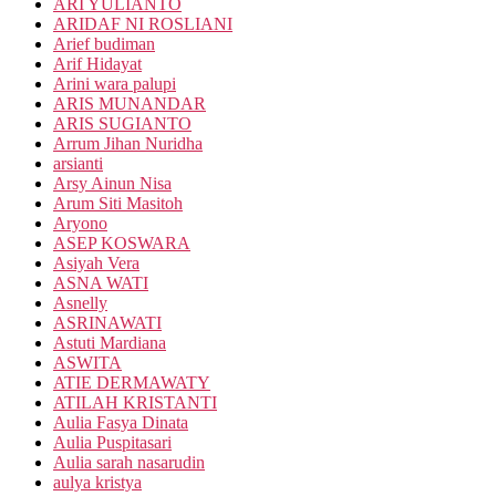
ARI YULIANTO
ARIDAF NI ROSLIANI
Arief budiman
Arif Hidayat
Arini wara palupi
ARIS MUNANDAR
ARIS SUGIANTO
Arrum Jihan Nuridha
arsianti
Arsy Ainun Nisa
Arum Siti Masitoh
Aryono
ASEP KOSWARA
Asiyah Vera
ASNA WATI
Asnelly
ASRINAWATI
Astuti Mardiana
ASWITA
ATIE DERMAWATY
ATILAH KRISTANTI
Aulia Fasya Dinata
Aulia Puspitasari
Aulia sarah nasarudin
aulya kristya