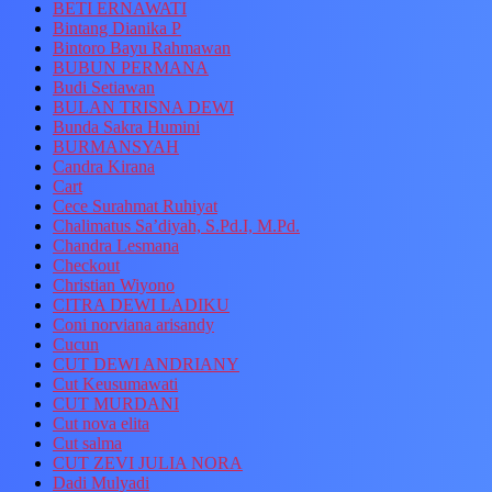
BETI ERNAWATI
Bintang Dianika P
Bintoro Bayu Rahmawan
BUBUN PERMANA
Budi Setiawan
BULAN TRISNA DEWI
Bunda Sakra Humini
BURMANSYAH
Candra Kirana
Cart
Cece Surahmat Ruhiyat
Chalimatus Sa’diyah, S.Pd.I, M.Pd.
Chandra Lesmana
Checkout
Christian Wiyono
CITRA DEWI LADIKU
Coni norviana arisandy
Cucun
CUT DEWI ANDRIANY
Cut Keusumawati
CUT MURDANI
Cut nova elita
Cut salma
CUT ZEVI JULIA NORA
Dadi Mulyadi