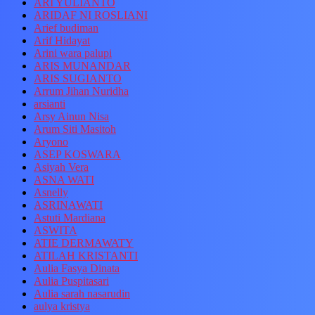
ARI YULIANTO
ARIDAF NI ROSLIANI
Arief budiman
Arif Hidayat
Arini wara palupi
ARIS MUNANDAR
ARIS SUGIANTO
Arrum Jihan Nuridha
arsianti
Arsy Ainun Nisa
Arum Siti Masitoh
Aryono
ASEP KOSWARA
Asiyah Vera
ASNA WATI
Asnelly
ASRINAWATI
Astuti Mardiana
ASWITA
ATIE DERMAWATY
ATILAH KRISTANTI
Aulia Fasya Dinata
Aulia Puspitasari
Aulia sarah nasarudin
aulya kristya