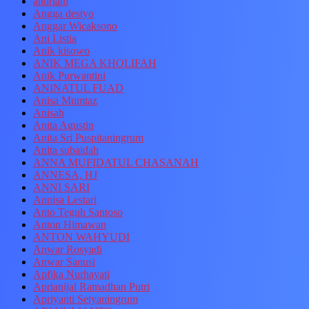
andriani
Angga destyo
Anggar Wicaksono
Ani Listia
Anik kisowo
ANIK MEGA KHOLIFAH
Anik Purwantini
ANINATUL FUAD
Anisa Mumtaz
Anisah
Anita Agustin
Anita Sri Puspitaningrum
Anita subaidah
ANNA MUFIDATUL CHASANAH
ANNESA, HJ
ANNI SARI
Annisa Lestari
Anto Teguh Santoso
Anton Himawan
ANTON WAHYUDI
Anwar Rosyadi
Anwar Sanusi
Apfika Nurhayati
Aprianijal Ramadhan Putri
Apriyanti Setyaningrum