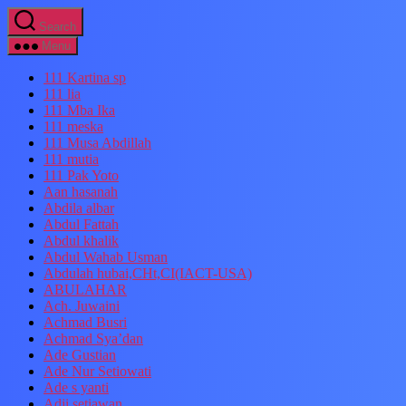
Search
Menu
111 Kartina sp
111 lia
111 Mba Ika
111 meska
111 Musa Abdillah
111 mutia
111 Pak Yoto
Aan hasanah
Abdila albar
Abdul Fattah
Abdul khalik
Abdul Wahab Usman
Abdulah hubai,CHt,CI(IACT-USA)
ABULAHAR
Ach. Juwaini
Achmad Busri
Achmad Sya’dan
Ade Gustian
Ade Nur Setiowati
Ade s yanti
Adji setiawan