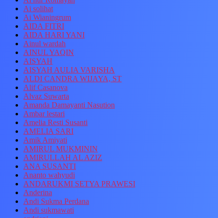
Ai solihat
Ai Wianingrum
AIDA FITRI
AIDA HARI YANI
Ainul wardah
AINUL YAQIN
AISYAH
AISYAH AULIA VARISHA
ALDI CANDRA WIJAYA, ST
Alif Casanova
Alvaz Suwarta
Amanda Damayanti Nasution
Ambar lestari
Amelia Resti Susanti
AMELIA SARI
Amik Amiyati
AMIRUL MUKMININ
AMIRULLAH AL AZIZ
ANA SUSANTI
Ananto wahyudi
ANDARUKMI SETYA PRAWESI
Anderina
Andi Sukma Perdana
Andi sukmawati