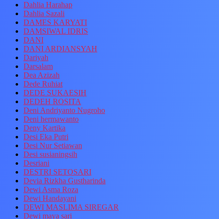
Dahlia Harahap
Dahlia Sazali
DAMES KARYATI
DAMSIWAL IDRIS
DANI
DANI ARDIANSYAH
Dariyah
Darsalam
Dea Azizah
Dede Ruhiat
DEDE SUKAESIH
DEDEH ROSITA
Deni Andriyanto Nugroho
Deni hermawanto
Deny Kartika
Desi Eka Putri
Desi Nur Setiawan
Desi susianingsih
Desriani
DESTRI SETOSARI
Devia Rizkha Gustharinda
Dewi Asma Roza
Dewi Handayani
DEWI MASLIMA SIREGAR
Dewi maya sari