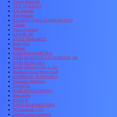
Ayong lianawati
AYU NURDITA
Ayu Sasmita
Ayu Wianah
AZAHRA AMELIA HERMANTO
Azimar
Aziza Sulfanah
AZWIR AR
BA’UT ISMAWATI
Bada Wati
Baihaki
BAIQ EMA SARTIKA
BAIQ MAHYUNIATI FITRIANI, SH
BAIQ NURLAILI
BAIQ SRIASTUTI, S. Ag
Bambang Iwan Murwohadi
BAMBANG PURWOKO
Bambang Wibisono
BARIZAL
BARLIANTA DJANO
Basa rudin
BASO B
BAYU BAHARUDDIN
Bd Sutrianah S.ST
berkah samira lampung