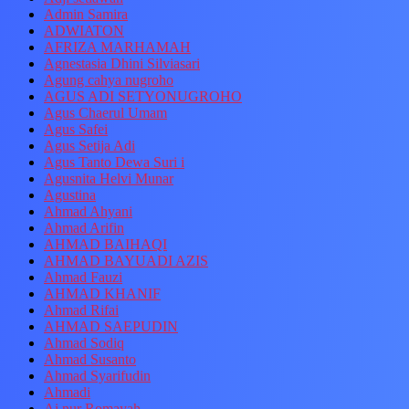
Admin Samira
ADWIATON
AFRIZA MARHAMAH
Agnestasia Dhini Silviasari
Agung cahya nugroho
AGUS ADI SETYONUGROHO
Agus Chaerul Umam
Agus Safei
Agus Setija Adi
Agus Tanto Dewa Suri i
Agusnita Helvi Munar
Agustina
Ahmad Ahyani
Ahmad Arifin
AHMAD BAIHAQI
AHMAD BAYUADI AZIS
Ahmad Fauzi
AHMAD KHANIF
Ahmad Rifai
AHMAD SAEPUDIN
Ahmad Sodiq
Ahmad Susanto
Ahmad Syarifudin
Ahmadi
Ai nur Romayah