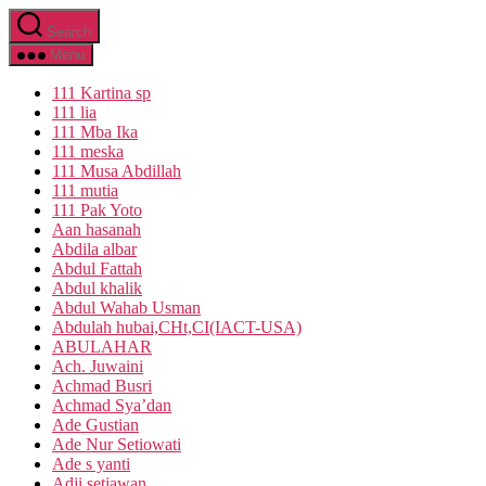
Skip
Search
to
the
Menu
content
111 Kartina sp
111 lia
111 Mba Ika
111 meska
111 Musa Abdillah
111 mutia
111 Pak Yoto
Aan hasanah
Abdila albar
Abdul Fattah
Abdul khalik
Abdul Wahab Usman
Abdulah hubai,CHt,CI(IACT-USA)
ABULAHAR
Ach. Juwaini
Achmad Busri
Achmad Sya’dan
Ade Gustian
Ade Nur Setiowati
Ade s yanti
Adji setiawan