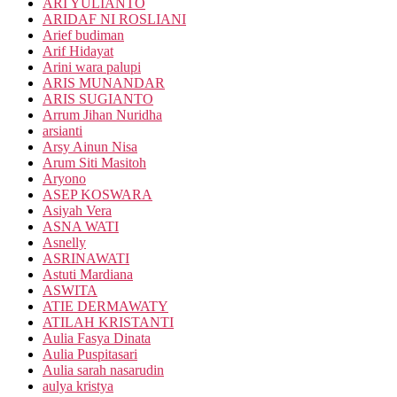
ARI YULIANTO
ARIDAF NI ROSLIANI
Arief budiman
Arif Hidayat
Arini wara palupi
ARIS MUNANDAR
ARIS SUGIANTO
Arrum Jihan Nuridha
arsianti
Arsy Ainun Nisa
Arum Siti Masitoh
Aryono
ASEP KOSWARA
Asiyah Vera
ASNA WATI
Asnelly
ASRINAWATI
Astuti Mardiana
ASWITA
ATIE DERMAWATY
ATILAH KRISTANTI
Aulia Fasya Dinata
Aulia Puspitasari
Aulia sarah nasarudin
aulya kristya