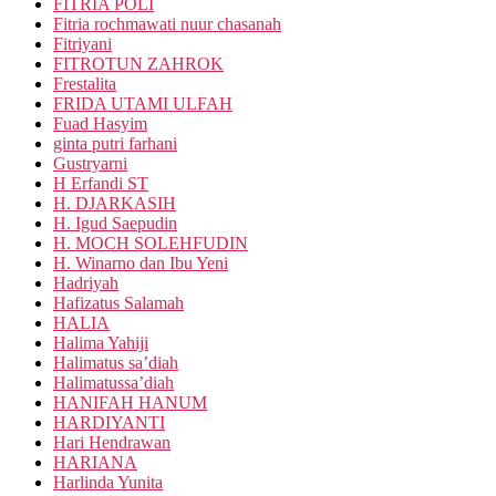
FITRIA POLI
Fitria rochmawati nuur chasanah
Fitriyani
FITROTUN ZAHROK
Frestalita
FRIDA UTAMI ULFAH
Fuad Hasyim
ginta putri farhani
Gustryarni
H Erfandi ST
H. DJARKASIH
H. Igud Saepudin
H. MOCH SOLEHFUDIN
H. Winarno dan Ibu Yeni
Hadriyah
Hafizatus Salamah
HALIA
Halima Yahiji
Halimatus sa’diah
Halimatussa’diah
HANIFAH HANUM
HARDIYANTI
Hari Hendrawan
HARIANA
Harlinda Yunita