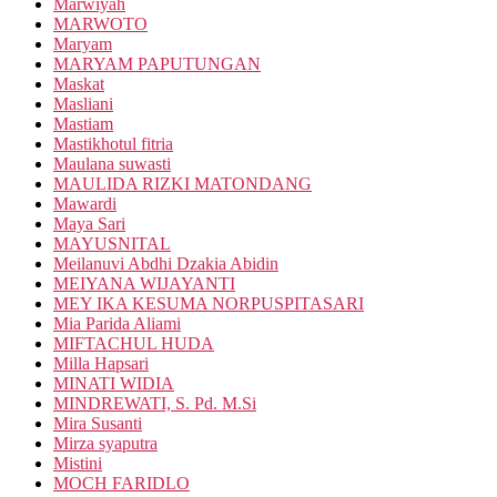
Marwiyah
MARWOTO
Maryam
MARYAM PAPUTUNGAN
Maskat
Masliani
Mastiam
Mastikhotul fitria
Maulana suwasti
MAULIDA RIZKI MATONDANG
Mawardi
Maya Sari
MAYUSNITAL
Meilanuvi Abdhi Dzakia Abidin
MEIYANA WIJAYANTI
MEY IKA KESUMA NORPUSPITASARI
Mia Parida Aliami
MIFTACHUL HUDA
Milla Hapsari
MINATI WIDIA
MINDREWATI, S. Pd. M.Si
Mira Susanti
Mirza syaputra
Mistini
MOCH FARIDLO