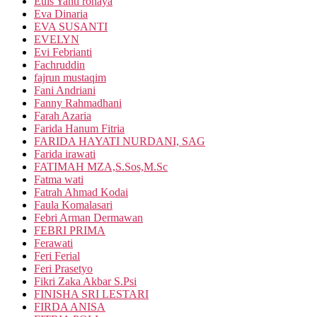
Euis Yanti rohaya
Eva Dinaria
EVA SUSANTI
EVELYN
Evi Febrianti
Fachruddin
fajrun mustaqim
Fani Andriani
Fanny Rahmadhani
Farah Azaria
Farida Hanum Fitria
FARIDA HAYATI NURDANI, SAG
Farida irawati
FATIMAH MZA,S.Sos,M.Sc
Fatma wati
Fatrah Ahmad Kodai
Faula Komalasari
Febri Arman Dermawan
FEBRI PRIMA
Ferawati
Feri Ferial
Feri Prasetyo
Fikri Zaka Akbar S.Psi
FINISHA SRI LESTARI
FIRDA ANISA