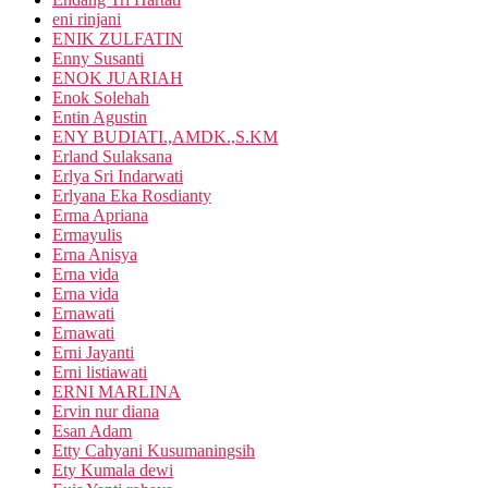
eni rinjani
ENIK ZULFATIN
Enny Susanti
ENOK JUARIAH
Enok Solehah
Entin Agustin
ENY BUDIATI.,AMDK.,S.KM
Erland Sulaksana
Erlya Sri Indarwati
Erlyana Eka Rosdianty
Erma Apriana
Ermayulis
Erna Anisya
Erna vida
Erna vida
Ernawati
Ernawati
Erni Jayanti
Erni listiawati
ERNI MARLINA
Ervin nur diana
Esan Adam
Etty Cahyani Kusumaningsih
Ety Kumala dewi