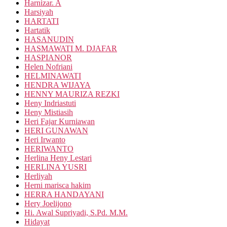
Harnizar. A
Harsiyah
HARTATI
Hartatik
HASANUDIN
HASMAWATI M. DJAFAR
HASPIANOR
Helen Nofriani
HELMINAWATI
HENDRA WIJAYA
HENNY MAURIZA REZKI
Heny Indriastuti
Heny Mistiasih
Heri Fajar Kurniawan
HERI GUNAWAN
Heri Irwanto
HERIWANTO
Herlina Heny Lestari
HERLINA YUSRI
Herliyah
Herni marisca hakim
HERRA HANDAYANI
Hery Joelijono
Hi. Awal Supriyadi, S.Pd. M.M.
Hidayat