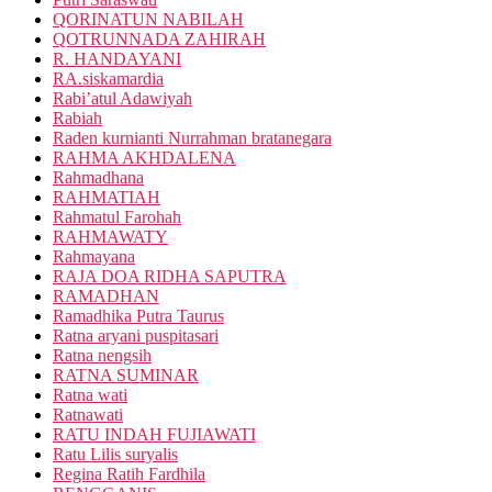
QORINATUN NABILAH
QOTRUNNADA ZAHIRAH
R. HANDAYANI
RA.siskamardia
Rabi’atul Adawiyah
Rabiah
Raden kurnianti Nurrahman bratanegara
RAHMA AKHDALENA
Rahmadhana
RAHMATIAH
Rahmatul Farohah
RAHMAWATY
Rahmayana
RAJA DOA RIDHA SAPUTRA
RAMADHAN
Ramadhika Putra Taurus
Ratna aryani puspitasari
Ratna nengsih
RATNA SUMINAR
Ratna wati
Ratnawati
RATU INDAH FUJIAWATI
Ratu Lilis suryalis
Regina Ratih Fardhila