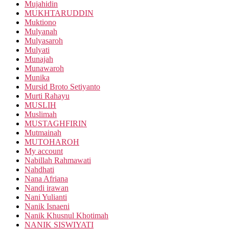
Mujahidin
MUKHTARUDDIN
Muktiono
Mulyanah
Mulyasaroh
Mulyati
Munajah
Munawaroh
Munika
Mursid Broto Setiyanto
Murti Rahayu
MUSLIH
Muslimah
MUSTAGHFIRIN
Mutmainah
MUTOHAROH
My account
Nabillah Rahmawati
Nahdhati
Nana Afriana
Nandi irawan
Nani Yulianti
Nanik Isnaeni
Nanik Khusnul Khotimah
NANIK SISWIYATI