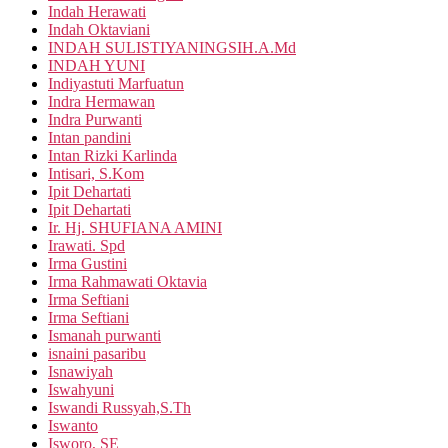
Indah Herawati
Indah Oktaviani
INDAH SULISTIYANINGSIH.A.Md
INDAH YUNI
Indiyastuti Marfuatun
Indra Hermawan
Indra Purwanti
Intan pandini
Intan Rizki Karlinda
Intisari, S.Kom
Ipit Dehartati
Ipit Dehartati
Ir. Hj. SHUFIANA AMINI
Irawati. Spd
Irma Gustini
Irma Rahmawati Oktavia
Irma Seftiani
Irma Seftiani
Ismanah purwanti
isnaini pasaribu
Isnawiyah
Iswahyuni
Iswandi Russyah,S.Th
Iswanto
Isworo, SE