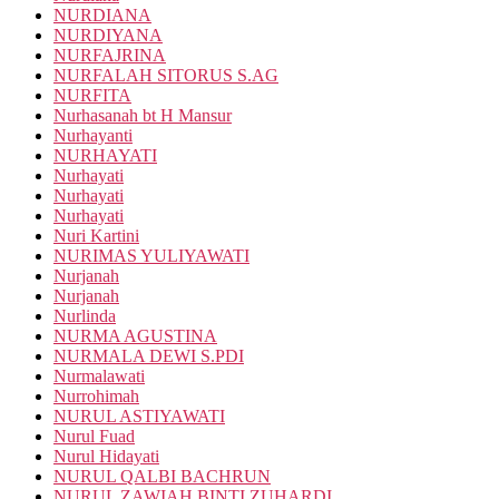
NURDIANA
NURDIYANA
NURFAJRINA
NURFALAH SITORUS S.AG
NURFITA
Nurhasanah bt H Mansur
Nurhayanti
NURHAYATI
Nurhayati
Nurhayati
Nurhayati
Nuri Kartini
NURIMAS YULIYAWATI
Nurjanah
Nurjanah
Nurlinda
NURMA AGUSTINA
NURMALA DEWI S.PDI
Nurmalawati
Nurrohimah
NURUL ASTIYAWATI
Nurul Fuad
Nurul Hidayati
NURUL QALBI BACHRUN
NURUL ZAWIAH BINTI ZUHARDI