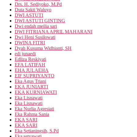
Drs. H. Sediyoko, M.Pd
Duta Sakti Waluyo
DWI ASTUTI
DWI ASTUTI GINTING
Dwi endah meilia sari
DWI FITRIANA APRIL MAHARANI
Dwi Heni Susilowati
DWINA FITRI
Dyah Kusuma Widhianti, SH
edi junaedi
Edliza Reskiyati
EFA LATIFAH
EHA JULAEHA
EIF SUPRIYANTO
Eka Agus Triani
EKA JUNIARTI
EKA KURNIAWATI
Eka Lisnawati
Eka Lisnawati
Eka Nurlia Agresiati
Eka Rahma Sania
EKA SARI
EKA SARI
Eka Setianingsih, S.Pd
Eka setyawati