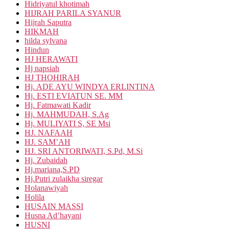
Hidriyatul khotimah
HIJRAH PARILA SYANUR
Hijrah Saputra
HIKMAH
hilda sylvana
Hindun
HJ HERAWATI
Hj napsiah
HJ THOHIRAH
Hj. ADE AYU WINDYA ERLINTINA
Hj. ESTI EVIATUN SE. MM
Hj. Fatmawati Kadir
Hj. MAHMUDAH, S.Ag
Hj. MULIYATI S, SE Msi
HJ. NAFAAH
HJ. SAM’AH
HJ. SRI ANTORIWATI, S.Pd, M.Si
Hj. Zubaidah
Hj.mariana,S.PD
Hj.Putri zulaikha siregar
Holanawiyah
Holila
HUSAIN MASSI
Husna Ad’hayani
HUSNI