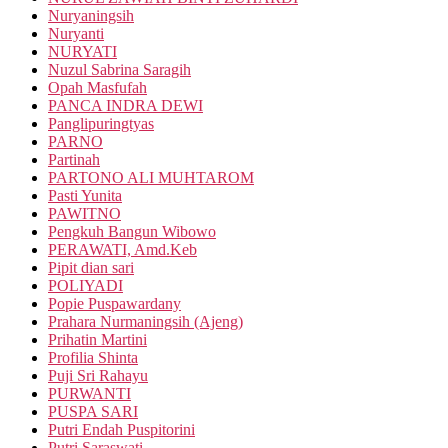
Nuryaningsih
Nuryanti
NURYATI
Nuzul Sabrina Saragih
Opah Masfufah
PANCA INDRA DEWI
Panglipuringtyas
PARNO
Partinah
PARTONO ALI MUHTAROM
Pasti Yunita
PAWITNO
Pengkuh Bangun Wibowo
PERAWATI, Amd.Keb
Pipit dian sari
POLIYADI
Popie Puspawardany
Prahara Nurmaningsih (Ajeng)
Prihatin Martini
Profilia Shinta
Puji Sri Rahayu
PURWANTI
PUSPA SARI
Putri Endah Puspitorini
Putri Saraswati