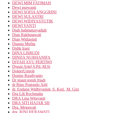
DEWI MIM FATIMAH
Dewi purwanti
DEWI SOFIA ANGGRINI
DEWI SULASTRI
DEWI WIDIYASTUTIK
DEWI YANTI
Diah halimatusyadiah
Dian Rakhmawati
Dian Widiastuti
Dianna Mufita
Didik Irani
DINA LISBUDI
DINDA NURHANIFA
DIYAH AYU PERTIWI
Djusni Arief,S.Pd.,M.Si
DokterUmroh
Donise Rusdiyanto
Dr imam teguh friadi
dr Rino Pratondo Adji
dr. Endang Widhiyastuti, S. Ked., M. Gizi
Dra Lili Rochmalia
DRA Lina Wijayanti
DRA SITI HAJAR SH
Dra. Megawati
drg. RINI HERAWATI