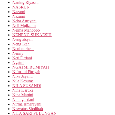
Naning Riyasati
NASRUN
Nazarni
Nazarni
Neha Artriyani
Neli Mujizatin
Nelma Manoppo
NENENG SUKAESIH
Neng aisyah
Neng Ikah
Neni nurheni
Nenny
Neti Fitriani
Ngatmi
NGATMI RUMIYATI
Ni’matul Fitriyah
Nike Jayanti
Nila Kesuma
NILA SUSANDI
Nina Kartika
Nina Martini
Nining Triani
Nirma Ismarayani
Niswatus Sholihah
NITA SARI PULUNGAN