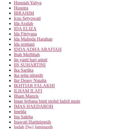
Husniah Yahya
Huspira
IBRAHIM
Icus Setyowati
Ida Arafah
IDA ELIZA
Ida Fitriyana
Ida Malinda Harahap
Ida septiani
IDDA ADHA ARAFIAH
Ihah Muflihah
iin yanti hari astuti
IIS SUHARTINI
Ika Sartika
ika setia ningsih
Ike Deasy Natalia
IKHTIAR FALAKHI
ILHAM ILAFI
Ilham Manzis
Iman ferhana binti mohd fadzil muin
IMAS HAEDAROH
Imelda
Ina Saleha
Inawati Hartiningsih
Indah Dwi Jatningsih