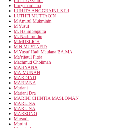
Lu’lu’ Uzzahro’
Lucy mardiana
LUHITA ANGGRAINI, S.Pd
LUTHFI MUTTAQIN
M Amirul Mukminin
M Yusuf
M. Halim Saputra
M. Nashiruddin
M.MUSLICH
M.N MUSTAFID
M.Yusuf Hadi Maulana BA.MA
Ma’rifatul Fitria
Machmud Cholimah
MAHYANA
MAIMUNAH
MARDIATI
MARIANA
Mariani
Mariani Dra
MARINI CHINTIA MASLOMAN
MARLINA
MARLINA
MARSONO
Marsudi
Martini