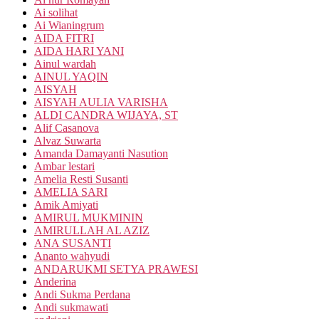
Ai solihat
Ai Wianingrum
AIDA FITRI
AIDA HARI YANI
Ainul wardah
AINUL YAQIN
AISYAH
AISYAH AULIA VARISHA
ALDI CANDRA WIJAYA, ST
Alif Casanova
Alvaz Suwarta
Amanda Damayanti Nasution
Ambar lestari
Amelia Resti Susanti
AMELIA SARI
Amik Amiyati
AMIRUL MUKMININ
AMIRULLAH AL AZIZ
ANA SUSANTI
Ananto wahyudi
ANDARUKMI SETYA PRAWESI
Anderina
Andi Sukma Perdana
Andi sukmawati