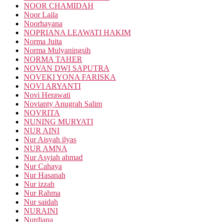
NOOR CHAMIDAH
Noor Laila
Noorhayana
NOPRIANA LEAWATI HAKIM
Norma Juita
Norma Mulyaningsih
NORMA TAHER
NOVAN DWI SAPUTRA
NOVEKI YONA FARISKA
NOVI ARYANTI
Novi Herawati
Novianty Anugrah Salim
NOVRITA
NUNING MURYATI
NUR AINI
Nur Aisyah ilyas
NUR AMNA
Nur Asyiah ahmad
Nur Cahaya
Nur Hasanah
Nur izzah
Nur Rahma
Nur saidah
NURAINI
Nurdiana