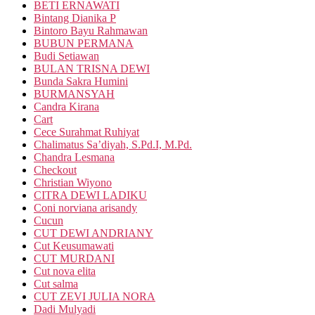
BETI ERNAWATI
Bintang Dianika P
Bintoro Bayu Rahmawan
BUBUN PERMANA
Budi Setiawan
BULAN TRISNA DEWI
Bunda Sakra Humini
BURMANSYAH
Candra Kirana
Cart
Cece Surahmat Ruhiyat
Chalimatus Sa’diyah, S.Pd.I, M.Pd.
Chandra Lesmana
Checkout
Christian Wiyono
CITRA DEWI LADIKU
Coni norviana arisandy
Cucun
CUT DEWI ANDRIANY
Cut Keusumawati
CUT MURDANI
Cut nova elita
Cut salma
CUT ZEVI JULIA NORA
Dadi Mulyadi