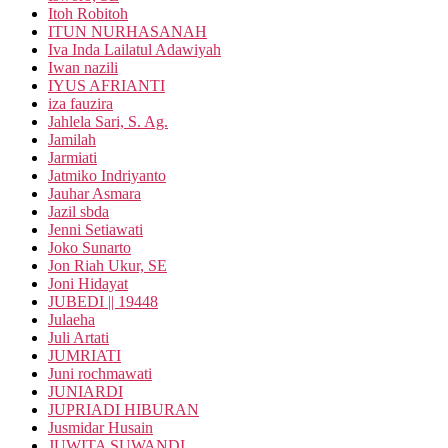
Itoh Robitoh
ITUN NURHASANAH
Iva Inda Lailatul Adawiyah
Iwan nazili
IYUS AFRIANTI
iza fauzira
Jahlela Sari, S. Ag.
Jamilah
Jarmiati
Jatmiko Indriyanto
Jauhar Asmara
Jazil sbda
Jenni Setiawati
Joko Sunarto
Jon Riah Ukur, SE
Joni Hidayat
JUBEDI || 19448
Julaeha
Juli Artati
JUMRIATI
Juni rochmawati
JUNIARDI
JUPRIADI HIBURAN
Jusmidar Husain
JUWITA SUWANDI