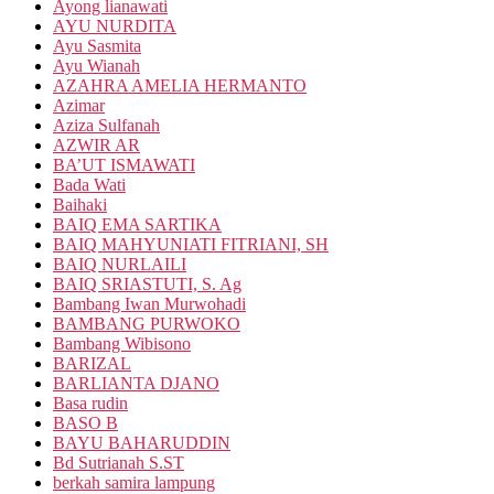
Ayong lianawati
AYU NURDITA
Ayu Sasmita
Ayu Wianah
AZAHRA AMELIA HERMANTO
Azimar
Aziza Sulfanah
AZWIR AR
BA’UT ISMAWATI
Bada Wati
Baihaki
BAIQ EMA SARTIKA
BAIQ MAHYUNIATI FITRIANI, SH
BAIQ NURLAILI
BAIQ SRIASTUTI, S. Ag
Bambang Iwan Murwohadi
BAMBANG PURWOKO
Bambang Wibisono
BARIZAL
BARLIANTA DJANO
Basa rudin
BASO B
BAYU BAHARUDDIN
Bd Sutrianah S.ST
berkah samira lampung