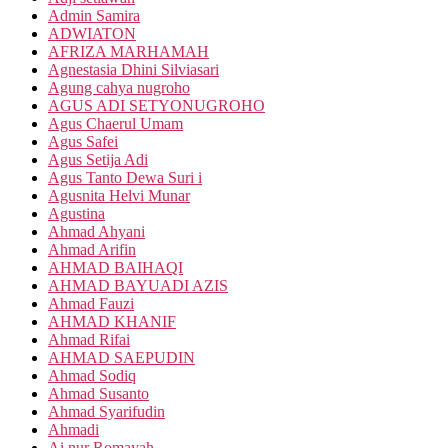
Admin Samira
ADWIATON
AFRIZA MARHAMAH
Agnestasia Dhini Silviasari
Agung cahya nugroho
AGUS ADI SETYONUGROHO
Agus Chaerul Umam
Agus Safei
Agus Setija Adi
Agus Tanto Dewa Suri i
Agusnita Helvi Munar
Agustina
Ahmad Ahyani
Ahmad Arifin
AHMAD BAIHAQI
AHMAD BAYUADI AZIS
Ahmad Fauzi
AHMAD KHANIF
Ahmad Rifai
AHMAD SAEPUDIN
Ahmad Sodiq
Ahmad Susanto
Ahmad Syarifudin
Ahmadi
Ai nur Romayah