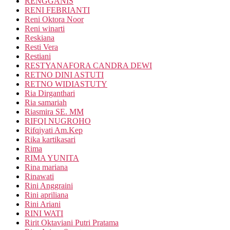
RENGGANIS
RENI FEBRIANTI
Reni Oktora Noor
Reni winarti
Reskiana
Resti Vera
Restiani
RESTYANAFORA CANDRA DEWI
RETNO DINI ASTUTI
RETNO WIDIASTUTY
Ria Dirganthari
Ria samariah
Riasmira SE. MM
RIFQI NUGROHO
Rifqiyati Am.Kep
Rika kartikasari
Rima
RIMA YUNITA
Rina mariana
Rinawati
Rini Anggraini
Rini apriliana
Rini Ariani
RINI WATI
Ririt Oktaviani Putri Pratama