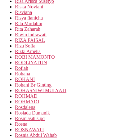
Risa Arisca Susetyo
Riska Noviani
Risviana
Risya fianicha
Rita Mirdahni
Rita Zaharah
Riwin indrawati
RIZA FAISAL
Riza Sofia
Rizki Amelia
ROBI MAMONTO
RODLIYATUN
Rofiah
Rohana
ROHANI
Rohani Br Ginting
ROHASNIWI MULYATI
ROHMAD
ROHMADI
Rosdalena
Rosiada Damanik
Rosmiasih s.pd
Rosna
ROSNAWATI
Rosnia Abdul Wahab