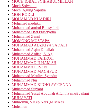
MOCH IQBAL SYIHABULMILLAH
Moch Sofwanto
Moch. Agung Saputra
MOH RODLI
MOHAMAD KHADIRI
Mohamad mudakir
Mohammad amirul Bin syahril
Mohammad Dwi Prasetyono
Mohammad Zenni
MOMONG MUSTAPA
MUHAMAD ADZKIYA SADALI
Muhammad Aqim Dinallah
Muhammad Ardian, S. Ag.
MUHAMMAD FAHROJI
MUHAMMAD ILHAM SH
MUHAMMAD IVAN
MUHAMMAD MACHFUD
Muhammad Mauliza Syandra
Muhammad Nur
MUHAMMAD RIDHO AVICENNA
Muhammad Supiani
Muhammad Yusuf Abdullah Agung Pamuji Jailani
MUHAYATI
Muhromin, S.Kep.Ners.,M.MKes.
Muhsinun