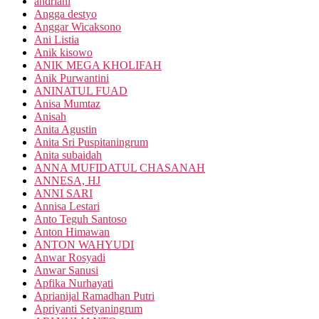
andriani
Angga destyo
Anggar Wicaksono
Ani Listia
Anik kisowo
ANIK MEGA KHOLIFAH
Anik Purwantini
ANINATUL FUAD
Anisa Mumtaz
Anisah
Anita Agustin
Anita Sri Puspitaningrum
Anita subaidah
ANNA MUFIDATUL CHASANAH
ANNESA, HJ
ANNI SARI
Annisa Lestari
Anto Teguh Santoso
Anton Himawan
ANTON WAHYUDI
Anwar Rosyadi
Anwar Sanusi
Apfika Nurhayati
Aprianijal Ramadhan Putri
Apriyanti Setyaningrum