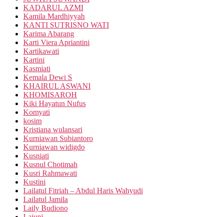
KADARUL AZMI
Kamila Mardhiyyah
KANTI SUTRISNO WATI
Karima Abarang
Karti Viera Apriantini
Kartikawati
Kartini
Kasmiati
Kemala Dewi S
KHAIRUL ASWANI
KHOMISAROH
Kiki Hayatun Nufus
Komyati
kosim
Kristiana wulansari
Kurniawan Subiantoro
Kurniawan widigdo
Kusniati
Kusnul Chotimah
Kusri Rahmawati
Kustini
Lailatul Fitriah – Abdul Haris Wahyudi
Lailatul Jamila
Laily Budiono
Lajuni