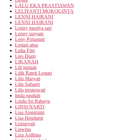
LALU EKA PRASTIAWAN
LELIYANTI MOKOGINTA
LENNI HAIRANI
LENNI HAIRANI
Lenny meulya sari
Lenny suryani
Leny Pujiastuti
Lestari atna
Lidia Fitri
Lies Diani
LIKANAH
Lili jumiati
Lilik Rateh Lestari
Lilis Maryati
Lilis Suhaeti
Lilis tresnowati
linda rusdiati
Linda Sri Rahayu
LINSI NARTI
Lisa Anggraini
Lisa Hendarni
Lisnuryati
Liswina
Liza Ardhina