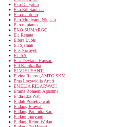
Eko Daryatno
Eko Edi Santoso
Eko mardono
Eko Multiyanti Ningsih
Eko nupianto
EKO SUMARGO
Ela Renata
Elfera Lubis
Eli Sjafaah
Elis Nurtiyeti
ELISA
Elsa Deviana Hapsari
Elti Karokarika
ELVI SUSANTI
Elvina Renosa,AMTG,SKM
Ema Loeswidija Artati
EMELIA RIDARWATI
Emma Rohaeni Agustina
Enda Eka Wati
Endah Prasetiyawati
Endang Erawati
Endang Paramita Sari
Endang puryanti
Endang Retno Wulan
Endang Tri Hartati