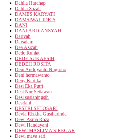
Dahlia Harahap
Dahlia Sazali
DAMES KARYATI
DAMSIWAL IDRIS
DANI
DANI ARDIANSYAH
Dariyah
Darsalam
Dea Azizah
Dede Ruhiat
DEDE SUKAESIH
DEDEH ROSITA
Deni Andriyanto Nugroho
Deni hermawanto
Deny Kartika
Desi Eka Putri
Desi Nur Setiawan
Desi susianingsih
Desriani
DESTRI SETOSARI
Devia Rizkha Gustharinda
Dewi Asma Roza
Dewi Handayani
DEWI MASLIMA SIREGAR
Dewi maya sari