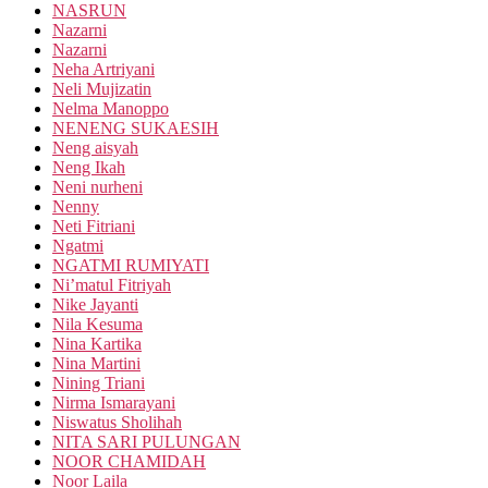
NASRUN
Nazarni
Nazarni
Neha Artriyani
Neli Mujizatin
Nelma Manoppo
NENENG SUKAESIH
Neng aisyah
Neng Ikah
Neni nurheni
Nenny
Neti Fitriani
Ngatmi
NGATMI RUMIYATI
Ni’matul Fitriyah
Nike Jayanti
Nila Kesuma
Nina Kartika
Nina Martini
Nining Triani
Nirma Ismarayani
Niswatus Sholihah
NITA SARI PULUNGAN
NOOR CHAMIDAH
Noor Laila