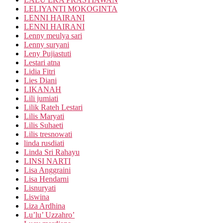
LELIYANTI MOKOGINTA
LENNI HAIRANI
LENNI HAIRANI
Lenny meulya sari
Lenny suryani
Leny Pujiastuti
Lestari atna
Lidia Fitri
Lies Diani
LIKANAH
Lili jumiati
Lilik Rateh Lestari
Lilis Maryati
Lilis Suhaeti
Lilis tresnowati
linda rusdiati
Linda Sri Rahayu
LINSI NARTI
Lisa Anggraini
Lisa Hendarni
Lisnuryati
Liswina
Liza Ardhina
Lu’lu’ Uzzahro’