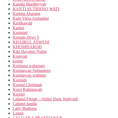
Kamila Mardhiyyah
KANTI SUTRISNO WATI
Karima Abarang
Karti Viera Apriantini
Kartikawati
Kartini
Kasmiati
Kemala Dewi S
KHAIRUL ASWANI
KHOMISAROH
Kiki Hayatun Nufus
Komyati
kosim
Kristiana wulansari
Kurniawan Subiantoro
Kurniawan widigdo
Kusniati
Kusnul Chotimah
Kusri Rahmawati
Kustini
Lailatul Fitriah – Abdul Haris Wahyudi
Lailatul Jamila
Laily Budiono
Lajuni
LALU EKA PRASTIAWAN