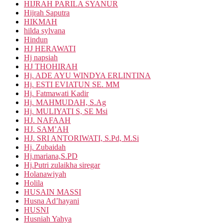
HIJRAH PARILA SYANUR
Hijrah Saputra
HIKMAH
hilda sylvana
Hindun
HJ HERAWATI
Hj napsiah
HJ THOHIRAH
Hj. ADE AYU WINDYA ERLINTINA
Hj. ESTI EVIATUN SE. MM
Hj. Fatmawati Kadir
Hj. MAHMUDAH, S.Ag
Hj. MULIYATI S, SE Msi
HJ. NAFAAH
HJ. SAM’AH
HJ. SRI ANTORIWATI, S.Pd, M.Si
Hj. Zubaidah
Hj.mariana,S.PD
Hj.Putri zulaikha siregar
Holanawiyah
Holila
HUSAIN MASSI
Husna Ad’hayani
HUSNI
Husniah Yahya