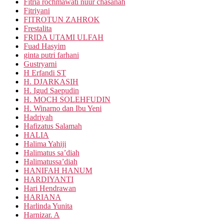
Fitria rochmawati nuur chasanah
Fitriyani
FITROTUN ZAHROK
Frestalita
FRIDA UTAMI ULFAH
Fuad Hasyim
ginta putri farhani
Gustryarni
H Erfandi ST
H. DJARKASIH
H. Igud Saepudin
H. MOCH SOLEHFUDIN
H. Winarno dan Ibu Yeni
Hadriyah
Hafizatus Salamah
HALIA
Halima Yahiji
Halimatus sa’diah
Halimatussa’diah
HANIFAH HANUM
HARDIYANTI
Hari Hendrawan
HARIANA
Harlinda Yunita
Harnizar. A