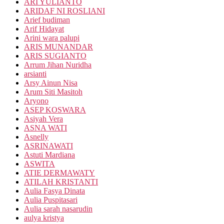
ARI YULIANTO
ARIDAF NI ROSLIANI
Arief budiman
Arif Hidayat
Arini wara palupi
ARIS MUNANDAR
ARIS SUGIANTO
Arrum Jihan Nuridha
arsianti
Arsy Ainun Nisa
Arum Siti Masitoh
Aryono
ASEP KOSWARA
Asiyah Vera
ASNA WATI
Asnelly
ASRINAWATI
Astuti Mardiana
ASWITA
ATIE DERMAWATY
ATILAH KRISTANTI
Aulia Fasya Dinata
Aulia Puspitasari
Aulia sarah nasarudin
aulya kristya