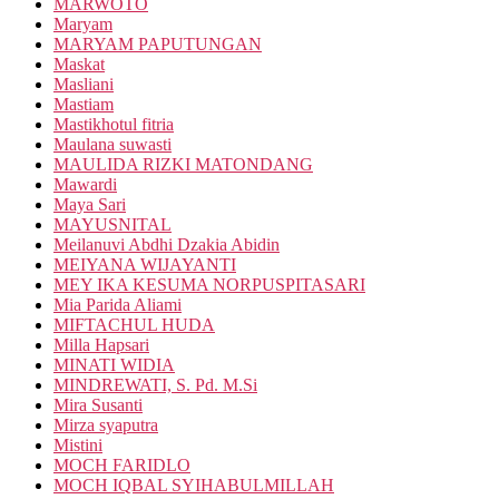
MARWOTO
Maryam
MARYAM PAPUTUNGAN
Maskat
Masliani
Mastiam
Mastikhotul fitria
Maulana suwasti
MAULIDA RIZKI MATONDANG
Mawardi
Maya Sari
MAYUSNITAL
Meilanuvi Abdhi Dzakia Abidin
MEIYANA WIJAYANTI
MEY IKA KESUMA NORPUSPITASARI
Mia Parida Aliami
MIFTACHUL HUDA
Milla Hapsari
MINATI WIDIA
MINDREWATI, S. Pd. M.Si
Mira Susanti
Mirza syaputra
Mistini
MOCH FARIDLO
MOCH IQBAL SYIHABULMILLAH