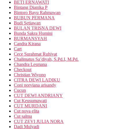
BETI ERNAWATI
Bintang Dianika P
Bintoro Bayu Rahmawan
BUBUN PERMANA
Budi Setiawan
BULAN TRISNA DEWI
Bunda Sakra Humini
BURMANSYAH
Candra Kirana
Cart
Cece Surahmat Ruhiyat
Chalimatus Sa’diyah, S.Pd.I, M.Pd.
Chandra Lesmana
Checkout
Christian Wiyono
CITRA DEWI LADIKU
Coni norviana arisandy
Cucun
CUT DEWI ANDRIANY
Cut Keusumawati
CUT MURDANI
Cut nova elita
Cut salma
CUT ZEVI JULIA NORA
Dadi Mulyadi