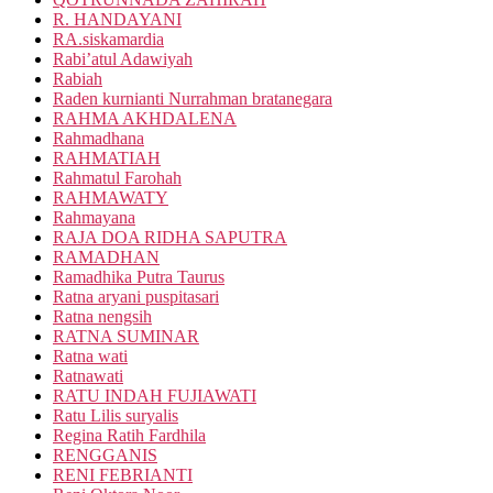
R. HANDAYANI
RA.siskamardia
Rabi’atul Adawiyah
Rabiah
Raden kurnianti Nurrahman bratanegara
RAHMA AKHDALENA
Rahmadhana
RAHMATIAH
Rahmatul Farohah
RAHMAWATY
Rahmayana
RAJA DOA RIDHA SAPUTRA
RAMADHAN
Ramadhika Putra Taurus
Ratna aryani puspitasari
Ratna nengsih
RATNA SUMINAR
Ratna wati
Ratnawati
RATU INDAH FUJIAWATI
Ratu Lilis suryalis
Regina Ratih Fardhila
RENGGANIS
RENI FEBRIANTI