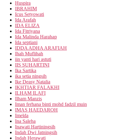
Huspira
IBRAHIM
Icus Setyowati
Ida Arafah
IDA ELIZA
Ida Fitriyana
Ida Malinda Harahap
Ida septiani
IDDA ADHA ARAFIAH
Ihah Muflihah
iin yanti hari astuti
IIS SUHARTINI
Ika Sartika
ika setia ningsih
Ike Deasy Natalia
IKHTIAR FALAKHI
ILHAM ILAFI
Ilham Manzis
Iman ferhana binti mohd fadzil muin
IMAS HAEDAROH
Imelda
Ina Saleha
Inawati Hartiningsih
Indah Dwi Jatningsih
Indah Herawati