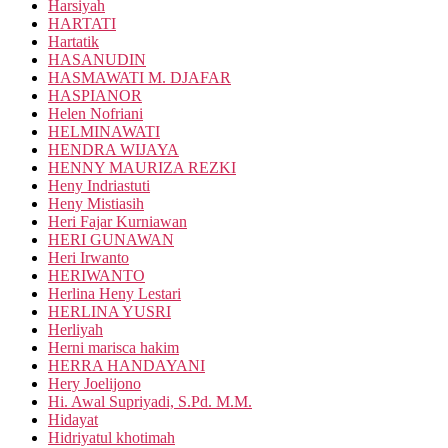
Harsiyah
HARTATI
Hartatik
HASANUDIN
HASMAWATI M. DJAFAR
HASPIANOR
Helen Nofriani
HELMINAWATI
HENDRA WIJAYA
HENNY MAURIZA REZKI
Heny Indriastuti
Heny Mistiasih
Heri Fajar Kurniawan
HERI GUNAWAN
Heri Irwanto
HERIWANTO
Herlina Heny Lestari
HERLINA YUSRI
Herliyah
Herni marisca hakim
HERRA HANDAYANI
Hery Joelijono
Hi. Awal Supriyadi, S.Pd. M.M.
Hidayat
Hidriyatul khotimah