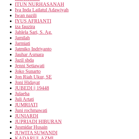
ITUN NURHASANAH
Iva Inda Lailatul Adawiyah
Iwan nazili
IYUS AFRIANTI
iza fauzira
Jahlela Sari, S. Ag.
Jamilah
Jarmiati
Jatmiko Indriyanto
Jauhar Asmara
Jazil sbda
Jenni Setiawati
Joko Sunarto
Jon Riah Ukur, SE
Joni Hidayat
JUBEDI || 19448
Julaeha
Juli Artati
JUMRIATI
Juni rochmawati
JUNIARDI
JUPRIADI HIBURAN
Jusmidar Husain
JUWITA SUWANDI
KADARUL AZMI