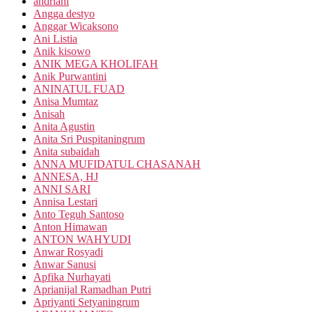
andriani
Angga destyo
Anggar Wicaksono
Ani Listia
Anik kisowo
ANIK MEGA KHOLIFAH
Anik Purwantini
ANINATUL FUAD
Anisa Mumtaz
Anisah
Anita Agustin
Anita Sri Puspitaningrum
Anita subaidah
ANNA MUFIDATUL CHASANAH
ANNESA, HJ
ANNI SARI
Annisa Lestari
Anto Teguh Santoso
Anton Himawan
ANTON WAHYUDI
Anwar Rosyadi
Anwar Sanusi
Apfika Nurhayati
Aprianijal Ramadhan Putri
Apriyanti Setyaningrum