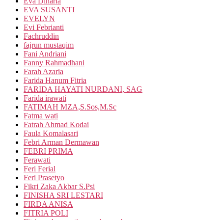
Eva Dinaria
EVA SUSANTI
EVELYN
Evi Febrianti
Fachruddin
fajrun mustaqim
Fani Andriani
Fanny Rahmadhani
Farah Azaria
Farida Hanum Fitria
FARIDA HAYATI NURDANI, SAG
Farida irawati
FATIMAH MZA,S.Sos,M.Sc
Fatma wati
Fatrah Ahmad Kodai
Faula Komalasari
Febri Arman Dermawan
FEBRI PRIMA
Ferawati
Feri Ferial
Feri Prasetyo
Fikri Zaka Akbar S.Psi
FINISHA SRI LESTARI
FIRDA ANISA
FITRIA POLI