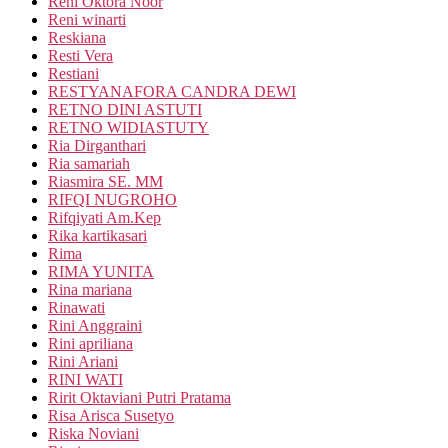
Reni Oktora Noor
Reni winarti
Reskiana
Resti Vera
Restiani
RESTYANAFORA CANDRA DEWI
RETNO DINI ASTUTI
RETNO WIDIASTUTY
Ria Dirganthari
Ria samariah
Riasmira SE. MM
RIFQI NUGROHO
Rifqiyati Am.Kep
Rika kartikasari
Rima
RIMA YUNITA
Rina mariana
Rinawati
Rini Anggraini
Rini apriliana
Rini Ariani
RINI WATI
Ririt Oktaviani Putri Pratama
Risa Arisca Susetyo
Riska Noviani