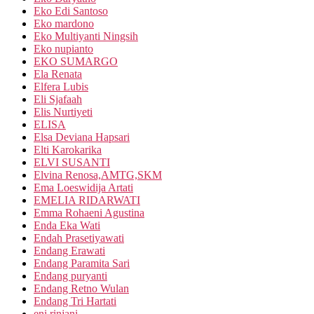
Eko Edi Santoso
Eko mardono
Eko Multiyanti Ningsih
Eko nupianto
EKO SUMARGO
Ela Renata
Elfera Lubis
Eli Sjafaah
Elis Nurtiyeti
ELISA
Elsa Deviana Hapsari
Elti Karokarika
ELVI SUSANTI
Elvina Renosa,AMTG,SKM
Ema Loeswidija Artati
EMELIA RIDARWATI
Emma Rohaeni Agustina
Enda Eka Wati
Endah Prasetiyawati
Endang Erawati
Endang Paramita Sari
Endang puryanti
Endang Retno Wulan
Endang Tri Hartati
eni rinjani