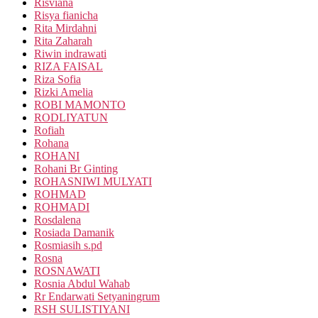
Risviana
Risya fianicha
Rita Mirdahni
Rita Zaharah
Riwin indrawati
RIZA FAISAL
Riza Sofia
Rizki Amelia
ROBI MAMONTO
RODLIYATUN
Rofiah
Rohana
ROHANI
Rohani Br Ginting
ROHASNIWI MULYATI
ROHMAD
ROHMADI
Rosdalena
Rosiada Damanik
Rosmiasih s.pd
Rosna
ROSNAWATI
Rosnia Abdul Wahab
Rr Endarwati Setyaningrum
RSH SULISTIYANI