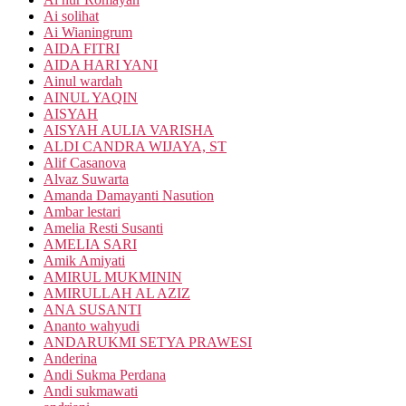
Ai solihat
Ai Wianingrum
AIDA FITRI
AIDA HARI YANI
Ainul wardah
AINUL YAQIN
AISYAH
AISYAH AULIA VARISHA
ALDI CANDRA WIJAYA, ST
Alif Casanova
Alvaz Suwarta
Amanda Damayanti Nasution
Ambar lestari
Amelia Resti Susanti
AMELIA SARI
Amik Amiyati
AMIRUL MUKMININ
AMIRULLAH AL AZIZ
ANA SUSANTI
Ananto wahyudi
ANDARUKMI SETYA PRAWESI
Anderina
Andi Sukma Perdana
Andi sukmawati