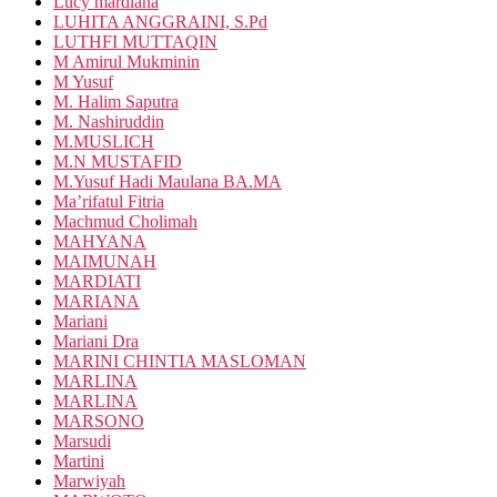
Lucy mardiana
LUHITA ANGGRAINI, S.Pd
LUTHFI MUTTAQIN
M Amirul Mukminin
M Yusuf
M. Halim Saputra
M. Nashiruddin
M.MUSLICH
M.N MUSTAFID
M.Yusuf Hadi Maulana BA.MA
Ma’rifatul Fitria
Machmud Cholimah
MAHYANA
MAIMUNAH
MARDIATI
MARIANA
Mariani
Mariani Dra
MARINI CHINTIA MASLOMAN
MARLINA
MARLINA
MARSONO
Marsudi
Martini
Marwiyah