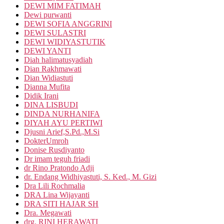
DEWI MIM FATIMAH
Dewi purwanti
DEWI SOFIA ANGGRINI
DEWI SULASTRI
DEWI WIDIYASTUTIK
DEWI YANTI
Diah halimatusyadiah
Dian Rakhmawati
Dian Widiastuti
Dianna Mufita
Didik Irani
DINA LISBUDI
DINDA NURHANIFA
DIYAH AYU PERTIWI
Djusni Arief,S.Pd.,M.Si
DokterUmroh
Donise Rusdiyanto
Dr imam teguh friadi
dr Rino Pratondo Adji
dr. Endang Widhiyastuti, S. Ked., M. Gizi
Dra Lili Rochmalia
DRA Lina Wijayanti
DRA SITI HAJAR SH
Dra. Megawati
drg. RINI HERAWATI