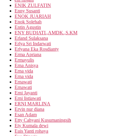
ENIK ZULFATIN
Enny Susanti
ENOK JUARIAH
Enok Solehah
Entin Agustin
ENY BUDIATI.,AMDK.,S.KM
Erland Sulaksana
Erlya Sri Indarwati
Erlyana Eka Rosdianty
Erma Apriana
Ermayulis
Erna Anisya
Erna vida
Erna vida
Ernawati
Ernawati
Erni Jayanti
Erni listiawati
ERNI MARLINA
Ervin nur diana
Esan Adam
Etty Cahyani Kusumaningsih
Ety Kumala dewi
Euis Yanti rohaya