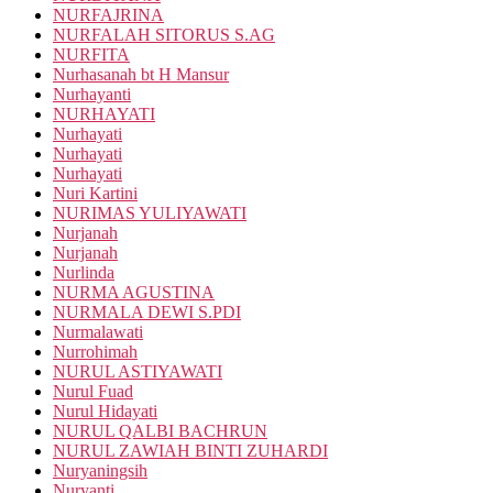
NURFAJRINA
NURFALAH SITORUS S.AG
NURFITA
Nurhasanah bt H Mansur
Nurhayanti
NURHAYATI
Nurhayati
Nurhayati
Nurhayati
Nuri Kartini
NURIMAS YULIYAWATI
Nurjanah
Nurjanah
Nurlinda
NURMA AGUSTINA
NURMALA DEWI S.PDI
Nurmalawati
Nurrohimah
NURUL ASTIYAWATI
Nurul Fuad
Nurul Hidayati
NURUL QALBI BACHRUN
NURUL ZAWIAH BINTI ZUHARDI
Nuryaningsih
Nuryanti