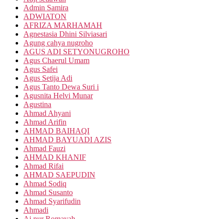
Admin Samira
ADWIATON
AFRIZA MARHAMAH
Agnestasia Dhini Silviasari
Agung cahya nugroho
AGUS ADI SETYONUGROHO
Agus Chaerul Umam
Agus Safei
Agus Setija Adi
Agus Tanto Dewa Suri i
Agusnita Helvi Munar
Agustina
Ahmad Ahyani
Ahmad Arifin
AHMAD BAIHAQI
AHMAD BAYUADI AZIS
Ahmad Fauzi
AHMAD KHANIF
Ahmad Rifai
AHMAD SAEPUDIN
Ahmad Sodiq
Ahmad Susanto
Ahmad Syarifudin
Ahmadi
Ai nur Romayah