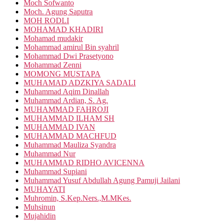
Moch Sofwanto
Moch. Agung Saputra
MOH RODLI
MOHAMAD KHADIRI
Mohamad mudakir
Mohammad amirul Bin syahril
Mohammad Dwi Prasetyono
Mohammad Zenni
MOMONG MUSTAPA
MUHAMAD ADZKIYA SADALI
Muhammad Aqim Dinallah
Muhammad Ardian, S. Ag.
MUHAMMAD FAHROJI
MUHAMMAD ILHAM SH
MUHAMMAD IVAN
MUHAMMAD MACHFUD
Muhammad Mauliza Syandra
Muhammad Nur
MUHAMMAD RIDHO AVICENNA
Muhammad Supiani
Muhammad Yusuf Abdullah Agung Pamuji Jailani
MUHAYATI
Muhromin, S.Kep.Ners.,M.MKes.
Muhsinun
Mujahidin