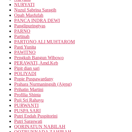
NURYATI
Nuzul Sabrina Saragih
Opah Masfufah
PANCA INDRA DEWI
Panglipuringtyas
PARNO
Partinah
PARTONO ALI MUHTAROM
Pasti Yunita
PAWITNO
Pengkuh Bangun Wibowo
PERAWATI, Amd.Keb
Pipit dian sari
POLIYADI
Popie Puspawardany
Prahara Nurmaningsih (Ajeng)
Prihatin Martini
Profilia Shinta
Puji Sri Rahayu
PURWANTI
PUSPA SARI
Putri Endah Puspitorini
Putri Saraswati
QORINATUN NABILAH
QOTRUNNADA ZAHIRAH