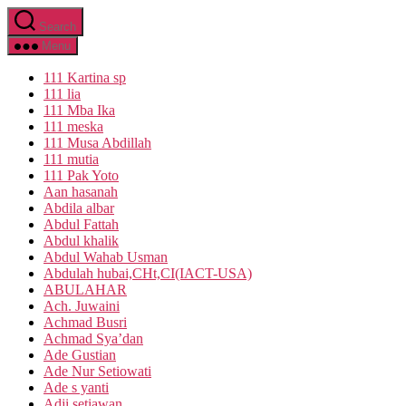
Skip
Search
to
the
Menu
content
111 Kartina sp
111 lia
111 Mba Ika
111 meska
111 Musa Abdillah
111 mutia
111 Pak Yoto
Aan hasanah
Abdila albar
Abdul Fattah
Abdul khalik
Abdul Wahab Usman
Abdulah hubai,CHt,CI(IACT-USA)
ABULAHAR
Ach. Juwaini
Achmad Busri
Achmad Sya’dan
Ade Gustian
Ade Nur Setiowati
Ade s yanti
Adji setiawan