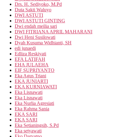
Drs. H. Sediyoko, M.Pd
Duta Sakti Waluyo
DWI ASTUTI
DWI ASTUTI GINTING
Dwi endah meilia sari
DWI FITRIANA APRIL MAHARANI
Dwi Heni Susilowati
Dyah Kusuma Widhianti, SH
edi junaedi
Edliza Reskiyati
EFA LATIFAH
EHA JULAEHA
EIF SUPRIYANTO
Eka Agus Triani
EKA JUNIARTI
EKA KURNIAWATI
Eka Lisnawati
Eka Lisnawati
Eka Nurlia Agresiati
Eka Rahma Sania
EKA SARI
EKA SARI
Eka Setianingsih, S.Pd
Eka setyawati
Eko Daryatno