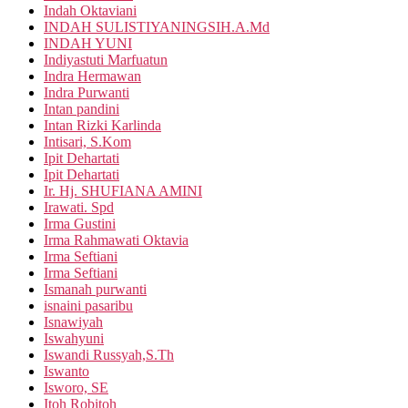
Indah Oktaviani
INDAH SULISTIYANINGSIH.A.Md
INDAH YUNI
Indiyastuti Marfuatun
Indra Hermawan
Indra Purwanti
Intan pandini
Intan Rizki Karlinda
Intisari, S.Kom
Ipit Dehartati
Ipit Dehartati
Ir. Hj. SHUFIANA AMINI
Irawati. Spd
Irma Gustini
Irma Rahmawati Oktavia
Irma Seftiani
Irma Seftiani
Ismanah purwanti
isnaini pasaribu
Isnawiyah
Iswahyuni
Iswandi Russyah,S.Th
Iswanto
Isworo, SE
Itoh Robitoh