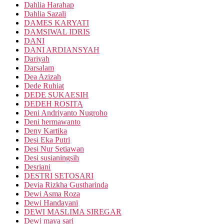
Dahlia Harahap
Dahlia Sazali
DAMES KARYATI
DAMSIWAL IDRIS
DANI
DANI ARDIANSYAH
Dariyah
Darsalam
Dea Azizah
Dede Ruhiat
DEDE SUKAESIH
DEDEH ROSITA
Deni Andriyanto Nugroho
Deni hermawanto
Deny Kartika
Desi Eka Putri
Desi Nur Setiawan
Desi susianingsih
Desriani
DESTRI SETOSARI
Devia Rizkha Gustharinda
Dewi Asma Roza
Dewi Handayani
DEWI MASLIMA SIREGAR
Dewi maya sari