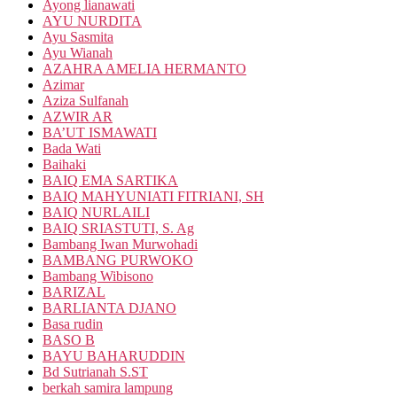
Ayong lianawati
AYU NURDITA
Ayu Sasmita
Ayu Wianah
AZAHRA AMELIA HERMANTO
Azimar
Aziza Sulfanah
AZWIR AR
BA’UT ISMAWATI
Bada Wati
Baihaki
BAIQ EMA SARTIKA
BAIQ MAHYUNIATI FITRIANI, SH
BAIQ NURLAILI
BAIQ SRIASTUTI, S. Ag
Bambang Iwan Murwohadi
BAMBANG PURWOKO
Bambang Wibisono
BARIZAL
BARLIANTA DJANO
Basa rudin
BASO B
BAYU BAHARUDDIN
Bd Sutrianah S.ST
berkah samira lampung