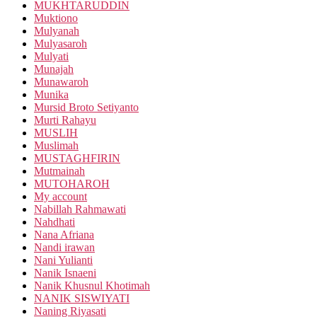
MUKHTARUDDIN
Muktiono
Mulyanah
Mulyasaroh
Mulyati
Munajah
Munawaroh
Munika
Mursid Broto Setiyanto
Murti Rahayu
MUSLIH
Muslimah
MUSTAGHFIRIN
Mutmainah
MUTOHAROH
My account
Nabillah Rahmawati
Nahdhati
Nana Afriana
Nandi irawan
Nani Yulianti
Nanik Isnaeni
Nanik Khusnul Khotimah
NANIK SISWIYATI
Naning Riyasati