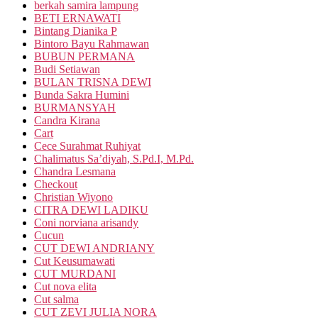
berkah samira lampung
BETI ERNAWATI
Bintang Dianika P
Bintoro Bayu Rahmawan
BUBUN PERMANA
Budi Setiawan
BULAN TRISNA DEWI
Bunda Sakra Humini
BURMANSYAH
Candra Kirana
Cart
Cece Surahmat Ruhiyat
Chalimatus Sa’diyah, S.Pd.I, M.Pd.
Chandra Lesmana
Checkout
Christian Wiyono
CITRA DEWI LADIKU
Coni norviana arisandy
Cucun
CUT DEWI ANDRIANY
Cut Keusumawati
CUT MURDANI
Cut nova elita
Cut salma
CUT ZEVI JULIA NORA