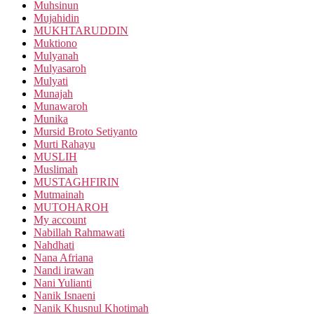
Muhsinun
Mujahidin
MUKHTARUDDIN
Muktiono
Mulyanah
Mulyasaroh
Mulyati
Munajah
Munawaroh
Munika
Mursid Broto Setiyanto
Murti Rahayu
MUSLIH
Muslimah
MUSTAGHFIRIN
Mutmainah
MUTOHAROH
My account
Nabillah Rahmawati
Nahdhati
Nana Afriana
Nandi irawan
Nani Yulianti
Nanik Isnaeni
Nanik Khusnul Khotimah