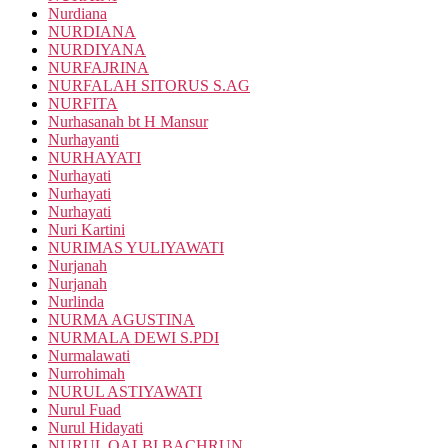
Nurdiana
NURDIANA
NURDIYANA
NURFAJRINA
NURFALAH SITORUS S.AG
NURFITA
Nurhasanah bt H Mansur
Nurhayanti
NURHAYATI
Nurhayati
Nurhayati
Nurhayati
Nuri Kartini
NURIMAS YULIYAWATI
Nurjanah
Nurjanah
Nurlinda
NURMA AGUSTINA
NURMALA DEWI S.PDI
Nurmalawati
Nurrohimah
NURUL ASTIYAWATI
Nurul Fuad
Nurul Hidayati
NURUL QALBI BACHRUN