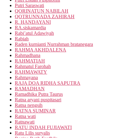
Putri Saraswati
QORINATUN NABILAH
QOTRUNNADA ZAHIRAH
R. HANDAYANI
RA.siskamardia
Rabi’atul Adawiyah
Rabiah
Raden kurnianti Nurrahman bratanegara
RAHMA AKHDALENA
Rahmadhana
RAHMATIAH
Rahmatul Farohah
RAHMAWATY
Rahmayana
RAJA DOA RIDHA SAPUTRA
RAMADHAN
Ramadhika Putra Taurus
Ratna aryani puspitasari
Ratna nengsih
RATNA SUMINAR
Ratna wati
Ratnawati
RATU INDAH FUJIAWATI
Ratu Lilis suryalis