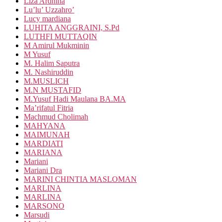
Liza Ardhina
Lu’lu’ Uzzahro’
Lucy mardiana
LUHITA ANGGRAINI, S.Pd
LUTHFI MUTTAQIN
M Amirul Mukminin
M Yusuf
M. Halim Saputra
M. Nashiruddin
M.MUSLICH
M.N MUSTAFID
M.Yusuf Hadi Maulana BA.MA
Ma’rifatul Fitria
Machmud Cholimah
MAHYANA
MAIMUNAH
MARDIATI
MARIANA
Mariani
Mariani Dra
MARINI CHINTIA MASLOMAN
MARLINA
MARLINA
MARSONO
Marsudi