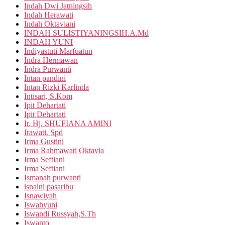
Indah Dwi Jatningsih
Indah Herawati
Indah Oktaviani
INDAH SULISTIYANINGSIH.A.Md
INDAH YUNI
Indiyastuti Marfuatun
Indra Hermawan
Indra Purwanti
Intan pandini
Intan Rizki Karlinda
Intisari, S.Kom
Ipit Dehartati
Ipit Dehartati
Ir. Hj. SHUFIANA AMINI
Irawati. Spd
Irma Gustini
Irma Rahmawati Oktavia
Irma Seftiani
Irma Seftiani
Ismanah purwanti
isnaini pasaribu
Isnawiyah
Iswahyuni
Iswandi Russyah,S.Th
Iswanto