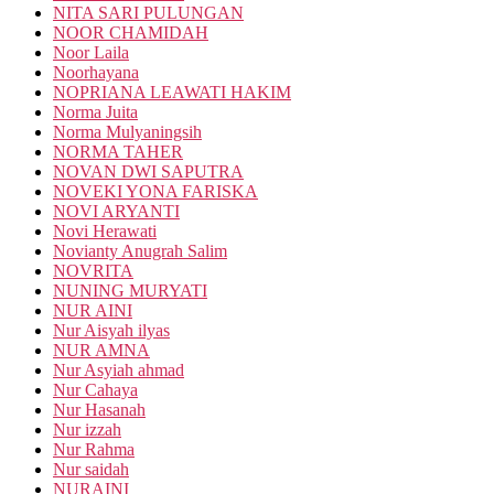
NITA SARI PULUNGAN
NOOR CHAMIDAH
Noor Laila
Noorhayana
NOPRIANA LEAWATI HAKIM
Norma Juita
Norma Mulyaningsih
NORMA TAHER
NOVAN DWI SAPUTRA
NOVEKI YONA FARISKA
NOVI ARYANTI
Novi Herawati
Novianty Anugrah Salim
NOVRITA
NUNING MURYATI
NUR AINI
Nur Aisyah ilyas
NUR AMNA
Nur Asyiah ahmad
Nur Cahaya
Nur Hasanah
Nur izzah
Nur Rahma
Nur saidah
NURAINI