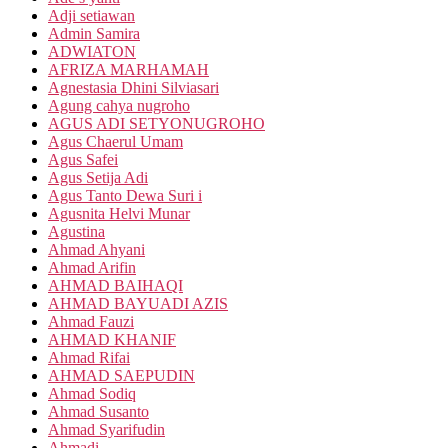
Adji setiawan
Admin Samira
ADWIATON
AFRIZA MARHAMAH
Agnestasia Dhini Silviasari
Agung cahya nugroho
AGUS ADI SETYONUGROHO
Agus Chaerul Umam
Agus Safei
Agus Setija Adi
Agus Tanto Dewa Suri i
Agusnita Helvi Munar
Agustina
Ahmad Ahyani
Ahmad Arifin
AHMAD BAIHAQI
AHMAD BAYUADI AZIS
Ahmad Fauzi
AHMAD KHANIF
Ahmad Rifai
AHMAD SAEPUDIN
Ahmad Sodiq
Ahmad Susanto
Ahmad Syarifudin
Ahmadi