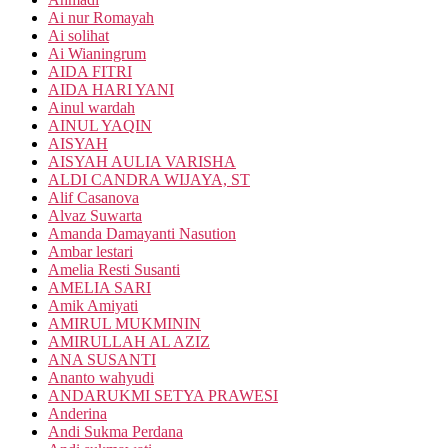
Ai nur Romayah
Ai solihat
Ai Wianingrum
AIDA FITRI
AIDA HARI YANI
Ainul wardah
AINUL YAQIN
AISYAH
AISYAH AULIA VARISHA
ALDI CANDRA WIJAYA, ST
Alif Casanova
Alvaz Suwarta
Amanda Damayanti Nasution
Ambar lestari
Amelia Resti Susanti
AMELIA SARI
Amik Amiyati
AMIRUL MUKMININ
AMIRULLAH AL AZIZ
ANA SUSANTI
Ananto wahyudi
ANDARUKMI SETYA PRAWESI
Anderina
Andi Sukma Perdana