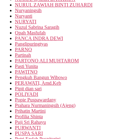
NURUL ZAWIAH BINTI ZUHARDI
Nuryaningsih
Nuryanti
NURYATI
Nuzul Sabrina Saragih
Opah Masfufah
PANCA INDRA DEWI
Panglipuringtyas
PARNO
Partinah
PARTONO ALI MUHTAROM
Pasti Yunita
PAWITNO
Pengkuh Bangun Wibowo
PERAWATI, Amd.Keb
Pipit dian sari
POLIYADI
Popie Puspawardany
Prahara Nurmaningsih (Ajeng)
Prihatin Martini
Profilia Shinta
Puji Sri Rahayu
PURWANTI
PUSPA SARI
Putri Endah Puspitorini