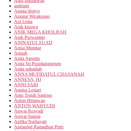
Andi sukmawati
andriani
Angga destyo
Anggar Wicaksono
Ani Listia
Anik kisowo
ANIK MEGA KHOLIFAH
Anik Purwantini
ANINATUL FUAD
Anisa Mumtaz
Anisah
Anita Agustin
Anita Sri Puspitaningrum
Anita subaidah
ANNA MUFIDATUL CHASANAH
ANNESA, HJ
ANNI SARI
Annisa Lestari
Anto Teguh Santoso
Anton Himawan
ANTON WAHYUDI
Anwar Rosyadi
Anwar Sanusi
Apfika Nurhayati
Aprianijal Ramadhan Putri