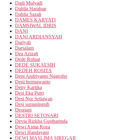
Dadi Mulyadi
Dahlia Harahap
Dahlia Sazali
DAMES KARYATI
DAMSIWAL IDRIS
DANI
DANI ARDIANSYAH
Dariyah
Darsalam
Dea Azizah
Dede Ruhiat
DEDE SUKAESIH
DEDEH ROSITA
Deni Andriyanto Nugroho
Deni hermawanto
Deny Kartika
Desi Eka Putri
Desi Nur Setiawan
Desi susianingsih
Desriani
DESTRI SETOSARI
Devia Rizkha Gustharinda
Dewi Asma Roza
Dewi Handayani
DEWI MASLIMA SIREGAR