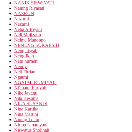
NANIK SISWIYATI
Naning Riyasati
NASRUN
Nazarni
Nazarni
Neha Artriyani
Neli Mujizatin
Nelma Manoppo
NENENG SUKAESIH
Neng aisyah
Neng Ikah
Neni nurheni
Nenny
Neti Fitriani
Ngatmi
NGATMI RUMIYATI
Ni’matul Fitriyah
Nike Jayanti
Nila Kesuma
NILA SUSANDI
Nina Kartika
Nina Martini
Nining Triani
Nirma Ismarayani
Niswatus Sholihah