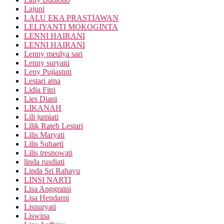
Lajuni
LALU EKA PRASTIAWAN
LELIYANTI MOKOGINTA
LENNI HAIRANI
LENNI HAIRANI
Lenny meulya sari
Lenny suryani
Leny Pujiastuti
Lestari atna
Lidia Fitri
Lies Diani
LIKANAH
Lili jumiati
Lilik Rateh Lestari
Lilis Maryati
Lilis Suhaeti
Lilis tresnowati
linda rusdiati
Linda Sri Rahayu
LINSI NARTI
Lisa Anggraini
Lisa Hendarni
Lisnuryati
Liswina