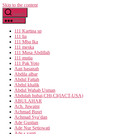
Skip to the content
Search
Menu
111 Kartina sp
111 lia
111 Mba Ika
111 meska
111 Musa Abdillah
111 mutia
111 Pak Yoto
Aan hasanah
Abdila albar
Abdul Fattah
Abdul khalik
Abdul Wahab Usman
Abdulah hubai,CHt,CI(IACT-USA)
ABULAHAR
Ach. Juwaini
Achmad Busri
Achmad Sya’dan
Ade Gustian
Ade Nur Setiowati
Ade s yanti