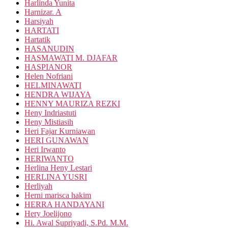
Harlinda Yunita
Harnizar. A
Harsiyah
HARTATI
Hartatik
HASANUDIN
HASMAWATI M. DJAFAR
HASPIANOR
Helen Nofriani
HELMINAWATI
HENDRA WIJAYA
HENNY MAURIZA REZKI
Heny Indriastuti
Heny Mistiasih
Heri Fajar Kurniawan
HERI GUNAWAN
Heri Irwanto
HERIWANTO
Herlina Heny Lestari
HERLINA YUSRI
Herliyah
Herni marisca hakim
HERRA HANDAYANI
Hery Joelijono
Hi. Awal Supriyadi, S.Pd. M.M.