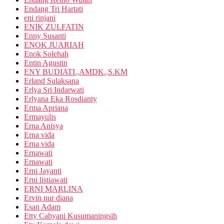
Endang Tri Hartati
eni rinjani
ENIK ZULFATIN
Enny Susanti
ENOK JUARIAH
Enok Solehah
Entin Agustin
ENY BUDIATI.,AMDK.,S.KM
Erland Sulaksana
Erlya Sri Indarwati
Erlyana Eka Rosdianty
Erma Apriana
Ermayulis
Erna Anisya
Erna vida
Erna vida
Ernawati
Ernawati
Erni Jayanti
Erni listiawati
ERNI MARLINA
Ervin nur diana
Esan Adam
Etty Cahyani Kusumaningsih