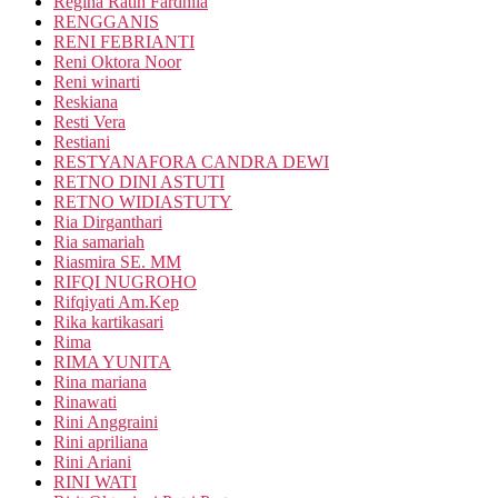
Regina Ratih Fardhila
RENGGANIS
RENI FEBRIANTI
Reni Oktora Noor
Reni winarti
Reskiana
Resti Vera
Restiani
RESTYANAFORA CANDRA DEWI
RETNO DINI ASTUTI
RETNO WIDIASTUTY
Ria Dirganthari
Ria samariah
Riasmira SE. MM
RIFQI NUGROHO
Rifqiyati Am.Kep
Rika kartikasari
Rima
RIMA YUNITA
Rina mariana
Rinawati
Rini Anggraini
Rini apriliana
Rini Ariani
RINI WATI