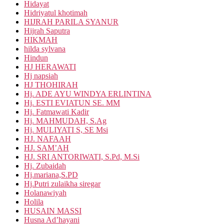
Hidayat
Hidriyatul khotimah
HIJRAH PARILA SYANUR
Hijrah Saputra
HIKMAH
hilda sylvana
Hindun
HJ HERAWATI
Hj napsiah
HJ THOHIRAH
Hj. ADE AYU WINDYA ERLINTINA
Hj. ESTI EVIATUN SE. MM
Hj. Fatmawati Kadir
Hj. MAHMUDAH, S.Ag
Hj. MULIYATI S, SE Msi
HJ. NAFAAH
HJ. SAM’AH
HJ. SRI ANTORIWATI, S.Pd, M.Si
Hj. Zubaidah
Hj.mariana,S.PD
Hj.Putri zulaikha siregar
Holanawiyah
Holila
HUSAIN MASSI
Husna Ad’hayani