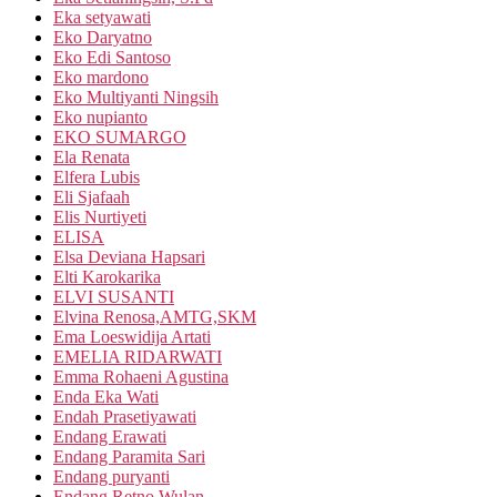
Eka setyawati
Eko Daryatno
Eko Edi Santoso
Eko mardono
Eko Multiyanti Ningsih
Eko nupianto
EKO SUMARGO
Ela Renata
Elfera Lubis
Eli Sjafaah
Elis Nurtiyeti
ELISA
Elsa Deviana Hapsari
Elti Karokarika
ELVI SUSANTI
Elvina Renosa,AMTG,SKM
Ema Loeswidija Artati
EMELIA RIDARWATI
Emma Rohaeni Agustina
Enda Eka Wati
Endah Prasetiyawati
Endang Erawati
Endang Paramita Sari
Endang puryanti
Endang Retno Wulan