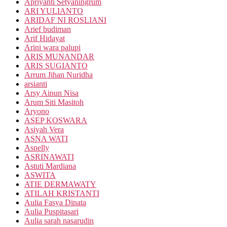
Apriyanti Setyaningrum
ARI YULIANTO
ARIDAF NI ROSLIANI
Arief budiman
Arif Hidayat
Arini wara palupi
ARIS MUNANDAR
ARIS SUGIANTO
Arrum Jihan Nuridha
arsianti
Arsy Ainun Nisa
Arum Siti Masitoh
Aryono
ASEP KOSWARA
Asiyah Vera
ASNA WATI
Asnelly
ASRINAWATI
Astuti Mardiana
ASWITA
ATIE DERMAWATY
ATILAH KRISTANTI
Aulia Fasya Dinata
Aulia Puspitasari
Aulia sarah nasarudin