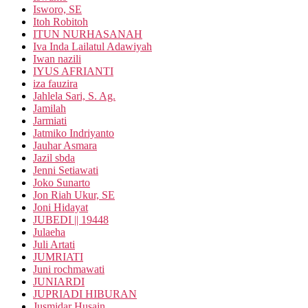
Isworo, SE
Itoh Robitoh
ITUN NURHASANAH
Iva Inda Lailatul Adawiyah
Iwan nazili
IYUS AFRIANTI
iza fauzira
Jahlela Sari, S. Ag.
Jamilah
Jarmiati
Jatmiko Indriyanto
Jauhar Asmara
Jazil sbda
Jenni Setiawati
Joko Sunarto
Jon Riah Ukur, SE
Joni Hidayat
JUBEDI || 19448
Julaeha
Juli Artati
JUMRIATI
Juni rochmawati
JUNIARDI
JUPRIADI HIBURAN
Jusmidar Husain