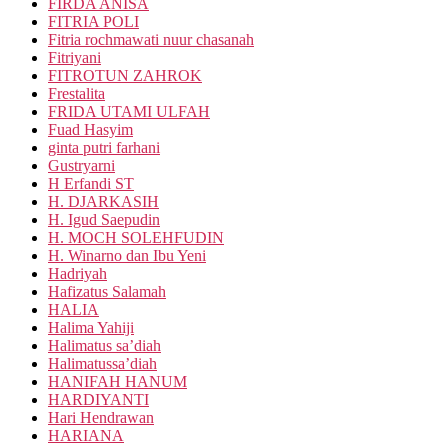
FIRDA ANISA
FITRIA POLI
Fitria rochmawati nuur chasanah
Fitriyani
FITROTUN ZAHROK
Frestalita
FRIDA UTAMI ULFAH
Fuad Hasyim
ginta putri farhani
Gustryarni
H Erfandi ST
H. DJARKASIH
H. Igud Saepudin
H. MOCH SOLEHFUDIN
H. Winarno dan Ibu Yeni
Hadriyah
Hafizatus Salamah
HALIA
Halima Yahiji
Halimatus sa’diah
Halimatussa’diah
HANIFAH HANUM
HARDIYANTI
Hari Hendrawan
HARIANA