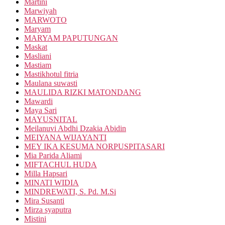
Martini
Marwiyah
MARWOTO
Maryam
MARYAM PAPUTUNGAN
Maskat
Masliani
Mastiam
Mastikhotul fitria
Maulana suwasti
MAULIDA RIZKI MATONDANG
Mawardi
Maya Sari
MAYUSNITAL
Meilanuvi Abdhi Dzakia Abidin
MEIYANA WIJAYANTI
MEY IKA KESUMA NORPUSPITASARI
Mia Parida Aliami
MIFTACHUL HUDA
Milla Hapsari
MINATI WIDIA
MINDREWATI, S. Pd. M.Si
Mira Susanti
Mirza syaputra
Mistini