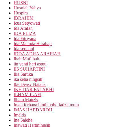
HUSNI
Husniah Yahya
Huspira
IBRAHIM
Icus Setyowati
Ida Arafah
IDA ELIZA
Ida Fitriyana
Ida Malinda Harahap
Ida septiani
IDDA ADHA ARAFIAH
Ihah Muflihah
iin yanti hari astuti
IIS SUHARTINI
Ika Sartika
ika setia ningsih
Ike Deasy Natalia
IKHTIAR FALAKHI
ILHAM ILAFI
Ilham Manzis
Iman ferhana binti mohd fadzil muin
IMAS HAEDAROH
Imelda
Ina Saleha
Inawati Hartiningsih