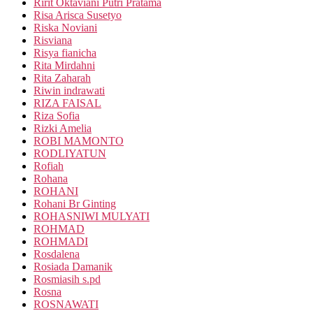
Ririt Oktaviani Putri Pratama
Risa Arisca Susetyo
Riska Noviani
Risviana
Risya fianicha
Rita Mirdahni
Rita Zaharah
Riwin indrawati
RIZA FAISAL
Riza Sofia
Rizki Amelia
ROBI MAMONTO
RODLIYATUN
Rofiah
Rohana
ROHANI
Rohani Br Ginting
ROHASNIWI MULYATI
ROHMAD
ROHMADI
Rosdalena
Rosiada Damanik
Rosmiasih s.pd
Rosna
ROSNAWATI