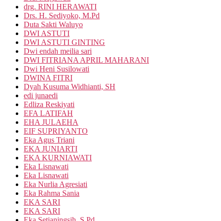
drg. RINI HERAWATI
Drs. H. Sediyoko, M.Pd
Duta Sakti Waluyo
DWI ASTUTI
DWI ASTUTI GINTING
Dwi endah meilia sari
DWI FITRIANA APRIL MAHARANI
Dwi Heni Susilowati
DWINA FITRI
Dyah Kusuma Widhianti, SH
edi junaedi
Edliza Reskiyati
EFA LATIFAH
EHA JULAEHA
EIF SUPRIYANTO
Eka Agus Triani
EKA JUNIARTI
EKA KURNIAWATI
Eka Lisnawati
Eka Lisnawati
Eka Nurlia Agresiati
Eka Rahma Sania
EKA SARI
EKA SARI
Eka Setianingsih, S.Pd