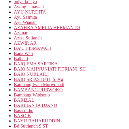
aulya kristya
Ayong lianawati
AYU NURDITA
Ayu Sasmita
Ayu Wianah
AZAHRA AMELIA HERMANTO
Azimar
Aziza Sulfanah
AZWIR AR
BA’UT ISMAWATI
Bada Wati
Baihaki
BAIQ EMA SARTIKA
BAIQ MAHYUNIATI FITRIANI, SH
BAIQ NURLAILI
BAIQ SRIASTUTI, S. Ag
Bambang Iwan Murwohadi
BAMBANG PURWOKO
Bambang Wibisono
BARIZAL
BARLIANTA DJANO
Basa rudin
BASO B
BAYU BAHARUDDIN
Bd Sutrianah S.ST