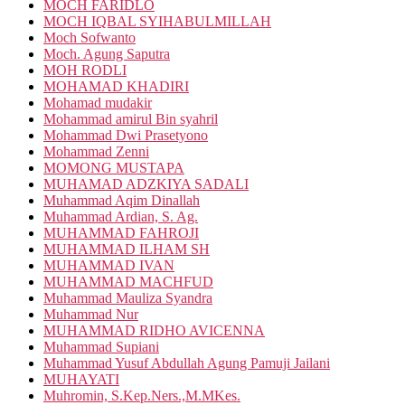
MOCH FARIDLO
MOCH IQBAL SYIHABULMILLAH
Moch Sofwanto
Moch. Agung Saputra
MOH RODLI
MOHAMAD KHADIRI
Mohamad mudakir
Mohammad amirul Bin syahril
Mohammad Dwi Prasetyono
Mohammad Zenni
MOMONG MUSTAPA
MUHAMAD ADZKIYA SADALI
Muhammad Aqim Dinallah
Muhammad Ardian, S. Ag.
MUHAMMAD FAHROJI
MUHAMMAD ILHAM SH
MUHAMMAD IVAN
MUHAMMAD MACHFUD
Muhammad Mauliza Syandra
Muhammad Nur
MUHAMMAD RIDHO AVICENNA
Muhammad Supiani
Muhammad Yusuf Abdullah Agung Pamuji Jailani
MUHAYATI
Muhromin, S.Kep.Ners.,M.MKes.