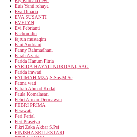
Ety Kumala dewi
Euis Yanti rohaya
Eva Dinaria
EVA SUSANTI
EVELYN
Evi Febrianti
Fachruddin
fajrun mustaqim
Fani Andriani
Fanny Rahmadhani
Farah Azaria
Farida Hanum Fitria
FARIDA HAYATI NURDANI, SAG
Farida irawati
FATIMAH MZA,S.Sos,M.Sc
Fatma wati
Fatrah Ahmad Kodai
Faula Komalasari
Febri Arman Dermawan
FEBRI PRIMA
Ferawati
Feri Ferial
Feri Prasetyo
Fikri Zaka Akbar S.Psi
FINISHA SRI LESTARI