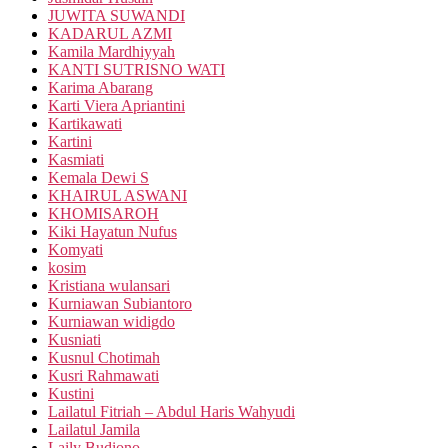
JUWITA SUWANDI
KADARUL AZMI
Kamila Mardhiyyah
KANTI SUTRISNO WATI
Karima Abarang
Karti Viera Apriantini
Kartikawati
Kartini
Kasmiati
Kemala Dewi S
KHAIRUL ASWANI
KHOMISAROH
Kiki Hayatun Nufus
Komyati
kosim
Kristiana wulansari
Kurniawan Subiantoro
Kurniawan widigdo
Kusniati
Kusnul Chotimah
Kusri Rahmawati
Kustini
Lailatul Fitriah – Abdul Haris Wahyudi
Lailatul Jamila
Laily Budiono