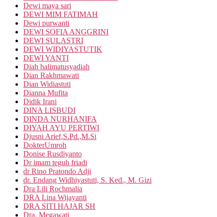
Dewi maya sari
DEWI MIM FATIMAH
Dewi purwanti
DEWI SOFIA ANGGRINI
DEWI SULASTRI
DEWI WIDIYASTUTIK
DEWI YANTI
Diah halimatusyadiah
Dian Rakhmawati
Dian Widiastuti
Dianna Mufita
Didik Irani
DINA LISBUDI
DINDA NURHANIFA
DIYAH AYU PERTIWI
Djusni Arief,S.Pd.,M.Si
DokterUmroh
Donise Rusdiyanto
Dr imam teguh friadi
dr Rino Pratondo Adji
dr. Endang Widhiyastuti, S. Ked., M. Gizi
Dra Lili Rochmalia
DRA Lina Wijayanti
DRA SITI HAJAR SH
Dra. Megawati