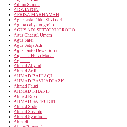
Admin Samira
ADWIATON
AFRIZA MARHAMAH
Agnestasia Dhini Silviasari
Agung cahya nugroho
AGUS ADI SETYONUGROHO
Agus Chaerul Umam
Agus Safei
Agus Setija Adi
Agus Tanto Dewa Suri i
Agusnita Helvi Munar
Agustina
Ahmad Ahyani
Ahmad Arifin
AHMAD BAIHAQI
AHMAD BAYUADI AZIS
Ahmad Fauzi
AHMAD KHANIF
Ahmad Rifai
AHMAD SAEPUDIN
Ahmad Sodiq
Ahmad Susanto
Ahmad Syarifudin
Ahmadi
Ai nur Romayah