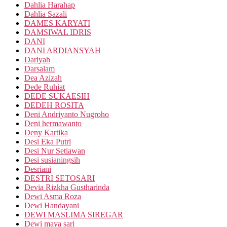
Dahlia Harahap
Dahlia Sazali
DAMES KARYATI
DAMSIWAL IDRIS
DANI
DANI ARDIANSYAH
Dariyah
Darsalam
Dea Azizah
Dede Ruhiat
DEDE SUKAESIH
DEDEH ROSITA
Deni Andriyanto Nugroho
Deni hermawanto
Deny Kartika
Desi Eka Putri
Desi Nur Setiawan
Desi susianingsih
Desriani
DESTRI SETOSARI
Devia Rizkha Gustharinda
Dewi Asma Roza
Dewi Handayani
DEWI MASLIMA SIREGAR
Dewi maya sari