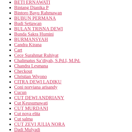
BETI ERNAWATI
Bintang Dianika P
Bintoro Bayu Rahmawan
BUBUN PERMANA
Budi Setiawan
BULAN TRISNA DEWI
Bunda Sakra Humini
BURMANSYAH
Candra Kirana
Cart
Cece Surahmat Ruhiyat
Chalimatus Sa’diyah, S.Pd.I, M.Pd.
Chandra Lesmana
Checkout
Christian Wiyono
CITRA DEWI LADIKU
Coni norviana arisandy
Cucun
CUT DEWI ANDRIANY
Cut Keusumawati
CUT MURDANI
Cut nova elita
Cut salma
CUT ZEVI JULIA NORA
Dadi Mulyadi