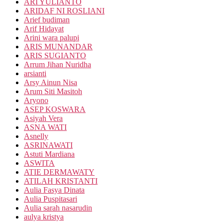
ARI YULIANTO
ARIDAF NI ROSLIANI
Arief budiman
Arif Hidayat
Arini wara palupi
ARIS MUNANDAR
ARIS SUGIANTO
Arrum Jihan Nuridha
arsianti
Arsy Ainun Nisa
Arum Siti Masitoh
Aryono
ASEP KOSWARA
Asiyah Vera
ASNA WATI
Asnelly
ASRINAWATI
Astuti Mardiana
ASWITA
ATIE DERMAWATY
ATILAH KRISTANTI
Aulia Fasya Dinata
Aulia Puspitasari
Aulia sarah nasarudin
aulya kristya