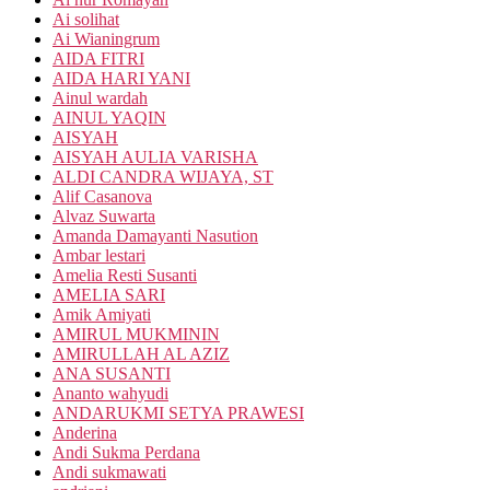
Ai solihat
Ai Wianingrum
AIDA FITRI
AIDA HARI YANI
Ainul wardah
AINUL YAQIN
AISYAH
AISYAH AULIA VARISHA
ALDI CANDRA WIJAYA, ST
Alif Casanova
Alvaz Suwarta
Amanda Damayanti Nasution
Ambar lestari
Amelia Resti Susanti
AMELIA SARI
Amik Amiyati
AMIRUL MUKMININ
AMIRULLAH AL AZIZ
ANA SUSANTI
Ananto wahyudi
ANDARUKMI SETYA PRAWESI
Anderina
Andi Sukma Perdana
Andi sukmawati