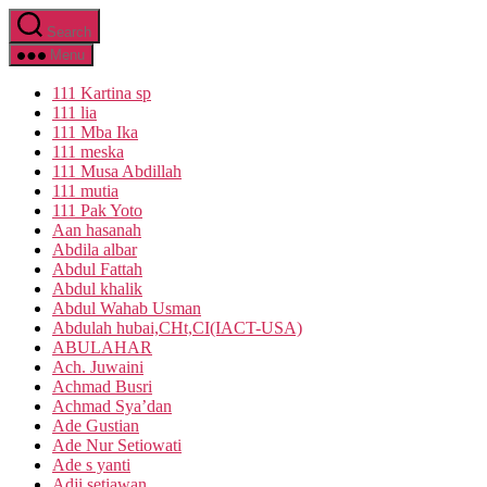
Skip
Search
to
the
Menu
content
111 Kartina sp
111 lia
111 Mba Ika
111 meska
111 Musa Abdillah
111 mutia
111 Pak Yoto
Aan hasanah
Abdila albar
Abdul Fattah
Abdul khalik
Abdul Wahab Usman
Abdulah hubai,CHt,CI(IACT-USA)
ABULAHAR
Ach. Juwaini
Achmad Busri
Achmad Sya’dan
Ade Gustian
Ade Nur Setiowati
Ade s yanti
Adji setiawan