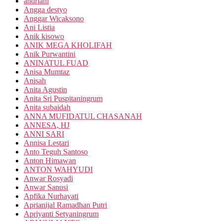
andriani
Angga destyo
Anggar Wicaksono
Ani Listia
Anik kisowo
ANIK MEGA KHOLIFAH
Anik Purwantini
ANINATUL FUAD
Anisa Mumtaz
Anisah
Anita Agustin
Anita Sri Puspitaningrum
Anita subaidah
ANNA MUFIDATUL CHASANAH
ANNESA, HJ
ANNI SARI
Annisa Lestari
Anto Teguh Santoso
Anton Himawan
ANTON WAHYUDI
Anwar Rosyadi
Anwar Sanusi
Apfika Nurhayati
Aprianijal Ramadhan Putri
Apriyanti Setyaningrum