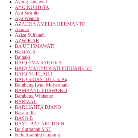
Ayong lianawati
AYU NURDITA
Ayu Sasmita
Ayu Wianah
AZAHRA AMELIA HERMANTO
Azimar
Aziza Sulfanah
AZWIR AR
BA’UT ISMAWATI
Bada Wati
Baihaki
BAIQ EMA SARTIKA
BAIQ MAHYUNIATI FITRIANI, SH
BAIQ NURLAILI
BAIQ SRIASTUTI, S. Ag
Bambang Iwan Murwohadi
BAMBANG PURWOKO
Bambang Wibisono
BARIZAL
BARLIANTA DJANO
Basa rudin
BASO B
BAYU BAHARUDDIN
Bd Sutrianah S.ST
berkah samira lampung