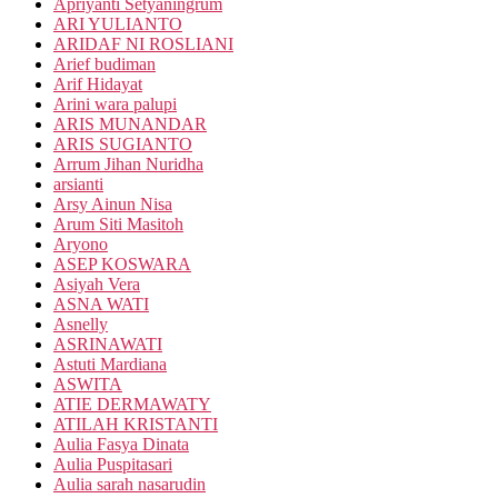
Apriyanti Setyaningrum
ARI YULIANTO
ARIDAF NI ROSLIANI
Arief budiman
Arif Hidayat
Arini wara palupi
ARIS MUNANDAR
ARIS SUGIANTO
Arrum Jihan Nuridha
arsianti
Arsy Ainun Nisa
Arum Siti Masitoh
Aryono
ASEP KOSWARA
Asiyah Vera
ASNA WATI
Asnelly
ASRINAWATI
Astuti Mardiana
ASWITA
ATIE DERMAWATY
ATILAH KRISTANTI
Aulia Fasya Dinata
Aulia Puspitasari
Aulia sarah nasarudin