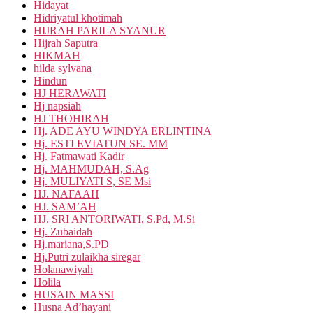
Hidayat
Hidriyatul khotimah
HIJRAH PARILA SYANUR
Hijrah Saputra
HIKMAH
hilda sylvana
Hindun
HJ HERAWATI
Hj napsiah
HJ THOHIRAH
Hj. ADE AYU WINDYA ERLINTINA
Hj. ESTI EVIATUN SE. MM
Hj. Fatmawati Kadir
Hj. MAHMUDAH, S.Ag
Hj. MULIYATI S, SE Msi
HJ. NAFAAH
HJ. SAM’AH
HJ. SRI ANTORIWATI, S.Pd, M.Si
Hj. Zubaidah
Hj.mariana,S.PD
Hj.Putri zulaikha siregar
Holanawiyah
Holila
HUSAIN MASSI
Husna Ad’hayani