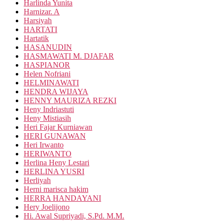
Harlinda Yunita
Harnizar. A
Harsiyah
HARTATI
Hartatik
HASANUDIN
HASMAWATI M. DJAFAR
HASPIANOR
Helen Nofriani
HELMINAWATI
HENDRA WIJAYA
HENNY MAURIZA REZKI
Heny Indriastuti
Heny Mistiasih
Heri Fajar Kurniawan
HERI GUNAWAN
Heri Irwanto
HERIWANTO
Herlina Heny Lestari
HERLINA YUSRI
Herliyah
Herni marisca hakim
HERRA HANDAYANI
Hery Joelijono
Hi. Awal Supriyadi, S.Pd. M.M.