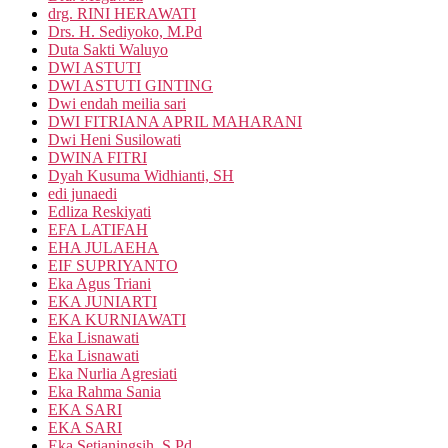
drg. RINI HERAWATI
Drs. H. Sediyoko, M.Pd
Duta Sakti Waluyo
DWI ASTUTI
DWI ASTUTI GINTING
Dwi endah meilia sari
DWI FITRIANA APRIL MAHARANI
Dwi Heni Susilowati
DWINA FITRI
Dyah Kusuma Widhianti, SH
edi junaedi
Edliza Reskiyati
EFA LATIFAH
EHA JULAEHA
EIF SUPRIYANTO
Eka Agus Triani
EKA JUNIARTI
EKA KURNIAWATI
Eka Lisnawati
Eka Lisnawati
Eka Nurlia Agresiati
Eka Rahma Sania
EKA SARI
EKA SARI
Eka Setianingsih, S.Pd