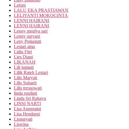
Lajuni
LALU EKA PRASTIAWAN
LELIYANTI MOKOGINTA
LENNI HAIRANI
LENNI HAIRANI
Lenny meulya sari
Lenny suryani
Leny Pujiastuti
Lestari atna
Lidia Fitri
Lies Diani
LIKANAH
Lili jumiati
Lilik Rateh Lestari
Lilis Maryati
Lilis Suhaeti
Lilis tresnowati
linda rusdiati
Linda Sri Rahayu
LINSI NARTI
Lisa Anggraini
Lisa Hendarni
Lisnuryati
Liswina