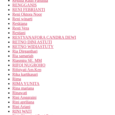
Regina Ratih Fardhila
RENGGANIS
RENI FEBRIANTI
Reni Oktora Noor
Reni winarti
Reskiana
Resti Vera
Restiani
RESTYANAFORA CANDRA DEWI
RETNO DINI ASTUTI
RETNO WIDIASTUTY
Ria Dirganthari
Ria samariah
Riasmira SE. MM
RIFQI NUGROHO
Rifqiyati Am.Kep
Rika kartikasari
Rima
RIMA YUNITA
Rina mariana
Rinawati
Rini Anggraini
Rini apriliana
Rini Ariani
RINI WATI