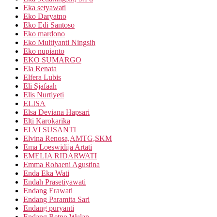
Eka setyawati
Eko Daryatno
Eko Edi Santoso
Eko mardono
Eko Multiyanti Ningsih
Eko nupianto
EKO SUMARGO
Ela Renata
Elfera Lubis
Eli Sjafaah
Elis Nurtiyeti
ELISA
Elsa Deviana Hapsari
Elti Karokarika
ELVI SUSANTI
Elvina Renosa,AMTG,SKM
Ema Loeswidija Artati
EMELIA RIDARWATI
Emma Rohaeni Agustina
Enda Eka Wati
Endah Prasetiyawati
Endang Erawati
Endang Paramita Sari
Endang puryanti
Endang Retno Wulan