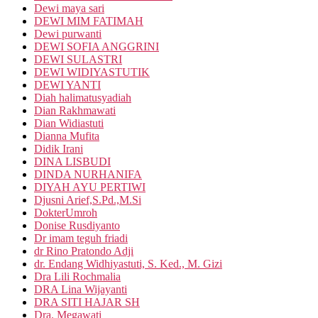
Dewi maya sari
DEWI MIM FATIMAH
Dewi purwanti
DEWI SOFIA ANGGRINI
DEWI SULASTRI
DEWI WIDIYASTUTIK
DEWI YANTI
Diah halimatusyadiah
Dian Rakhmawati
Dian Widiastuti
Dianna Mufita
Didik Irani
DINA LISBUDI
DINDA NURHANIFA
DIYAH AYU PERTIWI
Djusni Arief,S.Pd.,M.Si
DokterUmroh
Donise Rusdiyanto
Dr imam teguh friadi
dr Rino Pratondo Adji
dr. Endang Widhiyastuti, S. Ked., M. Gizi
Dra Lili Rochmalia
DRA Lina Wijayanti
DRA SITI HAJAR SH
Dra. Megawati