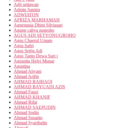
Adji setiawan
Admin Samira
ADWIATON
AFRIZA MARHAMAH
Agnestasia Dhini Silviasari
Agung cahya nugroho
AGUS ADI SETYONUGROHO
Agus Chaerul Umam
Agus Safei
Agus Setija Adi
Agus Tanto Dewa Suri i
Agusnita Helvi Munar
Agustina
Ahmad Ahyani
Ahmad Arifin
AHMAD BAIHAQI
AHMAD BAYUADI AZIS
Ahmad Fauzi
AHMAD KHANIF
Ahmad Rifai
AHMAD SAEPUDIN
Ahmad Sodiq
Ahmad Susanto
Ahmad Syarifudin
Ahmadi