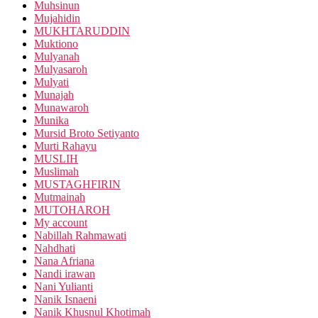
Muhsinun
Mujahidin
MUKHTARUDDIN
Muktiono
Mulyanah
Mulyasaroh
Mulyati
Munajah
Munawaroh
Munika
Mursid Broto Setiyanto
Murti Rahayu
MUSLIH
Muslimah
MUSTAGHFIRIN
Mutmainah
MUTOHAROH
My account
Nabillah Rahmawati
Nahdhati
Nana Afriana
Nandi irawan
Nani Yulianti
Nanik Isnaeni
Nanik Khusnul Khotimah