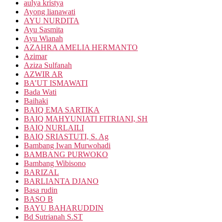
aulya kristya
Ayong lianawati
AYU NURDITA
Ayu Sasmita
Ayu Wianah
AZAHRA AMELIA HERMANTO
Azimar
Aziza Sulfanah
AZWIR AR
BA’UT ISMAWATI
Bada Wati
Baihaki
BAIQ EMA SARTIKA
BAIQ MAHYUNIATI FITRIANI, SH
BAIQ NURLAILI
BAIQ SRIASTUTI, S. Ag
Bambang Iwan Murwohadi
BAMBANG PURWOKO
Bambang Wibisono
BARIZAL
BARLIANTA DJANO
Basa rudin
BASO B
BAYU BAHARUDDIN
Bd Sutrianah S.ST