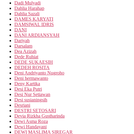
Dadi Mulyadi
Dahlia Harahap
Dahlia Sazali
DAMES KARYATI
DAMSIWAL IDRIS
DANI
DANI ARDIANSYAH
Dariyah
Darsalam
Dea Azizah
Dede Ruhiat
DEDE SUKAESIH
DEDEH ROSITA
Deni Andriyanto Nugroho
Deni hermawanto
Deny Kartika
Desi Eka Putri
Desi Nur Setiawan
Desi susianingsih
Desriani
DESTRI SETOSARI
Devia Rizkha Gustharinda
Dewi Asma Roza
Dewi Handayani
DEWI MASLIMA SIREGAR