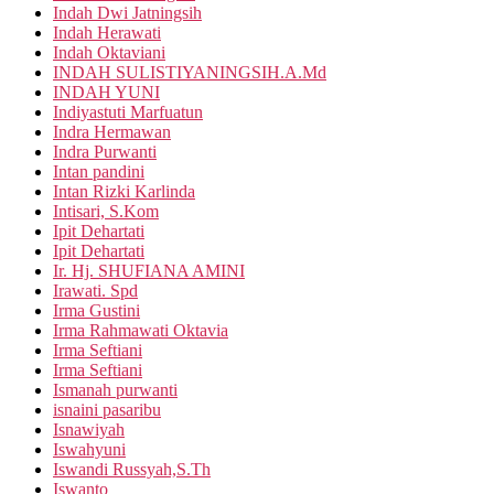
Indah Dwi Jatningsih
Indah Herawati
Indah Oktaviani
INDAH SULISTIYANINGSIH.A.Md
INDAH YUNI
Indiyastuti Marfuatun
Indra Hermawan
Indra Purwanti
Intan pandini
Intan Rizki Karlinda
Intisari, S.Kom
Ipit Dehartati
Ipit Dehartati
Ir. Hj. SHUFIANA AMINI
Irawati. Spd
Irma Gustini
Irma Rahmawati Oktavia
Irma Seftiani
Irma Seftiani
Ismanah purwanti
isnaini pasaribu
Isnawiyah
Iswahyuni
Iswandi Russyah,S.Th
Iswanto