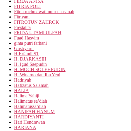
FIRDA ANISA
FITRIA POLI
Fitria rochmawati nuur chasanah
Fitriyani
FITROTUN ZAHROK
Frestalita
FRIDA UTAMI ULFAH
Fuad Hasyim
ginta putri farhani
Gustryarni
H Erfandi ST
H. DJARKASIH
H. Igud Saepudin
H. MOCH SOLEHFUDIN
H. Winarno dan Ibu Yeni
Hadriyah
Hafizatus Salamah
HALIA
Halima Yahiji
Halimatus sa’diah
Halimatussa’diah
HANIFAH HANUM
HARDIYANTI
Hari Hendrawan
HARIANA