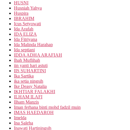
HUSNI
Husniah Yahya
Huspira
IBRAHIM
Icus Setyowati
Ida Arafah
IDA ELIZA
Ida Fitriyana
Ida Malinda Harahap
Ida septiani
IDDA ADHA ARAFIAH
Ihah Muflihah
iin yanti hari astuti
IIS SUHARTINI
Ika Sartika
ika setia ningsih
Ike Deasy Natalia
IKHTIAR FALAKHI
ILHAM ILAFI
Ilham Manzis
Iman ferhana binti mohd fadzil muin
IMAS HAEDAROH
Imelda
Ina Saleha
Inawati Hartiningsih