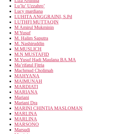
Liza Ardhina
Lu’lu’ Uzzahro’
Lucy mardiana
LUHITA ANGGRAINI, S.Pd
LUTHFI MUTTAQIN
M Amirul Mukminin
M Yusuf
M. Halim Saputra
M. Nashiruddin
M.MUSLICH
M.N MUSTAFID
M.Yusuf Hadi Maulana BA.MA
Ma’rifatul Fitria
Machmud Cholimah
MAHYANA
MAIMUNAH
MARDIATI
MARIANA
Mariani
Mariani Dra
MARINI CHINTIA MASLOMAN
MARLINA
MARLINA
MARSONO
Marsudi