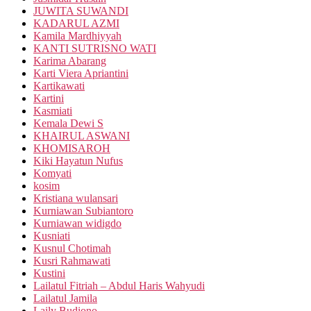
JUWITA SUWANDI
KADARUL AZMI
Kamila Mardhiyyah
KANTI SUTRISNO WATI
Karima Abarang
Karti Viera Apriantini
Kartikawati
Kartini
Kasmiati
Kemala Dewi S
KHAIRUL ASWANI
KHOMISAROH
Kiki Hayatun Nufus
Komyati
kosim
Kristiana wulansari
Kurniawan Subiantoro
Kurniawan widigdo
Kusniati
Kusnul Chotimah
Kusri Rahmawati
Kustini
Lailatul Fitriah – Abdul Haris Wahyudi
Lailatul Jamila
Laily Budiono