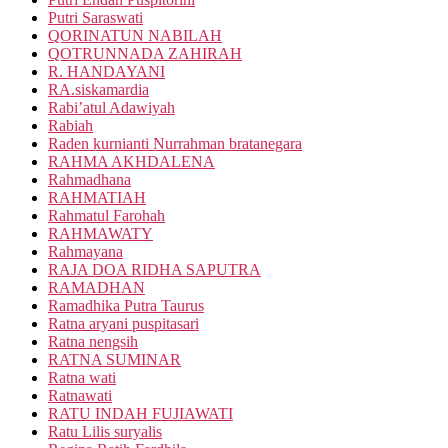
Putri Saraswati
QORINATUN NABILAH
QOTRUNNADA ZAHIRAH
R. HANDAYANI
RA.siskamardia
Rabi’atul Adawiyah
Rabiah
Raden kurnianti Nurrahman bratanegara
RAHMA AKHDALENA
Rahmadhana
RAHMATIAH
Rahmatul Farohah
RAHMAWATY
Rahmayana
RAJA DOA RIDHA SAPUTRA
RAMADHAN
Ramadhika Putra Taurus
Ratna aryani puspitasari
Ratna nengsih
RATNA SUMINAR
Ratna wati
Ratnawati
RATU INDAH FUJIAWATI
Ratu Lilis suryalis