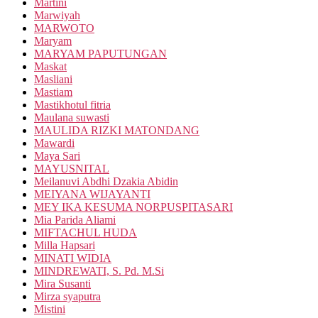
Martini
Marwiyah
MARWOTO
Maryam
MARYAM PAPUTUNGAN
Maskat
Masliani
Mastiam
Mastikhotul fitria
Maulana suwasti
MAULIDA RIZKI MATONDANG
Mawardi
Maya Sari
MAYUSNITAL
Meilanuvi Abdhi Dzakia Abidin
MEIYANA WIJAYANTI
MEY IKA KESUMA NORPUSPITASARI
Mia Parida Aliami
MIFTACHUL HUDA
Milla Hapsari
MINATI WIDIA
MINDREWATI, S. Pd. M.Si
Mira Susanti
Mirza syaputra
Mistini