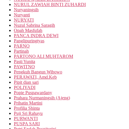
NURUL ZAWIAH BINTI ZUHARDI
Nuryaningsih
Nuryanti
NURYATI
Nuzul Sabrina Saragih
Opah Masfufah
PANCA INDRA DEWI
Panglipuringtyas
PARNO
Partinah
PARTONO ALI MUHTAROM
Pasti Yunita
PAWITNO
Pengkuh Bangun Wibowo
PERAWATI, Amd.Keb
Pipit dian sari
POLIYADI
Popie Puspawardany
Prahara Nurmaningsih (Ajeng)
Prihatin Martini
Profilia Shinta
Puji Sri Rahayu
PURWANTI
PUSPA SARI
Putri Endah Puspitorini