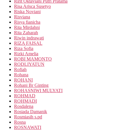
Ririt Oktaviani Putri Pratama
Risa Arisca Susetyo
Riska Noviani
Risviana
Risya fianicha
Rita Mirdahni
Rita Zaharah
Riwin indrawati
RIZA FAISAL
Riza Sofia
Rizki Amelia
ROBI MAMONTO
RODLIYATUN
Rofiah
Rohana
ROHANI
Rohani Br Ginting
ROHASNIWI MULYATI
ROHMAD
ROHMADI
Rosdalena
Rosiada Damanik
Rosmiasih s.pd
Rosna
ROSNAWATI