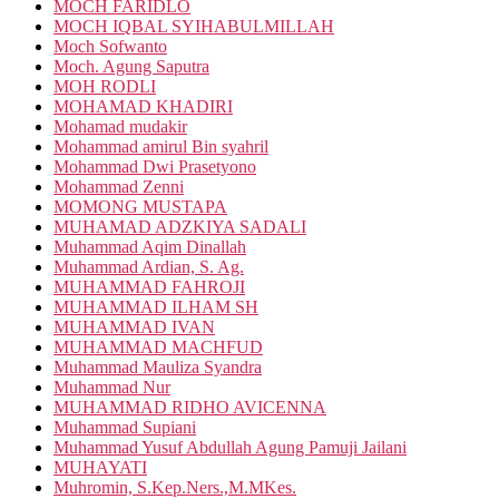
MOCH FARIDLO
MOCH IQBAL SYIHABULMILLAH
Moch Sofwanto
Moch. Agung Saputra
MOH RODLI
MOHAMAD KHADIRI
Mohamad mudakir
Mohammad amirul Bin syahril
Mohammad Dwi Prasetyono
Mohammad Zenni
MOMONG MUSTAPA
MUHAMAD ADZKIYA SADALI
Muhammad Aqim Dinallah
Muhammad Ardian, S. Ag.
MUHAMMAD FAHROJI
MUHAMMAD ILHAM SH
MUHAMMAD IVAN
MUHAMMAD MACHFUD
Muhammad Mauliza Syandra
Muhammad Nur
MUHAMMAD RIDHO AVICENNA
Muhammad Supiani
Muhammad Yusuf Abdullah Agung Pamuji Jailani
MUHAYATI
Muhromin, S.Kep.Ners.,M.MKes.