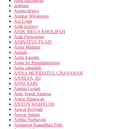
Andi sukmawati
andriani
Angga destyo
Anggar Wicaksono
Ani Listia
Anik kisowo
ANIK MEGA KHOLIFAH
Anik Purwantini
ANINATUL FUAD
Anisa Mumtaz
Anisah
Anita Agustin
Anita Sri Puspitaningrum
Anita subaidah
ANNA MUFIDATUL CHASANAH
ANNESA, HJ
ANNI SARI
Annisa Lestari
Anto Teguh Santoso
Anton Himawan
ANTON WAHYUDI
Anwar Rosyadi
Anwar Sanusi
Apfika Nurhayati
Aprianijal Ramadhan Putri