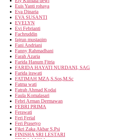
Ety Kumala dewi
Euis Yanti rohaya
Eva Dinaria
EVA SUSANTI
EVELYN
Evi Febrianti
Fachruddin
fajrun mustaqim
Fani Andriani
Fanny Rahmadhani
Farah Azaria
Farida Hanum Fitria
FARIDA HAYATI NURDANI, SAG
Farida irawati
FATIMAH MZA,S.Sos,M.Sc
Fatma wati
Fatrah Ahmad Kodai
Faula Komalasari
Febri Arman Dermawan
FEBRI PRIMA
Ferawati
Feri Ferial
Feri Prasetyo
Fikri Zaka Akbar S.Psi
FINISHA SRI LESTARI