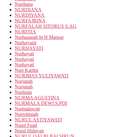
Nurdiana
NURDIANA
NURDIYANA
NURFAJRINA
NURFALAH SITORUS S.AG
NURFITA
Nurhasanah bt H Mansur
Nurhayanti
NURHAYATI
Nurhayati
Nurhayati
Nurhayati
Nuri Kartini
NURIMAS YULIYAWATI
Nurjanah
Nurjanah
Nurlinda
NURMA AGUSTINA
NURMALA DEWI S.PDI
Nurmalawati
Nurrohimah
NURUL ASTIYAWATI
Nurul Fuad
Nurul Hidayati
NURUL QALBI BACHRUN