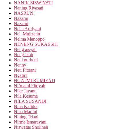
NANIK SISWIYATI
Naning Riyasati
NASRUN
Nazarni
Nazarni
Neha Artriyani
Neli Mujizatin
Nelma Manoppo
NENENG SUKAESIH
Neng aisyah
Neng Ikah
Neni nurheni
Nenny
Neti Fitriani
Ngatmi
NGATMI RUMIYATI
Ni’matul Fitriyah
Nike Jayanti
Nila Kesuma
NILA SUSANDI
Nina Kartika
Nina Martini
Nining Triani
Nirma Ismarayani
Niswatus Sholihah