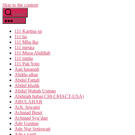
Skip to the content
Search
Menu
111 Kartina sp
111 lia
111 Mba Ika
111 meska
111 Musa Abdillah
111 mutia
111 Pak Yoto
Aan hasanah
Abdila albar
Abdul Fattah
Abdul khalik
Abdul Wahab Usman
Abdulah hubai,CHt,CI(IACT-USA)
ABULAHAR
Ach. Juwaini
Achmad Busri
Achmad Sya’dan
Ade Gustian
Ade Nur Setiowati
Ade s yanti