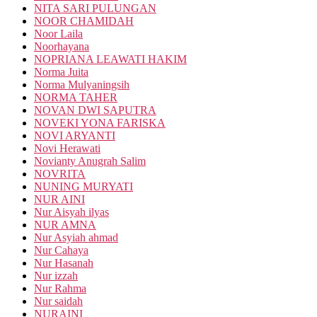
NITA SARI PULUNGAN
NOOR CHAMIDAH
Noor Laila
Noorhayana
NOPRIANA LEAWATI HAKIM
Norma Juita
Norma Mulyaningsih
NORMA TAHER
NOVAN DWI SAPUTRA
NOVEKI YONA FARISKA
NOVI ARYANTI
Novi Herawati
Novianty Anugrah Salim
NOVRITA
NUNING MURYATI
NUR AINI
Nur Aisyah ilyas
NUR AMNA
Nur Asyiah ahmad
Nur Cahaya
Nur Hasanah
Nur izzah
Nur Rahma
Nur saidah
NURAINI