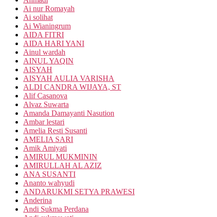
Ai nur Romayah
Ai solihat
Ai Wianingrum
AIDA FITRI
AIDA HARI YANI
Ainul wardah
AINUL YAQIN
AISYAH
AISYAH AULIA VARISHA
ALDI CANDRA WIJAYA, ST
Alif Casanova
Alvaz Suwarta
Amanda Damayanti Nasution
Ambar lestari
Amelia Resti Susanti
AMELIA SARI
Amik Amiyati
AMIRUL MUKMININ
AMIRULLAH AL AZIZ
ANA SUSANTI
Ananto wahyudi
ANDARUKMI SETYA PRAWESI
Anderina
Andi Sukma Perdana