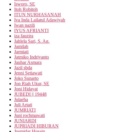
Isworo, SE
Itoh Robitoh
ITUN NURHASANAH
Iva Inda Lailatul Adawiyah
Iwan nazili
IYUS AFRIANTI
iza fauzira
Jahlela Sari, S. Ag.
Jamilah
Jarmiati
Jatmiko Indriyanto
Jauhar Asmara
Jazil sbda
Jenni Setiawati
Joko Sunarto
Jon Riah Ukur, SE
Joni Hidayat
JUBEDI || 19448
Julaeha
Juli Artati
JUMRIATI
Juni rochmawati
JUNIARDI
JUPRIADI HIBURAN
Jusmidar Husain