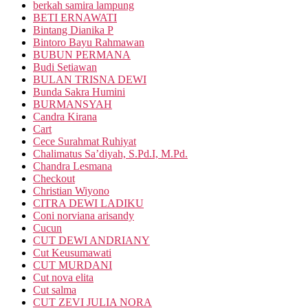
berkah samira lampung
BETI ERNAWATI
Bintang Dianika P
Bintoro Bayu Rahmawan
BUBUN PERMANA
Budi Setiawan
BULAN TRISNA DEWI
Bunda Sakra Humini
BURMANSYAH
Candra Kirana
Cart
Cece Surahmat Ruhiyat
Chalimatus Sa’diyah, S.Pd.I, M.Pd.
Chandra Lesmana
Checkout
Christian Wiyono
CITRA DEWI LADIKU
Coni norviana arisandy
Cucun
CUT DEWI ANDRIANY
Cut Keusumawati
CUT MURDANI
Cut nova elita
Cut salma
CUT ZEVI JULIA NORA