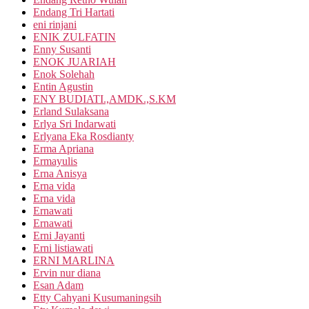
Endang Tri Hartati
eni rinjani
ENIK ZULFATIN
Enny Susanti
ENOK JUARIAH
Enok Solehah
Entin Agustin
ENY BUDIATI.,AMDK.,S.KM
Erland Sulaksana
Erlya Sri Indarwati
Erlyana Eka Rosdianty
Erma Apriana
Ermayulis
Erna Anisya
Erna vida
Erna vida
Ernawati
Ernawati
Erni Jayanti
Erni listiawati
ERNI MARLINA
Ervin nur diana
Esan Adam
Etty Cahyani Kusumaningsih