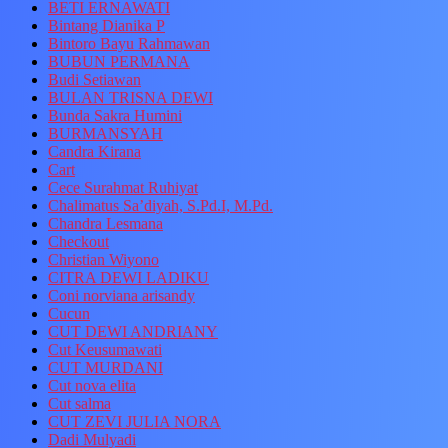
BETI ERNAWATI
Bintang Dianika P
Bintoro Bayu Rahmawan
BUBUN PERMANA
Budi Setiawan
BULAN TRISNA DEWI
Bunda Sakra Humini
BURMANSYAH
Candra Kirana
Cart
Cece Surahmat Ruhiyat
Chalimatus Sa’diyah, S.Pd.I, M.Pd.
Chandra Lesmana
Checkout
Christian Wiyono
CITRA DEWI LADIKU
Coni norviana arisandy
Cucun
CUT DEWI ANDRIANY
Cut Keusumawati
CUT MURDANI
Cut nova elita
Cut salma
CUT ZEVI JULIA NORA
Dadi Mulyadi