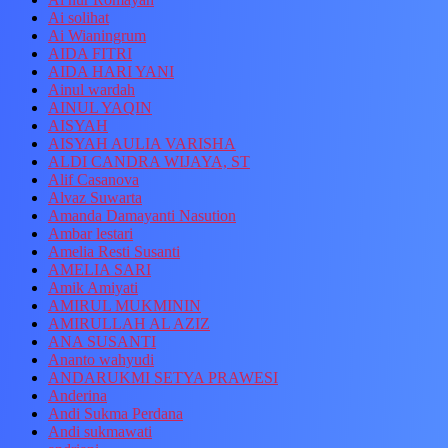
Ai solihat
Ai Wianingrum
AIDA FITRI
AIDA HARI YANI
Ainul wardah
AINUL YAQIN
AISYAH
AISYAH AULIA VARISHA
ALDI CANDRA WIJAYA, ST
Alif Casanova
Alvaz Suwarta
Amanda Damayanti Nasution
Ambar lestari
Amelia Resti Susanti
AMELIA SARI
Amik Amiyati
AMIRUL MUKMININ
AMIRULLAH AL AZIZ
ANA SUSANTI
Ananto wahyudi
ANDARUKMI SETYA PRAWESI
Anderina
Andi Sukma Perdana
Andi sukmawati