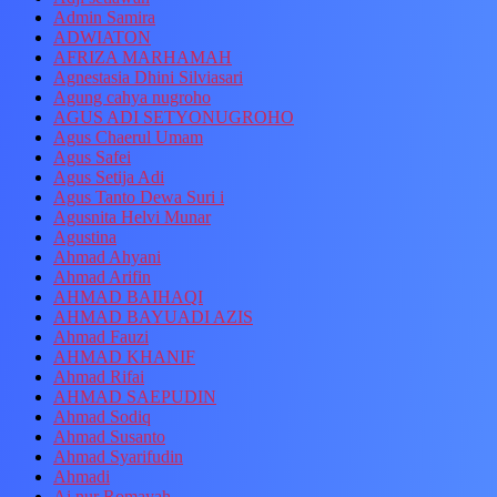
Admin Samira
ADWIATON
AFRIZA MARHAMAH
Agnestasia Dhini Silviasari
Agung cahya nugroho
AGUS ADI SETYONUGROHO
Agus Chaerul Umam
Agus Safei
Agus Setija Adi
Agus Tanto Dewa Suri i
Agusnita Helvi Munar
Agustina
Ahmad Ahyani
Ahmad Arifin
AHMAD BAIHAQI
AHMAD BAYUADI AZIS
Ahmad Fauzi
AHMAD KHANIF
Ahmad Rifai
AHMAD SAEPUDIN
Ahmad Sodiq
Ahmad Susanto
Ahmad Syarifudin
Ahmadi
Ai nur Romayah