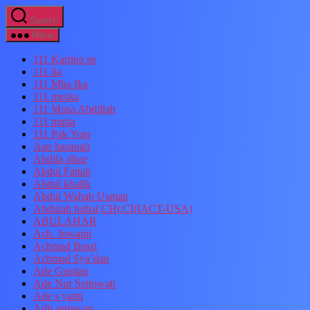
Skip
Search
to
the
Menu
content
111 Kartina sp
111 lia
111 Mba Ika
111 meska
111 Musa Abdillah
111 mutia
111 Pak Yoto
Aan hasanah
Abdila albar
Abdul Fattah
Abdul khalik
Abdul Wahab Usman
Abdulah hubai,CHt,CI(IACT-USA)
ABULAHAR
Ach. Juwaini
Achmad Busri
Achmad Sya’dan
Ade Gustian
Ade Nur Setiowati
Ade s yanti
Adji setiawan