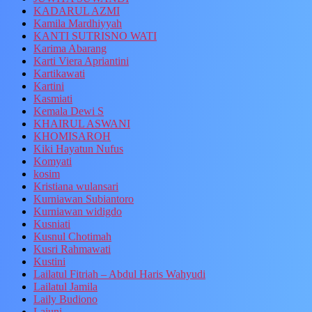
KADARUL AZMI
Kamila Mardhiyyah
KANTI SUTRISNO WATI
Karima Abarang
Karti Viera Apriantini
Kartikawati
Kartini
Kasmiati
Kemala Dewi S
KHAIRUL ASWANI
KHOMISAROH
Kiki Hayatun Nufus
Komyati
kosim
Kristiana wulansari
Kurniawan Subiantoro
Kurniawan widigdo
Kusniati
Kusnul Chotimah
Kusri Rahmawati
Kustini
Lailatul Fitriah – Abdul Haris Wahyudi
Lailatul Jamila
Laily Budiono
Lajuni