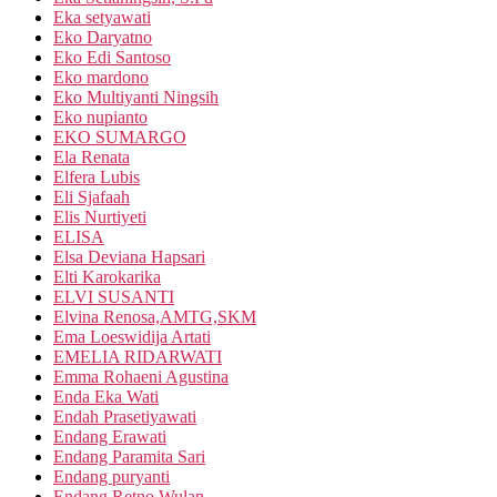
Eka setyawati
Eko Daryatno
Eko Edi Santoso
Eko mardono
Eko Multiyanti Ningsih
Eko nupianto
EKO SUMARGO
Ela Renata
Elfera Lubis
Eli Sjafaah
Elis Nurtiyeti
ELISA
Elsa Deviana Hapsari
Elti Karokarika
ELVI SUSANTI
Elvina Renosa,AMTG,SKM
Ema Loeswidija Artati
EMELIA RIDARWATI
Emma Rohaeni Agustina
Enda Eka Wati
Endah Prasetiyawati
Endang Erawati
Endang Paramita Sari
Endang puryanti
Endang Retno Wulan