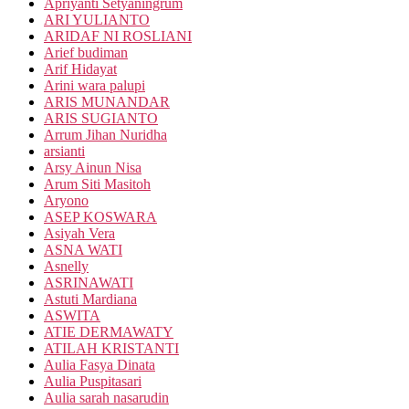
Apriyanti Setyaningrum
ARI YULIANTO
ARIDAF NI ROSLIANI
Arief budiman
Arif Hidayat
Arini wara palupi
ARIS MUNANDAR
ARIS SUGIANTO
Arrum Jihan Nuridha
arsianti
Arsy Ainun Nisa
Arum Siti Masitoh
Aryono
ASEP KOSWARA
Asiyah Vera
ASNA WATI
Asnelly
ASRINAWATI
Astuti Mardiana
ASWITA
ATIE DERMAWATY
ATILAH KRISTANTI
Aulia Fasya Dinata
Aulia Puspitasari
Aulia sarah nasarudin