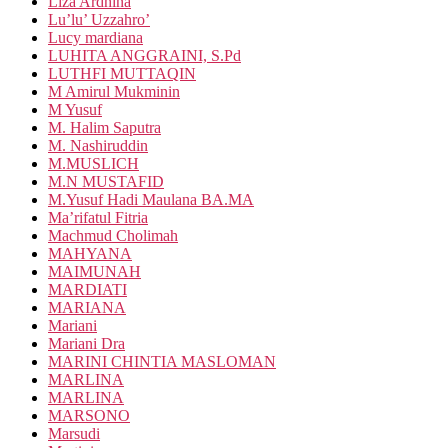
Liza Ardhina
Lu’lu’ Uzzahro’
Lucy mardiana
LUHITA ANGGRAINI, S.Pd
LUTHFI MUTTAQIN
M Amirul Mukminin
M Yusuf
M. Halim Saputra
M. Nashiruddin
M.MUSLICH
M.N MUSTAFID
M.Yusuf Hadi Maulana BA.MA
Ma’rifatul Fitria
Machmud Cholimah
MAHYANA
MAIMUNAH
MARDIATI
MARIANA
Mariani
Mariani Dra
MARINI CHINTIA MASLOMAN
MARLINA
MARLINA
MARSONO
Marsudi