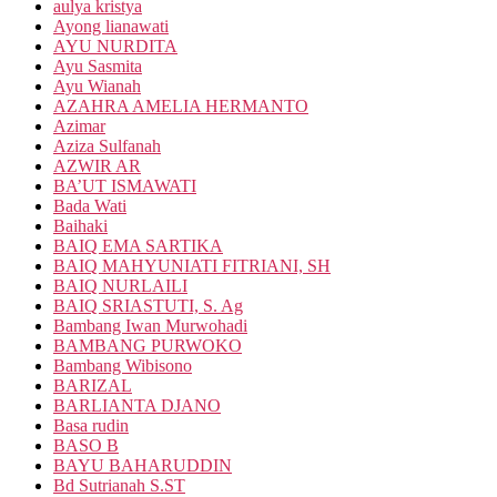
aulya kristya
Ayong lianawati
AYU NURDITA
Ayu Sasmita
Ayu Wianah
AZAHRA AMELIA HERMANTO
Azimar
Aziza Sulfanah
AZWIR AR
BA’UT ISMAWATI
Bada Wati
Baihaki
BAIQ EMA SARTIKA
BAIQ MAHYUNIATI FITRIANI, SH
BAIQ NURLAILI
BAIQ SRIASTUTI, S. Ag
Bambang Iwan Murwohadi
BAMBANG PURWOKO
Bambang Wibisono
BARIZAL
BARLIANTA DJANO
Basa rudin
BASO B
BAYU BAHARUDDIN
Bd Sutrianah S.ST