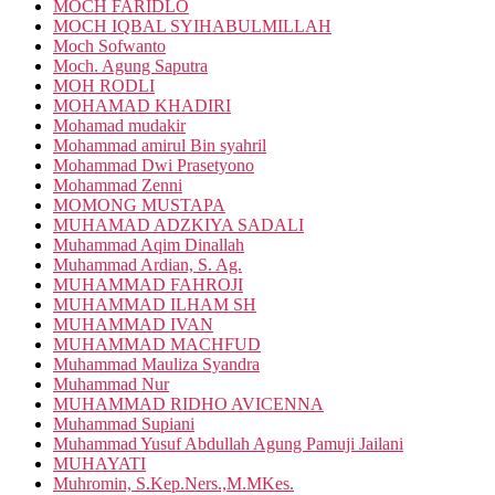
MOCH FARIDLO
MOCH IQBAL SYIHABULMILLAH
Moch Sofwanto
Moch. Agung Saputra
MOH RODLI
MOHAMAD KHADIRI
Mohamad mudakir
Mohammad amirul Bin syahril
Mohammad Dwi Prasetyono
Mohammad Zenni
MOMONG MUSTAPA
MUHAMAD ADZKIYA SADALI
Muhammad Aqim Dinallah
Muhammad Ardian, S. Ag.
MUHAMMAD FAHROJI
MUHAMMAD ILHAM SH
MUHAMMAD IVAN
MUHAMMAD MACHFUD
Muhammad Mauliza Syandra
Muhammad Nur
MUHAMMAD RIDHO AVICENNA
Muhammad Supiani
Muhammad Yusuf Abdullah Agung Pamuji Jailani
MUHAYATI
Muhromin, S.Kep.Ners.,M.MKes.