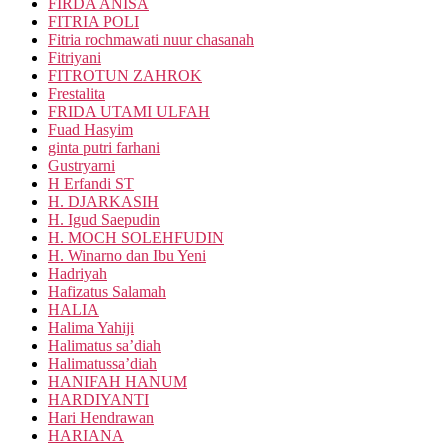
FIRDA ANISA
FITRIA POLI
Fitria rochmawati nuur chasanah
Fitriyani
FITROTUN ZAHROK
Frestalita
FRIDA UTAMI ULFAH
Fuad Hasyim
ginta putri farhani
Gustryarni
H Erfandi ST
H. DJARKASIH
H. Igud Saepudin
H. MOCH SOLEHFUDIN
H. Winarno dan Ibu Yeni
Hadriyah
Hafizatus Salamah
HALIA
Halima Yahiji
Halimatus sa’diah
Halimatussa’diah
HANIFAH HANUM
HARDIYANTI
Hari Hendrawan
HARIANA