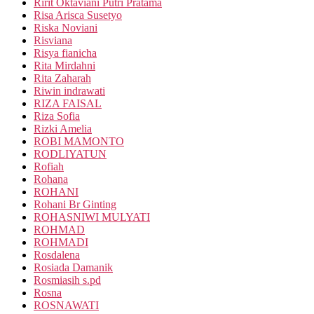
Ririt Oktaviani Putri Pratama
Risa Arisca Susetyo
Riska Noviani
Risviana
Risya fianicha
Rita Mirdahni
Rita Zaharah
Riwin indrawati
RIZA FAISAL
Riza Sofia
Rizki Amelia
ROBI MAMONTO
RODLIYATUN
Rofiah
Rohana
ROHANI
Rohani Br Ginting
ROHASNIWI MULYATI
ROHMAD
ROHMADI
Rosdalena
Rosiada Damanik
Rosmiasih s.pd
Rosna
ROSNAWATI