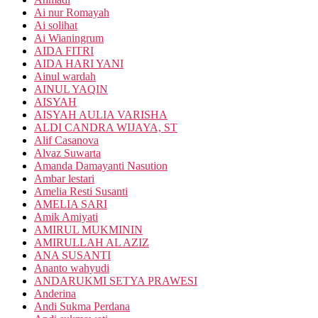
Ai nur Romayah
Ai solihat
Ai Wianingrum
AIDA FITRI
AIDA HARI YANI
Ainul wardah
AINUL YAQIN
AISYAH
AISYAH AULIA VARISHA
ALDI CANDRA WIJAYA, ST
Alif Casanova
Alvaz Suwarta
Amanda Damayanti Nasution
Ambar lestari
Amelia Resti Susanti
AMELIA SARI
Amik Amiyati
AMIRUL MUKMININ
AMIRULLAH AL AZIZ
ANA SUSANTI
Ananto wahyudi
ANDARUKMI SETYA PRAWESI
Anderina
Andi Sukma Perdana