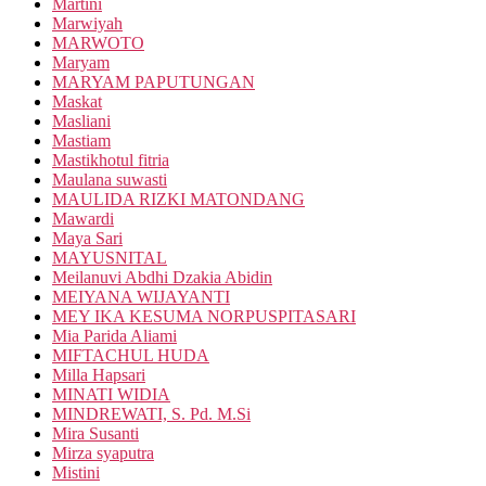
Martini
Marwiyah
MARWOTO
Maryam
MARYAM PAPUTUNGAN
Maskat
Masliani
Mastiam
Mastikhotul fitria
Maulana suwasti
MAULIDA RIZKI MATONDANG
Mawardi
Maya Sari
MAYUSNITAL
Meilanuvi Abdhi Dzakia Abidin
MEIYANA WIJAYANTI
MEY IKA KESUMA NORPUSPITASARI
Mia Parida Aliami
MIFTACHUL HUDA
Milla Hapsari
MINATI WIDIA
MINDREWATI, S. Pd. M.Si
Mira Susanti
Mirza syaputra
Mistini