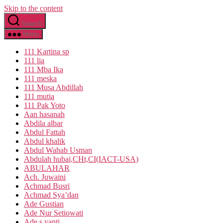
Skip to the content
Search
Menu
111 Kartina sp
111 lia
111 Mba Ika
111 meska
111 Musa Abdillah
111 mutia
111 Pak Yoto
Aan hasanah
Abdila albar
Abdul Fattah
Abdul khalik
Abdul Wahab Usman
Abdulah hubai,CHt,CI(IACT-USA)
ABULAHAR
Ach. Juwaini
Achmad Busri
Achmad Sya’dan
Ade Gustian
Ade Nur Setiowati
Ade s yanti