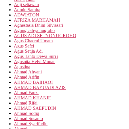
Adji setiawan
Admin Samira
ADWIATON
AFRIZA MARHAMAH
Agnestasia Dhini Silviasari
Agung cahya nugroho
AGUS ADI SETYONUGROHO
Agus Chaerul Umam
Agus Safei
Agus Setija Adi
Agus Tanto Dewa Suri i
Agusnita Helvi Munar
Agustina
Ahmad Ahyani
Ahmad Arifin
AHMAD BAIHAQI
AHMAD BAYUADI AZIS
Ahmad Fauzi
AHMAD KHANIF
Ahmad Rifai
AHMAD SAEPUDIN
Ahmad Sodiq
Ahmad Susanto
Ahmad Syarifudin
Ahmadi