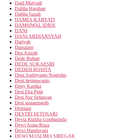
Dadi Mulyadi
Dahlia Harahap
Dahlia Sazali
DAMES KARYATI
DAMSIWAL IDRIS
DANI
DANI ARDIANSYAH
Dariyah
Darsalam
Dea Azizah
Dede Ruhiat
DEDE SUKAESIH
DEDEH ROSITA
Deni Andriyanto Nugroho
Deni hermawanto
Deny Kartika
Desi Eka Putri
Desi Nur Setiawan
Desi susianingsih
Desriani
DESTRI SETOSARI
Devia Rizkha Gustharinda
Dewi Asma Roza
Dewi Handayani
DEWI MASLIMA SIREGAR