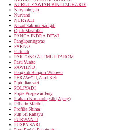
NURUL ZAWIAH BINTI ZUHARDI
Nuryaningsih
Nuryanti
NURYATI
Nuzul Sabrina Saragih
Opah Masfufah
PANCA INDRA DEWI
Panglipuringtyas
PARNO
Partinah
PARTONO ALI MUHTAROM
Pasti Yunita
PAWITNO
Pengkuh Bangun Wibowo
PERAWATI, Amd.Keb
Pipit dian sari
POLIYADI
Popie Puspawardany
Prahara Nurmaningsih (Ajeng)
Prihatin Martini
Profilia Shinta
Puji Sri Rahayu
PURWANTI
PUSPA SARI
Putri Endah Puspitorini