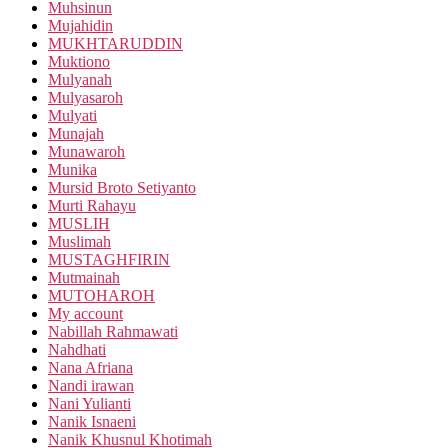
Muhsinun
Mujahidin
MUKHTARUDDIN
Muktiono
Mulyanah
Mulyasaroh
Mulyati
Munajah
Munawaroh
Munika
Mursid Broto Setiyanto
Murti Rahayu
MUSLIH
Muslimah
MUSTAGHFIRIN
Mutmainah
MUTOHAROH
My account
Nabillah Rahmawati
Nahdhati
Nana Afriana
Nandi irawan
Nani Yulianti
Nanik Isnaeni
Nanik Khusnul Khotimah