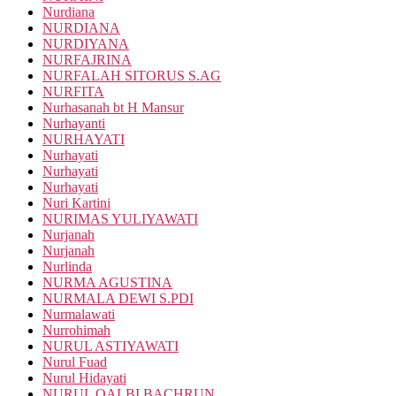
Nurdiana
NURDIANA
NURDIYANA
NURFAJRINA
NURFALAH SITORUS S.AG
NURFITA
Nurhasanah bt H Mansur
Nurhayanti
NURHAYATI
Nurhayati
Nurhayati
Nurhayati
Nuri Kartini
NURIMAS YULIYAWATI
Nurjanah
Nurjanah
Nurlinda
NURMA AGUSTINA
NURMALA DEWI S.PDI
Nurmalawati
Nurrohimah
NURUL ASTIYAWATI
Nurul Fuad
Nurul Hidayati
NURUL QALBI BACHRUN