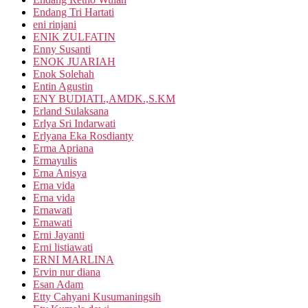
Endang Tri Hartati
eni rinjani
ENIK ZULFATIN
Enny Susanti
ENOK JUARIAH
Enok Solehah
Entin Agustin
ENY BUDIATI.,AMDK.,S.KM
Erland Sulaksana
Erlya Sri Indarwati
Erlyana Eka Rosdianty
Erma Apriana
Ermayulis
Erna Anisya
Erna vida
Erna vida
Ernawati
Ernawati
Erni Jayanti
Erni listiawati
ERNI MARLINA
Ervin nur diana
Esan Adam
Etty Cahyani Kusumaningsih