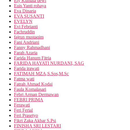
Ety Kumala dewi
Euis Yanti rohaya
Eva Dinaria
EVA SUSANTI
EVELYN
Evi Febrianti
Fachruddin
fajrun mustaqim
Fani Andriani
Fanny Rahmadhani
Farah Azaria
Farida Hanum Fitria
FARIDA HAYATI NURDANI, SAG
Farida irawati
FATIMAH MZA,S.Sos,M.Sc
Fatma wati
Fatrah Ahmad Kodai
Faula Komalasari
Febri Arman Dermawan
FEBRI PRIMA
Ferawati
Feri Ferial
Feri Prasetyo
Fikri Zaka Akbar S.Psi
FINISHA SRI LESTARI