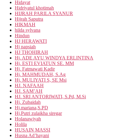
Hidayat
Hidriyatul khotimah
HIJRAH PARILA SYANUR
Hijrah Saputra
HIKMAH
hilda sylvana
Hindun
HJ HERAWATI
Hj napsiah
HJ THOHIRAH
Hj. ADE AYU WINDYA ERLINTINA
Hj. ESTI EVIATUN SE. MM
Hj. Fatmawati Kadir
Hj. MAHMUDAH, S.Ag
Hj. MULIYATI S, SE Msi
HJ. NAFAAH
HJ. SAM’AH
HJ. SRI ANTORIWATI, S.Pd, M.Si
Hj. Zubaidah
Hj.mariana,S.PD
Hj.Putri zulaikha siregar
Holanawiyah
Holila
HUSAIN MASSI
Husna Ad’hayani