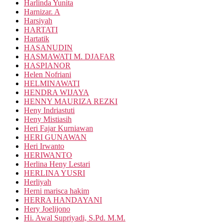
Harlinda Yunita
Harnizar. A
Harsiyah
HARTATI
Hartatik
HASANUDIN
HASMAWATI M. DJAFAR
HASPIANOR
Helen Nofriani
HELMINAWATI
HENDRA WIJAYA
HENNY MAURIZA REZKI
Heny Indriastuti
Heny Mistiasih
Heri Fajar Kurniawan
HERI GUNAWAN
Heri Irwanto
HERIWANTO
Herlina Heny Lestari
HERLINA YUSRI
Herliyah
Herni marisca hakim
HERRA HANDAYANI
Hery Joelijono
Hi. Awal Supriyadi, S.Pd. M.M.