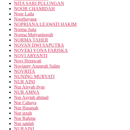
NITA SARI PULUNGAN
NOOR CHAMIDAH
Noor Laila
Noorhayana
NOPRIANA LEAWATI HAKIM
Norma Juita
Norma Mulyaningsih
NORMA TAHER
NOVAN DWI SAPUTRA
NOVEKI YONA FARISKA
NOVI ARYANTI
Novi Herawati
Novianty Anugrah Salim
NOVRITA
NUNING MURYATI
NUR AINI
Nur Aisyah ilyas
NUR AMNA
Nur Asyiah ahmad
Nur Cahaya
Nur Hasanah
Nur izzah
Nur Rahma
Nur saidah
NURAINI