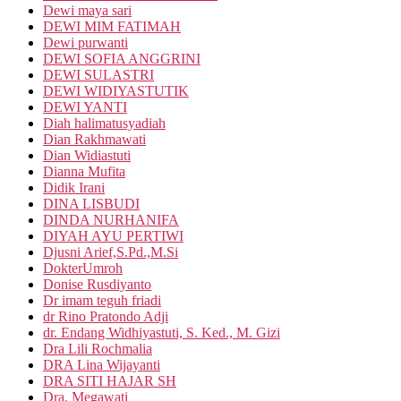
Dewi maya sari
DEWI MIM FATIMAH
Dewi purwanti
DEWI SOFIA ANGGRINI
DEWI SULASTRI
DEWI WIDIYASTUTIK
DEWI YANTI
Diah halimatusyadiah
Dian Rakhmawati
Dian Widiastuti
Dianna Mufita
Didik Irani
DINA LISBUDI
DINDA NURHANIFA
DIYAH AYU PERTIWI
Djusni Arief,S.Pd.,M.Si
DokterUmroh
Donise Rusdiyanto
Dr imam teguh friadi
dr Rino Pratondo Adji
dr. Endang Widhiyastuti, S. Ked., M. Gizi
Dra Lili Rochmalia
DRA Lina Wijayanti
DRA SITI HAJAR SH
Dra. Megawati