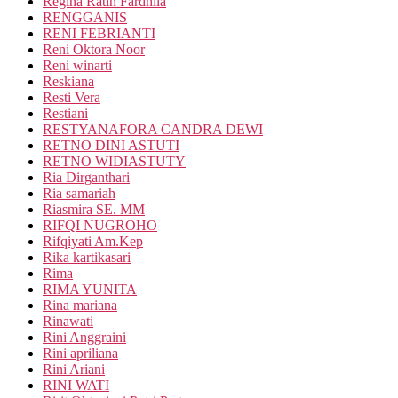
Regina Ratih Fardhila
RENGGANIS
RENI FEBRIANTI
Reni Oktora Noor
Reni winarti
Reskiana
Resti Vera
Restiani
RESTYANAFORA CANDRA DEWI
RETNO DINI ASTUTI
RETNO WIDIASTUTY
Ria Dirganthari
Ria samariah
Riasmira SE. MM
RIFQI NUGROHO
Rifqiyati Am.Kep
Rika kartikasari
Rima
RIMA YUNITA
Rina mariana
Rinawati
Rini Anggraini
Rini apriliana
Rini Ariani
RINI WATI