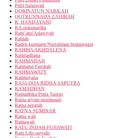
Putri Saraswati
QORINATUN NABILAH
QOTRUNNADA ZAHIRAH
R. HANDAYANI
RA.siskamardia
Rabi’atul Adawiyah
Rabiah
Raden kurnianti Nurrahman bratanegara
RAHMA AKHDALENA
Rahmadhana
RAHMATIAH
Rahmatul Farohah
RAHMAWATY
Rahmayana
RAJA DOA RIDHA SAPUTRA
RAMADHAN
Ramadhika Putra Taurus
Ratna aryani puspitasari
Ratna nengsih
RATNA SUMINAR
Ratna wati
Ratnawati
RATU INDAH FUJIAWATI
Ratu Lilis suryalis