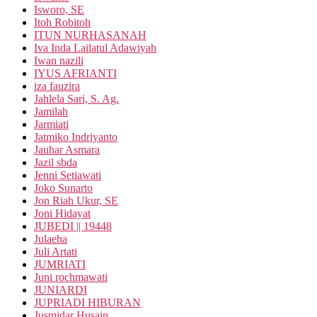
Isworo, SE
Itoh Robitoh
ITUN NURHASANAH
Iva Inda Lailatul Adawiyah
Iwan nazili
IYUS AFRIANTI
iza fauzira
Jahlela Sari, S. Ag.
Jamilah
Jarmiati
Jatmiko Indriyanto
Jauhar Asmara
Jazil sbda
Jenni Setiawati
Joko Sunarto
Jon Riah Ukur, SE
Joni Hidayat
JUBEDI || 19448
Julaeha
Juli Artati
JUMRIATI
Juni rochmawati
JUNIARDI
JUPRIADI HIBURAN
Jusmidar Husain