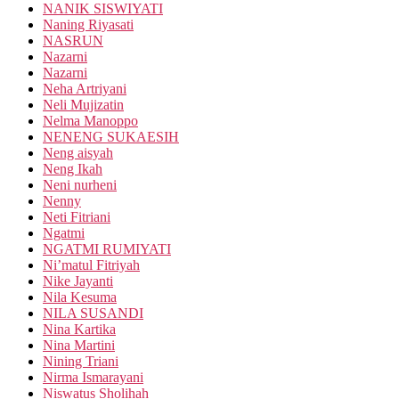
NANIK SISWIYATI
Naning Riyasati
NASRUN
Nazarni
Nazarni
Neha Artriyani
Neli Mujizatin
Nelma Manoppo
NENENG SUKAESIH
Neng aisyah
Neng Ikah
Neni nurheni
Nenny
Neti Fitriani
Ngatmi
NGATMI RUMIYATI
Ni’matul Fitriyah
Nike Jayanti
Nila Kesuma
NILA SUSANDI
Nina Kartika
Nina Martini
Nining Triani
Nirma Ismarayani
Niswatus Sholihah