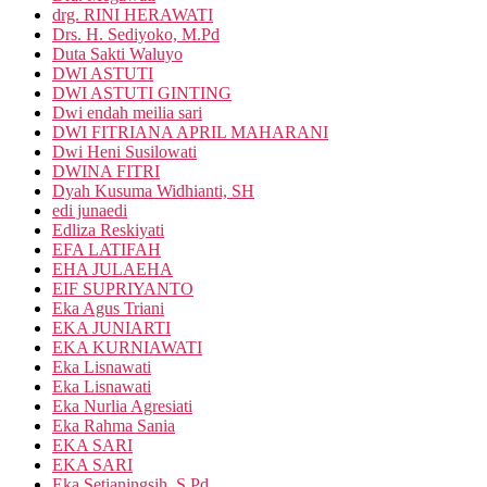
drg. RINI HERAWATI
Drs. H. Sediyoko, M.Pd
Duta Sakti Waluyo
DWI ASTUTI
DWI ASTUTI GINTING
Dwi endah meilia sari
DWI FITRIANA APRIL MAHARANI
Dwi Heni Susilowati
DWINA FITRI
Dyah Kusuma Widhianti, SH
edi junaedi
Edliza Reskiyati
EFA LATIFAH
EHA JULAEHA
EIF SUPRIYANTO
Eka Agus Triani
EKA JUNIARTI
EKA KURNIAWATI
Eka Lisnawati
Eka Lisnawati
Eka Nurlia Agresiati
Eka Rahma Sania
EKA SARI
EKA SARI
Eka Setianingsih, S.Pd