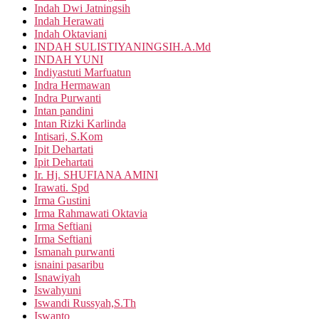
Indah Dwi Jatningsih
Indah Herawati
Indah Oktaviani
INDAH SULISTIYANINGSIH.A.Md
INDAH YUNI
Indiyastuti Marfuatun
Indra Hermawan
Indra Purwanti
Intan pandini
Intan Rizki Karlinda
Intisari, S.Kom
Ipit Dehartati
Ipit Dehartati
Ir. Hj. SHUFIANA AMINI
Irawati. Spd
Irma Gustini
Irma Rahmawati Oktavia
Irma Seftiani
Irma Seftiani
Ismanah purwanti
isnaini pasaribu
Isnawiyah
Iswahyuni
Iswandi Russyah,S.Th
Iswanto