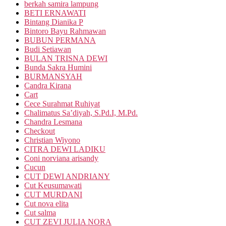
berkah samira lampung
BETI ERNAWATI
Bintang Dianika P
Bintoro Bayu Rahmawan
BUBUN PERMANA
Budi Setiawan
BULAN TRISNA DEWI
Bunda Sakra Humini
BURMANSYAH
Candra Kirana
Cart
Cece Surahmat Ruhiyat
Chalimatus Sa’diyah, S.Pd.I, M.Pd.
Chandra Lesmana
Checkout
Christian Wiyono
CITRA DEWI LADIKU
Coni norviana arisandy
Cucun
CUT DEWI ANDRIANY
Cut Keusumawati
CUT MURDANI
Cut nova elita
Cut salma
CUT ZEVI JULIA NORA