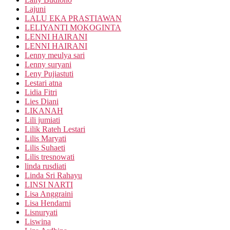
Lajuni
LALU EKA PRASTIAWAN
LELIYANTI MOKOGINTA
LENNI HAIRANI
LENNI HAIRANI
Lenny meulya sari
Lenny suryani
Leny Pujiastuti
Lestari atna
Lidia Fitri
Lies Diani
LIKANAH
Lili jumiati
Lilik Rateh Lestari
Lilis Maryati
Lilis Suhaeti
Lilis tresnowati
linda rusdiati
Linda Sri Rahayu
LINSI NARTI
Lisa Anggraini
Lisa Hendarni
Lisnuryati
Liswina