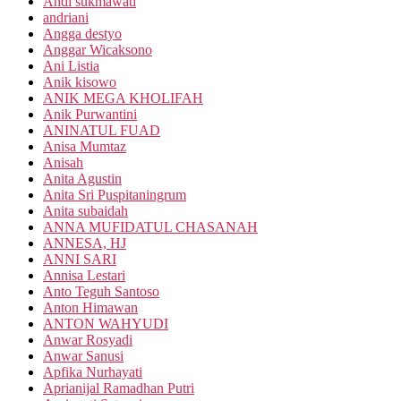
Andi sukmawati
andriani
Angga destyo
Anggar Wicaksono
Ani Listia
Anik kisowo
ANIK MEGA KHOLIFAH
Anik Purwantini
ANINATUL FUAD
Anisa Mumtaz
Anisah
Anita Agustin
Anita Sri Puspitaningrum
Anita subaidah
ANNA MUFIDATUL CHASANAH
ANNESA, HJ
ANNI SARI
Annisa Lestari
Anto Teguh Santoso
Anton Himawan
ANTON WAHYUDI
Anwar Rosyadi
Anwar Sanusi
Apfika Nurhayati
Aprianijal Ramadhan Putri