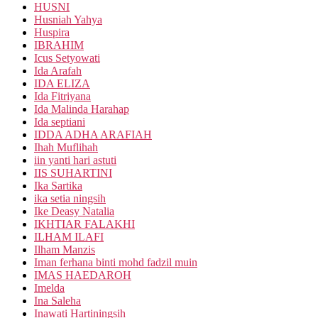
HUSNI
Husniah Yahya
Huspira
IBRAHIM
Icus Setyowati
Ida Arafah
IDA ELIZA
Ida Fitriyana
Ida Malinda Harahap
Ida septiani
IDDA ADHA ARAFIAH
Ihah Muflihah
iin yanti hari astuti
IIS SUHARTINI
Ika Sartika
ika setia ningsih
Ike Deasy Natalia
IKHTIAR FALAKHI
ILHAM ILAFI
Ilham Manzis
Iman ferhana binti mohd fadzil muin
IMAS HAEDAROH
Imelda
Ina Saleha
Inawati Hartiningsih