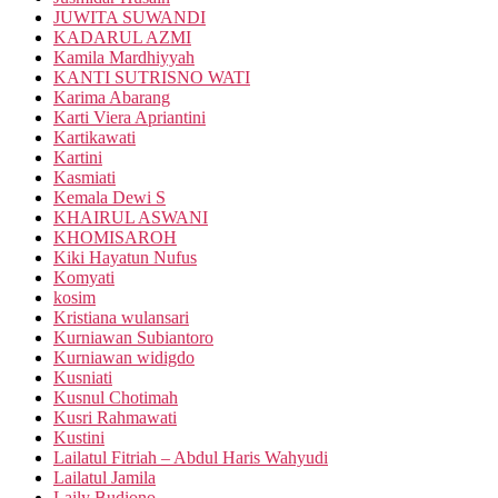
JUWITA SUWANDI
KADARUL AZMI
Kamila Mardhiyyah
KANTI SUTRISNO WATI
Karima Abarang
Karti Viera Apriantini
Kartikawati
Kartini
Kasmiati
Kemala Dewi S
KHAIRUL ASWANI
KHOMISAROH
Kiki Hayatun Nufus
Komyati
kosim
Kristiana wulansari
Kurniawan Subiantoro
Kurniawan widigdo
Kusniati
Kusnul Chotimah
Kusri Rahmawati
Kustini
Lailatul Fitriah – Abdul Haris Wahyudi
Lailatul Jamila
Laily Budiono