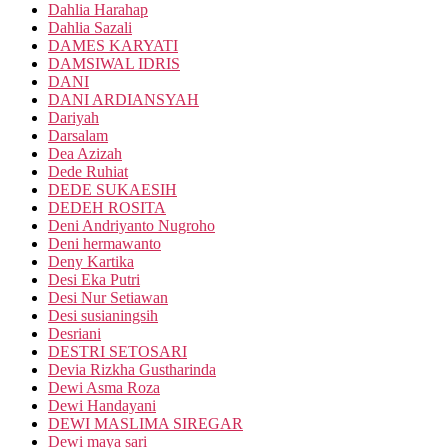
Dahlia Harahap
Dahlia Sazali
DAMES KARYATI
DAMSIWAL IDRIS
DANI
DANI ARDIANSYAH
Dariyah
Darsalam
Dea Azizah
Dede Ruhiat
DEDE SUKAESIH
DEDEH ROSITA
Deni Andriyanto Nugroho
Deni hermawanto
Deny Kartika
Desi Eka Putri
Desi Nur Setiawan
Desi susianingsih
Desriani
DESTRI SETOSARI
Devia Rizkha Gustharinda
Dewi Asma Roza
Dewi Handayani
DEWI MASLIMA SIREGAR
Dewi maya sari