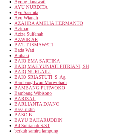
Ayong lianawati
AYU NURDITA
Ayu Sasmita
Ayu Wianah
AZAHRA AMELIA HERMANTO
Azimar
Aziza Sulfanah
AZWIR AR
BA’UT ISMAWATI
Bada Wati
Baihaki
BAIQ EMA SARTIKA
BAIQ MAHYUNIATI FITRIANI, SH
BAIQ NURLAILI
BAIQ SRIASTUTI, S. Ag
Bambang Iwan Murwohadi
BAMBANG PURWOKO
Bambang Wibisono
BARIZAL
BARLIANTA DJANO
Basa rudin
BASO B
BAYU BAHARUDDIN
Bd Sutrianah S.ST
berkah samira lampung