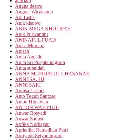
andriani
Angga destyo
Anggar Wicaksono
Ani Listia
Anik kisowo
ANIK MEGA KHOLIFAH
Anik Purwantini
ANINATUL FUAD
Anisa Mumtaz
Anisah
Anita Agustin
Anita Sri Puspitaningrum
Anita subaidah
ANNA MUFIDATUL CHASANAH
ANNESA, HJ
ANNI SARI
Annisa Lestari
Anto Teguh Santoso
Anton Himawan
ANTON WAHYUDI
Anwar Rosyadi
Anwar Sanusi
Apfika Nurhayati
Aprianijal Ramadhan Putri
Apriyanti Setyaningrum