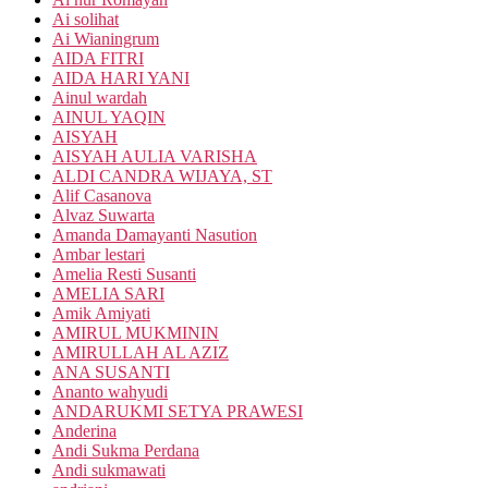
Ai solihat
Ai Wianingrum
AIDA FITRI
AIDA HARI YANI
Ainul wardah
AINUL YAQIN
AISYAH
AISYAH AULIA VARISHA
ALDI CANDRA WIJAYA, ST
Alif Casanova
Alvaz Suwarta
Amanda Damayanti Nasution
Ambar lestari
Amelia Resti Susanti
AMELIA SARI
Amik Amiyati
AMIRUL MUKMININ
AMIRULLAH AL AZIZ
ANA SUSANTI
Ananto wahyudi
ANDARUKMI SETYA PRAWESI
Anderina
Andi Sukma Perdana
Andi sukmawati