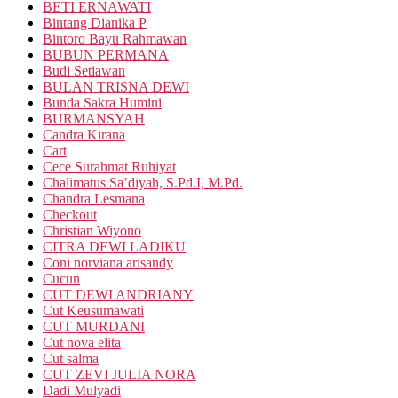
BETI ERNAWATI
Bintang Dianika P
Bintoro Bayu Rahmawan
BUBUN PERMANA
Budi Setiawan
BULAN TRISNA DEWI
Bunda Sakra Humini
BURMANSYAH
Candra Kirana
Cart
Cece Surahmat Ruhiyat
Chalimatus Sa’diyah, S.Pd.I, M.Pd.
Chandra Lesmana
Checkout
Christian Wiyono
CITRA DEWI LADIKU
Coni norviana arisandy
Cucun
CUT DEWI ANDRIANY
Cut Keusumawati
CUT MURDANI
Cut nova elita
Cut salma
CUT ZEVI JULIA NORA
Dadi Mulyadi