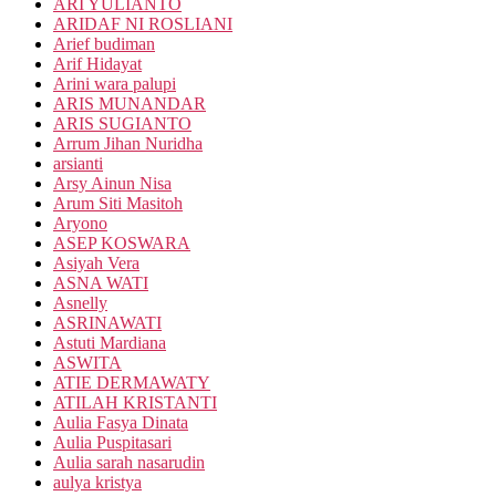
ARI YULIANTO
ARIDAF NI ROSLIANI
Arief budiman
Arif Hidayat
Arini wara palupi
ARIS MUNANDAR
ARIS SUGIANTO
Arrum Jihan Nuridha
arsianti
Arsy Ainun Nisa
Arum Siti Masitoh
Aryono
ASEP KOSWARA
Asiyah Vera
ASNA WATI
Asnelly
ASRINAWATI
Astuti Mardiana
ASWITA
ATIE DERMAWATY
ATILAH KRISTANTI
Aulia Fasya Dinata
Aulia Puspitasari
Aulia sarah nasarudin
aulya kristya