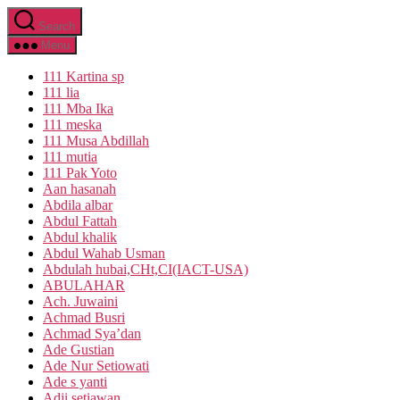
Skip
Search
to
the
Menu
content
111 Kartina sp
111 lia
111 Mba Ika
111 meska
111 Musa Abdillah
111 mutia
111 Pak Yoto
Aan hasanah
Abdila albar
Abdul Fattah
Abdul khalik
Abdul Wahab Usman
Abdulah hubai,CHt,CI(IACT-USA)
ABULAHAR
Ach. Juwaini
Achmad Busri
Achmad Sya’dan
Ade Gustian
Ade Nur Setiowati
Ade s yanti
Adji setiawan