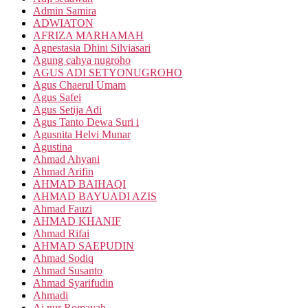
Admin Samira
ADWIATON
AFRIZA MARHAMAH
Agnestasia Dhini Silviasari
Agung cahya nugroho
AGUS ADI SETYONUGROHO
Agus Chaerul Umam
Agus Safei
Agus Setija Adi
Agus Tanto Dewa Suri i
Agusnita Helvi Munar
Agustina
Ahmad Ahyani
Ahmad Arifin
AHMAD BAIHAQI
AHMAD BAYUADI AZIS
Ahmad Fauzi
AHMAD KHANIF
Ahmad Rifai
AHMAD SAEPUDIN
Ahmad Sodiq
Ahmad Susanto
Ahmad Syarifudin
Ahmadi
Ai nur Romayah