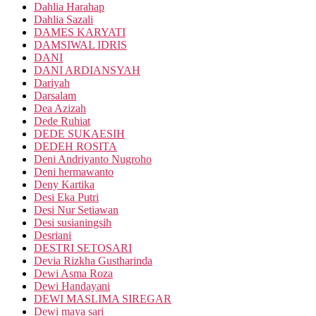
Dahlia Harahap
Dahlia Sazali
DAMES KARYATI
DAMSIWAL IDRIS
DANI
DANI ARDIANSYAH
Dariyah
Darsalam
Dea Azizah
Dede Ruhiat
DEDE SUKAESIH
DEDEH ROSITA
Deni Andriyanto Nugroho
Deni hermawanto
Deny Kartika
Desi Eka Putri
Desi Nur Setiawan
Desi susianingsih
Desriani
DESTRI SETOSARI
Devia Rizkha Gustharinda
Dewi Asma Roza
Dewi Handayani
DEWI MASLIMA SIREGAR
Dewi maya sari