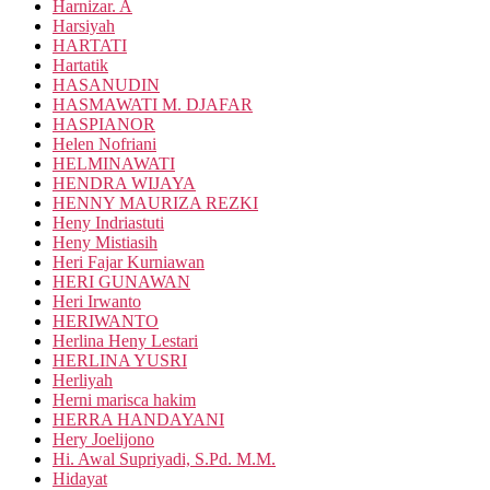
Harnizar. A
Harsiyah
HARTATI
Hartatik
HASANUDIN
HASMAWATI M. DJAFAR
HASPIANOR
Helen Nofriani
HELMINAWATI
HENDRA WIJAYA
HENNY MAURIZA REZKI
Heny Indriastuti
Heny Mistiasih
Heri Fajar Kurniawan
HERI GUNAWAN
Heri Irwanto
HERIWANTO
Herlina Heny Lestari
HERLINA YUSRI
Herliyah
Herni marisca hakim
HERRA HANDAYANI
Hery Joelijono
Hi. Awal Supriyadi, S.Pd. M.M.
Hidayat