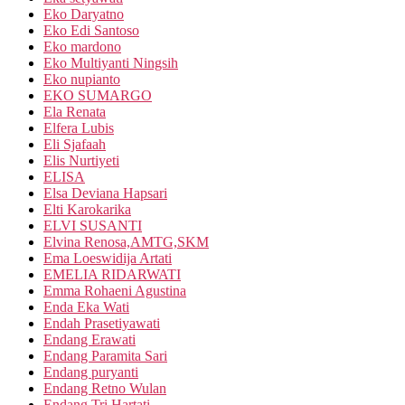
Eko Daryatno
Eko Edi Santoso
Eko mardono
Eko Multiyanti Ningsih
Eko nupianto
EKO SUMARGO
Ela Renata
Elfera Lubis
Eli Sjafaah
Elis Nurtiyeti
ELISA
Elsa Deviana Hapsari
Elti Karokarika
ELVI SUSANTI
Elvina Renosa,AMTG,SKM
Ema Loeswidija Artati
EMELIA RIDARWATI
Emma Rohaeni Agustina
Enda Eka Wati
Endah Prasetiyawati
Endang Erawati
Endang Paramita Sari
Endang puryanti
Endang Retno Wulan
Endang Tri Hartati