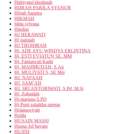
Hidriyatul khotimah
HIJRAH PARILA SYANUR
Hijrah Saputra
HIKMAH
hilda sylvana
Hindun
HJ HERAWATI
Hj napsiah
HJ THOHIRAH
Hj. ADE AYU WINDYA ERLINTINA
Hj. ESTI EVIATUN SE. MM
Hj. Fatmawati Kadir
Hj. MAHMUDAH, S.Ag
Hj. MULIYATI S, SE Msi
HJ. NAFAAH
HJ. SAM’AH
HJ. SRI ANTORIWATI, S.Pd, M.Si
Hj. Zubaidah
Hj.mariana,S.PD
Hj.Putri zulaikha siregar
Holanawiyah
Holila
HUSAIN MASSI
Husna Ad’hayani
HUSNI