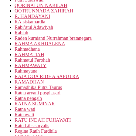
QORINATUN NABILAH
QOTRUNNADA ZAHIRAH
R. HANDAYANI
RA.siskamardia
Rabi’atul Adawiyah
Rabiah
Raden kurnianti Nurrahman bratanegara
RAHMA AKHDALENA
Rahmadhana
RAHMATIAH
Rahmatul Farohah
RAHMAWATY
Rahmayana
RAJA DOA RIDHA SAPUTRA
RAMADHAN
Ramadhika Putra Taurus
Ratna aryani puspitasari
Ratna nengsih
RATNA SUMINAR
Ratna wati
Ratnawati
RATU INDAH FUJIAWATI
Ratu Lilis suryalis
Regina Ratih Fardhila