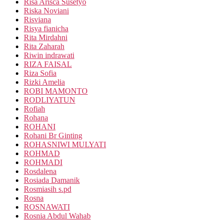
Risa Arisca Susetyo
Riska Noviani
Risviana
Risya fianicha
Rita Mirdahni
Rita Zaharah
Riwin indrawati
RIZA FAISAL
Riza Sofia
Rizki Amelia
ROBI MAMONTO
RODLIYATUN
Rofiah
Rohana
ROHANI
Rohani Br Ginting
ROHASNIWI MULYATI
ROHMAD
ROHMADI
Rosdalena
Rosiada Damanik
Rosmiasih s.pd
Rosna
ROSNAWATI
Rosnia Abdul Wahab