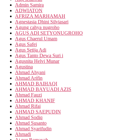
Admin Samira
ADWIATON
AFRIZA MARHAMAH
Agnestasia Dhini Silviasari
Agung cahya nugroho
AGUS ADI SETYONUGROHO
Agus Chaerul Umam
Agus Safei
Agus Setija Adi
Agus Tanto Dewa Suri i
Agusnita Helvi Munar
Agustina
Ahmad Ahyani
Ahmad Arifin
AHMAD BAIHAQI
AHMAD BAYUADI AZIS
Ahmad Fauzi
AHMAD KHANIF
Ahmad Rifai
AHMAD SAEPUDIN
Ahmad Sodiq
Ahmad Susanto
Ahmad Syarifudin
Ahmadi
Ai nur Romayah