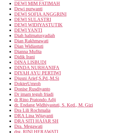
DEWI MIM FATIMAH
Dewi purwanti
DEWI SOFIA ANGGRINI
DEWI SULASTRI
DEWI WIDIYASTUTIK
DEWI YANTI
Diah halimatusyadiah
Dian Rakhmawati
Dian Widiastuti
Dianna Mufita
Didik Irani
DINA LISBUDI
DINDA NURHANIFA
DIYAH AYU PERTIWI
Djusni Arief,S.Pd.,M.Si
DokterUmroh
Donise Rusdiyanto
Dr imam teguh friadi
dr Rino Pratondo Adji
dr. Endang Widhiyastuti, S. Ked., M. Gizi
Dra Lili Rochmalia
DRA Lina Wijayanti
DRA SITI HAJAR SH
Dra. Megawati
drg. RINI HERAWATI