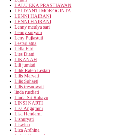
LALU EKA PRASTIAWAN
LELIYANTI MOKOGINTA
LENNI HAIRANI
LENNI HAIRANI
Lenny meulya sari
Lenny suryani
Leny Pujiastuti
Lestari atna
Lidia Fitri
Lies Diani
LIKANAH
Lili jumiati
Lilik Rateh Lestari
Lilis Maryati
Lilis Suhaeti
Lilis tresnowati
linda rusdiati
Linda Sri Rahayu
LINSI NARTI
Lisa Anggraini
Lisa Hendarni
Lisnuryati
Liswina
Liza Ardhina