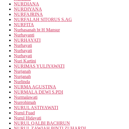
NURDIANA
NURDIYANA
NURFAJRINA
NURFALAH SITORUS S.AG
NURFITA
Nurhasanah bt H Mansur
Nurhayanti
NURHAYATI
Nurhayati
Nurhayati
Nurhayati
Nuri Kartini
NURIMAS YULIYAWATI
Nurjanah
Nurjanah
Nurlinda
NURMA AGUSTINA
NURMALA DEWI S.PDI
Nurmalawati
Nurrohimah
NURUL ASTIYAWATI
Nurul Fuad
Nurul Hidayati
NURUL QALBI BACHRUN
NURUL ZAWIAH BINTI ZUHARDI