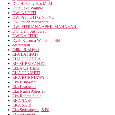
Drs. H. Sediyoko, M.Pd
Duta Sakti Waluyo
DWI ASTUTI
DWI ASTUTI GINTING
Dwi endah meilia sari
DWI FITRIANA APRIL MAHARANI
Dwi Heni Susilowati
DWINA FITRI
Dyah Kusuma Widhianti, SH
edi junaedi
Edliza Reskiyati
EFA LATIFAH
EHA JULAEHA
EIF SUPRIYANTO
Eka Agus Triani
EKA JUNIARTI
EKA KURNIAWATI
Eka Lisnawati
Eka Lisnawati
Eka Nurlia Agresiati
Eka Rahma Sania
EKA SARI
EKA SARI
Eka Setianingsih, S.Pd
Eka setyawati