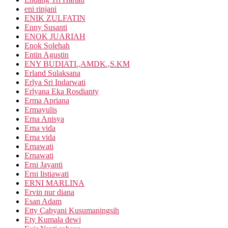
eni rinjani
ENIK ZULFATIN
Enny Susanti
ENOK JUARIAH
Enok Solehah
Entin Agustin
ENY BUDIATI.,AMDK.,S.KM
Erland Sulaksana
Erlya Sri Indarwati
Erlyana Eka Rosdianty
Erma Apriana
Ermayulis
Erna Anisya
Erna vida
Erna vida
Ernawati
Ernawati
Erni Jayanti
Erni listiawati
ERNI MARLINA
Ervin nur diana
Esan Adam
Etty Cahyani Kusumaningsih
Ety Kumala dewi