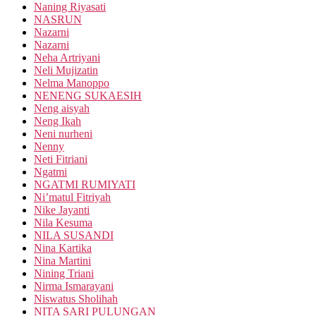
Naning Riyasati
NASRUN
Nazarni
Nazarni
Neha Artriyani
Neli Mujizatin
Nelma Manoppo
NENENG SUKAESIH
Neng aisyah
Neng Ikah
Neni nurheni
Nenny
Neti Fitriani
Ngatmi
NGATMI RUMIYATI
Ni’matul Fitriyah
Nike Jayanti
Nila Kesuma
NILA SUSANDI
Nina Kartika
Nina Martini
Nining Triani
Nirma Ismarayani
Niswatus Sholihah
NITA SARI PULUNGAN