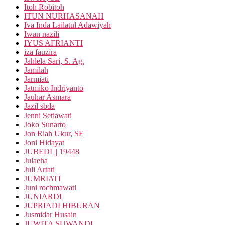
Itoh Robitoh
ITUN NURHASANAH
Iva Inda Lailatul Adawiyah
Iwan nazili
IYUS AFRIANTI
iza fauzira
Jahlela Sari, S. Ag.
Jamilah
Jarmiati
Jatmiko Indriyanto
Jauhar Asmara
Jazil sbda
Jenni Setiawati
Joko Sunarto
Jon Riah Ukur, SE
Joni Hidayat
JUBEDI || 19448
Julaeha
Juli Artati
JUMRIATI
Juni rochmawati
JUNIARDI
JUPRIADI HIBURAN
Jusmidar Husain
JUWITA SUWANDI