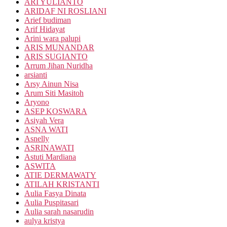
ARI YULIANTO
ARIDAF NI ROSLIANI
Arief budiman
Arif Hidayat
Arini wara palupi
ARIS MUNANDAR
ARIS SUGIANTO
Arrum Jihan Nuridha
arsianti
Arsy Ainun Nisa
Arum Siti Masitoh
Aryono
ASEP KOSWARA
Asiyah Vera
ASNA WATI
Asnelly
ASRINAWATI
Astuti Mardiana
ASWITA
ATIE DERMAWATY
ATILAH KRISTANTI
Aulia Fasya Dinata
Aulia Puspitasari
Aulia sarah nasarudin
aulya kristya