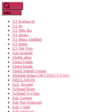
Skip
Search
to
the
Menu
content
111 Kartina sp
111 lia
111 Mba Ika
111 meska
111 Musa Abdillah
111 mutia
111 Pak Yoto
Aan hasanah
Abdila albar
Abdul Fattah
Abdul khalik
Abdul Wahab Usman
Abdulah hubai,CHt,CI(IACT-USA)
ABULAHAR
Ach. Juwaini
Achmad Busri
Achmad Sya’dan
Ade Gustian
Ade Nur Setiowati
Ade s yanti
Adji setiawan