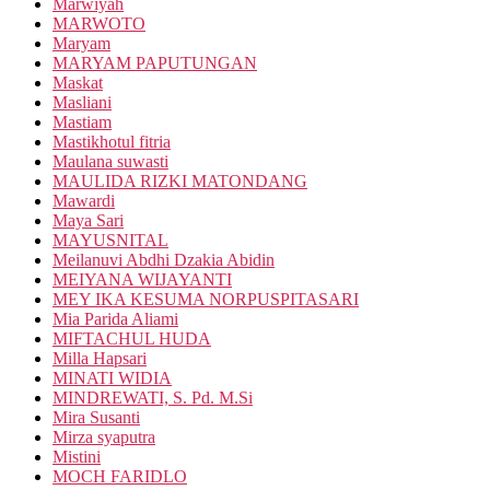
Marwiyah
MARWOTO
Maryam
MARYAM PAPUTUNGAN
Maskat
Masliani
Mastiam
Mastikhotul fitria
Maulana suwasti
MAULIDA RIZKI MATONDANG
Mawardi
Maya Sari
MAYUSNITAL
Meilanuvi Abdhi Dzakia Abidin
MEIYANA WIJAYANTI
MEY IKA KESUMA NORPUSPITASARI
Mia Parida Aliami
MIFTACHUL HUDA
Milla Hapsari
MINATI WIDIA
MINDREWATI, S. Pd. M.Si
Mira Susanti
Mirza syaputra
Mistini
MOCH FARIDLO