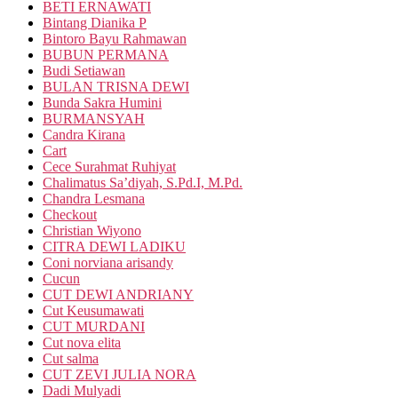
BETI ERNAWATI
Bintang Dianika P
Bintoro Bayu Rahmawan
BUBUN PERMANA
Budi Setiawan
BULAN TRISNA DEWI
Bunda Sakra Humini
BURMANSYAH
Candra Kirana
Cart
Cece Surahmat Ruhiyat
Chalimatus Sa’diyah, S.Pd.I, M.Pd.
Chandra Lesmana
Checkout
Christian Wiyono
CITRA DEWI LADIKU
Coni norviana arisandy
Cucun
CUT DEWI ANDRIANY
Cut Keusumawati
CUT MURDANI
Cut nova elita
Cut salma
CUT ZEVI JULIA NORA
Dadi Mulyadi