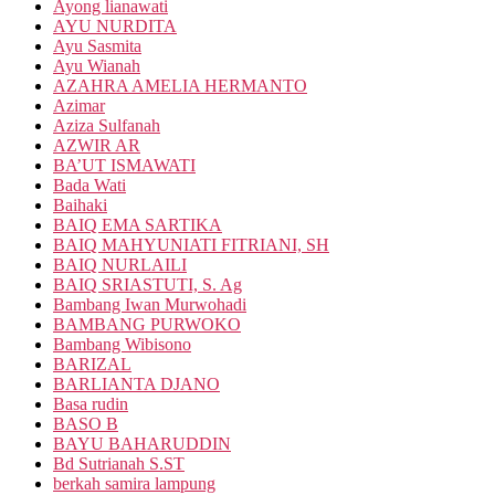
Ayong lianawati
AYU NURDITA
Ayu Sasmita
Ayu Wianah
AZAHRA AMELIA HERMANTO
Azimar
Aziza Sulfanah
AZWIR AR
BA’UT ISMAWATI
Bada Wati
Baihaki
BAIQ EMA SARTIKA
BAIQ MAHYUNIATI FITRIANI, SH
BAIQ NURLAILI
BAIQ SRIASTUTI, S. Ag
Bambang Iwan Murwohadi
BAMBANG PURWOKO
Bambang Wibisono
BARIZAL
BARLIANTA DJANO
Basa rudin
BASO B
BAYU BAHARUDDIN
Bd Sutrianah S.ST
berkah samira lampung