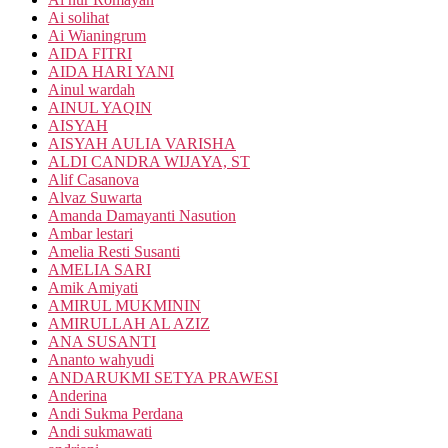
Ai solihat
Ai Wianingrum
AIDA FITRI
AIDA HARI YANI
Ainul wardah
AINUL YAQIN
AISYAH
AISYAH AULIA VARISHA
ALDI CANDRA WIJAYA, ST
Alif Casanova
Alvaz Suwarta
Amanda Damayanti Nasution
Ambar lestari
Amelia Resti Susanti
AMELIA SARI
Amik Amiyati
AMIRUL MUKMININ
AMIRULLAH AL AZIZ
ANA SUSANTI
Ananto wahyudi
ANDARUKMI SETYA PRAWESI
Anderina
Andi Sukma Perdana
Andi sukmawati