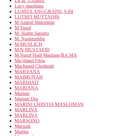
Lu’lu’ Uzzahro’
Lucy mardiana
LUHITA ANGGRAINI, S.Pd
LUTHFI MUTTAQIN
M Amirul Mukminin
M Yusuf
M. Halim Saputra
M. Nashiruddin
M.MUSLICH
M.N MUSTAFID
M.Yusuf Hadi Maulana BA.MA
Ma’rifatul Fitria
Machmud Cholimah
MAHYANA
MAIMUNAH
MARDIATI
MARIANA
Mariani
Mariani Dra
MARINI CHINTIA MASLOMAN
MARLINA
MARLINA
MARSONO
Marsudi
Martini