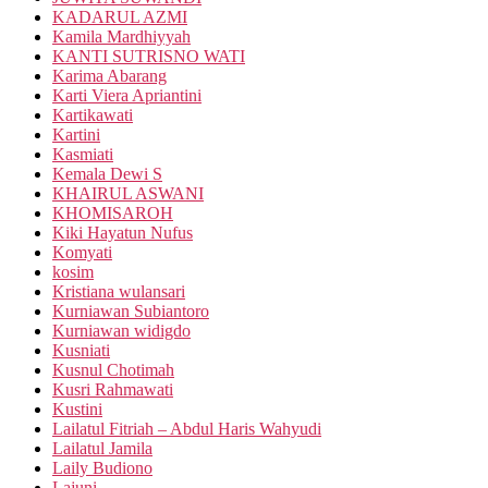
KADARUL AZMI
Kamila Mardhiyyah
KANTI SUTRISNO WATI
Karima Abarang
Karti Viera Apriantini
Kartikawati
Kartini
Kasmiati
Kemala Dewi S
KHAIRUL ASWANI
KHOMISAROH
Kiki Hayatun Nufus
Komyati
kosim
Kristiana wulansari
Kurniawan Subiantoro
Kurniawan widigdo
Kusniati
Kusnul Chotimah
Kusri Rahmawati
Kustini
Lailatul Fitriah – Abdul Haris Wahyudi
Lailatul Jamila
Laily Budiono
Lajuni