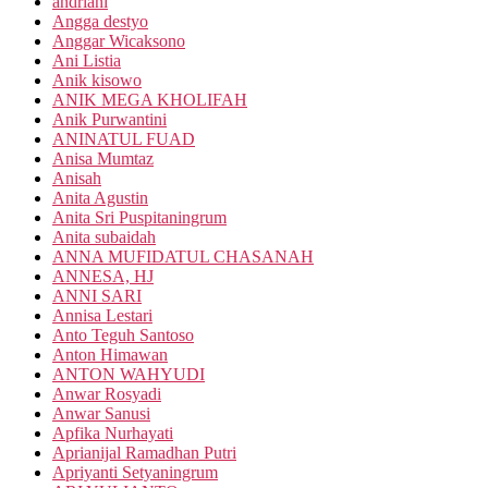
andriani
Angga destyo
Anggar Wicaksono
Ani Listia
Anik kisowo
ANIK MEGA KHOLIFAH
Anik Purwantini
ANINATUL FUAD
Anisa Mumtaz
Anisah
Anita Agustin
Anita Sri Puspitaningrum
Anita subaidah
ANNA MUFIDATUL CHASANAH
ANNESA, HJ
ANNI SARI
Annisa Lestari
Anto Teguh Santoso
Anton Himawan
ANTON WAHYUDI
Anwar Rosyadi
Anwar Sanusi
Apfika Nurhayati
Aprianijal Ramadhan Putri
Apriyanti Setyaningrum