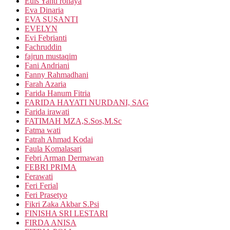
Euis Yanti rohaya
Eva Dinaria
EVA SUSANTI
EVELYN
Evi Febrianti
Fachruddin
fajrun mustaqim
Fani Andriani
Fanny Rahmadhani
Farah Azaria
Farida Hanum Fitria
FARIDA HAYATI NURDANI, SAG
Farida irawati
FATIMAH MZA,S.Sos,M.Sc
Fatma wati
Fatrah Ahmad Kodai
Faula Komalasari
Febri Arman Dermawan
FEBRI PRIMA
Ferawati
Feri Ferial
Feri Prasetyo
Fikri Zaka Akbar S.Psi
FINISHA SRI LESTARI
FIRDA ANISA