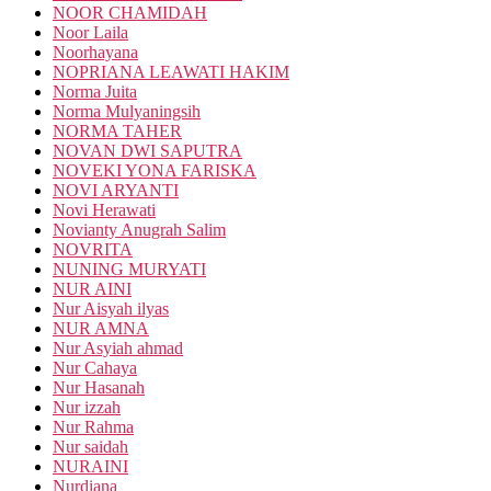
NOOR CHAMIDAH
Noor Laila
Noorhayana
NOPRIANA LEAWATI HAKIM
Norma Juita
Norma Mulyaningsih
NORMA TAHER
NOVAN DWI SAPUTRA
NOVEKI YONA FARISKA
NOVI ARYANTI
Novi Herawati
Novianty Anugrah Salim
NOVRITA
NUNING MURYATI
NUR AINI
Nur Aisyah ilyas
NUR AMNA
Nur Asyiah ahmad
Nur Cahaya
Nur Hasanah
Nur izzah
Nur Rahma
Nur saidah
NURAINI
Nurdiana