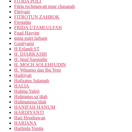
FITRIA POLI
Fitria rochmawati nuur chasanah
Fitriyani
FITROTUN ZAHROK
Frestalita
FRIDA UTAMI ULFAH
Fuad Hasyim
ginta putri farhani
Gustryarni
H Erfandi ST
H. DJARKASIH
H. Igud Saepudin
H. MOCH SOLEHFUDIN
H. Winarno dan Ibu Yeni
Hadriyah
Hafizatus Salamah
HALIA
Halima Yahiji
Halimatus sa’diah
Halimatussa’diah
HANIFAH HANUM
HARDIYANTI
Hari Hendrawan
HARIANA
Harlinda Yunita