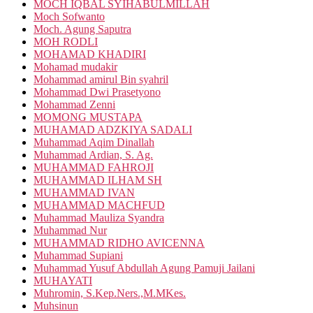
MOCH IQBAL SYIHABULMILLAH
Moch Sofwanto
Moch. Agung Saputra
MOH RODLI
MOHAMAD KHADIRI
Mohamad mudakir
Mohammad amirul Bin syahril
Mohammad Dwi Prasetyono
Mohammad Zenni
MOMONG MUSTAPA
MUHAMAD ADZKIYA SADALI
Muhammad Aqim Dinallah
Muhammad Ardian, S. Ag.
MUHAMMAD FAHROJI
MUHAMMAD ILHAM SH
MUHAMMAD IVAN
MUHAMMAD MACHFUD
Muhammad Mauliza Syandra
Muhammad Nur
MUHAMMAD RIDHO AVICENNA
Muhammad Supiani
Muhammad Yusuf Abdullah Agung Pamuji Jailani
MUHAYATI
Muhromin, S.Kep.Ners.,M.MKes.
Muhsinun