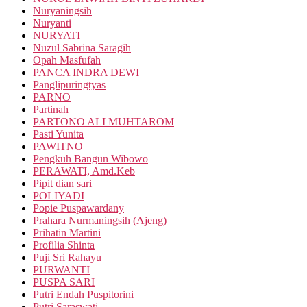
Nuryaningsih
Nuryanti
NURYATI
Nuzul Sabrina Saragih
Opah Masfufah
PANCA INDRA DEWI
Panglipuringtyas
PARNO
Partinah
PARTONO ALI MUHTAROM
Pasti Yunita
PAWITNO
Pengkuh Bangun Wibowo
PERAWATI, Amd.Keb
Pipit dian sari
POLIYADI
Popie Puspawardany
Prahara Nurmaningsih (Ajeng)
Prihatin Martini
Profilia Shinta
Puji Sri Rahayu
PURWANTI
PUSPA SARI
Putri Endah Puspitorini
Putri Saraswati