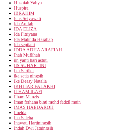
Husniah Yahya
Huspira
IBRAHIM
Icus Setyowati
Ida Arafah
IDA ELIZA
Ida Fitriyana
Ida Malinda Harahap
Ida septiani
IDDA ADHA ARAFIAH
Ihah Muflihah
iin yanti hari astuti
IIS SUHARTINI
Ika Sartika
ika setia ningsih
Ike Deasy Natalia
IKHTIAR FALAKHI
ILHAM ILAFI
Ilham Manzis
Iman ferhana binti mohd fadzil muin
IMAS HAEDAROH
Imelda
Ina Saleha
Inawati Hartiningsih
Indah Dwi Jatningsih