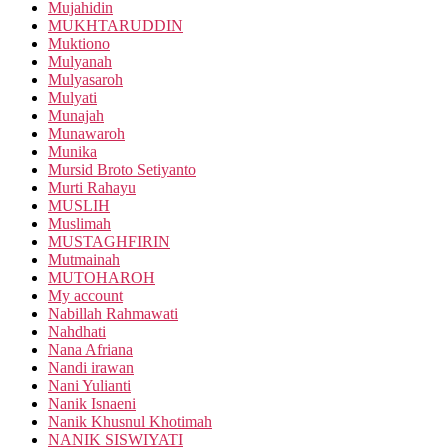
Mujahidin
MUKHTARUDDIN
Muktiono
Mulyanah
Mulyasaroh
Mulyati
Munajah
Munawaroh
Munika
Mursid Broto Setiyanto
Murti Rahayu
MUSLIH
Muslimah
MUSTAGHFIRIN
Mutmainah
MUTOHAROH
My account
Nabillah Rahmawati
Nahdhati
Nana Afriana
Nandi irawan
Nani Yulianti
Nanik Isnaeni
Nanik Khusnul Khotimah
NANIK SISWIYATI