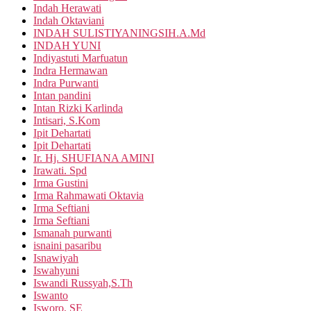
Indah Herawati
Indah Oktaviani
INDAH SULISTIYANINGSIH.A.Md
INDAH YUNI
Indiyastuti Marfuatun
Indra Hermawan
Indra Purwanti
Intan pandini
Intan Rizki Karlinda
Intisari, S.Kom
Ipit Dehartati
Ipit Dehartati
Ir. Hj. SHUFIANA AMINI
Irawati. Spd
Irma Gustini
Irma Rahmawati Oktavia
Irma Seftiani
Irma Seftiani
Ismanah purwanti
isnaini pasaribu
Isnawiyah
Iswahyuni
Iswandi Russyah,S.Th
Iswanto
Isworo, SE