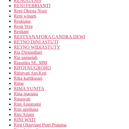
RENGGANIS
RENI FEBRIANTI
Reni Oktora Noor
Reni winarti
Reskiana
Resti Vera
Restiani
RESTYANAFORA CANDRA DEWI
RETNO DINI ASTUTI
RETNO WIDIASTUTY
Ria Dirganthari
Ria samariah
Riasmira SE. MM
RIFQI NUGROHO
Rifqiyati Am.Kep
Rika kartikasari
Rima
RIMA YUNITA
Rina mariana
Rinawati
Rini Anggraini
Rini apriliana
Rini Ariani
RINI WATI
Ririt Oktaviani Putri Pratama