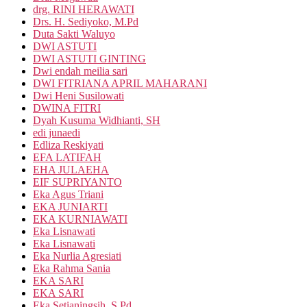
drg. RINI HERAWATI
Drs. H. Sediyoko, M.Pd
Duta Sakti Waluyo
DWI ASTUTI
DWI ASTUTI GINTING
Dwi endah meilia sari
DWI FITRIANA APRIL MAHARANI
Dwi Heni Susilowati
DWINA FITRI
Dyah Kusuma Widhianti, SH
edi junaedi
Edliza Reskiyati
EFA LATIFAH
EHA JULAEHA
EIF SUPRIYANTO
Eka Agus Triani
EKA JUNIARTI
EKA KURNIAWATI
Eka Lisnawati
Eka Lisnawati
Eka Nurlia Agresiati
Eka Rahma Sania
EKA SARI
EKA SARI
Eka Setianingsih, S.Pd