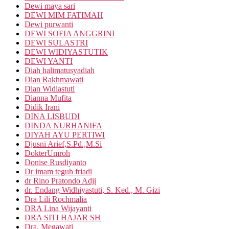
Dewi maya sari
DEWI MIM FATIMAH
Dewi purwanti
DEWI SOFIA ANGGRINI
DEWI SULASTRI
DEWI WIDIYASTUTIK
DEWI YANTI
Diah halimatusyadiah
Dian Rakhmawati
Dian Widiastuti
Dianna Mufita
Didik Irani
DINA LISBUDI
DINDA NURHANIFA
DIYAH AYU PERTIWI
Djusni Arief,S.Pd.,M.Si
DokterUmroh
Donise Rusdiyanto
Dr imam teguh friadi
dr Rino Pratondo Adji
dr. Endang Widhiyastuti, S. Ked., M. Gizi
Dra Lili Rochmalia
DRA Lina Wijayanti
DRA SITI HAJAR SH
Dra. Megawati