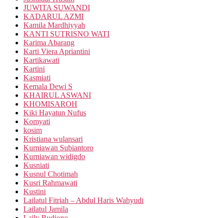
JUWITA SUWANDI
KADARUL AZMI
Kamila Mardhiyyah
KANTI SUTRISNO WATI
Karima Abarang
Karti Viera Apriantini
Kartikawati
Kartini
Kasmiati
Kemala Dewi S
KHAIRUL ASWANI
KHOMISAROH
Kiki Hayatun Nufus
Komyati
kosim
Kristiana wulansari
Kurniawan Subiantoro
Kurniawan widigdo
Kusniati
Kusnul Chotimah
Kusri Rahmawati
Kustini
Lailatul Fitriah – Abdul Haris Wahyudi
Lailatul Jamila
Laily Budiono