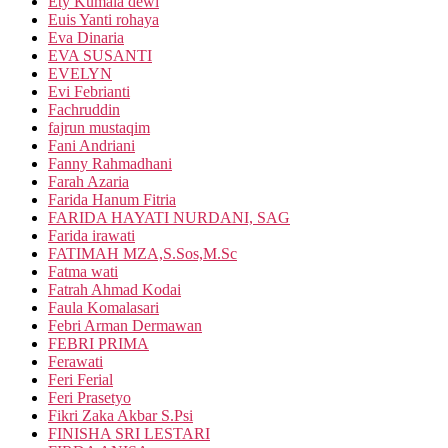
Ety Kumala dewi
Euis Yanti rohaya
Eva Dinaria
EVA SUSANTI
EVELYN
Evi Febrianti
Fachruddin
fajrun mustaqim
Fani Andriani
Fanny Rahmadhani
Farah Azaria
Farida Hanum Fitria
FARIDA HAYATI NURDANI, SAG
Farida irawati
FATIMAH MZA,S.Sos,M.Sc
Fatma wati
Fatrah Ahmad Kodai
Faula Komalasari
Febri Arman Dermawan
FEBRI PRIMA
Ferawati
Feri Ferial
Feri Prasetyo
Fikri Zaka Akbar S.Psi
FINISHA SRI LESTARI