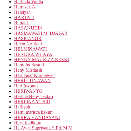
Harlinda Yunita
Harnizar. A
Harsiyah
HARTATI
Hartatik
HASANUDIN
HASMAWATI M. DJAFAR
HASPIANOR
Helen Nofriani
HELMINAWATI
HENDRA WIJAYA
HENNY MAURIZA REZKI
Heny Indriastuti
Heny Mistiasih
Heri Fajar Kurniawan
HERI GUNAWAN
Heri Irwanto
HERIWANTO
Herlina Heny Lestari
HERLINA YUSRI
Herliyah
Herni marisca hakim
HERRA HANDAYANI
Hery Joelijono
Hi. Awal Supriyadi, S.Pd. M.M.