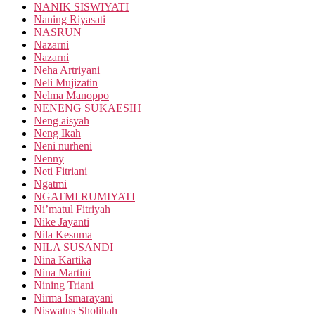
NANIK SISWIYATI
Naning Riyasati
NASRUN
Nazarni
Nazarni
Neha Artriyani
Neli Mujizatin
Nelma Manoppo
NENENG SUKAESIH
Neng aisyah
Neng Ikah
Neni nurheni
Nenny
Neti Fitriani
Ngatmi
NGATMI RUMIYATI
Ni’matul Fitriyah
Nike Jayanti
Nila Kesuma
NILA SUSANDI
Nina Kartika
Nina Martini
Nining Triani
Nirma Ismarayani
Niswatus Sholihah