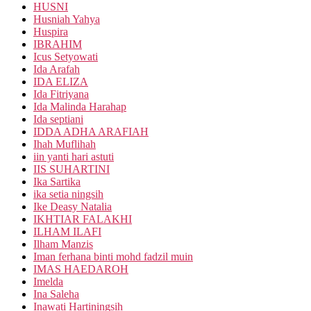
HUSNI
Husniah Yahya
Huspira
IBRAHIM
Icus Setyowati
Ida Arafah
IDA ELIZA
Ida Fitriyana
Ida Malinda Harahap
Ida septiani
IDDA ADHA ARAFIAH
Ihah Muflihah
iin yanti hari astuti
IIS SUHARTINI
Ika Sartika
ika setia ningsih
Ike Deasy Natalia
IKHTIAR FALAKHI
ILHAM ILAFI
Ilham Manzis
Iman ferhana binti mohd fadzil muin
IMAS HAEDAROH
Imelda
Ina Saleha
Inawati Hartiningsih