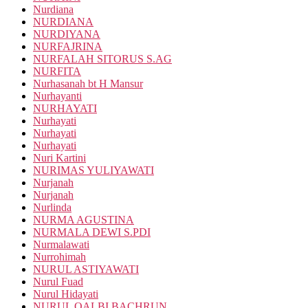
Nurdiana
NURDIANA
NURDIYANA
NURFAJRINA
NURFALAH SITORUS S.AG
NURFITA
Nurhasanah bt H Mansur
Nurhayanti
NURHAYATI
Nurhayati
Nurhayati
Nurhayati
Nuri Kartini
NURIMAS YULIYAWATI
Nurjanah
Nurjanah
Nurlinda
NURMA AGUSTINA
NURMALA DEWI S.PDI
Nurmalawati
Nurrohimah
NURUL ASTIYAWATI
Nurul Fuad
Nurul Hidayati
NURUL QALBI BACHRUN