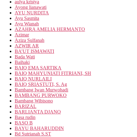
aulya kristya
Ayong lianawati
AYU NURDITA
Ayu Sasmita
Ayu Wianah
AZAHRA AMELIA HERMANTO
Azimar
Aziza Sulfanah
AZWIR AR
BA’UT ISMAWATI
Bada Wati
Baihaki
BAIQ EMA SARTIKA
BAIQ MAHYUNIATI FITRIANI, SH
BAIQ NURLAILI
BAIQ SRIASTUTI, S. Ag
Bambang Iwan Murwohadi
BAMBANG PURWOKO
Bambang Wibisono
BARIZAL
BARLIANTA DJANO
Basa rudin
BASO B
BAYU BAHARUDDIN
Bd Sutrianah S.ST