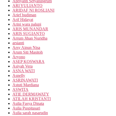
Apriyanti Setyaningrum
ARI YULIANTO
ARIDAF NI ROSLIANI
Arief budiman
Arif Hidayat
Arini wara palupi
ARIS MUNANDAR
ARIS SUGIANTO
Arrum Jihan Nuridha
arsianti
Arsy Ainun Nisa
Arum Siti Masitoh
Aryono
ASEP KOSWARA
Asiyah Vera
ASNA WATI
Asnelly
ASRINAWATI
Astuti Mardiana
ASWITA
ATIE DERMAWATY
ATILAH KRISTANTI
Aulia Fasya Dinata
Aulia Puspitasari
Aulia sarah nasarudin