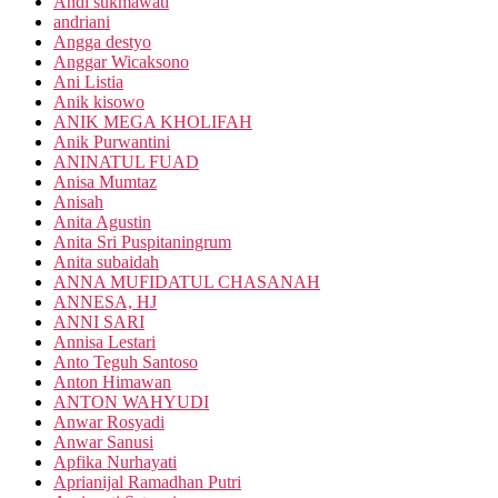
Andi sukmawati
andriani
Angga destyo
Anggar Wicaksono
Ani Listia
Anik kisowo
ANIK MEGA KHOLIFAH
Anik Purwantini
ANINATUL FUAD
Anisa Mumtaz
Anisah
Anita Agustin
Anita Sri Puspitaningrum
Anita subaidah
ANNA MUFIDATUL CHASANAH
ANNESA, HJ
ANNI SARI
Annisa Lestari
Anto Teguh Santoso
Anton Himawan
ANTON WAHYUDI
Anwar Rosyadi
Anwar Sanusi
Apfika Nurhayati
Aprianijal Ramadhan Putri