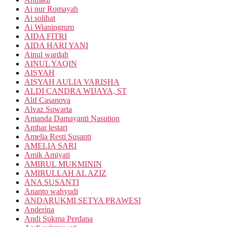
Ai nur Romayah
Ai solihat
Ai Wianingrum
AIDA FITRI
AIDA HARI YANI
Ainul wardah
AINUL YAQIN
AISYAH
AISYAH AULIA VARISHA
ALDI CANDRA WIJAYA, ST
Alif Casanova
Alvaz Suwarta
Amanda Damayanti Nasution
Ambar lestari
Amelia Resti Susanti
AMELIA SARI
Amik Amiyati
AMIRUL MUKMININ
AMIRULLAH AL AZIZ
ANA SUSANTI
Ananto wahyudi
ANDARUKMI SETYA PRAWESI
Anderina
Andi Sukma Perdana