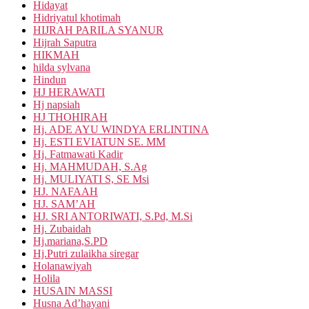
Hidayat
Hidriyatul khotimah
HIJRAH PARILA SYANUR
Hijrah Saputra
HIKMAH
hilda sylvana
Hindun
HJ HERAWATI
Hj napsiah
HJ THOHIRAH
Hj. ADE AYU WINDYA ERLINTINA
Hj. ESTI EVIATUN SE. MM
Hj. Fatmawati Kadir
Hj. MAHMUDAH, S.Ag
Hj. MULIYATI S, SE Msi
HJ. NAFAAH
HJ. SAM’AH
HJ. SRI ANTORIWATI, S.Pd, M.Si
Hj. Zubaidah
Hj.mariana,S.PD
Hj.Putri zulaikha siregar
Holanawiyah
Holila
HUSAIN MASSI
Husna Ad’hayani