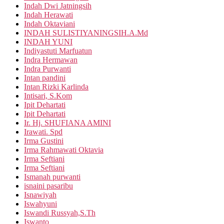
Indah Dwi Jatningsih
Indah Herawati
Indah Oktaviani
INDAH SULISTIYANINGSIH.A.Md
INDAH YUNI
Indiyastuti Marfuatun
Indra Hermawan
Indra Purwanti
Intan pandini
Intan Rizki Karlinda
Intisari, S.Kom
Ipit Dehartati
Ipit Dehartati
Ir. Hj. SHUFIANA AMINI
Irawati. Spd
Irma Gustini
Irma Rahmawati Oktavia
Irma Seftiani
Irma Seftiani
Ismanah purwanti
isnaini pasaribu
Isnawiyah
Iswahyuni
Iswandi Russyah,S.Th
Iswanto