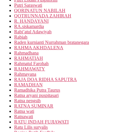
Putri Saraswati
QORINATUN NABILAH
QOTRUNNADA ZAHIRAH
R. HANDAYANI
RA.siskamardia
Rabi’atul Adawiyah
Rabiah
Raden kurnianti Nurrahman bratanegara
RAHMA AKHDALENA
Rahmadhana
RAHMATIAH
Rahmatul Farohah
RAHMAWATY
Rahmayana
RAJA DOA RIDHA SAPUTRA
RAMADHAN
Ramadhika Putra Taurus
Ratna aryani puspitasari
Ratna nengsih
RATNA SUMINAR
Ratna wati
Ratnawati
RATU INDAH FUJIAWATI
Ratu Lilis suryalis