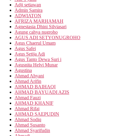
Adji setiawan
Admin Samira
ADWIATON
AFRIZA MARHAMAH
Agnestasia Dhini Silviasari
Agung cahya nugroho
AGUS ADI SETYONUGROHO
Agus Chaerul Umam
Agus Safei
Agus Setija Adi
Agus Tanto Dewa Suri i
Agusnita Helvi Munar
Agustina
Ahmad Ahyani
Ahmad Arifin
AHMAD BAIHAQI
AHMAD BAYUADI AZIS
Ahmad Fauzi
AHMAD KHANIF
Ahmad Rifai
AHMAD SAEPUDIN
Ahmad Sodiq
Ahmad Susanto
Ahmad Syarifudin
Ahmadi