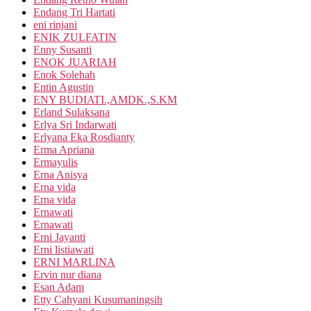
Endang Tri Hartati
eni rinjani
ENIK ZULFATIN
Enny Susanti
ENOK JUARIAH
Enok Solehah
Entin Agustin
ENY BUDIATI.,AMDK.,S.KM
Erland Sulaksana
Erlya Sri Indarwati
Erlyana Eka Rosdianty
Erma Apriana
Ermayulis
Erna Anisya
Erna vida
Erna vida
Ernawati
Ernawati
Erni Jayanti
Erni listiawati
ERNI MARLINA
Ervin nur diana
Esan Adam
Etty Cahyani Kusumaningsih