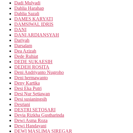
Dadi Mulyadi
Dahlia Harahap
Dahlia Sazali
DAMES KARYATI
DAMSIWAL IDRIS
DANI
DANI ARDIANSYAH
Dariyah
Darsalam
Dea Azizah
Dede Ruhiat
DEDE SUKAESIH
DEDEH ROSITA
Deni Andriyanto Nugroho
Deni hermawanto
Deny Kartika
Desi Eka Putri
Desi Nur Setiawan
Desi susianingsih
Desriani
DESTRI SETOSARI
Devia Rizkha Gustharinda
Dewi Asma Roza
Dewi Handayani
DEWI MASLIMA SIREGAR