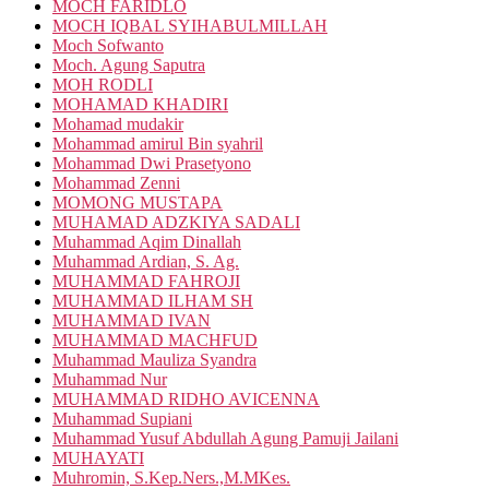
MOCH FARIDLO
MOCH IQBAL SYIHABULMILLAH
Moch Sofwanto
Moch. Agung Saputra
MOH RODLI
MOHAMAD KHADIRI
Mohamad mudakir
Mohammad amirul Bin syahril
Mohammad Dwi Prasetyono
Mohammad Zenni
MOMONG MUSTAPA
MUHAMAD ADZKIYA SADALI
Muhammad Aqim Dinallah
Muhammad Ardian, S. Ag.
MUHAMMAD FAHROJI
MUHAMMAD ILHAM SH
MUHAMMAD IVAN
MUHAMMAD MACHFUD
Muhammad Mauliza Syandra
Muhammad Nur
MUHAMMAD RIDHO AVICENNA
Muhammad Supiani
Muhammad Yusuf Abdullah Agung Pamuji Jailani
MUHAYATI
Muhromin, S.Kep.Ners.,M.MKes.