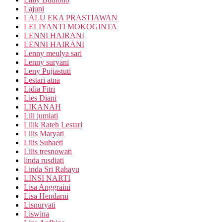
Lajuni
LALU EKA PRASTIAWAN
LELIYANTI MOKOGINTA
LENNI HAIRANI
LENNI HAIRANI
Lenny meulya sari
Lenny suryani
Leny Pujiastuti
Lestari atna
Lidia Fitri
Lies Diani
LIKANAH
Lili jumiati
Lilik Rateh Lestari
Lilis Maryati
Lilis Suhaeti
Lilis tresnowati
linda rusdiati
Linda Sri Rahayu
LINSI NARTI
Lisa Anggraini
Lisa Hendarni
Lisnuryati
Liswina