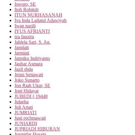
Isworo, SE
Itoh Robitoh
ITUN NURHASANAH
Iva Inda Lailatul Adawiyah
Iwan nazili
IYUS AFRIANTI
iza fauzira
Jahlela Sari, S. Ag.
Jamilah
Jarmiati
Jatmiko Indriyanto
Jauhar Asmara
Jazil sbda
Jenni Setiawati
Joko Sunarto
Jon Riah Ukur, SE
Joni Hidayat
JUBEDI || 19448
Julaeha
Juli Artati
JUMRIATI
Juni rochmawati
JUNIARDI
JUPRIADI HIBURAN
Jusmidar Husain