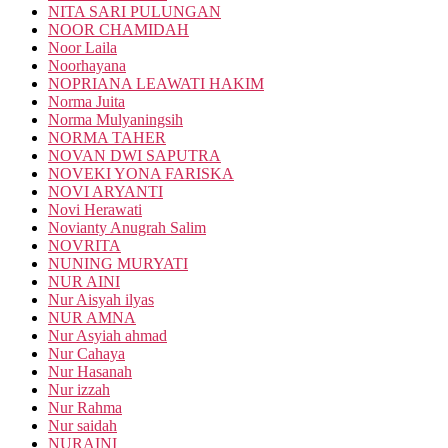
NITA SARI PULUNGAN
NOOR CHAMIDAH
Noor Laila
Noorhayana
NOPRIANA LEAWATI HAKIM
Norma Juita
Norma Mulyaningsih
NORMA TAHER
NOVAN DWI SAPUTRA
NOVEKI YONA FARISKA
NOVI ARYANTI
Novi Herawati
Novianty Anugrah Salim
NOVRITA
NUNING MURYATI
NUR AINI
Nur Aisyah ilyas
NUR AMNA
Nur Asyiah ahmad
Nur Cahaya
Nur Hasanah
Nur izzah
Nur Rahma
Nur saidah
NURAINI