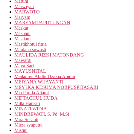
Martini
Marwiyah
MARWOTO
Maryam
MARYAM PAPUTUNGAN
Maskat
Masliani
Mastiam
Mastikhotul fitria
Maulana suwasti
MAULIDA RIZKI MATONDANG
Mawardi
Maya Sari
MAYUSNITAL
Meilanuvi Abdhi Dzakia Abidin
MEIYANA WIJAYANTI
MEY IKA KESUMA NORPUSPITASARI
Mia Parida Aliami
MIFTACHUL HUDA
Milla Hapsari
MINATI WIDIA
MINDREWATI, S. Pd. M.Si
Mira Susanti
Mirza syaputra
Mistini