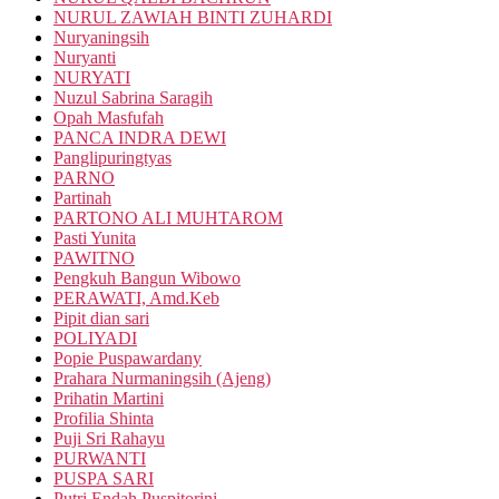
NURUL ZAWIAH BINTI ZUHARDI
Nuryaningsih
Nuryanti
NURYATI
Nuzul Sabrina Saragih
Opah Masfufah
PANCA INDRA DEWI
Panglipuringtyas
PARNO
Partinah
PARTONO ALI MUHTAROM
Pasti Yunita
PAWITNO
Pengkuh Bangun Wibowo
PERAWATI, Amd.Keb
Pipit dian sari
POLIYADI
Popie Puspawardany
Prahara Nurmaningsih (Ajeng)
Prihatin Martini
Profilia Shinta
Puji Sri Rahayu
PURWANTI
PUSPA SARI
Putri Endah Puspitorini