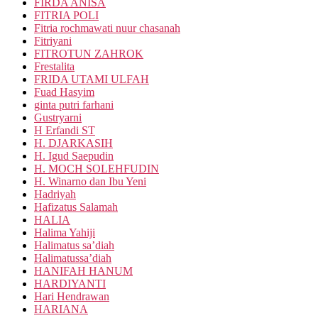
FIRDA ANISA
FITRIA POLI
Fitria rochmawati nuur chasanah
Fitriyani
FITROTUN ZAHROK
Frestalita
FRIDA UTAMI ULFAH
Fuad Hasyim
ginta putri farhani
Gustryarni
H Erfandi ST
H. DJARKASIH
H. Igud Saepudin
H. MOCH SOLEHFUDIN
H. Winarno dan Ibu Yeni
Hadriyah
Hafizatus Salamah
HALIA
Halima Yahiji
Halimatus sa’diah
Halimatussa’diah
HANIFAH HANUM
HARDIYANTI
Hari Hendrawan
HARIANA