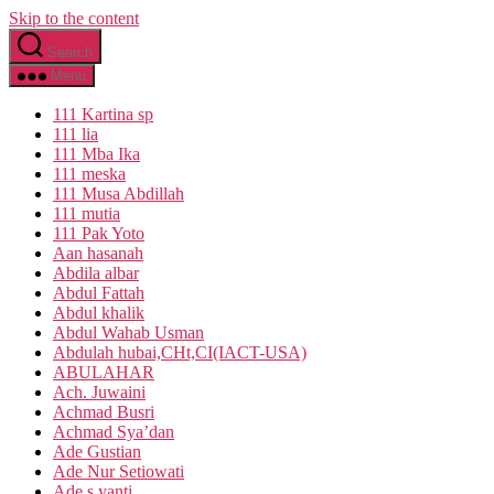
Skip to the content
Search
Menu
111 Kartina sp
111 lia
111 Mba Ika
111 meska
111 Musa Abdillah
111 mutia
111 Pak Yoto
Aan hasanah
Abdila albar
Abdul Fattah
Abdul khalik
Abdul Wahab Usman
Abdulah hubai,CHt,CI(IACT-USA)
ABULAHAR
Ach. Juwaini
Achmad Busri
Achmad Sya’dan
Ade Gustian
Ade Nur Setiowati
Ade s yanti