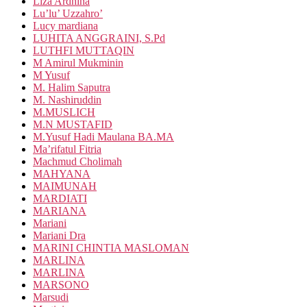
Liza Ardhina
Lu’lu’ Uzzahro’
Lucy mardiana
LUHITA ANGGRAINI, S.Pd
LUTHFI MUTTAQIN
M Amirul Mukminin
M Yusuf
M. Halim Saputra
M. Nashiruddin
M.MUSLICH
M.N MUSTAFID
M.Yusuf Hadi Maulana BA.MA
Ma’rifatul Fitria
Machmud Cholimah
MAHYANA
MAIMUNAH
MARDIATI
MARIANA
Mariani
Mariani Dra
MARINI CHINTIA MASLOMAN
MARLINA
MARLINA
MARSONO
Marsudi