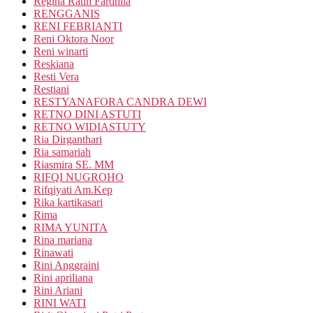
Regina Ratih Fardhila
RENGGANIS
RENI FEBRIANTI
Reni Oktora Noor
Reni winarti
Reskiana
Resti Vera
Restiani
RESTYANAFORA CANDRA DEWI
RETNO DINI ASTUTI
RETNO WIDIASTUTY
Ria Dirganthari
Ria samariah
Riasmira SE. MM
RIFQI NUGROHO
Rifqiyati Am.Kep
Rika kartikasari
Rima
RIMA YUNITA
Rina mariana
Rinawati
Rini Anggraini
Rini apriliana
Rini Ariani
RINI WATI