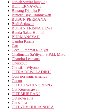
berkah samira lampung
BETI ERNAWATI
Bintang Dianika P
Bintoro Bayu Rahmawan
BUBUN PERMANA
Budi Setiawan
BULAN TRISNA DEWI
Bunda Sakra Humini
BURMANSYAH
Candra Kirana
Cart
Cece Surahmat Ruhiyat
Chalimatus Sa’diyah, S.Pd.I, M.Pd.
Chandra Lesmana
Checkout
Christian Wiyono
CITRA DEWI LADIKU
Coni norviana arisandy
Cucun
CUT DEWI ANDRIANY
Cut Keusumawati
CUT MURDANI
Cut nova elita
Cut salma
CUT ZEVI JULIA NORA