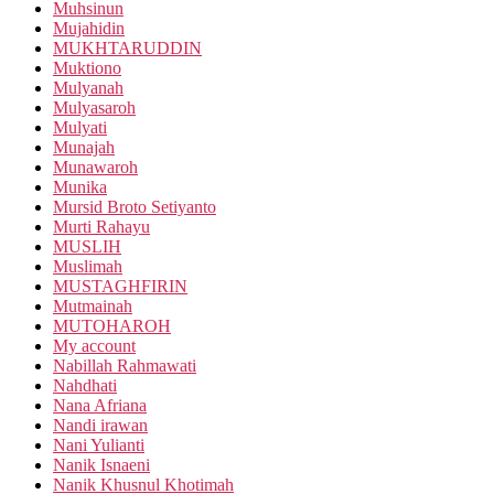
Muhsinun
Mujahidin
MUKHTARUDDIN
Muktiono
Mulyanah
Mulyasaroh
Mulyati
Munajah
Munawaroh
Munika
Mursid Broto Setiyanto
Murti Rahayu
MUSLIH
Muslimah
MUSTAGHFIRIN
Mutmainah
MUTOHAROH
My account
Nabillah Rahmawati
Nahdhati
Nana Afriana
Nandi irawan
Nani Yulianti
Nanik Isnaeni
Nanik Khusnul Khotimah