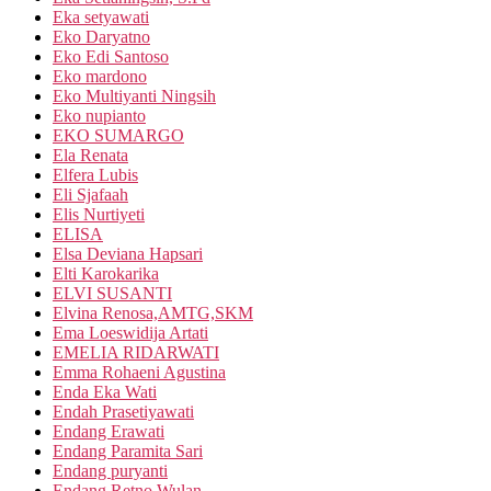
Eka setyawati
Eko Daryatno
Eko Edi Santoso
Eko mardono
Eko Multiyanti Ningsih
Eko nupianto
EKO SUMARGO
Ela Renata
Elfera Lubis
Eli Sjafaah
Elis Nurtiyeti
ELISA
Elsa Deviana Hapsari
Elti Karokarika
ELVI SUSANTI
Elvina Renosa,AMTG,SKM
Ema Loeswidija Artati
EMELIA RIDARWATI
Emma Rohaeni Agustina
Enda Eka Wati
Endah Prasetiyawati
Endang Erawati
Endang Paramita Sari
Endang puryanti
Endang Retno Wulan