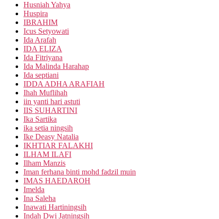
Husniah Yahya
Huspira
IBRAHIM
Icus Setyowati
Ida Arafah
IDA ELIZA
Ida Fitriyana
Ida Malinda Harahap
Ida septiani
IDDA ADHA ARAFIAH
Ihah Muflihah
iin yanti hari astuti
IIS SUHARTINI
Ika Sartika
ika setia ningsih
Ike Deasy Natalia
IKHTIAR FALAKHI
ILHAM ILAFI
Ilham Manzis
Iman ferhana binti mohd fadzil muin
IMAS HAEDAROH
Imelda
Ina Saleha
Inawati Hartiningsih
Indah Dwi Jatningsih