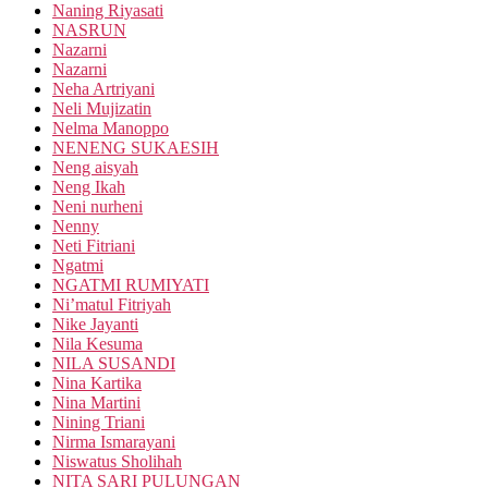
Naning Riyasati
NASRUN
Nazarni
Nazarni
Neha Artriyani
Neli Mujizatin
Nelma Manoppo
NENENG SUKAESIH
Neng aisyah
Neng Ikah
Neni nurheni
Nenny
Neti Fitriani
Ngatmi
NGATMI RUMIYATI
Ni’matul Fitriyah
Nike Jayanti
Nila Kesuma
NILA SUSANDI
Nina Kartika
Nina Martini
Nining Triani
Nirma Ismarayani
Niswatus Sholihah
NITA SARI PULUNGAN