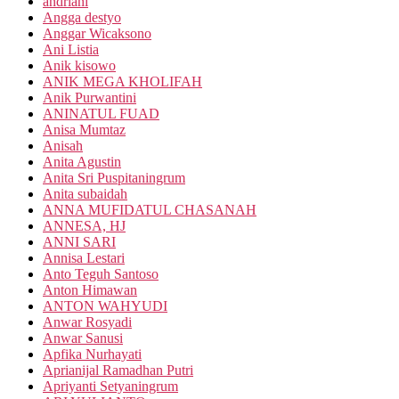
andriani
Angga destyo
Anggar Wicaksono
Ani Listia
Anik kisowo
ANIK MEGA KHOLIFAH
Anik Purwantini
ANINATUL FUAD
Anisa Mumtaz
Anisah
Anita Agustin
Anita Sri Puspitaningrum
Anita subaidah
ANNA MUFIDATUL CHASANAH
ANNESA, HJ
ANNI SARI
Annisa Lestari
Anto Teguh Santoso
Anton Himawan
ANTON WAHYUDI
Anwar Rosyadi
Anwar Sanusi
Apfika Nurhayati
Aprianijal Ramadhan Putri
Apriyanti Setyaningrum