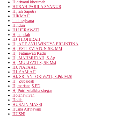
Hidriyatul khotimah
HIJRAH PARILA SYANUR
Hijrah Saputra
HIKMAH
hilda sylvana
Hindun
HJ HERAWATI
Hj napsiah
HJ THOHIRAH
Hj. ADE AYU WINDYA ERLINTINA
Hj. ESTI EVIATUN SE. MM
Hj. Fatmawati Kadir
Hj. MAHMUDAH, S.Ag
Hj. MULIYATI S, SE Msi
HJ. NAFAAH
HJ. SAM’AH
HJ. SRI ANTORIWATI, S.Pd, M.Si
Hj. Zubaidah
Hj.mariana,S.PD
Hj.Putri zulaikha siregar
Holanawiyah
Holila
HUSAIN MASSI
Husna Ad’hayani
HUSNI