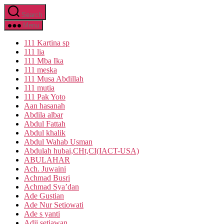
Skip
Search
to
the
Menu
content
111 Kartina sp
111 lia
111 Mba Ika
111 meska
111 Musa Abdillah
111 mutia
111 Pak Yoto
Aan hasanah
Abdila albar
Abdul Fattah
Abdul khalik
Abdul Wahab Usman
Abdulah hubai,CHt,CI(IACT-USA)
ABULAHAR
Ach. Juwaini
Achmad Busri
Achmad Sya’dan
Ade Gustian
Ade Nur Setiowati
Ade s yanti
Adji setiawan