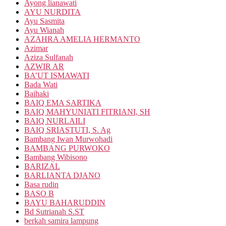
Ayong lianawati
AYU NURDITA
Ayu Sasmita
Ayu Wianah
AZAHRA AMELIA HERMANTO
Azimar
Aziza Sulfanah
AZWIR AR
BA’UT ISMAWATI
Bada Wati
Baihaki
BAIQ EMA SARTIKA
BAIQ MAHYUNIATI FITRIANI, SH
BAIQ NURLAILI
BAIQ SRIASTUTI, S. Ag
Bambang Iwan Murwohadi
BAMBANG PURWOKO
Bambang Wibisono
BARIZAL
BARLIANTA DJANO
Basa rudin
BASO B
BAYU BAHARUDDIN
Bd Sutrianah S.ST
berkah samira lampung