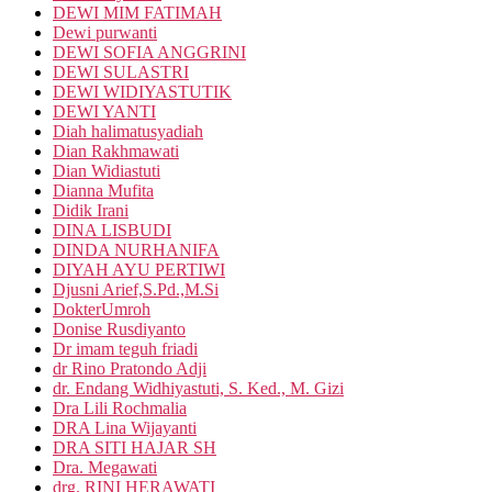
DEWI MIM FATIMAH
Dewi purwanti
DEWI SOFIA ANGGRINI
DEWI SULASTRI
DEWI WIDIYASTUTIK
DEWI YANTI
Diah halimatusyadiah
Dian Rakhmawati
Dian Widiastuti
Dianna Mufita
Didik Irani
DINA LISBUDI
DINDA NURHANIFA
DIYAH AYU PERTIWI
Djusni Arief,S.Pd.,M.Si
DokterUmroh
Donise Rusdiyanto
Dr imam teguh friadi
dr Rino Pratondo Adji
dr. Endang Widhiyastuti, S. Ked., M. Gizi
Dra Lili Rochmalia
DRA Lina Wijayanti
DRA SITI HAJAR SH
Dra. Megawati
drg. RINI HERAWATI