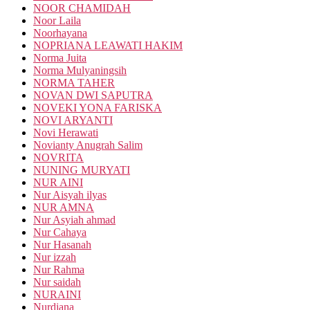
NOOR CHAMIDAH
Noor Laila
Noorhayana
NOPRIANA LEAWATI HAKIM
Norma Juita
Norma Mulyaningsih
NORMA TAHER
NOVAN DWI SAPUTRA
NOVEKI YONA FARISKA
NOVI ARYANTI
Novi Herawati
Novianty Anugrah Salim
NOVRITA
NUNING MURYATI
NUR AINI
Nur Aisyah ilyas
NUR AMNA
Nur Asyiah ahmad
Nur Cahaya
Nur Hasanah
Nur izzah
Nur Rahma
Nur saidah
NURAINI
Nurdiana