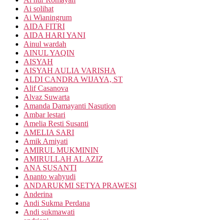
Ai solihat
Ai Wianingrum
AIDA FITRI
AIDA HARI YANI
Ainul wardah
AINUL YAQIN
AISYAH
AISYAH AULIA VARISHA
ALDI CANDRA WIJAYA, ST
Alif Casanova
Alvaz Suwarta
Amanda Damayanti Nasution
Ambar lestari
Amelia Resti Susanti
AMELIA SARI
Amik Amiyati
AMIRUL MUKMININ
AMIRULLAH AL AZIZ
ANA SUSANTI
Ananto wahyudi
ANDARUKMI SETYA PRAWESI
Anderina
Andi Sukma Perdana
Andi sukmawati