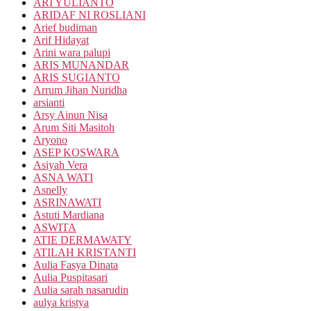
ARI YULIANTO
ARIDAF NI ROSLIANI
Arief budiman
Arif Hidayat
Arini wara palupi
ARIS MUNANDAR
ARIS SUGIANTO
Arrum Jihan Nuridha
arsianti
Arsy Ainun Nisa
Arum Siti Masitoh
Aryono
ASEP KOSWARA
Asiyah Vera
ASNA WATI
Asnelly
ASRINAWATI
Astuti Mardiana
ASWITA
ATIE DERMAWATY
ATILAH KRISTANTI
Aulia Fasya Dinata
Aulia Puspitasari
Aulia sarah nasarudin
aulya kristya