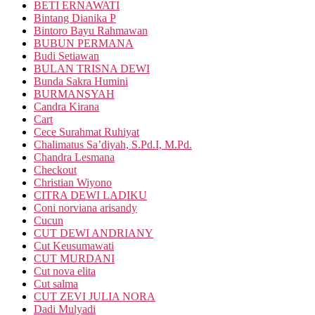
BETI ERNAWATI
Bintang Dianika P
Bintoro Bayu Rahmawan
BUBUN PERMANA
Budi Setiawan
BULAN TRISNA DEWI
Bunda Sakra Humini
BURMANSYAH
Candra Kirana
Cart
Cece Surahmat Ruhiyat
Chalimatus Sa’diyah, S.Pd.I, M.Pd.
Chandra Lesmana
Checkout
Christian Wiyono
CITRA DEWI LADIKU
Coni norviana arisandy
Cucun
CUT DEWI ANDRIANY
Cut Keusumawati
CUT MURDANI
Cut nova elita
Cut salma
CUT ZEVI JULIA NORA
Dadi Mulyadi