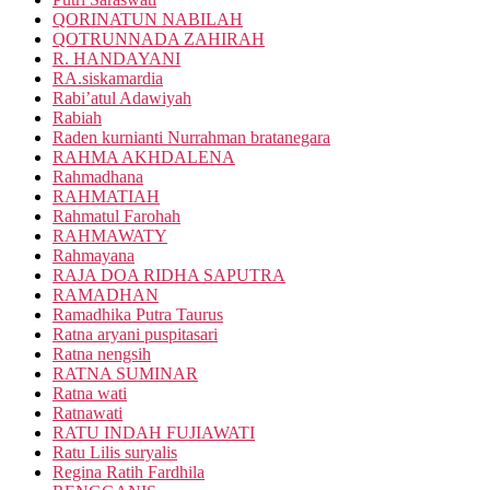
QORINATUN NABILAH
QOTRUNNADA ZAHIRAH
R. HANDAYANI
RA.siskamardia
Rabi’atul Adawiyah
Rabiah
Raden kurnianti Nurrahman bratanegara
RAHMA AKHDALENA
Rahmadhana
RAHMATIAH
Rahmatul Farohah
RAHMAWATY
Rahmayana
RAJA DOA RIDHA SAPUTRA
RAMADHAN
Ramadhika Putra Taurus
Ratna aryani puspitasari
Ratna nengsih
RATNA SUMINAR
Ratna wati
Ratnawati
RATU INDAH FUJIAWATI
Ratu Lilis suryalis
Regina Ratih Fardhila