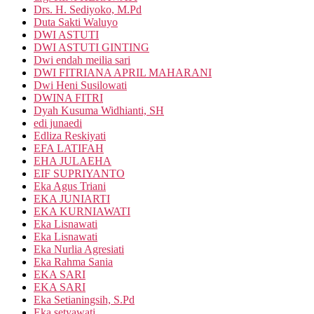
Drs. H. Sediyoko, M.Pd
Duta Sakti Waluyo
DWI ASTUTI
DWI ASTUTI GINTING
Dwi endah meilia sari
DWI FITRIANA APRIL MAHARANI
Dwi Heni Susilowati
DWINA FITRI
Dyah Kusuma Widhianti, SH
edi junaedi
Edliza Reskiyati
EFA LATIFAH
EHA JULAEHA
EIF SUPRIYANTO
Eka Agus Triani
EKA JUNIARTI
EKA KURNIAWATI
Eka Lisnawati
Eka Lisnawati
Eka Nurlia Agresiati
Eka Rahma Sania
EKA SARI
EKA SARI
Eka Setianingsih, S.Pd
Eka setyawati