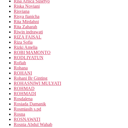
Risa Arisca Susetyo
Riska Noviani
Risviana
Risya fianicha
Rita Mirdahni
Rita Zaharah
Riwin indrawati
RIZA FAISAL
Riza Sofia
Rizki Amelia
ROBI MAMONTO
RODLIYATUN
Rofiah
Rohana
ROHANI
Rohani Br Ginting
ROHASNIWI MULYATI
ROHMAD
ROHMADI
Rosdalena
Rosiada Damanik
Rosmiasih s.pd
Rosna
ROSNAWATI
Rosnia Abdul Wahab