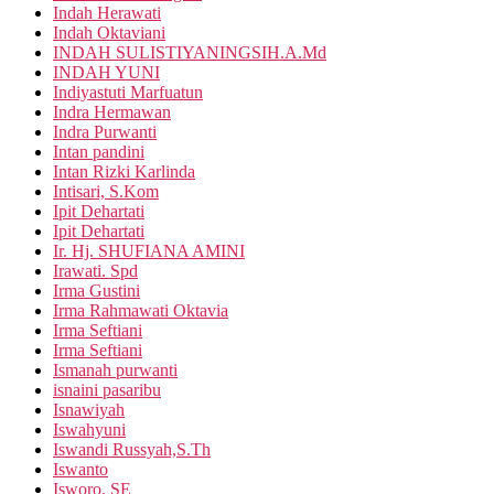
Indah Herawati
Indah Oktaviani
INDAH SULISTIYANINGSIH.A.Md
INDAH YUNI
Indiyastuti Marfuatun
Indra Hermawan
Indra Purwanti
Intan pandini
Intan Rizki Karlinda
Intisari, S.Kom
Ipit Dehartati
Ipit Dehartati
Ir. Hj. SHUFIANA AMINI
Irawati. Spd
Irma Gustini
Irma Rahmawati Oktavia
Irma Seftiani
Irma Seftiani
Ismanah purwanti
isnaini pasaribu
Isnawiyah
Iswahyuni
Iswandi Russyah,S.Th
Iswanto
Isworo, SE