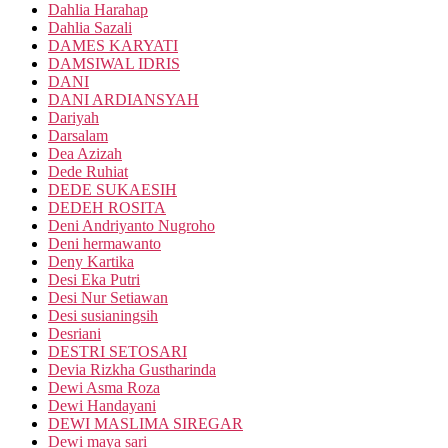
Dahlia Harahap
Dahlia Sazali
DAMES KARYATI
DAMSIWAL IDRIS
DANI
DANI ARDIANSYAH
Dariyah
Darsalam
Dea Azizah
Dede Ruhiat
DEDE SUKAESIH
DEDEH ROSITA
Deni Andriyanto Nugroho
Deni hermawanto
Deny Kartika
Desi Eka Putri
Desi Nur Setiawan
Desi susianingsih
Desriani
DESTRI SETOSARI
Devia Rizkha Gustharinda
Dewi Asma Roza
Dewi Handayani
DEWI MASLIMA SIREGAR
Dewi maya sari