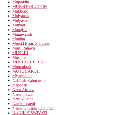
Mujahidin
MUKHTARUDDIN
Muktiono
Mulyanah
Mulyasaroh
Mulyati
Munajah
Munawaroh
Munika
Mursid Broto Setiyanto
Murti Rahayu
MUSLIH
Muslimah
MUSTAGHFIRIN
Mutmainah
MUTOHAROH
My account
Nabillah Rahmawati
Nahdhati
Nana Afriana
Nandi irawan
Nani Yulianti
Nanik Isnaeni
Nanik Khusnul Khotimah
NANIK SISWIYATI