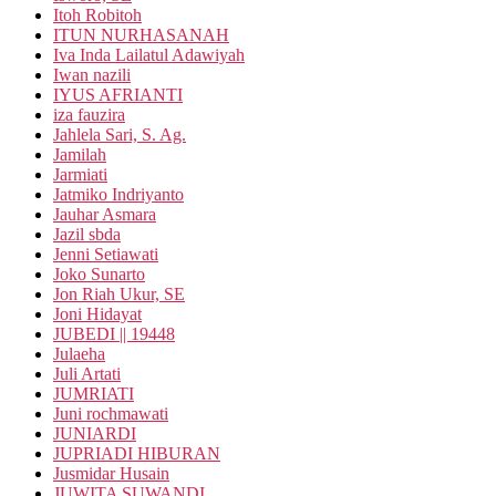
Itoh Robitoh
ITUN NURHASANAH
Iva Inda Lailatul Adawiyah
Iwan nazili
IYUS AFRIANTI
iza fauzira
Jahlela Sari, S. Ag.
Jamilah
Jarmiati
Jatmiko Indriyanto
Jauhar Asmara
Jazil sbda
Jenni Setiawati
Joko Sunarto
Jon Riah Ukur, SE
Joni Hidayat
JUBEDI || 19448
Julaeha
Juli Artati
JUMRIATI
Juni rochmawati
JUNIARDI
JUPRIADI HIBURAN
Jusmidar Husain
JUWITA SUWANDI