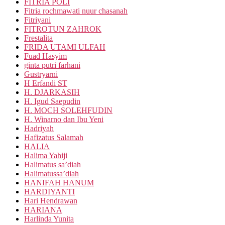
FITRIA POLI
Fitria rochmawati nuur chasanah
Fitriyani
FITROTUN ZAHROK
Frestalita
FRIDA UTAMI ULFAH
Fuad Hasyim
ginta putri farhani
Gustryarni
H Erfandi ST
H. DJARKASIH
H. Igud Saepudin
H. MOCH SOLEHFUDIN
H. Winarno dan Ibu Yeni
Hadriyah
Hafizatus Salamah
HALIA
Halima Yahiji
Halimatus sa’diah
Halimatussa’diah
HANIFAH HANUM
HARDIYANTI
Hari Hendrawan
HARIANA
Harlinda Yunita