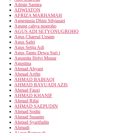
Admin Samira
ADWIATON
AFRIZA MARHAMAH
Agnestasia Dhini Silviasari
Agung cahya nugroho
AGUS ADI SETYONUGROHO
Agus Chaerul Umam
Agus Safei
Agus Setija Adi
Agus Tanto Dewa Suri i
Agusnita Helvi Munar
Agustina
Ahmad Ahyani
Ahmad Arifin
AHMAD BAIHAQI
AHMAD BAYUADI AZIS
Ahmad Fauzi
AHMAD KHANIF
Ahmad Rifai
AHMAD SAEPUDIN
Ahmad Sodiq
Ahmad Susanto
Ahmad Syarifudin
Ahmadi
Ai nur Romayah