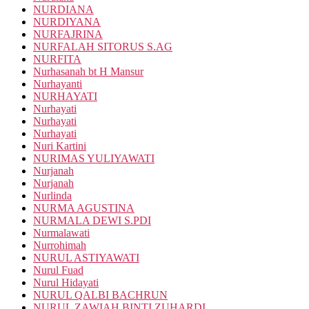
NURDIANA
NURDIYANA
NURFAJRINA
NURFALAH SITORUS S.AG
NURFITA
Nurhasanah bt H Mansur
Nurhayanti
NURHAYATI
Nurhayati
Nurhayati
Nurhayati
Nuri Kartini
NURIMAS YULIYAWATI
Nurjanah
Nurjanah
Nurlinda
NURMA AGUSTINA
NURMALA DEWI S.PDI
Nurmalawati
Nurrohimah
NURUL ASTIYAWATI
Nurul Fuad
Nurul Hidayati
NURUL QALBI BACHRUN
NURUL ZAWIAH BINTI ZUHARDI