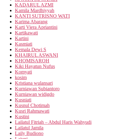
KADARUL AZMI
Kamila Mardhiyyah
KANTI SUTRISNO WATI
Karima Abarang
Karti Viera Apriantini
Kartikawati
Kartini
Kasmiati
Kemala Dewi S
KHAIRUL ASWANI
KHOMISAROH
Kiki Hayatun Nufus
Komyati
kosim
Kristiana wulansari
Kurniawan Subiantoro
Kurniawan widigdo
Kusniati
Kusnul Chotimah
Kusri Rahmawati
Kustini
Lailatul Fitriah – Abdul Haris Wahyudi
Lailatul Jamila
Laily Budiono
Lajuni