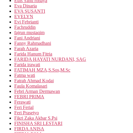
Euis Yanti rohaya
Eva Dinaria
EVA SUSANTI
EVELYN
Evi Febrianti
Fachruddin
fajrun mustaqim
Fani Andriani
Fanny Rahmadhani
Farah Azaria
Farida Hanum Fitria
FARIDA HAYATI NURDANI, SAG
Farida irawati
FATIMAH MZA,S.Sos,M.Sc
Fatma wati
Fatrah Ahmad Kodai
Faula Komalasari
Febri Arman Dermawan
FEBRI PRIMA
Ferawati
Feri Ferial
Feri Prasetyo
Fikri Zaka Akbar S.Psi
FINISHA SRI LESTARI
FIRDA ANISA