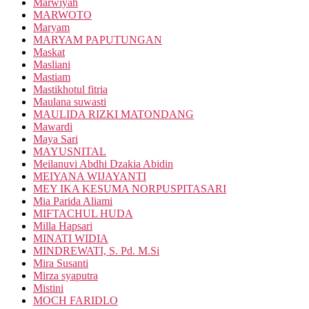
Marwiyah
MARWOTO
Maryam
MARYAM PAPUTUNGAN
Maskat
Masliani
Mastiam
Mastikhotul fitria
Maulana suwasti
MAULIDA RIZKI MATONDANG
Mawardi
Maya Sari
MAYUSNITAL
Meilanuvi Abdhi Dzakia Abidin
MEIYANA WIJAYANTI
MEY IKA KESUMA NORPUSPITASARI
Mia Parida Aliami
MIFTACHUL HUDA
Milla Hapsari
MINATI WIDIA
MINDREWATI, S. Pd. M.Si
Mira Susanti
Mirza syaputra
Mistini
MOCH FARIDLO