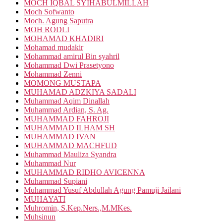
MOCH IQBAL SYIHABULMILLAH
Moch Sofwanto
Moch. Agung Saputra
MOH RODLI
MOHAMAD KHADIRI
Mohamad mudakir
Mohammad amirul Bin syahril
Mohammad Dwi Prasetyono
Mohammad Zenni
MOMONG MUSTAPA
MUHAMAD ADZKIYA SADALI
Muhammad Aqim Dinallah
Muhammad Ardian, S. Ag.
MUHAMMAD FAHROJI
MUHAMMAD ILHAM SH
MUHAMMAD IVAN
MUHAMMAD MACHFUD
Muhammad Mauliza Syandra
Muhammad Nur
MUHAMMAD RIDHO AVICENNA
Muhammad Supiani
Muhammad Yusuf Abdullah Agung Pamuji Jailani
MUHAYATI
Muhromin, S.Kep.Ners.,M.MKes.
Muhsinun