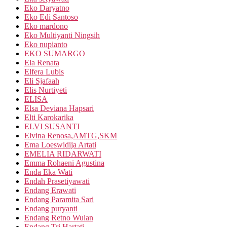
Eko Daryatno
Eko Edi Santoso
Eko mardono
Eko Multiyanti Ningsih
Eko nupianto
EKO SUMARGO
Ela Renata
Elfera Lubis
Eli Sjafaah
Elis Nurtiyeti
ELISA
Elsa Deviana Hapsari
Elti Karokarika
ELVI SUSANTI
Elvina Renosa,AMTG,SKM
Ema Loeswidija Artati
EMELIA RIDARWATI
Emma Rohaeni Agustina
Enda Eka Wati
Endah Prasetiyawati
Endang Erawati
Endang Paramita Sari
Endang puryanti
Endang Retno Wulan
Endang Tri Hartati