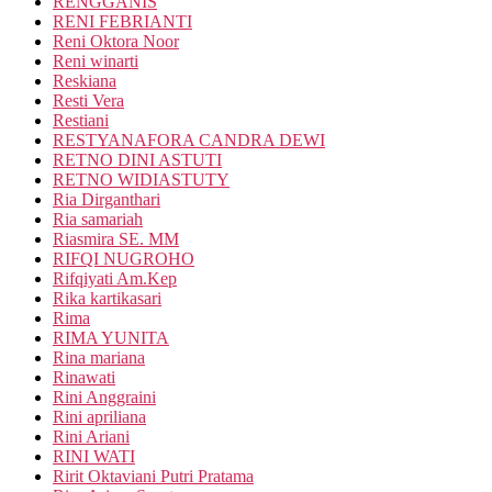
RENGGANIS
RENI FEBRIANTI
Reni Oktora Noor
Reni winarti
Reskiana
Resti Vera
Restiani
RESTYANAFORA CANDRA DEWI
RETNO DINI ASTUTI
RETNO WIDIASTUTY
Ria Dirganthari
Ria samariah
Riasmira SE. MM
RIFQI NUGROHO
Rifqiyati Am.Kep
Rika kartikasari
Rima
RIMA YUNITA
Rina mariana
Rinawati
Rini Anggraini
Rini apriliana
Rini Ariani
RINI WATI
Ririt Oktaviani Putri Pratama