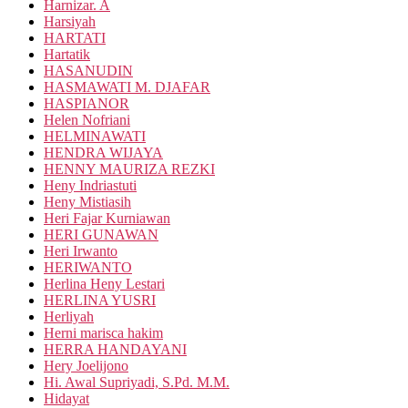
Harnizar. A
Harsiyah
HARTATI
Hartatik
HASANUDIN
HASMAWATI M. DJAFAR
HASPIANOR
Helen Nofriani
HELMINAWATI
HENDRA WIJAYA
HENNY MAURIZA REZKI
Heny Indriastuti
Heny Mistiasih
Heri Fajar Kurniawan
HERI GUNAWAN
Heri Irwanto
HERIWANTO
Herlina Heny Lestari
HERLINA YUSRI
Herliyah
Herni marisca hakim
HERRA HANDAYANI
Hery Joelijono
Hi. Awal Supriyadi, S.Pd. M.M.
Hidayat