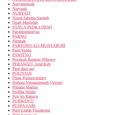
Nuryaningsih
Nuryanti
NURYATI
Nuzul Sabrina Saragih
Opah Masfufah
PANCA INDRA DEWI
Panglipuringtyas
PARNO
Partinah
PARTONO ALI MUHTAROM
Pasti Yunita
PAWITNO
Pengkuh Bangun Wibowo
PERAWATI, Amd.Keb
Pipit dian sari
POLIYADI
Popie Puspawardany
Prahara Nurmaningsih (Ajeng)
Prihatin Martini
Profilia Shinta
Puji Sri Rahayu
PURWANTI
PUSPA SARI
Putri Endah Puspitorini
Putri Saraswati