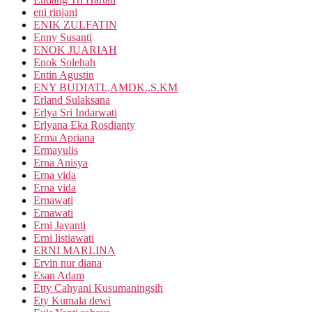
eni rinjani
ENIK ZULFATIN
Enny Susanti
ENOK JUARIAH
Enok Solehah
Entin Agustin
ENY BUDIATI.,AMDK.,S.KM
Erland Sulaksana
Erlya Sri Indarwati
Erlyana Eka Rosdianty
Erma Apriana
Ermayulis
Erna Anisya
Erna vida
Erna vida
Ernawati
Ernawati
Erni Jayanti
Erni listiawati
ERNI MARLINA
Ervin nur diana
Esan Adam
Etty Cahyani Kusumaningsih
Ety Kumala dewi