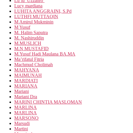
Lu’lu’ Uzzahro’
Lucy mardiana
LUHITA ANGGRAINI, S.Pd
LUTHFI MUTTAQIN
M Amirul Mukminin
M Yusuf
M. Halim Saputra
M. Nashiruddin
M.MUSLICH
M.N MUSTAFID
M.Yusuf Hadi Maulana BA.MA
Ma’rifatul Fitria
Machmud Cholimah
MAHYANA
MAIMUNAH
MARDIATI
MARIANA
Mariani
Mariani Dra
MARINI CHINTIA MASLOMAN
MARLINA
MARLINA
MARSONO
Marsudi
Martini