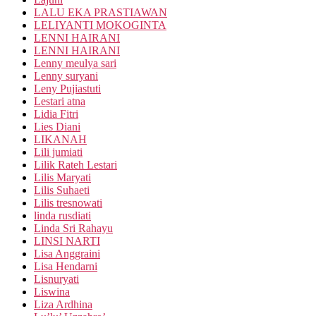
LALU EKA PRASTIAWAN
LELIYANTI MOKOGINTA
LENNI HAIRANI
LENNI HAIRANI
Lenny meulya sari
Lenny suryani
Leny Pujiastuti
Lestari atna
Lidia Fitri
Lies Diani
LIKANAH
Lili jumiati
Lilik Rateh Lestari
Lilis Maryati
Lilis Suhaeti
Lilis tresnowati
linda rusdiati
Linda Sri Rahayu
LINSI NARTI
Lisa Anggraini
Lisa Hendarni
Lisnuryati
Liswina
Liza Ardhina