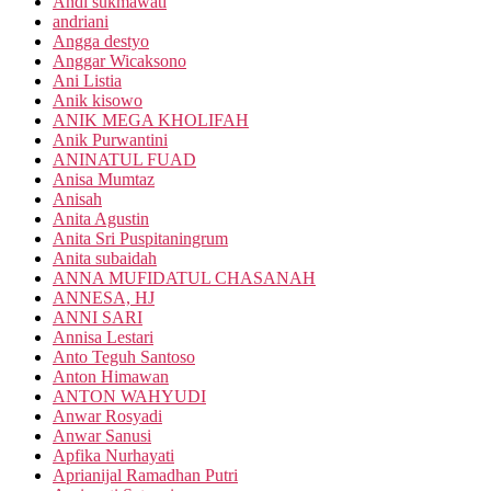
Andi sukmawati
andriani
Angga destyo
Anggar Wicaksono
Ani Listia
Anik kisowo
ANIK MEGA KHOLIFAH
Anik Purwantini
ANINATUL FUAD
Anisa Mumtaz
Anisah
Anita Agustin
Anita Sri Puspitaningrum
Anita subaidah
ANNA MUFIDATUL CHASANAH
ANNESA, HJ
ANNI SARI
Annisa Lestari
Anto Teguh Santoso
Anton Himawan
ANTON WAHYUDI
Anwar Rosyadi
Anwar Sanusi
Apfika Nurhayati
Aprianijal Ramadhan Putri