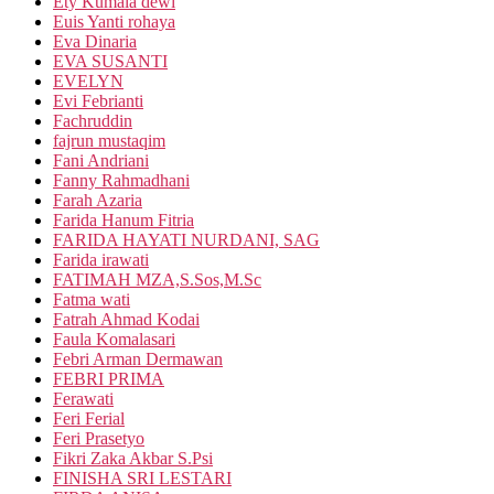
Ety Kumala dewi
Euis Yanti rohaya
Eva Dinaria
EVA SUSANTI
EVELYN
Evi Febrianti
Fachruddin
fajrun mustaqim
Fani Andriani
Fanny Rahmadhani
Farah Azaria
Farida Hanum Fitria
FARIDA HAYATI NURDANI, SAG
Farida irawati
FATIMAH MZA,S.Sos,M.Sc
Fatma wati
Fatrah Ahmad Kodai
Faula Komalasari
Febri Arman Dermawan
FEBRI PRIMA
Ferawati
Feri Ferial
Feri Prasetyo
Fikri Zaka Akbar S.Psi
FINISHA SRI LESTARI