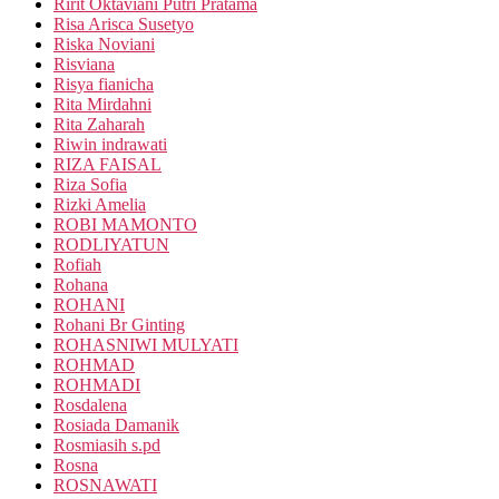
Ririt Oktaviani Putri Pratama
Risa Arisca Susetyo
Riska Noviani
Risviana
Risya fianicha
Rita Mirdahni
Rita Zaharah
Riwin indrawati
RIZA FAISAL
Riza Sofia
Rizki Amelia
ROBI MAMONTO
RODLIYATUN
Rofiah
Rohana
ROHANI
Rohani Br Ginting
ROHASNIWI MULYATI
ROHMAD
ROHMADI
Rosdalena
Rosiada Damanik
Rosmiasih s.pd
Rosna
ROSNAWATI