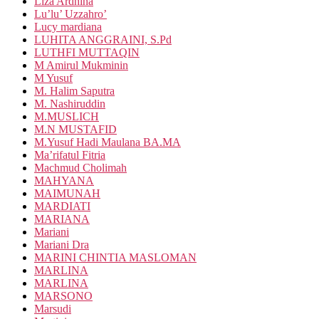
Liza Ardhina
Lu’lu’ Uzzahro’
Lucy mardiana
LUHITA ANGGRAINI, S.Pd
LUTHFI MUTTAQIN
M Amirul Mukminin
M Yusuf
M. Halim Saputra
M. Nashiruddin
M.MUSLICH
M.N MUSTAFID
M.Yusuf Hadi Maulana BA.MA
Ma’rifatul Fitria
Machmud Cholimah
MAHYANA
MAIMUNAH
MARDIATI
MARIANA
Mariani
Mariani Dra
MARINI CHINTIA MASLOMAN
MARLINA
MARLINA
MARSONO
Marsudi