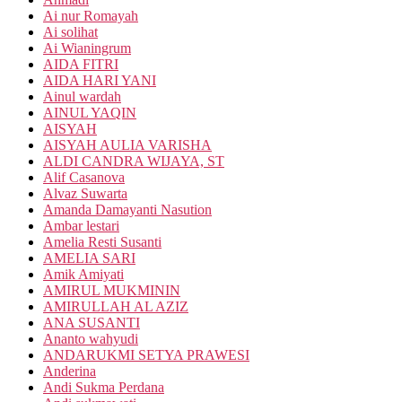
Ai nur Romayah
Ai solihat
Ai Wianingrum
AIDA FITRI
AIDA HARI YANI
Ainul wardah
AINUL YAQIN
AISYAH
AISYAH AULIA VARISHA
ALDI CANDRA WIJAYA, ST
Alif Casanova
Alvaz Suwarta
Amanda Damayanti Nasution
Ambar lestari
Amelia Resti Susanti
AMELIA SARI
Amik Amiyati
AMIRUL MUKMININ
AMIRULLAH AL AZIZ
ANA SUSANTI
Ananto wahyudi
ANDARUKMI SETYA PRAWESI
Anderina
Andi Sukma Perdana