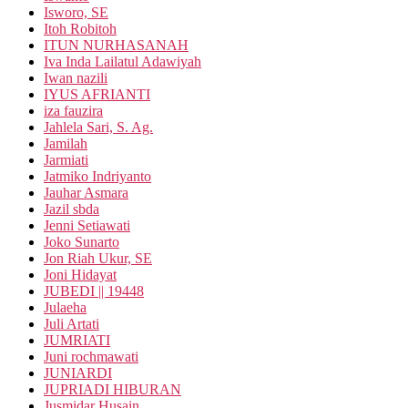
Isworo, SE
Itoh Robitoh
ITUN NURHASANAH
Iva Inda Lailatul Adawiyah
Iwan nazili
IYUS AFRIANTI
iza fauzira
Jahlela Sari, S. Ag.
Jamilah
Jarmiati
Jatmiko Indriyanto
Jauhar Asmara
Jazil sbda
Jenni Setiawati
Joko Sunarto
Jon Riah Ukur, SE
Joni Hidayat
JUBEDI || 19448
Julaeha
Juli Artati
JUMRIATI
Juni rochmawati
JUNIARDI
JUPRIADI HIBURAN
Jusmidar Husain