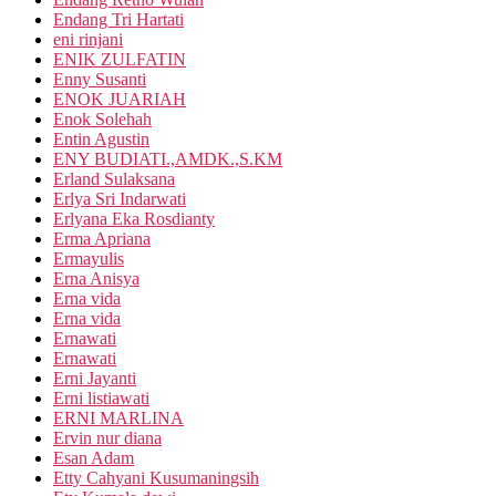
Endang Tri Hartati
eni rinjani
ENIK ZULFATIN
Enny Susanti
ENOK JUARIAH
Enok Solehah
Entin Agustin
ENY BUDIATI.,AMDK.,S.KM
Erland Sulaksana
Erlya Sri Indarwati
Erlyana Eka Rosdianty
Erma Apriana
Ermayulis
Erna Anisya
Erna vida
Erna vida
Ernawati
Ernawati
Erni Jayanti
Erni listiawati
ERNI MARLINA
Ervin nur diana
Esan Adam
Etty Cahyani Kusumaningsih