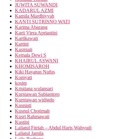
JUWITA SUWANDI
KADARUL AZMI
Kamila Mardhiyyah
KANTI SUTRISNO WATI
Karima Abarang
Karti Viera Apriantini
Kartikawati
Kartini
Kasmiati
Kemala Dewi S
KHAIRUL ASWANI
KHOMISAROH
Kiki Hayatun Nufus
Komyati
kosim
Kristiana wulansari
Kurniawan Subiantoro
Kurniawan widigdo
Kusniati
Kusnul Chotimah
Kusri Rahmawati
Kustini
Lailatul Fitriah – Abdul Haris Wahyudi
Lailatul Jamila
Laily Budiono