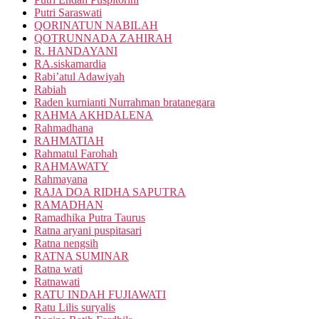
Putri Saraswati
QORINATUN NABILAH
QOTRUNNADA ZAHIRAH
R. HANDAYANI
RA.siskamardia
Rabi’atul Adawiyah
Rabiah
Raden kurnianti Nurrahman bratanegara
RAHMA AKHDALENA
Rahmadhana
RAHMATIAH
Rahmatul Farohah
RAHMAWATY
Rahmayana
RAJA DOA RIDHA SAPUTRA
RAMADHAN
Ramadhika Putra Taurus
Ratna aryani puspitasari
Ratna nengsih
RATNA SUMINAR
Ratna wati
Ratnawati
RATU INDAH FUJIAWATI
Ratu Lilis suryalis