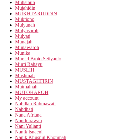
Muhsinun
Mujahidin
MUKHTARUDDIN
Muktiono
Mulyanah
Mulyasaroh
Mulyati
Munajah
Munawaroh
Munika
Mursid Broto Setiyanto
Murti Rahayu
MUSLIH
Muslimah
MUSTAGHFIRIN
Mutmainah
MUTOHAROH
My account
Nabillah Rahmawati
Nahdhati
Nana Afriana
Nandi irawan
Nani Yulianti
Nanik Isnaeni
Nanik Khusnul Khotimah