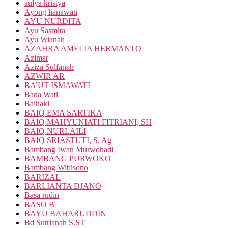
aulya kristya
Ayong lianawati
AYU NURDITA
Ayu Sasmita
Ayu Wianah
AZAHRA AMELIA HERMANTO
Azimar
Aziza Sulfanah
AZWIR AR
BA’UT ISMAWATI
Bada Wati
Baihaki
BAIQ EMA SARTIKA
BAIQ MAHYUNIATI FITRIANI, SH
BAIQ NURLAILI
BAIQ SRIASTUTI, S. Ag
Bambang Iwan Murwohadi
BAMBANG PURWOKO
Bambang Wibisono
BARIZAL
BARLIANTA DJANO
Basa rudin
BASO B
BAYU BAHARUDDIN
Bd Sutrianah S.ST