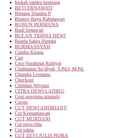
berkah samira lampung
BETI ERNAWATI
Bintang Dianika P
Bintoro Bayu Rahmawan
BUBUN PERMANA
Budi Setiawan
BULAN TRISNA DEWI
Bunda Sakra Humini
BURMANSYAH
Candra Kirana
Cart
Cece Surahmat Ruhiyat
Chalimatus Sa’diyah, S.Pd.I, M.Pd.
Chandra Lesmana
Checkout
Christian Wiyono
CITRA DEWI LADIKU
Coni norviana arisandy
Cucun
CUT DEWI ANDRIANY
Cut Keusumawati
CUT MURDANI
Cut nova elita
Cut salma
CUT ZEVI JULIA NORA