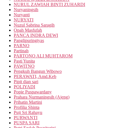
NURUL ZAWIAH BINTI ZUHARDI
Nuryaningsih
Nuryanti
NURYATI
Nuzul Sabrina Saragih
Opah Masfufah
PANCA INDRA DEWI
Panglipuringtyas
PARNO
Partinah
PARTONO ALI MUHTAROM
Pasti Yunita
PAWITNO
Pengkuh Bangun Wibowo
PERAWATI, Amd.Keb
Pipit dian sari
POLIYADI
Popie Puspawardany
Prahara Nurmaningsih (Ajeng)
Prihatin Martini
Profilia Shinta
Puji Sri Rahayu
PURWANTI
PUSPA SARI
Putri Endah Puspitorini