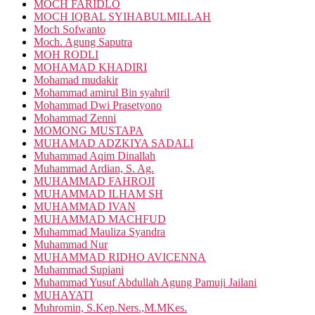
MOCH FARIDLO
MOCH IQBAL SYIHABULMILLAH
Moch Sofwanto
Moch. Agung Saputra
MOH RODLI
MOHAMAD KHADIRI
Mohamad mudakir
Mohammad amirul Bin syahril
Mohammad Dwi Prasetyono
Mohammad Zenni
MOMONG MUSTAPA
MUHAMAD ADZKIYA SADALI
Muhammad Aqim Dinallah
Muhammad Ardian, S. Ag.
MUHAMMAD FAHROJI
MUHAMMAD ILHAM SH
MUHAMMAD IVAN
MUHAMMAD MACHFUD
Muhammad Mauliza Syandra
Muhammad Nur
MUHAMMAD RIDHO AVICENNA
Muhammad Supiani
Muhammad Yusuf Abdullah Agung Pamuji Jailani
MUHAYATI
Muhromin, S.Kep.Ners.,M.MKes.