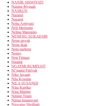
NANIK SISWIYATI
Naning Riyasati
NASRUN
Nazarni
Nazarni
Neha Artriyani
Neli Mujizatin
Nelma Manoppo
NENENG SUKAESIH
Neng aisyah
Neng Ikah
Neni nurheni
Nenny
Neti Fitriani
Ngatmi
NGATMI RUMIYATI
Ni’matul Fitriyah
Nike Jayanti
Nila Kesuma
NILA SUSANDI
Nina Kartika
Nina Martini
Nining Triani
Nirma Ismarayani
Niswatus Sholihah