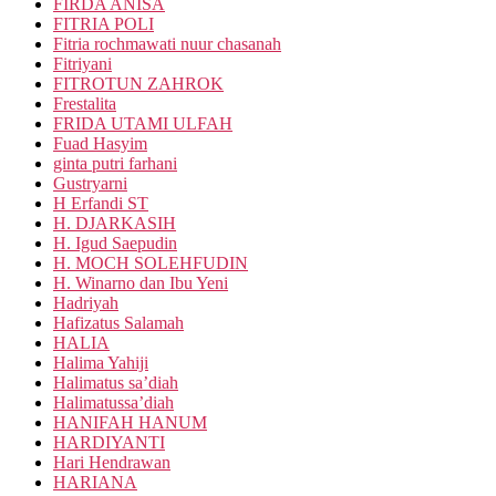
FIRDA ANISA
FITRIA POLI
Fitria rochmawati nuur chasanah
Fitriyani
FITROTUN ZAHROK
Frestalita
FRIDA UTAMI ULFAH
Fuad Hasyim
ginta putri farhani
Gustryarni
H Erfandi ST
H. DJARKASIH
H. Igud Saepudin
H. MOCH SOLEHFUDIN
H. Winarno dan Ibu Yeni
Hadriyah
Hafizatus Salamah
HALIA
Halima Yahiji
Halimatus sa’diah
Halimatussa’diah
HANIFAH HANUM
HARDIYANTI
Hari Hendrawan
HARIANA