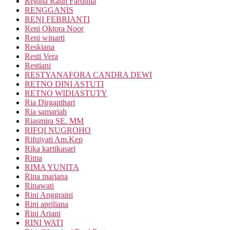
Regina Ratih Fardhila
RENGGANIS
RENI FEBRIANTI
Reni Oktora Noor
Reni winarti
Reskiana
Resti Vera
Restiani
RESTYANAFORA CANDRA DEWI
RETNO DINI ASTUTI
RETNO WIDIASTUTY
Ria Dirganthari
Ria samariah
Riasmira SE. MM
RIFQI NUGROHO
Rifqiyati Am.Kep
Rika kartikasari
Rima
RIMA YUNITA
Rina mariana
Rinawati
Rini Anggraini
Rini apriliana
Rini Ariani
RINI WATI