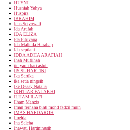
HUSNI
Husniah Yahya
Huspira
IBRAHIM
Icus Setyowati
Ida Arafah
IDA ELIZA
Ida Fitriyana
Ida Malinda Harahap
Ida septiani
IDDA ADHA ARAFIAH
Ihah Muflihah
iin yanti hari astuti
IIS SUHARTINI
Ika Sartika
ika setia ningsih
Ike Deasy Natalia
IKHTIAR FALAKHI
ILHAM ILAFI
Ilham Manzis
Iman ferhana binti mohd fadzil muin
IMAS HAEDAROH
Imelda
Ina Saleha
Inawati Hartiningsih