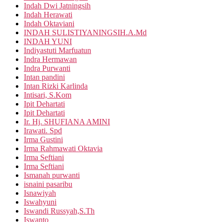
Indah Dwi Jatningsih
Indah Herawati
Indah Oktaviani
INDAH SULISTIYANINGSIH.A.Md
INDAH YUNI
Indiyastuti Marfuatun
Indra Hermawan
Indra Purwanti
Intan pandini
Intan Rizki Karlinda
Intisari, S.Kom
Ipit Dehartati
Ipit Dehartati
Ir. Hj. SHUFIANA AMINI
Irawati. Spd
Irma Gustini
Irma Rahmawati Oktavia
Irma Seftiani
Irma Seftiani
Ismanah purwanti
isnaini pasaribu
Isnawiyah
Iswahyuni
Iswandi Russyah,S.Th
Iswanto