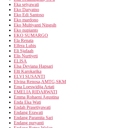
Eka setyawati
Eko Daryatno
Eko Edi Santoso
Eko mardono
Eko Multiyanti Ningsih
Eko nupianto
EKO SUMARGO
Ela Renata
Elfera Lubis
Eli Sjafaah
Elis Nurtiyeti
ELISA
Elsa Deviana Hapsari
Elti Karokarika
ELVI SUSANTI
Elvina Renosa,AMTG,SKM
Ema Loeswidija Artati
EMELIA RIDARWATI
Emma Rohaeni Agustina
Enda Eka Wati
Endah Prasetiyawati
Endang Erawati
Endang Paramita Sari
Endang puryanti
Endang Retno Wulan