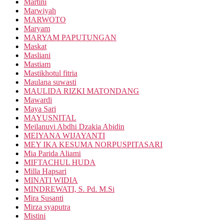
Martini
Marwiyah
MARWOTO
Maryam
MARYAM PAPUTUNGAN
Maskat
Masliani
Mastiam
Mastikhotul fitria
Maulana suwasti
MAULIDA RIZKI MATONDANG
Mawardi
Maya Sari
MAYUSNITAL
Meilanuvi Abdhi Dzakia Abidin
MEIYANA WIJAYANTI
MEY IKA KESUMA NORPUSPITASARI
Mia Parida Aliami
MIFTACHUL HUDA
Milla Hapsari
MINATI WIDIA
MINDREWATI, S. Pd. M.Si
Mira Susanti
Mirza syaputra
Mistini