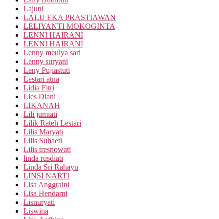
Lajuni
LALU EKA PRASTIAWAN
LELIYANTI MOKOGINTA
LENNI HAIRANI
LENNI HAIRANI
Lenny meulya sari
Lenny suryani
Leny Pujiastuti
Lestari atna
Lidia Fitri
Lies Diani
LIKANAH
Lili jumiati
Lilik Rateh Lestari
Lilis Maryati
Lilis Suhaeti
Lilis tresnowati
linda rusdiati
Linda Sri Rahayu
LINSI NARTI
Lisa Anggraini
Lisa Hendarni
Lisnuryati
Liswina