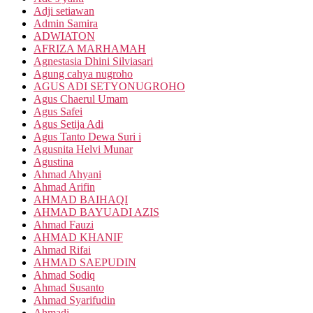
Adji setiawan
Admin Samira
ADWIATON
AFRIZA MARHAMAH
Agnestasia Dhini Silviasari
Agung cahya nugroho
AGUS ADI SETYONUGROHO
Agus Chaerul Umam
Agus Safei
Agus Setija Adi
Agus Tanto Dewa Suri i
Agusnita Helvi Munar
Agustina
Ahmad Ahyani
Ahmad Arifin
AHMAD BAIHAQI
AHMAD BAYUADI AZIS
Ahmad Fauzi
AHMAD KHANIF
Ahmad Rifai
AHMAD SAEPUDIN
Ahmad Sodiq
Ahmad Susanto
Ahmad Syarifudin
Ahmadi