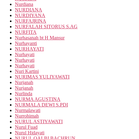
Nurdiana
NURDIANA
NURDIYANA
NURFAJRINA
NURFALAH SITORUS S.AG
NURFITA
Nurhasanah bt H Mansur
Nurhayanti
NURHAYATI
Nurhayati
Nurhayati
Nurhayati
Nuri Kartini
NURIMAS YULIYAWATI
Nurjanah
Nurjanah
Nurlinda
NURMA AGUSTINA
NURMALA DEWI S.PDI
Nurmalawati
Nurrohimah
NURUL ASTIYAWATI
Nurul Fuad
Nurul Hidayati
NURUL QALBI BACHRUN