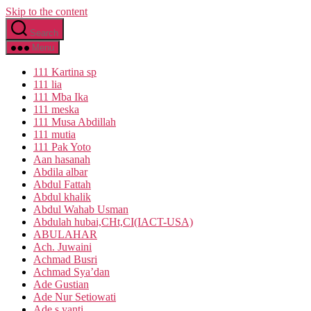
Skip to the content
Search
Menu
111 Kartina sp
111 lia
111 Mba Ika
111 meska
111 Musa Abdillah
111 mutia
111 Pak Yoto
Aan hasanah
Abdila albar
Abdul Fattah
Abdul khalik
Abdul Wahab Usman
Abdulah hubai,CHt,CI(IACT-USA)
ABULAHAR
Ach. Juwaini
Achmad Busri
Achmad Sya’dan
Ade Gustian
Ade Nur Setiowati
Ade s yanti