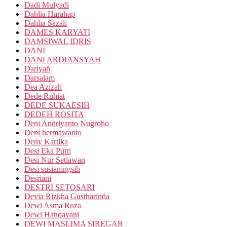
Dadi Mulyadi
Dahlia Harahap
Dahlia Sazali
DAMES KARYATI
DAMSIWAL IDRIS
DANI
DANI ARDIANSYAH
Dariyah
Darsalam
Dea Azizah
Dede Ruhiat
DEDE SUKAESIH
DEDEH ROSITA
Deni Andriyanto Nugroho
Deni hermawanto
Deny Kartika
Desi Eka Putri
Desi Nur Setiawan
Desi susianingsih
Desriani
DESTRI SETOSARI
Devia Rizkha Gustharinda
Dewi Asma Roza
Dewi Handayani
DEWI MASLIMA SIREGAR