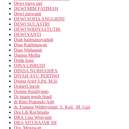
Dewi maya sari
DEWI MIM FATIMAH
Dewi purwanti
DEWI SOFIA ANGGRINI
DEWI SULASTRI
DEWI WIDIYASTUTIK
DEWI YANTI
Diah halimatusyadiah
Dian Rakhmawati
Dian Widiastuti
Dianna Mufita
Didik Irani
DINA LISBUDI
DINDA NURHANIFA
DIYAH AYU PERTIWI
Djusni Arief,S.Pd.,M.Si
DokterUmroh
Donise Rusdiyanto
Dr imam teguh friadi
dr Rino Pratondo Adji
dr. Endang Widhiyastuti, S. Ked., M. Gizi
Dra Lili Rochmalia
DRA Lina Wijayanti
DRA SITI HAJAR SH
Dra. Megawati