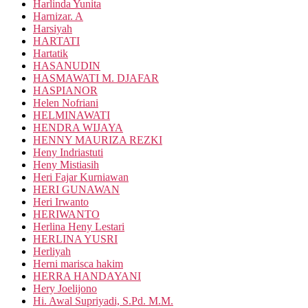
Harlinda Yunita
Harnizar. A
Harsiyah
HARTATI
Hartatik
HASANUDIN
HASMAWATI M. DJAFAR
HASPIANOR
Helen Nofriani
HELMINAWATI
HENDRA WIJAYA
HENNY MAURIZA REZKI
Heny Indriastuti
Heny Mistiasih
Heri Fajar Kurniawan
HERI GUNAWAN
Heri Irwanto
HERIWANTO
Herlina Heny Lestari
HERLINA YUSRI
Herliyah
Herni marisca hakim
HERRA HANDAYANI
Hery Joelijono
Hi. Awal Supriyadi, S.Pd. M.M.