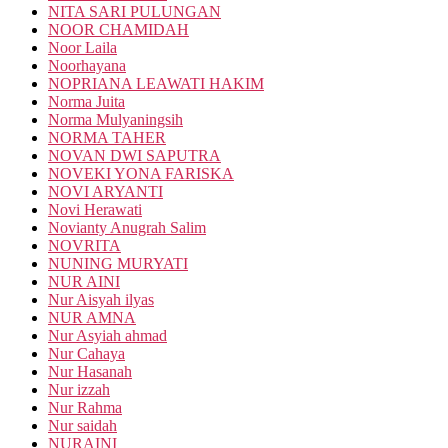
NITA SARI PULUNGAN
NOOR CHAMIDAH
Noor Laila
Noorhayana
NOPRIANA LEAWATI HAKIM
Norma Juita
Norma Mulyaningsih
NORMA TAHER
NOVAN DWI SAPUTRA
NOVEKI YONA FARISKA
NOVI ARYANTI
Novi Herawati
Novianty Anugrah Salim
NOVRITA
NUNING MURYATI
NUR AINI
Nur Aisyah ilyas
NUR AMNA
Nur Asyiah ahmad
Nur Cahaya
Nur Hasanah
Nur izzah
Nur Rahma
Nur saidah
NURAINI