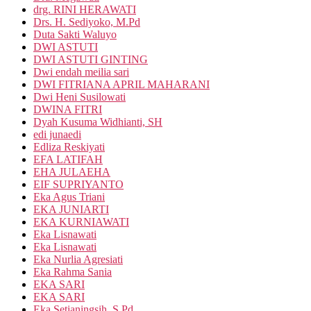
drg. RINI HERAWATI
Drs. H. Sediyoko, M.Pd
Duta Sakti Waluyo
DWI ASTUTI
DWI ASTUTI GINTING
Dwi endah meilia sari
DWI FITRIANA APRIL MAHARANI
Dwi Heni Susilowati
DWINA FITRI
Dyah Kusuma Widhianti, SH
edi junaedi
Edliza Reskiyati
EFA LATIFAH
EHA JULAEHA
EIF SUPRIYANTO
Eka Agus Triani
EKA JUNIARTI
EKA KURNIAWATI
Eka Lisnawati
Eka Lisnawati
Eka Nurlia Agresiati
Eka Rahma Sania
EKA SARI
EKA SARI
Eka Setianingsih, S.Pd