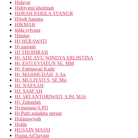
Hidayat
Hidriyatul khotimah
HIJRAH PARILA SYANUR
Hijrah Saputra
HIKMAH
hilda sylvana
Hindun
HJ HERAWATI
Hj napsiah
HJ THOHIRAH
Hj. ADE AYU WINDYA ERLINTINA
Hj. ESTI EVIATUN SE. MM
Hj. Fatmawati Kadir
Hj. MAHMUDAH, S.Ag
Hj. MULIYATI S, SE Msi
HJ. NAFAAH
HJ. SAM’AH
HJ. SRI ANTORIWATI, S.Pd, M.Si
Hj. Zubaidah
Hj.mariana,S.PD
Hj.Putri zulaikha siregar
Holanawiyah
Holila
HUSAIN MASSI
Husna Ad’hayani