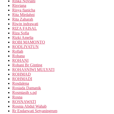
Riska Noviani
Risviana
Risya fianicha
Rita Mirdahni
Rita Zaharah
Riwin indrawati
RIZA FAISAL
Riza Sofia
Rizki Amelia
ROBI MAMONTO
RODLIYATUN
Rofiah
Rohana
ROHANI
Rohani Br Ginting
ROHASNIWI MULYATI
ROHMAD
ROHMADI
Rosdalena
Rosiada Damanik
Rosmiasih s.pd
Rosna
ROSNAWATI
Rosnia Abdul Wahab
Rr Endarwati Setyaningrum