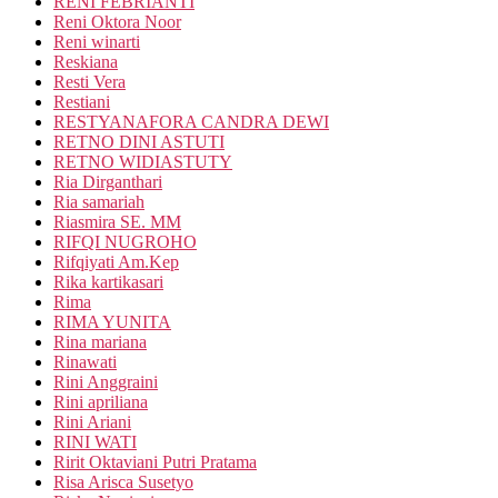
RENI FEBRIANTI
Reni Oktora Noor
Reni winarti
Reskiana
Resti Vera
Restiani
RESTYANAFORA CANDRA DEWI
RETNO DINI ASTUTI
RETNO WIDIASTUTY
Ria Dirganthari
Ria samariah
Riasmira SE. MM
RIFQI NUGROHO
Rifqiyati Am.Kep
Rika kartikasari
Rima
RIMA YUNITA
Rina mariana
Rinawati
Rini Anggraini
Rini apriliana
Rini Ariani
RINI WATI
Ririt Oktaviani Putri Pratama
Risa Arisca Susetyo