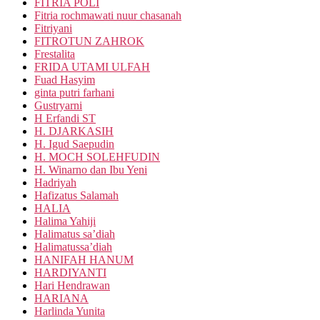
FITRIA POLI
Fitria rochmawati nuur chasanah
Fitriyani
FITROTUN ZAHROK
Frestalita
FRIDA UTAMI ULFAH
Fuad Hasyim
ginta putri farhani
Gustryarni
H Erfandi ST
H. DJARKASIH
H. Igud Saepudin
H. MOCH SOLEHFUDIN
H. Winarno dan Ibu Yeni
Hadriyah
Hafizatus Salamah
HALIA
Halima Yahiji
Halimatus sa’diah
Halimatussa’diah
HANIFAH HANUM
HARDIYANTI
Hari Hendrawan
HARIANA
Harlinda Yunita