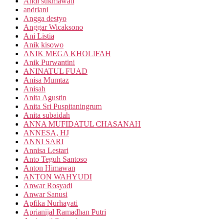
Andi sukmawati
andriani
Angga destyo
Anggar Wicaksono
Ani Listia
Anik kisowo
ANIK MEGA KHOLIFAH
Anik Purwantini
ANINATUL FUAD
Anisa Mumtaz
Anisah
Anita Agustin
Anita Sri Puspitaningrum
Anita subaidah
ANNA MUFIDATUL CHASANAH
ANNESA, HJ
ANNI SARI
Annisa Lestari
Anto Teguh Santoso
Anton Himawan
ANTON WAHYUDI
Anwar Rosyadi
Anwar Sanusi
Apfika Nurhayati
Aprianijal Ramadhan Putri