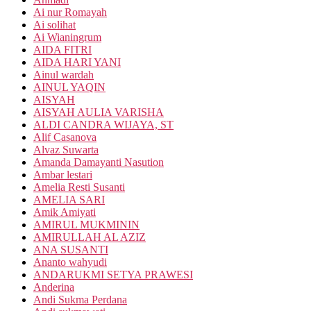
Ai nur Romayah
Ai solihat
Ai Wianingrum
AIDA FITRI
AIDA HARI YANI
Ainul wardah
AINUL YAQIN
AISYAH
AISYAH AULIA VARISHA
ALDI CANDRA WIJAYA, ST
Alif Casanova
Alvaz Suwarta
Amanda Damayanti Nasution
Ambar lestari
Amelia Resti Susanti
AMELIA SARI
Amik Amiyati
AMIRUL MUKMININ
AMIRULLAH AL AZIZ
ANA SUSANTI
Ananto wahyudi
ANDARUKMI SETYA PRAWESI
Anderina
Andi Sukma Perdana