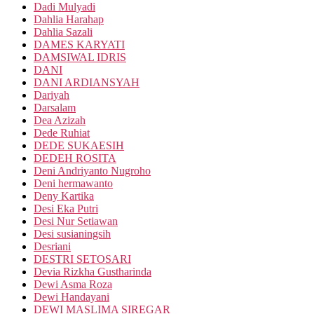
Dadi Mulyadi
Dahlia Harahap
Dahlia Sazali
DAMES KARYATI
DAMSIWAL IDRIS
DANI
DANI ARDIANSYAH
Dariyah
Darsalam
Dea Azizah
Dede Ruhiat
DEDE SUKAESIH
DEDEH ROSITA
Deni Andriyanto Nugroho
Deni hermawanto
Deny Kartika
Desi Eka Putri
Desi Nur Setiawan
Desi susianingsih
Desriani
DESTRI SETOSARI
Devia Rizkha Gustharinda
Dewi Asma Roza
Dewi Handayani
DEWI MASLIMA SIREGAR