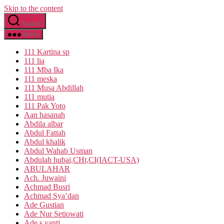
Skip to the content
Search
Menu
111 Kartina sp
111 lia
111 Mba Ika
111 meska
111 Musa Abdillah
111 mutia
111 Pak Yoto
Aan hasanah
Abdila albar
Abdul Fattah
Abdul khalik
Abdul Wahab Usman
Abdulah hubai,CHt,CI(IACT-USA)
ABULAHAR
Ach. Juwaini
Achmad Busri
Achmad Sya’dan
Ade Gustian
Ade Nur Setiowati
Ade s yanti