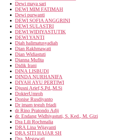
Dewi maya sari
DEWI MIM FATIMAH
Dewi purwanti
DEWI SOFIA ANGGRINI
DEWI SULASTRI
DEWI WIDIYASTUTIK
DEWI YANTI
Diah halimatusyadiah
Dian Rakhmawati
Dian Widiastuti
Dianna Mufita
Didik Irani
DINA LISBUDI
DINDA NURHANIFA
DIYAH AYU PERTIWI
Djusni Arief,S.Pd.,M.Si
DokterUmroh
Donise Rusdiyanto
Dr imam teguh friadi
dr Rino Pratondo Adji
dr. Endang Widhiyastuti, S. Ked., M. Gizi
Dra Lili Rochmalia
DRA Lina Wijayanti
DRA SITI HAJAR SH
Dra. Megawati