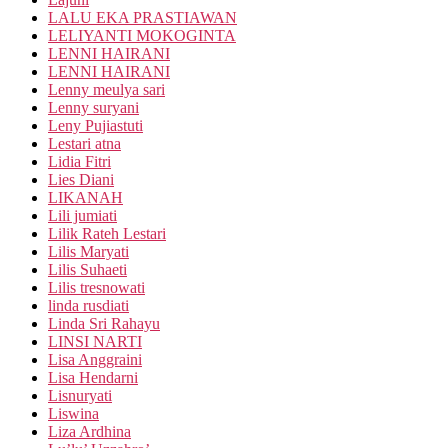
LALU EKA PRASTIAWAN
LELIYANTI MOKOGINTA
LENNI HAIRANI
LENNI HAIRANI
Lenny meulya sari
Lenny suryani
Leny Pujiastuti
Lestari atna
Lidia Fitri
Lies Diani
LIKANAH
Lili jumiati
Lilik Rateh Lestari
Lilis Maryati
Lilis Suhaeti
Lilis tresnowati
linda rusdiati
Linda Sri Rahayu
LINSI NARTI
Lisa Anggraini
Lisa Hendarni
Lisnuryati
Liswina
Liza Ardhina