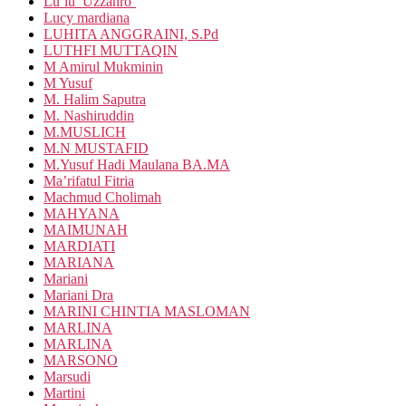
Lu’lu’ Uzzahro’
Lucy mardiana
LUHITA ANGGRAINI, S.Pd
LUTHFI MUTTAQIN
M Amirul Mukminin
M Yusuf
M. Halim Saputra
M. Nashiruddin
M.MUSLICH
M.N MUSTAFID
M.Yusuf Hadi Maulana BA.MA
Ma’rifatul Fitria
Machmud Cholimah
MAHYANA
MAIMUNAH
MARDIATI
MARIANA
Mariani
Mariani Dra
MARINI CHINTIA MASLOMAN
MARLINA
MARLINA
MARSONO
Marsudi
Martini