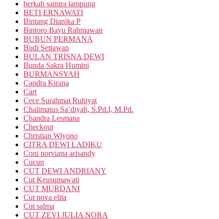
berkah samira lampung
BETI ERNAWATI
Bintang Dianika P
Bintoro Bayu Rahmawan
BUBUN PERMANA
Budi Setiawan
BULAN TRISNA DEWI
Bunda Sakra Humini
BURMANSYAH
Candra Kirana
Cart
Cece Surahmat Ruhiyat
Chalimatus Sa’diyah, S.Pd.I, M.Pd.
Chandra Lesmana
Checkout
Christian Wiyono
CITRA DEWI LADIKU
Coni norviana arisandy
Cucun
CUT DEWI ANDRIANY
Cut Keusumawati
CUT MURDANI
Cut nova elita
Cut salma
CUT ZEVI JULIA NORA