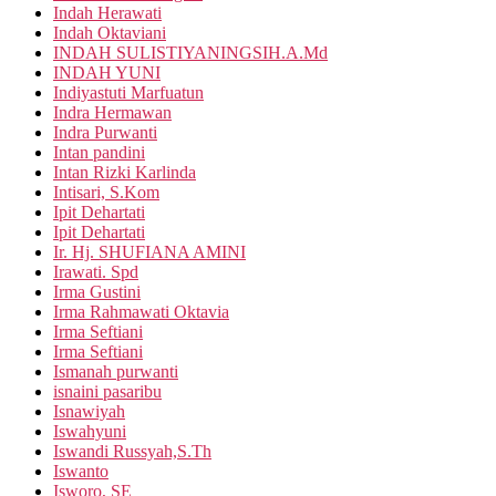
Indah Herawati
Indah Oktaviani
INDAH SULISTIYANINGSIH.A.Md
INDAH YUNI
Indiyastuti Marfuatun
Indra Hermawan
Indra Purwanti
Intan pandini
Intan Rizki Karlinda
Intisari, S.Kom
Ipit Dehartati
Ipit Dehartati
Ir. Hj. SHUFIANA AMINI
Irawati. Spd
Irma Gustini
Irma Rahmawati Oktavia
Irma Seftiani
Irma Seftiani
Ismanah purwanti
isnaini pasaribu
Isnawiyah
Iswahyuni
Iswandi Russyah,S.Th
Iswanto
Isworo, SE