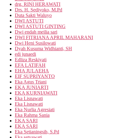
drg. RINI HERAWATI
Drs. H. Sediyoko, M.Pd
Duta Sakti Waluyo
DWI ASTUTI
DWI ASTUTI GINTING
Dwi endah meilia sari
DWI FITRIANA APRIL MAHARANI
Dwi Heni Susilowati
Dyah Kusuma Widhianti, SH
edi junaedi
Edliza Reskiyati
EFA LATIFAH
EHA JULAEHA
EIF SUPRIYANTO
Eka Agus Triani
EKA JUNIARTI
EKA KURNIAWATI
Eka Lisnawati
Eka Lisnawati
Eka Nurlia Agresiati
Eka Rahma Sania
EKA SARI
EKA SARI
Eka Setianingsih, S.Pd
Eka setyawati