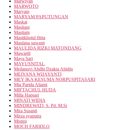
Marwiyah
MARWOTO
Maryam
MARYAM PAPUTUNGAN
Maskat
Masliani
Mastiam
Mastikhotul fitria
Maulana suwasti
MAULIDA RIZKI MATONDANG
Mawardi
Maya Sari
MAYUSNITAL
Meilanuvi Abdhi Dzakia Abidin
MEIYANA WIJAYANTI
MEY IKA KESUMA NORPUSPITASARI
Mia Parida Aliami
MIFTACHUL HUDA
Milla Hapsari
MINATI WIDIA
MINDREWATI, S. Pd. M.Si
Mira Susanti
Mirza syaputra
Mistini
MOCH FARIDLO