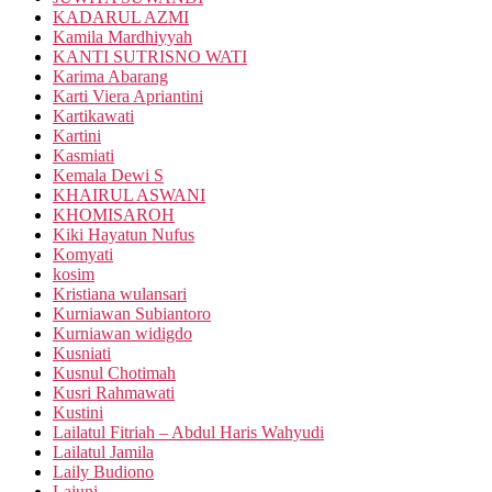
KADARUL AZMI
Kamila Mardhiyyah
KANTI SUTRISNO WATI
Karima Abarang
Karti Viera Apriantini
Kartikawati
Kartini
Kasmiati
Kemala Dewi S
KHAIRUL ASWANI
KHOMISAROH
Kiki Hayatun Nufus
Komyati
kosim
Kristiana wulansari
Kurniawan Subiantoro
Kurniawan widigdo
Kusniati
Kusnul Chotimah
Kusri Rahmawati
Kustini
Lailatul Fitriah – Abdul Haris Wahyudi
Lailatul Jamila
Laily Budiono
Lajuni