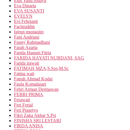
Euis Yanti rohaya
Eva Dinaria
EVA SUSANTI
EVELYN
Evi Febrianti
Fachruddin
fajrun mustaqim
Fani Andriani
Fanny Rahmadhani
Farah Azaria
Farida Hanum Fitria
FARIDA HAYATI NURDANI, SAG
Farida irawati
FATIMAH MZA,S.Sos,M.Sc
Fatma wati
Fatrah Ahmad Kodai
Faula Komalasari
Febri Arman Dermawan
FEBRI PRIMA
Ferawati
Feri Ferial
Feri Prasetyo
Fikri Zaka Akbar S.Psi
FINISHA SRI LESTARI
FIRDA ANISA