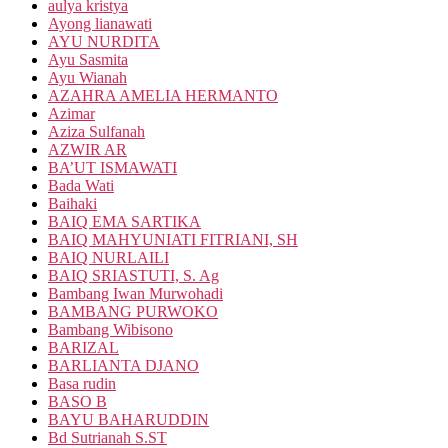
aulya kristya
Ayong lianawati
AYU NURDITA
Ayu Sasmita
Ayu Wianah
AZAHRA AMELIA HERMANTO
Azimar
Aziza Sulfanah
AZWIR AR
BA’UT ISMAWATI
Bada Wati
Baihaki
BAIQ EMA SARTIKA
BAIQ MAHYUNIATI FITRIANI, SH
BAIQ NURLAILI
BAIQ SRIASTUTI, S. Ag
Bambang Iwan Murwohadi
BAMBANG PURWOKO
Bambang Wibisono
BARIZAL
BARLIANTA DJANO
Basa rudin
BASO B
BAYU BAHARUDDIN
Bd Sutrianah S.ST