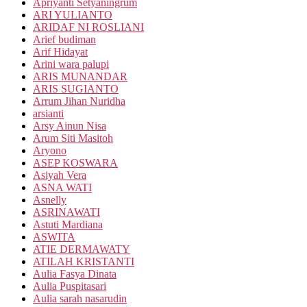
Apriyanti Setyaningrum
ARI YULIANTO
ARIDAF NI ROSLIANI
Arief budiman
Arif Hidayat
Arini wara palupi
ARIS MUNANDAR
ARIS SUGIANTO
Arrum Jihan Nuridha
arsianti
Arsy Ainun Nisa
Arum Siti Masitoh
Aryono
ASEP KOSWARA
Asiyah Vera
ASNA WATI
Asnelly
ASRINAWATI
Astuti Mardiana
ASWITA
ATIE DERMAWATY
ATILAH KRISTANTI
Aulia Fasya Dinata
Aulia Puspitasari
Aulia sarah nasarudin