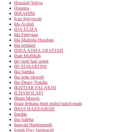
Husniah Yahya
Huspira
IBRAHIM
Icus Setyowati
Ida Arafah
IDA ELIZA
Ida Fitriyana
Ida Malinda Harahap
Ida septiani
IDDA ADHA ARAFIAH
Ihah Muflihah
iin yanti hari astuti
IIS SUHARTINI
Ika Sartika
ika setia ningsih
Ike Deasy Natalia
IKHTIAR FALAKHI
ILHAM ILAFI
Ilham Manzis
Iman ferhana binti mohd fadzil muin
IMAS HAEDAROH
Imelda
Ina Saleha
Inawati Hartiningsih
Indah Dwi Jatningsih