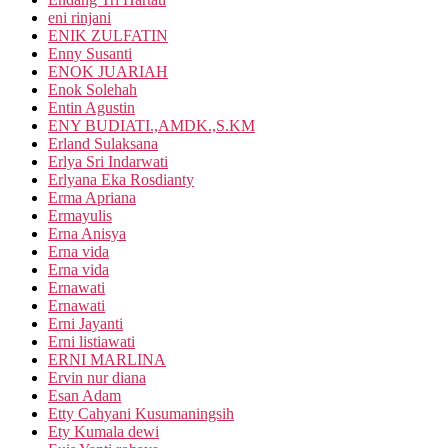
eni rinjani
ENIK ZULFATIN
Enny Susanti
ENOK JUARIAH
Enok Solehah
Entin Agustin
ENY BUDIATI.,AMDK.,S.KM
Erland Sulaksana
Erlya Sri Indarwati
Erlyana Eka Rosdianty
Erma Apriana
Ermayulis
Erna Anisya
Erna vida
Erna vida
Ernawati
Ernawati
Erni Jayanti
Erni listiawati
ERNI MARLINA
Ervin nur diana
Esan Adam
Etty Cahyani Kusumaningsih
Ety Kumala dewi