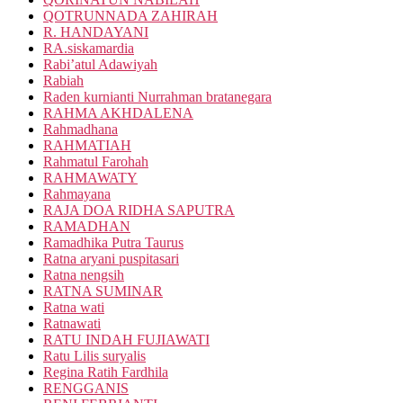
QOTRUNNADA ZAHIRAH
R. HANDAYANI
RA.siskamardia
Rabi’atul Adawiyah
Rabiah
Raden kurnianti Nurrahman bratanegara
RAHMA AKHDALENA
Rahmadhana
RAHMATIAH
Rahmatul Farohah
RAHMAWATY
Rahmayana
RAJA DOA RIDHA SAPUTRA
RAMADHAN
Ramadhika Putra Taurus
Ratna aryani puspitasari
Ratna nengsih
RATNA SUMINAR
Ratna wati
Ratnawati
RATU INDAH FUJIAWATI
Ratu Lilis suryalis
Regina Ratih Fardhila
RENGGANIS