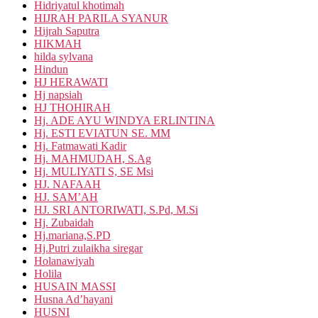
Hidriyatul khotimah
HIJRAH PARILA SYANUR
Hijrah Saputra
HIKMAH
hilda sylvana
Hindun
HJ HERAWATI
Hj napsiah
HJ THOHIRAH
Hj. ADE AYU WINDYA ERLINTINA
Hj. ESTI EVIATUN SE. MM
Hj. Fatmawati Kadir
Hj. MAHMUDAH, S.Ag
Hj. MULIYATI S, SE Msi
HJ. NAFAAH
HJ. SAM’AH
HJ. SRI ANTORIWATI, S.Pd, M.Si
Hj. Zubaidah
Hj.mariana,S.PD
Hj.Putri zulaikha siregar
Holanawiyah
Holila
HUSAIN MASSI
Husna Ad’hayani
HUSNI