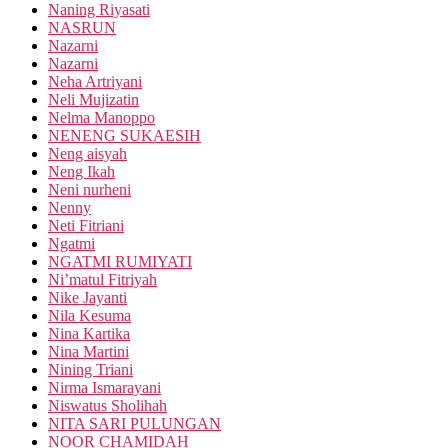
Naning Riyasati
NASRUN
Nazarni
Nazarni
Neha Artriyani
Neli Mujizatin
Nelma Manoppo
NENENG SUKAESIH
Neng aisyah
Neng Ikah
Neni nurheni
Nenny
Neti Fitriani
Ngatmi
NGATMI RUMIYATI
Ni’matul Fitriyah
Nike Jayanti
Nila Kesuma
Nina Kartika
Nina Martini
Nining Triani
Nirma Ismarayani
Niswatus Sholihah
NITA SARI PULUNGAN
NOOR CHAMIDAH