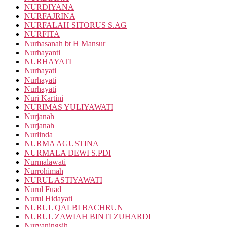
NURDIYANA
NURFAJRINA
NURFALAH SITORUS S.AG
NURFITA
Nurhasanah bt H Mansur
Nurhayanti
NURHAYATI
Nurhayati
Nurhayati
Nurhayati
Nuri Kartini
NURIMAS YULIYAWATI
Nurjanah
Nurjanah
Nurlinda
NURMA AGUSTINA
NURMALA DEWI S.PDI
Nurmalawati
Nurrohimah
NURUL ASTIYAWATI
Nurul Fuad
Nurul Hidayati
NURUL QALBI BACHRUN
NURUL ZAWIAH BINTI ZUHARDI
Nuryaningsih