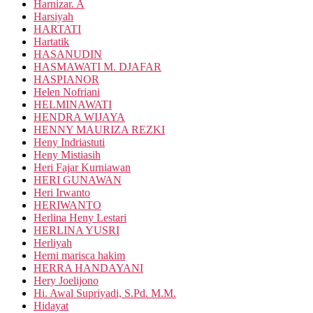
Harnizar. A
Harsiyah
HARTATI
Hartatik
HASANUDIN
HASMAWATI M. DJAFAR
HASPIANOR
Helen Nofriani
HELMINAWATI
HENDRA WIJAYA
HENNY MAURIZA REZKI
Heny Indriastuti
Heny Mistiasih
Heri Fajar Kurniawan
HERI GUNAWAN
Heri Irwanto
HERIWANTO
Herlina Heny Lestari
HERLINA YUSRI
Herliyah
Herni marisca hakim
HERRA HANDAYANI
Hery Joelijono
Hi. Awal Supriyadi, S.Pd. M.M.
Hidayat