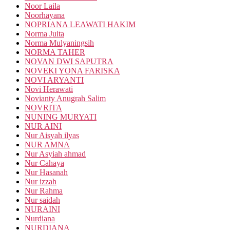
Noor Laila
Noorhayana
NOPRIANA LEAWATI HAKIM
Norma Juita
Norma Mulyaningsih
NORMA TAHER
NOVAN DWI SAPUTRA
NOVEKI YONA FARISKA
NOVI ARYANTI
Novi Herawati
Novianty Anugrah Salim
NOVRITA
NUNING MURYATI
NUR AINI
Nur Aisyah ilyas
NUR AMNA
Nur Asyiah ahmad
Nur Cahaya
Nur Hasanah
Nur izzah
Nur Rahma
Nur saidah
NURAINI
Nurdiana
NURDIANA