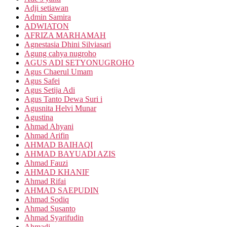
Adji setiawan
Admin Samira
ADWIATON
AFRIZA MARHAMAH
Agnestasia Dhini Silviasari
Agung cahya nugroho
AGUS ADI SETYONUGROHO
Agus Chaerul Umam
Agus Safei
Agus Setija Adi
Agus Tanto Dewa Suri i
Agusnita Helvi Munar
Agustina
Ahmad Ahyani
Ahmad Arifin
AHMAD BAIHAQI
AHMAD BAYUADI AZIS
Ahmad Fauzi
AHMAD KHANIF
Ahmad Rifai
AHMAD SAEPUDIN
Ahmad Sodiq
Ahmad Susanto
Ahmad Syarifudin
Ahmadi