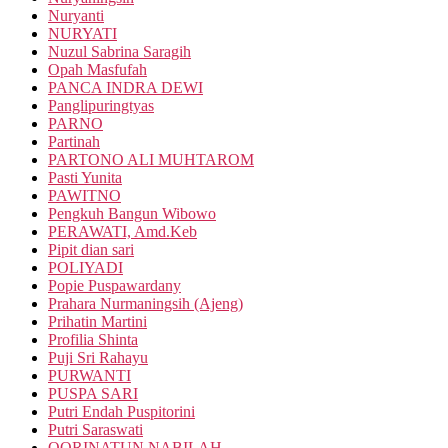
Nuryanti
NURYATI
Nuzul Sabrina Saragih
Opah Masfufah
PANCA INDRA DEWI
Panglipuringtyas
PARNO
Partinah
PARTONO ALI MUHTAROM
Pasti Yunita
PAWITNO
Pengkuh Bangun Wibowo
PERAWATI, Amd.Keb
Pipit dian sari
POLIYADI
Popie Puspawardany
Prahara Nurmaningsih (Ajeng)
Prihatin Martini
Profilia Shinta
Puji Sri Rahayu
PURWANTI
PUSPA SARI
Putri Endah Puspitorini
Putri Saraswati
QORINATUN NABILAH