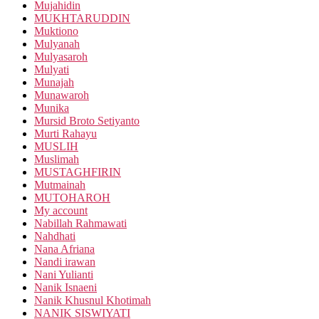
Mujahidin
MUKHTARUDDIN
Muktiono
Mulyanah
Mulyasaroh
Mulyati
Munajah
Munawaroh
Munika
Mursid Broto Setiyanto
Murti Rahayu
MUSLIH
Muslimah
MUSTAGHFIRIN
Mutmainah
MUTOHAROH
My account
Nabillah Rahmawati
Nahdhati
Nana Afriana
Nandi irawan
Nani Yulianti
Nanik Isnaeni
Nanik Khusnul Khotimah
NANIK SISWIYATI