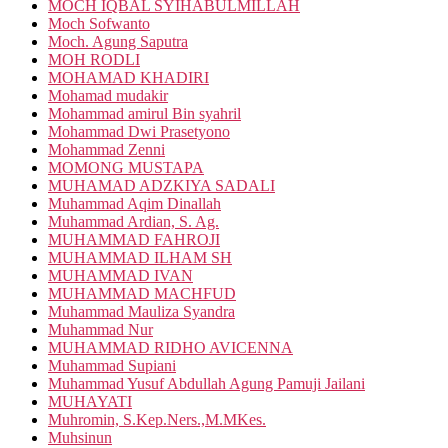
MOCH IQBAL SYIHABULMILLAH
Moch Sofwanto
Moch. Agung Saputra
MOH RODLI
MOHAMAD KHADIRI
Mohamad mudakir
Mohammad amirul Bin syahril
Mohammad Dwi Prasetyono
Mohammad Zenni
MOMONG MUSTAPA
MUHAMAD ADZKIYA SADALI
Muhammad Aqim Dinallah
Muhammad Ardian, S. Ag.
MUHAMMAD FAHROJI
MUHAMMAD ILHAM SH
MUHAMMAD IVAN
MUHAMMAD MACHFUD
Muhammad Mauliza Syandra
Muhammad Nur
MUHAMMAD RIDHO AVICENNA
Muhammad Supiani
Muhammad Yusuf Abdullah Agung Pamuji Jailani
MUHAYATI
Muhromin, S.Kep.Ners.,M.MKes.
Muhsinun