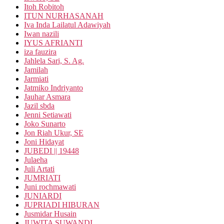
Itoh Robitoh
ITUN NURHASANAH
Iva Inda Lailatul Adawiyah
Iwan nazili
IYUS AFRIANTI
iza fauzira
Jahlela Sari, S. Ag.
Jamilah
Jarmiati
Jatmiko Indriyanto
Jauhar Asmara
Jazil sbda
Jenni Setiawati
Joko Sunarto
Jon Riah Ukur, SE
Joni Hidayat
JUBEDI || 19448
Julaeha
Juli Artati
JUMRIATI
Juni rochmawati
JUNIARDI
JUPRIADI HIBURAN
Jusmidar Husain
JUWITA SUWANDI