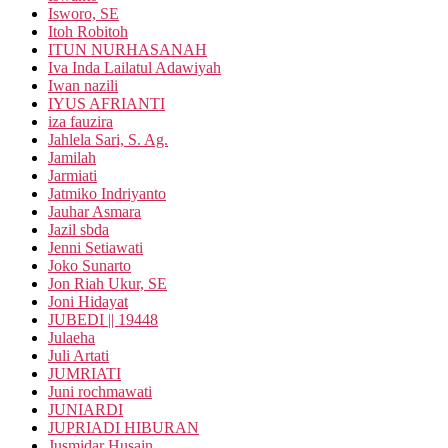
Isworo, SE
Itoh Robitoh
ITUN NURHASANAH
Iva Inda Lailatul Adawiyah
Iwan nazili
IYUS AFRIANTI
iza fauzira
Jahlela Sari, S. Ag.
Jamilah
Jarmiati
Jatmiko Indriyanto
Jauhar Asmara
Jazil sbda
Jenni Setiawati
Joko Sunarto
Jon Riah Ukur, SE
Joni Hidayat
JUBEDI || 19448
Julaeha
Juli Artati
JUMRIATI
Juni rochmawati
JUNIARDI
JUPRIADI HIBURAN
Jusmidar Husain