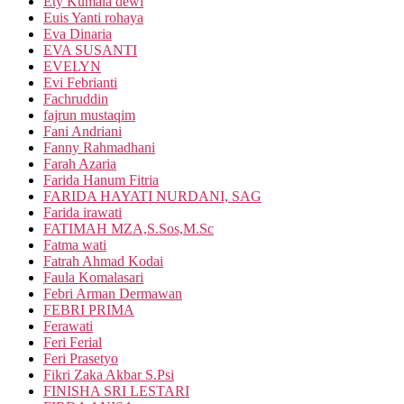
Ety Kumala dewi
Euis Yanti rohaya
Eva Dinaria
EVA SUSANTI
EVELYN
Evi Febrianti
Fachruddin
fajrun mustaqim
Fani Andriani
Fanny Rahmadhani
Farah Azaria
Farida Hanum Fitria
FARIDA HAYATI NURDANI, SAG
Farida irawati
FATIMAH MZA,S.Sos,M.Sc
Fatma wati
Fatrah Ahmad Kodai
Faula Komalasari
Febri Arman Dermawan
FEBRI PRIMA
Ferawati
Feri Ferial
Feri Prasetyo
Fikri Zaka Akbar S.Psi
FINISHA SRI LESTARI