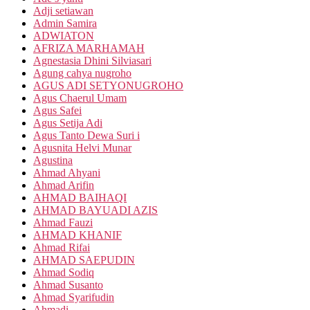
Adji setiawan
Admin Samira
ADWIATON
AFRIZA MARHAMAH
Agnestasia Dhini Silviasari
Agung cahya nugroho
AGUS ADI SETYONUGROHO
Agus Chaerul Umam
Agus Safei
Agus Setija Adi
Agus Tanto Dewa Suri i
Agusnita Helvi Munar
Agustina
Ahmad Ahyani
Ahmad Arifin
AHMAD BAIHAQI
AHMAD BAYUADI AZIS
Ahmad Fauzi
AHMAD KHANIF
Ahmad Rifai
AHMAD SAEPUDIN
Ahmad Sodiq
Ahmad Susanto
Ahmad Syarifudin
Ahmadi