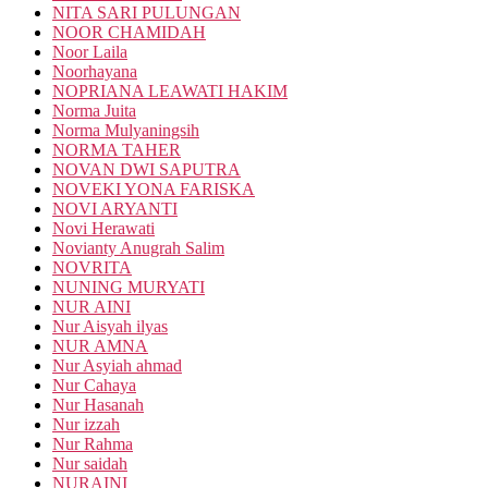
NITA SARI PULUNGAN
NOOR CHAMIDAH
Noor Laila
Noorhayana
NOPRIANA LEAWATI HAKIM
Norma Juita
Norma Mulyaningsih
NORMA TAHER
NOVAN DWI SAPUTRA
NOVEKI YONA FARISKA
NOVI ARYANTI
Novi Herawati
Novianty Anugrah Salim
NOVRITA
NUNING MURYATI
NUR AINI
Nur Aisyah ilyas
NUR AMNA
Nur Asyiah ahmad
Nur Cahaya
Nur Hasanah
Nur izzah
Nur Rahma
Nur saidah
NURAINI