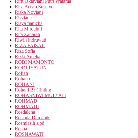
Ririt Oktaviani Putri Pratama
Risa Arisca Susetyo
Riska Noviani
Risviana
Risya fianicha
Rita Mirdahni
Rita Zaharah
Riwin indrawati
RIZA FAISAL
Riza Sofia
Rizki Amelia
ROBI MAMONTO
RODLIYATUN
Rofiah
Rohana
ROHANI
Rohani Br Ginting
ROHASNIWI MULYATI
ROHMAD
ROHMADI
Rosdalena
Rosiada Damanik
Rosmiasih s.pd
Rosna
ROSNAWATI