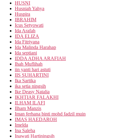
HUSNI
Husniah Yahya
Huspira
IBRAHIM
Icus Setyowati
Ida Arafah
IDA ELIZA
Ida Fitriyana
Ida Malinda Harahap
Ida septiani
IDDA ADHA ARAFIAH
Ihah Muflihah
iin yanti hari astuti
IIS SUHARTINI
Ika Sartika
ika setia ningsih
Ike Deasy Natalia
IKHTIAR FALAKHI
ILHAM ILAFI
Ilham Manzis
Iman ferhana binti mohd fadzil muin
IMAS HAEDAROH
Imelda
Ina Saleha
Inawati Hartiningsih