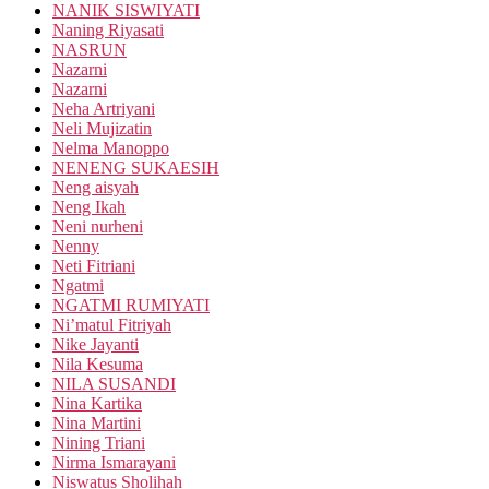
NANIK SISWIYATI
Naning Riyasati
NASRUN
Nazarni
Nazarni
Neha Artriyani
Neli Mujizatin
Nelma Manoppo
NENENG SUKAESIH
Neng aisyah
Neng Ikah
Neni nurheni
Nenny
Neti Fitriani
Ngatmi
NGATMI RUMIYATI
Ni’matul Fitriyah
Nike Jayanti
Nila Kesuma
NILA SUSANDI
Nina Kartika
Nina Martini
Nining Triani
Nirma Ismarayani
Niswatus Sholihah