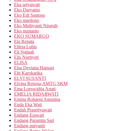
Eka setyawati
Eko Daryatno
Eko Edi Santoso
Eko mardono
Eko Multiyanti Ningsih
Eko nupianto
EKO SUMARGO
Ela Renata
Elfera Lubis
Eli Sjafaah
Elis Nurtiyeti
ELISA
Elsa Deviana Hapsari
Elti Karokarika
ELVI SUSANTI
Elvina Renosa,AMTG,SKM
Ema Loeswidija Artati
EMELIA RIDARWATI
Emma Rohaeni Agustina
Enda Eka Wati
Endah Prasetiyawati
Endang Erawati
Endang Paramita Sari
Endang puryanti
Endang Retno Wulan