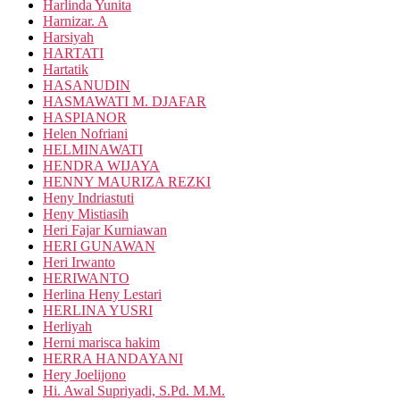
Harlinda Yunita
Harnizar. A
Harsiyah
HARTATI
Hartatik
HASANUDIN
HASMAWATI M. DJAFAR
HASPIANOR
Helen Nofriani
HELMINAWATI
HENDRA WIJAYA
HENNY MAURIZA REZKI
Heny Indriastuti
Heny Mistiasih
Heri Fajar Kurniawan
HERI GUNAWAN
Heri Irwanto
HERIWANTO
Herlina Heny Lestari
HERLINA YUSRI
Herliyah
Herni marisca hakim
HERRA HANDAYANI
Hery Joelijono
Hi. Awal Supriyadi, S.Pd. M.M.