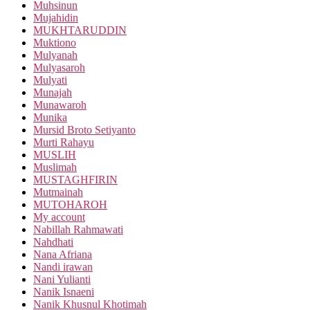
Muhsinun
Mujahidin
MUKHTARUDDIN
Muktiono
Mulyanah
Mulyasaroh
Mulyati
Munajah
Munawaroh
Munika
Mursid Broto Setiyanto
Murti Rahayu
MUSLIH
Muslimah
MUSTAGHFIRIN
Mutmainah
MUTOHAROH
My account
Nabillah Rahmawati
Nahdhati
Nana Afriana
Nandi irawan
Nani Yulianti
Nanik Isnaeni
Nanik Khusnul Khotimah