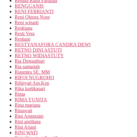
Regina Ratih Fardhila
RENGGANIS
RENI FEBRIANTI
Reni Oktora Noor
Reni winarti
Reskiana
Resti Vera
Restiani
RESTYANAFORA CANDRA DEWI
RETNO DINI ASTUTI
RETNO WIDIASTUTY
Ria Dirganthari
Ria samariah
Riasmira SE. MM
RIFQI NUGROHO
Rifqiyati Am.Kep
Rika kartikasari
Rima
RIMA YUNITA
Rina mariana
Rinawati
Rini Anggraini
Rini apriliana
Rini Ariani
RINI WATI