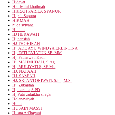
Hidayat
Hidriyatul khotimah
HIJRAH PARILA SYANUR
Hijrah Saputra
HIKMAH
hilda sylvana
Hindun
HJ HERAWATI
Hj napsiah
HJ THOHIRAH
Hj. ADE AYU WINDYA ERLINTINA
Hj. ESTI EVIATUN SE. MM
Hj. Fatmawati Kadir
Hj. MAHMUDAH, S.Ag
Hj. MULIYATI S, SE Msi
HJ. NAFAAH
HJ. SAM’AH
HJ. SRI ANTORIWATI, S.Pd, M.Si
Hj. Zubaidah
Hj.mariana,S.PD
Hj.Putri zulaikha siregar
Holanawiyah
Holila
HUSAIN MASSI
Husna Ad’hayani