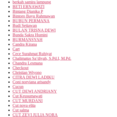
berkah samira lampung
BETI ERNAWATI
Bintang Dianika P
Bintoro Bayu Rahmawan
BUBUN PERMANA
Budi Setiawan
BULAN TRISNA DEWI
Bunda Sakra Humini
BURMANSYAH
Candra Kirana
Cart
Cece Surahmat Ruhiyat
Chalimatus Sa’diyah, S.Pd.I, M.Pd.
Chandra Lesmana
Checkout
Christian Wiyono
CITRA DEWI LADIKU
Coni norviana arisandy
Cucun
CUT DEWI ANDRIANY
Cut Keusumawati
CUT MURDANI
Cut nova elita
Cut salma
CUT ZEVI JULIA NORA