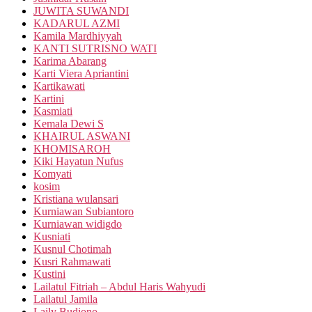
JUWITA SUWANDI
KADARUL AZMI
Kamila Mardhiyyah
KANTI SUTRISNO WATI
Karima Abarang
Karti Viera Apriantini
Kartikawati
Kartini
Kasmiati
Kemala Dewi S
KHAIRUL ASWANI
KHOMISAROH
Kiki Hayatun Nufus
Komyati
kosim
Kristiana wulansari
Kurniawan Subiantoro
Kurniawan widigdo
Kusniati
Kusnul Chotimah
Kusri Rahmawati
Kustini
Lailatul Fitriah – Abdul Haris Wahyudi
Lailatul Jamila
Laily Budiono