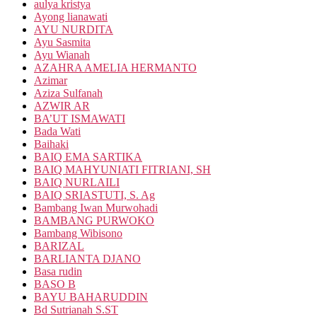
aulya kristya
Ayong lianawati
AYU NURDITA
Ayu Sasmita
Ayu Wianah
AZAHRA AMELIA HERMANTO
Azimar
Aziza Sulfanah
AZWIR AR
BA’UT ISMAWATI
Bada Wati
Baihaki
BAIQ EMA SARTIKA
BAIQ MAHYUNIATI FITRIANI, SH
BAIQ NURLAILI
BAIQ SRIASTUTI, S. Ag
Bambang Iwan Murwohadi
BAMBANG PURWOKO
Bambang Wibisono
BARIZAL
BARLIANTA DJANO
Basa rudin
BASO B
BAYU BAHARUDDIN
Bd Sutrianah S.ST