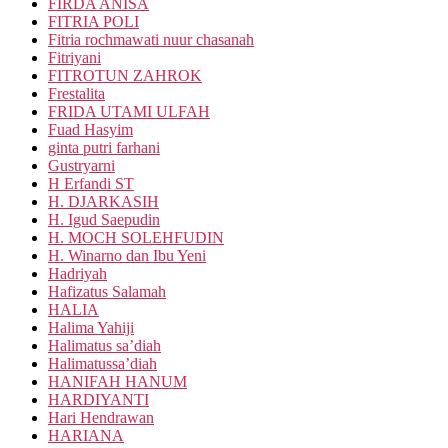
FIRDA ANISA
FITRIA POLI
Fitria rochmawati nuur chasanah
Fitriyani
FITROTUN ZAHROK
Frestalita
FRIDA UTAMI ULFAH
Fuad Hasyim
ginta putri farhani
Gustryarni
H Erfandi ST
H. DJARKASIH
H. Igud Saepudin
H. MOCH SOLEHFUDIN
H. Winarno dan Ibu Yeni
Hadriyah
Hafizatus Salamah
HALIA
Halima Yahiji
Halimatus sa’diah
Halimatussa’diah
HANIFAH HANUM
HARDIYANTI
Hari Hendrawan
HARIANA