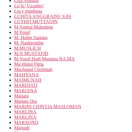
Liza Ardhina
Lu’lu’ Uzzahro’
Lucy mardiana
LUHITA ANGGRAINI, S.Pd
LUTHFI MUTTAQIN
M Amirul Mukminin
M Yusuf
M. Halim Saputra
M. Nashiruddin
M.MUSLICH
M.N MUSTAFID
M.Yusuf Hadi Maulana BA.MA
Ma’rifatul Fitria
Machmud Cholimah
MAHYANA
MAIMUNAH
MARDIATI
MARIANA
Mariani
Mariani Dra
MARINI CHINTIA MASLOMAN
MARLINA
MARLINA
MARSONO
Marsudi