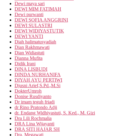
Dewi maya sari
DEWI MIM FATIMAH
Dewi purwanti
DEWI SOFIA ANGGRINI
DEWI SULASTRI
DEWI WIDIYASTUTIK
DEWI YANTI
Diah halimatusyadiah
Dian Rakhmawati
Dian Widiastuti
Dianna Mufita
Didik Irani
DINA LISBUDI
DINDA NURHANIFA
DIYAH AYU PERTIWI
Djusni Arief,S.Pd.,M.Si
DokterUmroh
Donise Rusdiyanto
Dr imam teguh friadi
dr Rino Pratondo Adji
dr. Endang Widhiyastuti, S. Ked., M. Gizi
Dra Lili Rochmalia
DRA Lina Wijayanti
DRA SITI HAJAR SH
Dra. Megawati