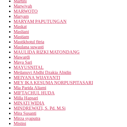
Martini
Marwiyah
MARWOTO
Maryam
MARYAM PAPUTUNGAN
Maskat
Masliani
Mastiam
Mastikhotul fitria
Maulana suwasti
MAULIDA RIZKI MATONDANG
Mawardi
Maya Sari
MAYUSNITAL
Meilanuvi Abdhi Dzakia Abidin
MEIYANA WIJAYANTI
MEY IKA KESUMA NORPUSPITASARI
Mia Parida Aliami
MIFTACHUL HUDA
Milla Hapsari
MINATI WIDIA
MINDREWATI, S. Pd. M.Si
Mira Susanti
Mirza syaputra
Mistini