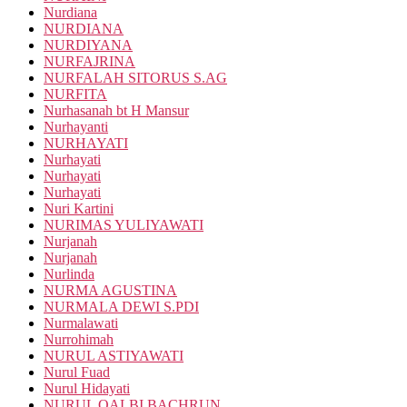
Nurdiana
NURDIANA
NURDIYANA
NURFAJRINA
NURFALAH SITORUS S.AG
NURFITA
Nurhasanah bt H Mansur
Nurhayanti
NURHAYATI
Nurhayati
Nurhayati
Nurhayati
Nuri Kartini
NURIMAS YULIYAWATI
Nurjanah
Nurjanah
Nurlinda
NURMA AGUSTINA
NURMALA DEWI S.PDI
Nurmalawati
Nurrohimah
NURUL ASTIYAWATI
Nurul Fuad
Nurul Hidayati
NURUL QALBI BACHRUN