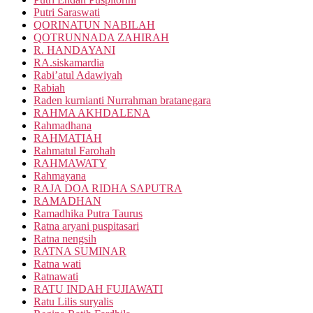
Putri Saraswati
QORINATUN NABILAH
QOTRUNNADA ZAHIRAH
R. HANDAYANI
RA.siskamardia
Rabi’atul Adawiyah
Rabiah
Raden kurnianti Nurrahman bratanegara
RAHMA AKHDALENA
Rahmadhana
RAHMATIAH
Rahmatul Farohah
RAHMAWATY
Rahmayana
RAJA DOA RIDHA SAPUTRA
RAMADHAN
Ramadhika Putra Taurus
Ratna aryani puspitasari
Ratna nengsih
RATNA SUMINAR
Ratna wati
Ratnawati
RATU INDAH FUJIAWATI
Ratu Lilis suryalis