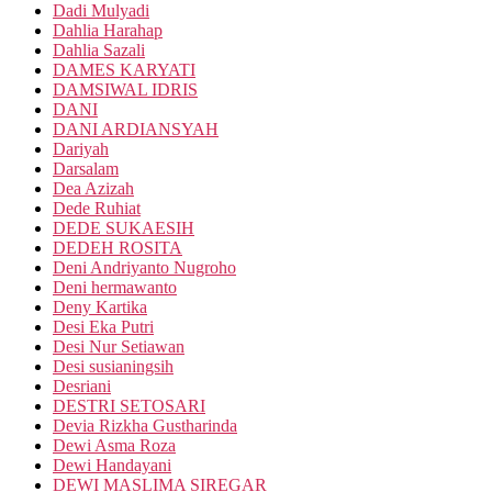
Dadi Mulyadi
Dahlia Harahap
Dahlia Sazali
DAMES KARYATI
DAMSIWAL IDRIS
DANI
DANI ARDIANSYAH
Dariyah
Darsalam
Dea Azizah
Dede Ruhiat
DEDE SUKAESIH
DEDEH ROSITA
Deni Andriyanto Nugroho
Deni hermawanto
Deny Kartika
Desi Eka Putri
Desi Nur Setiawan
Desi susianingsih
Desriani
DESTRI SETOSARI
Devia Rizkha Gustharinda
Dewi Asma Roza
Dewi Handayani
DEWI MASLIMA SIREGAR