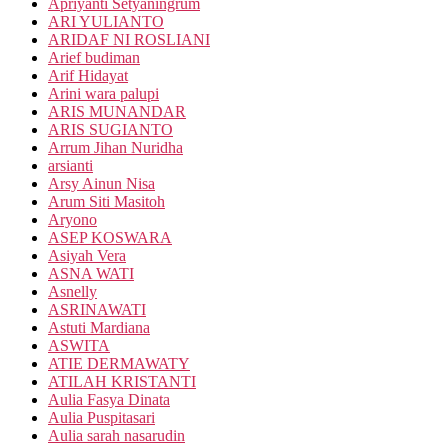
Apriyanti Setyaningrum
ARI YULIANTO
ARIDAF NI ROSLIANI
Arief budiman
Arif Hidayat
Arini wara palupi
ARIS MUNANDAR
ARIS SUGIANTO
Arrum Jihan Nuridha
arsianti
Arsy Ainun Nisa
Arum Siti Masitoh
Aryono
ASEP KOSWARA
Asiyah Vera
ASNA WATI
Asnelly
ASRINAWATI
Astuti Mardiana
ASWITA
ATIE DERMAWATY
ATILAH KRISTANTI
Aulia Fasya Dinata
Aulia Puspitasari
Aulia sarah nasarudin