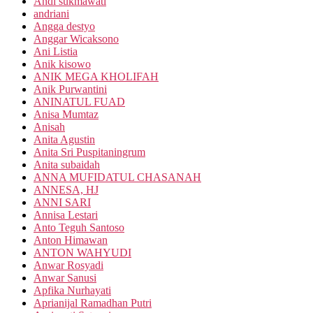
Andi sukmawati
andriani
Angga destyo
Anggar Wicaksono
Ani Listia
Anik kisowo
ANIK MEGA KHOLIFAH
Anik Purwantini
ANINATUL FUAD
Anisa Mumtaz
Anisah
Anita Agustin
Anita Sri Puspitaningrum
Anita subaidah
ANNA MUFIDATUL CHASANAH
ANNESA, HJ
ANNI SARI
Annisa Lestari
Anto Teguh Santoso
Anton Himawan
ANTON WAHYUDI
Anwar Rosyadi
Anwar Sanusi
Apfika Nurhayati
Aprianijal Ramadhan Putri