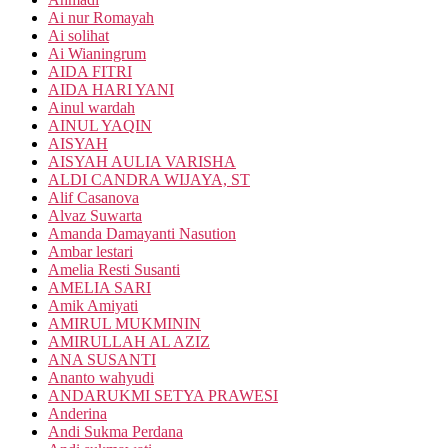
Ai nur Romayah
Ai solihat
Ai Wianingrum
AIDA FITRI
AIDA HARI YANI
Ainul wardah
AINUL YAQIN
AISYAH
AISYAH AULIA VARISHA
ALDI CANDRA WIJAYA, ST
Alif Casanova
Alvaz Suwarta
Amanda Damayanti Nasution
Ambar lestari
Amelia Resti Susanti
AMELIA SARI
Amik Amiyati
AMIRUL MUKMININ
AMIRULLAH AL AZIZ
ANA SUSANTI
Ananto wahyudi
ANDARUKMI SETYA PRAWESI
Anderina
Andi Sukma Perdana