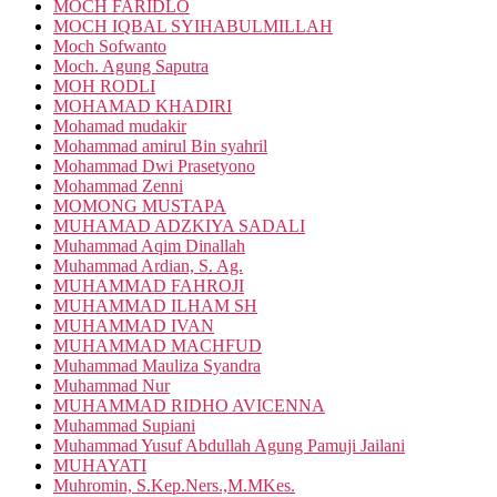
MOCH FARIDLO
MOCH IQBAL SYIHABULMILLAH
Moch Sofwanto
Moch. Agung Saputra
MOH RODLI
MOHAMAD KHADIRI
Mohamad mudakir
Mohammad amirul Bin syahril
Mohammad Dwi Prasetyono
Mohammad Zenni
MOMONG MUSTAPA
MUHAMAD ADZKIYA SADALI
Muhammad Aqim Dinallah
Muhammad Ardian, S. Ag.
MUHAMMAD FAHROJI
MUHAMMAD ILHAM SH
MUHAMMAD IVAN
MUHAMMAD MACHFUD
Muhammad Mauliza Syandra
Muhammad Nur
MUHAMMAD RIDHO AVICENNA
Muhammad Supiani
Muhammad Yusuf Abdullah Agung Pamuji Jailani
MUHAYATI
Muhromin, S.Kep.Ners.,M.MKes.