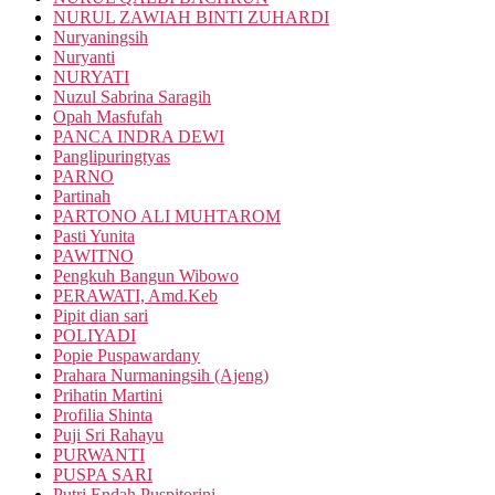
NURUL ZAWIAH BINTI ZUHARDI
Nuryaningsih
Nuryanti
NURYATI
Nuzul Sabrina Saragih
Opah Masfufah
PANCA INDRA DEWI
Panglipuringtyas
PARNO
Partinah
PARTONO ALI MUHTAROM
Pasti Yunita
PAWITNO
Pengkuh Bangun Wibowo
PERAWATI, Amd.Keb
Pipit dian sari
POLIYADI
Popie Puspawardany
Prahara Nurmaningsih (Ajeng)
Prihatin Martini
Profilia Shinta
Puji Sri Rahayu
PURWANTI
PUSPA SARI
Putri Endah Puspitorini