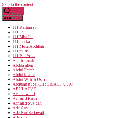
Skip to the content
Search
Menu
111 Kartina sp
111 lia
111 Mba Ika
111 meska
111 Musa Abdillah
111 mutia
111 Pak Yoto
Aan hasanah
Abdila albar
Abdul Fattah
Abdul khalik
Abdul Wahab Usman
Abdulah hubai,CHt,CI(IACT-USA)
ABULAHAR
Ach. Juwaini
Achmad Busri
Achmad Sya’dan
Ade Gustian
Ade Nur Setiowati
Ade s yanti