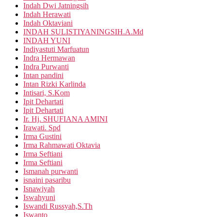
Indah Dwi Jatningsih
Indah Herawati
Indah Oktaviani
INDAH SULISTIYANINGSIH.A.Md
INDAH YUNI
Indiyastuti Marfuatun
Indra Hermawan
Indra Purwanti
Intan pandini
Intan Rizki Karlinda
Intisari, S.Kom
Ipit Dehartati
Ipit Dehartati
Ir. Hj. SHUFIANA AMINI
Irawati. Spd
Irma Gustini
Irma Rahmawati Oktavia
Irma Seftiani
Irma Seftiani
Ismanah purwanti
isnaini pasaribu
Isnawiyah
Iswahyuni
Iswandi Russyah,S.Th
Iswanto