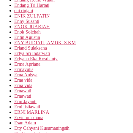
Endang Tri Hartati
eni rinjani
ENIK ZULFATIN
Enny Susanti
ENOK JUARIAH
Enok Solehah
Entin Agustin
ENY BUDIATI.,AMDK.,S.KM
Erland Sulaksana
Erlya Sri Indarwati
Erlyana Eka Rosdianty
Erma Apriana
Ermayulis
Erna Anisya
Erna vida
Erna vida
Ernawati
Ernawati
Erni Jayanti
Erni listiawati
ERNI MARLINA
Ervin nur diana
Esan Adam
Etty Cahyani Kusumaningsih