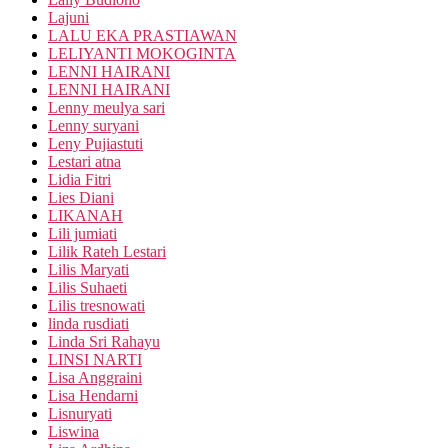
Lajuni
LALU EKA PRASTIAWAN
LELIYANTI MOKOGINTA
LENNI HAIRANI
LENNI HAIRANI
Lenny meulya sari
Lenny suryani
Leny Pujiastuti
Lestari atna
Lidia Fitri
Lies Diani
LIKANAH
Lili jumiati
Lilik Rateh Lestari
Lilis Maryati
Lilis Suhaeti
Lilis tresnowati
linda rusdiati
Linda Sri Rahayu
LINSI NARTI
Lisa Anggraini
Lisa Hendarni
Lisnuryati
Liswina