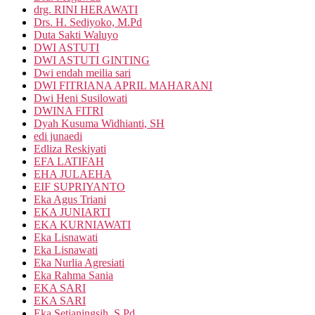
drg. RINI HERAWATI
Drs. H. Sediyoko, M.Pd
Duta Sakti Waluyo
DWI ASTUTI
DWI ASTUTI GINTING
Dwi endah meilia sari
DWI FITRIANA APRIL MAHARANI
Dwi Heni Susilowati
DWINA FITRI
Dyah Kusuma Widhianti, SH
edi junaedi
Edliza Reskiyati
EFA LATIFAH
EHA JULAEHA
EIF SUPRIYANTO
Eka Agus Triani
EKA JUNIARTI
EKA KURNIAWATI
Eka Lisnawati
Eka Lisnawati
Eka Nurlia Agresiati
Eka Rahma Sania
EKA SARI
EKA SARI
Eka Setianingsih, S.Pd