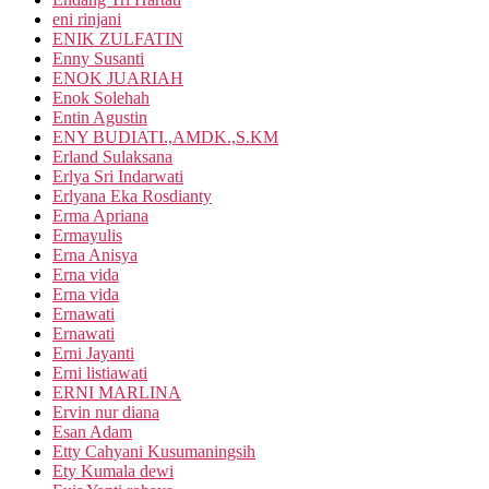
eni rinjani
ENIK ZULFATIN
Enny Susanti
ENOK JUARIAH
Enok Solehah
Entin Agustin
ENY BUDIATI.,AMDK.,S.KM
Erland Sulaksana
Erlya Sri Indarwati
Erlyana Eka Rosdianty
Erma Apriana
Ermayulis
Erna Anisya
Erna vida
Erna vida
Ernawati
Ernawati
Erni Jayanti
Erni listiawati
ERNI MARLINA
Ervin nur diana
Esan Adam
Etty Cahyani Kusumaningsih
Ety Kumala dewi