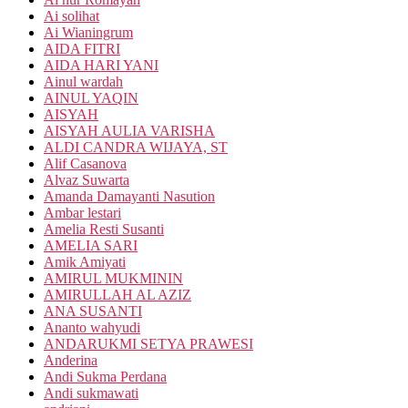
Ai solihat
Ai Wianingrum
AIDA FITRI
AIDA HARI YANI
Ainul wardah
AINUL YAQIN
AISYAH
AISYAH AULIA VARISHA
ALDI CANDRA WIJAYA, ST
Alif Casanova
Alvaz Suwarta
Amanda Damayanti Nasution
Ambar lestari
Amelia Resti Susanti
AMELIA SARI
Amik Amiyati
AMIRUL MUKMININ
AMIRULLAH AL AZIZ
ANA SUSANTI
Ananto wahyudi
ANDARUKMI SETYA PRAWESI
Anderina
Andi Sukma Perdana
Andi sukmawati