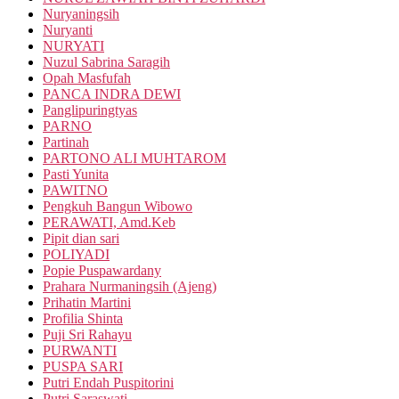
Nuryaningsih
Nuryanti
NURYATI
Nuzul Sabrina Saragih
Opah Masfufah
PANCA INDRA DEWI
Panglipuringtyas
PARNO
Partinah
PARTONO ALI MUHTAROM
Pasti Yunita
PAWITNO
Pengkuh Bangun Wibowo
PERAWATI, Amd.Keb
Pipit dian sari
POLIYADI
Popie Puspawardany
Prahara Nurmaningsih (Ajeng)
Prihatin Martini
Profilia Shinta
Puji Sri Rahayu
PURWANTI
PUSPA SARI
Putri Endah Puspitorini
Putri Saraswati