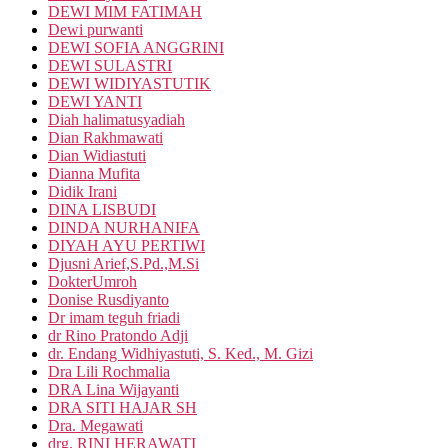
DEWI MIM FATIMAH
Dewi purwanti
DEWI SOFIA ANGGRINI
DEWI SULASTRI
DEWI WIDIYASTUTIK
DEWI YANTI
Diah halimatusyadiah
Dian Rakhmawati
Dian Widiastuti
Dianna Mufita
Didik Irani
DINA LISBUDI
DINDA NURHANIFA
DIYAH AYU PERTIWI
Djusni Arief,S.Pd.,M.Si
DokterUmroh
Donise Rusdiyanto
Dr imam teguh friadi
dr Rino Pratondo Adji
dr. Endang Widhiyastuti, S. Ked., M. Gizi
Dra Lili Rochmalia
DRA Lina Wijayanti
DRA SITI HAJAR SH
Dra. Megawati
drg. RINI HERAWATI