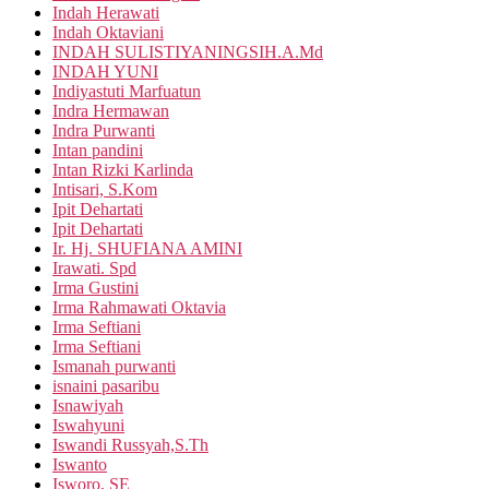
Indah Herawati
Indah Oktaviani
INDAH SULISTIYANINGSIH.A.Md
INDAH YUNI
Indiyastuti Marfuatun
Indra Hermawan
Indra Purwanti
Intan pandini
Intan Rizki Karlinda
Intisari, S.Kom
Ipit Dehartati
Ipit Dehartati
Ir. Hj. SHUFIANA AMINI
Irawati. Spd
Irma Gustini
Irma Rahmawati Oktavia
Irma Seftiani
Irma Seftiani
Ismanah purwanti
isnaini pasaribu
Isnawiyah
Iswahyuni
Iswandi Russyah,S.Th
Iswanto
Isworo, SE