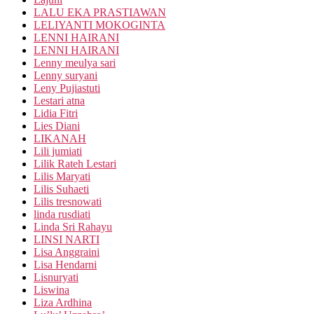
LALU EKA PRASTIAWAN
LELIYANTI MOKOGINTA
LENNI HAIRANI
LENNI HAIRANI
Lenny meulya sari
Lenny suryani
Leny Pujiastuti
Lestari atna
Lidia Fitri
Lies Diani
LIKANAH
Lili jumiati
Lilik Rateh Lestari
Lilis Maryati
Lilis Suhaeti
Lilis tresnowati
linda rusdiati
Linda Sri Rahayu
LINSI NARTI
Lisa Anggraini
Lisa Hendarni
Lisnuryati
Liswina
Liza Ardhina