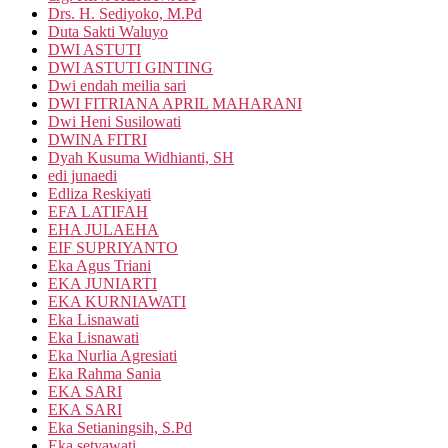
Drs. H. Sediyoko, M.Pd
Duta Sakti Waluyo
DWI ASTUTI
DWI ASTUTI GINTING
Dwi endah meilia sari
DWI FITRIANA APRIL MAHARANI
Dwi Heni Susilowati
DWINA FITRI
Dyah Kusuma Widhianti, SH
edi junaedi
Edliza Reskiyati
EFA LATIFAH
EHA JULAEHA
EIF SUPRIYANTO
Eka Agus Triani
EKA JUNIARTI
EKA KURNIAWATI
Eka Lisnawati
Eka Lisnawati
Eka Nurlia Agresiati
Eka Rahma Sania
EKA SARI
EKA SARI
Eka Setianingsih, S.Pd
Eka setyawati