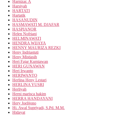
Harnizar. A
Harsiyah
HARTATI
Hartatik
HASANUDIN
HASMAWATI M. DJAFAR
HASPIANOR
Helen Nofriani
HELMINAWATI
HENDRA WIJAYA
HENNY MAURIZA REZKI
Heny Indriastuti
Heny Mistiasih
Heri Fajar Kurniawan
HERI GUNAWAN
Heri Irwanto
HERIWANTO
Herlina Heny Lestari
HERLINA YUSRI
Herliyah
Herni marisca hakim
HERRA HANDAYANI
Hery Joelijono
Hi. Awal Supriyadi, S.Pd. M.M.
Hidayat