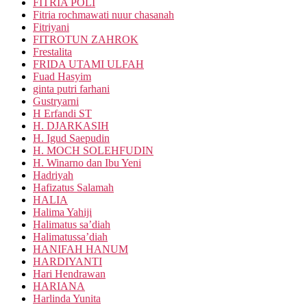
FITRIA POLI
Fitria rochmawati nuur chasanah
Fitriyani
FITROTUN ZAHROK
Frestalita
FRIDA UTAMI ULFAH
Fuad Hasyim
ginta putri farhani
Gustryarni
H Erfandi ST
H. DJARKASIH
H. Igud Saepudin
H. MOCH SOLEHFUDIN
H. Winarno dan Ibu Yeni
Hadriyah
Hafizatus Salamah
HALIA
Halima Yahiji
Halimatus sa’diah
Halimatussa’diah
HANIFAH HANUM
HARDIYANTI
Hari Hendrawan
HARIANA
Harlinda Yunita