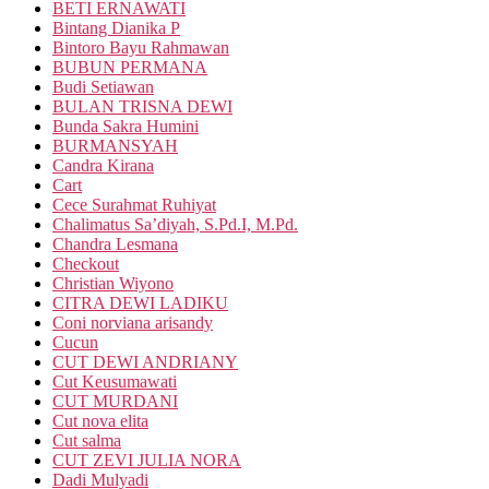
BETI ERNAWATI
Bintang Dianika P
Bintoro Bayu Rahmawan
BUBUN PERMANA
Budi Setiawan
BULAN TRISNA DEWI
Bunda Sakra Humini
BURMANSYAH
Candra Kirana
Cart
Cece Surahmat Ruhiyat
Chalimatus Sa’diyah, S.Pd.I, M.Pd.
Chandra Lesmana
Checkout
Christian Wiyono
CITRA DEWI LADIKU
Coni norviana arisandy
Cucun
CUT DEWI ANDRIANY
Cut Keusumawati
CUT MURDANI
Cut nova elita
Cut salma
CUT ZEVI JULIA NORA
Dadi Mulyadi