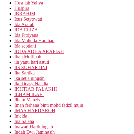
Husniah Yahya
Huspira
IBRAHIM
Icus Setyowati
Ida Arafah
IDA ELIZA
Ida Fitriyana
Ida Malinda Harahap
Ida septiani
IDDA ADHA ARAFIAH
Ihah Muflihah
iin yanti hari astuti
IIS SUHARTINI
Ika Sartika
ika setia ningsih
Ike Deasy Natalia
IKHTIAR FALAKHI
ILHAM ILAFI
Ilham Manzis
Iman ferhana binti mohd fadzil muin
IMAS HAEDAROH
Imelda
Ina Saleha
Inawati Hartiningsih
Indah Dwi Jatningsih