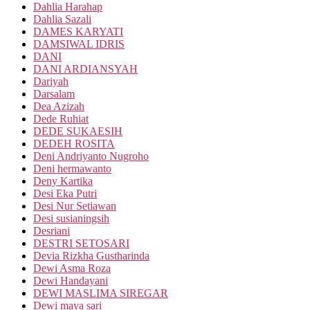
Dahlia Harahap
Dahlia Sazali
DAMES KARYATI
DAMSIWAL IDRIS
DANI
DANI ARDIANSYAH
Dariyah
Darsalam
Dea Azizah
Dede Ruhiat
DEDE SUKAESIH
DEDEH ROSITA
Deni Andriyanto Nugroho
Deni hermawanto
Deny Kartika
Desi Eka Putri
Desi Nur Setiawan
Desi susianingsih
Desriani
DESTRI SETOSARI
Devia Rizkha Gustharinda
Dewi Asma Roza
Dewi Handayani
DEWI MASLIMA SIREGAR
Dewi maya sari