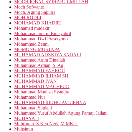
MOCH IQBAL SYIHABULMILLAH
Moch Sofwanto
Moch. Agung Saputra
MOH RODLI
MOHAMAD KHADIRI
Mohamad mudakir
Mohammad amirul Bin syahril
Mohammad Dwi Prasetyono
Mohammad Zenni
MOMONG MUSTAPA
MUHAMAD ADZKIYA SADALI
Muhammad Aqim Dinallah
Muhammad Ardian, S. Ag.
MUHAMMAD FAHROJI
MUHAMMAD ILHAM SH
MUHAMMAD IVAN
MUHAMMAD MACHFUD
Muhammad Mauliza Syandra
Muhammad Nur
MUHAMMAD RIDHO AVICENNA
Muhammad Supiani
Muhammad Yusuf Abdullah Agung Pamuji Jailani
MUHAYATI
Muhromin, S.Kep.Ners.,M.MKes.
Muhsinun