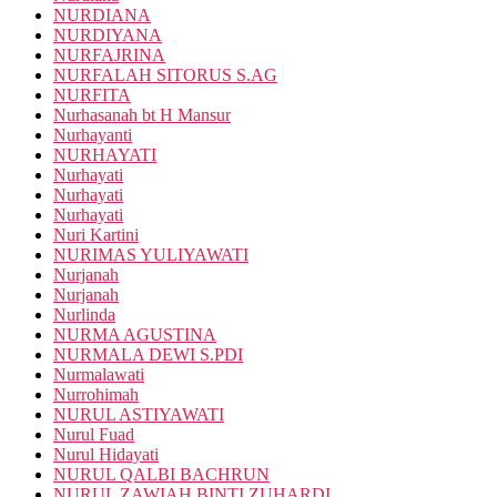
NURDIANA
NURDIYANA
NURFAJRINA
NURFALAH SITORUS S.AG
NURFITA
Nurhasanah bt H Mansur
Nurhayanti
NURHAYATI
Nurhayati
Nurhayati
Nurhayati
Nuri Kartini
NURIMAS YULIYAWATI
Nurjanah
Nurjanah
Nurlinda
NURMA AGUSTINA
NURMALA DEWI S.PDI
Nurmalawati
Nurrohimah
NURUL ASTIYAWATI
Nurul Fuad
Nurul Hidayati
NURUL QALBI BACHRUN
NURUL ZAWIAH BINTI ZUHARDI