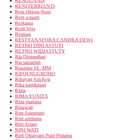
RENGGANIS
RENI FEBRIANTI
Reni Oktora Noor
Reni winarti
Reskiana
Resti Vera
Restiani
RESTYANAFORA CANDRA DEWI
RETNO DINI ASTUTI
RETNO WIDIASTUTY
Ria Dirganthari
Ria samariah
Riasmira SE. MM
RIFQI NUGROHO
Rifqiyati Am.Kep
Rika kartikasari
Rima
RIMA YUNITA
Rina mariana
Rinawati
Rini Anggraini
Rini apriliana
Rini Ariani
RINI WATI
Ririt Oktaviani Putri Pratama