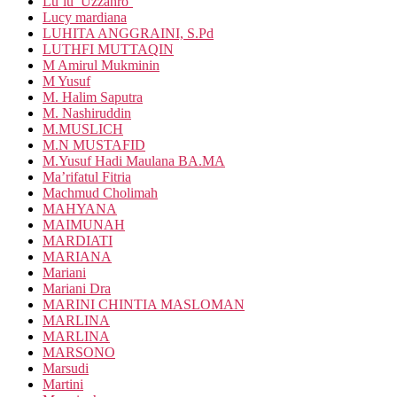
Lu’lu’ Uzzahro’
Lucy mardiana
LUHITA ANGGRAINI, S.Pd
LUTHFI MUTTAQIN
M Amirul Mukminin
M Yusuf
M. Halim Saputra
M. Nashiruddin
M.MUSLICH
M.N MUSTAFID
M.Yusuf Hadi Maulana BA.MA
Ma’rifatul Fitria
Machmud Cholimah
MAHYANA
MAIMUNAH
MARDIATI
MARIANA
Mariani
Mariani Dra
MARINI CHINTIA MASLOMAN
MARLINA
MARLINA
MARSONO
Marsudi
Martini