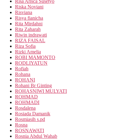
Risa Arisca Susetyo
Riska Noviani
Risviana
Risya fianicha
Rita Mirdahni
Rita Zaharah
Riwin indrawati
RIZA FAISAL
Riza Sofia
Rizki Amelia
ROBI MAMONTO
RODLIYATUN
Rofiah
Rohana
ROHANI
Rohani Br Ginting
ROHASNIWI MULYATI
ROHMAD
ROHMADI
Rosdalena
Rosiada Damanik
Rosmiasih s.pd
Rosna
ROSNAWATI
Rosnia Abdul Wahab