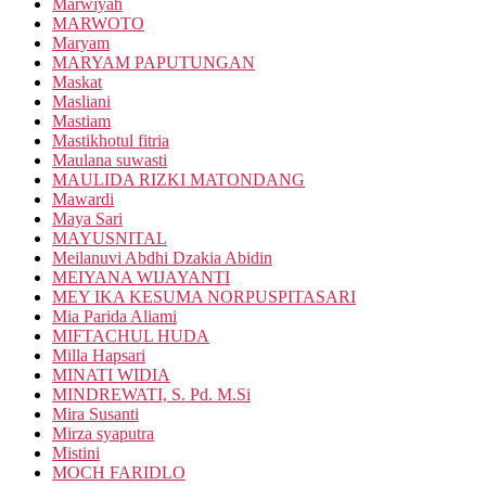
Marwiyah
MARWOTO
Maryam
MARYAM PAPUTUNGAN
Maskat
Masliani
Mastiam
Mastikhotul fitria
Maulana suwasti
MAULIDA RIZKI MATONDANG
Mawardi
Maya Sari
MAYUSNITAL
Meilanuvi Abdhi Dzakia Abidin
MEIYANA WIJAYANTI
MEY IKA KESUMA NORPUSPITASARI
Mia Parida Aliami
MIFTACHUL HUDA
Milla Hapsari
MINATI WIDIA
MINDREWATI, S. Pd. M.Si
Mira Susanti
Mirza syaputra
Mistini
MOCH FARIDLO