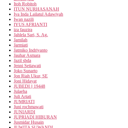
Itoh Robitoh
ITUN NURHASANAH
Iva Inda Lailatul Adawiyah
Iwan nazili
IYUS AFRIANTI
iza fauzira
Jahlela Sari, S. Ag.
Jamilah
Jarmiati
Jatmiko Indriyanto
Jauhar Asmara
Jazil sbda
Jenni Setiawati
Joko Sunarto
Jon Riah Ukur, SE
Joni Hidayat
JUBEDI || 19448
Julaeha
Juli Artati
JUMRIATI
Juni rochmawati
JUNIARDI
JUPRIADI HIBURAN
Jusmidar Husain
JUWITA SUWANDI