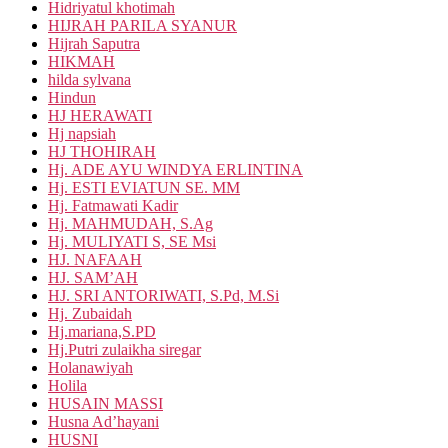
Hidriyatul khotimah
HIJRAH PARILA SYANUR
Hijrah Saputra
HIKMAH
hilda sylvana
Hindun
HJ HERAWATI
Hj napsiah
HJ THOHIRAH
Hj. ADE AYU WINDYA ERLINTINA
Hj. ESTI EVIATUN SE. MM
Hj. Fatmawati Kadir
Hj. MAHMUDAH, S.Ag
Hj. MULIYATI S, SE Msi
HJ. NAFAAH
HJ. SAM’AH
HJ. SRI ANTORIWATI, S.Pd, M.Si
Hj. Zubaidah
Hj.mariana,S.PD
Hj.Putri zulaikha siregar
Holanawiyah
Holila
HUSAIN MASSI
Husna Ad’hayani
HUSNI