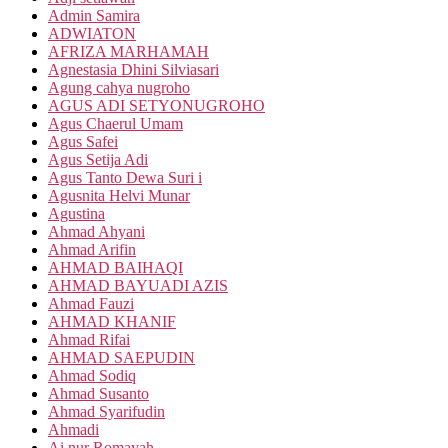
Admin Samira
ADWIATON
AFRIZA MARHAMAH
Agnestasia Dhini Silviasari
Agung cahya nugroho
AGUS ADI SETYONUGROHO
Agus Chaerul Umam
Agus Safei
Agus Setija Adi
Agus Tanto Dewa Suri i
Agusnita Helvi Munar
Agustina
Ahmad Ahyani
Ahmad Arifin
AHMAD BAIHAQI
AHMAD BAYUADI AZIS
Ahmad Fauzi
AHMAD KHANIF
Ahmad Rifai
AHMAD SAEPUDIN
Ahmad Sodiq
Ahmad Susanto
Ahmad Syarifudin
Ahmadi
Ai nur Romayah