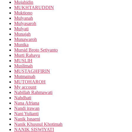
Mujahidin
MUKHTARUDDIN
Muktiono
Mulyanah
Mulyasaroh
Mulyati
Munajah
Munawaroh
Munika
Mursid Broto Setiyanto
Murti Rahayu
MUSLIH
Muslimah
MUSTAGHFIRIN
Mutmainah
MUTOHAROH
My account
Nabillah Rahmawati
Nahdhati
Nana Afriana
Nandi irawan
Nani Yulianti
Nanik Isnaeni
Nanik Khusnul Khotimah
NANIK SISWIYATI