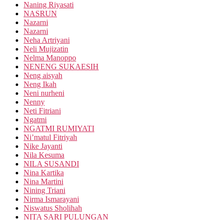
Naning Riyasati
NASRUN
Nazarni
Nazarni
Neha Artriyani
Neli Mujizatin
Nelma Manoppo
NENENG SUKAESIH
Neng aisyah
Neng Ikah
Neni nurheni
Nenny
Neti Fitriani
Ngatmi
NGATMI RUMIYATI
Ni’matul Fitriyah
Nike Jayanti
Nila Kesuma
NILA SUSANDI
Nina Kartika
Nina Martini
Nining Triani
Nirma Ismarayani
Niswatus Sholihah
NITA SARI PULUNGAN