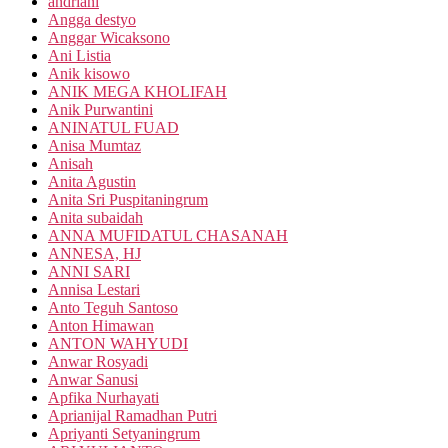
andriani
Angga destyo
Anggar Wicaksono
Ani Listia
Anik kisowo
ANIK MEGA KHOLIFAH
Anik Purwantini
ANINATUL FUAD
Anisa Mumtaz
Anisah
Anita Agustin
Anita Sri Puspitaningrum
Anita subaidah
ANNA MUFIDATUL CHASANAH
ANNESA, HJ
ANNI SARI
Annisa Lestari
Anto Teguh Santoso
Anton Himawan
ANTON WAHYUDI
Anwar Rosyadi
Anwar Sanusi
Apfika Nurhayati
Aprianijal Ramadhan Putri
Apriyanti Setyaningrum