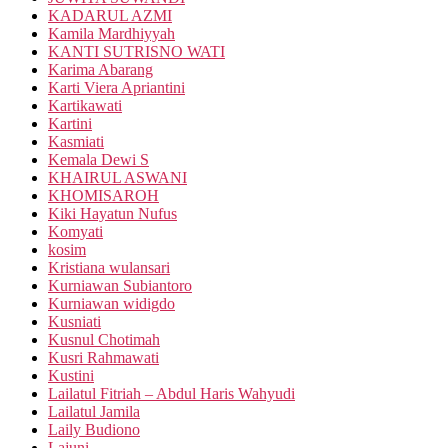
KADARUL AZMI
Kamila Mardhiyyah
KANTI SUTRISNO WATI
Karima Abarang
Karti Viera Apriantini
Kartikawati
Kartini
Kasmiati
Kemala Dewi S
KHAIRUL ASWANI
KHOMISAROH
Kiki Hayatun Nufus
Komyati
kosim
Kristiana wulansari
Kurniawan Subiantoro
Kurniawan widigdo
Kusniati
Kusnul Chotimah
Kusri Rahmawati
Kustini
Lailatul Fitriah – Abdul Haris Wahyudi
Lailatul Jamila
Laily Budiono
Lajuni