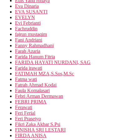
Euis Yanti rohaya
Eva Dinaria
EVA SUSANTI
EVELYN
Evi Febrianti
Fachruddin
fajrun mustaqim
Fani Andriani
Fanny Rahmadhani
Farah Azaria
Farida Hanum Fitria
FARIDA HAYATI NURDANI, SAG
Farida irawati
FATIMAH MZA,S.Sos,M.Sc
Fatma wati
Fatrah Ahmad Kodai
Faula Komalasari
Febri Arman Dermawan
FEBRI PRIMA
Ferawati
Feri Ferial
Feri Prasetyo
Fikri Zaka Akbar S.Psi
FINISHA SRI LESTARI
FIRDA ANISA