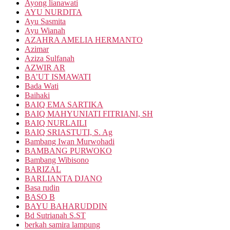
Ayong lianawati
AYU NURDITA
Ayu Sasmita
Ayu Wianah
AZAHRA AMELIA HERMANTO
Azimar
Aziza Sulfanah
AZWIR AR
BA’UT ISMAWATI
Bada Wati
Baihaki
BAIQ EMA SARTIKA
BAIQ MAHYUNIATI FITRIANI, SH
BAIQ NURLAILI
BAIQ SRIASTUTI, S. Ag
Bambang Iwan Murwohadi
BAMBANG PURWOKO
Bambang Wibisono
BARIZAL
BARLIANTA DJANO
Basa rudin
BASO B
BAYU BAHARUDDIN
Bd Sutrianah S.ST
berkah samira lampung