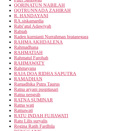
QORINATUN NABILAH
QOTRUNNADA ZAHIRAH
R. HANDAYANI
RA.siskamardia
Rabi’atul Adawiyah
Rabiah
Raden kurnianti Nurrahman bratanegara
RAHMA AKHDALENA
Rahmadhana
RAHMATIAH
Rahmatul Farohah
RAHMAWATY
Rahmayana
RAJA DOA RIDHA SAPUTRA
RAMADHAN
Ramadhika Putra Taurus
Ratna aryani puspitasari
Ratna nengsih
RATNA SUMINAR
Ratna wati
Ratnawati
RATU INDAH FUJIAWATI
Ratu Lilis suryalis
Regina Ratih Fardhila