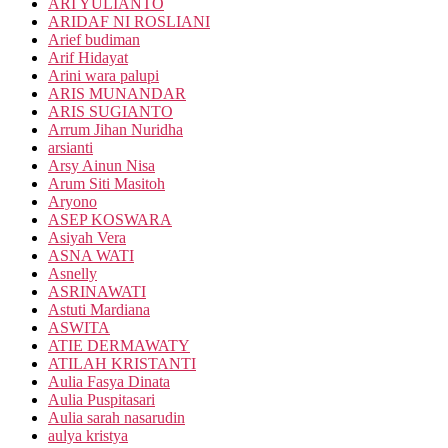
ARI YULIANTO
ARIDAF NI ROSLIANI
Arief budiman
Arif Hidayat
Arini wara palupi
ARIS MUNANDAR
ARIS SUGIANTO
Arrum Jihan Nuridha
arsianti
Arsy Ainun Nisa
Arum Siti Masitoh
Aryono
ASEP KOSWARA
Asiyah Vera
ASNA WATI
Asnelly
ASRINAWATI
Astuti Mardiana
ASWITA
ATIE DERMAWATY
ATILAH KRISTANTI
Aulia Fasya Dinata
Aulia Puspitasari
Aulia sarah nasarudin
aulya kristya