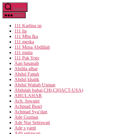
Skip
Search
to
the
Menu
content
111 Kartina sp
111 lia
111 Mba Ika
111 meska
111 Musa Abdillah
111 mutia
111 Pak Yoto
Aan hasanah
Abdila albar
Abdul Fattah
Abdul khalik
Abdul Wahab Usman
Abdulah hubai,CHt,CI(IACT-USA)
ABULAHAR
Ach. Juwaini
Achmad Busri
Achmad Sya’dan
Ade Gustian
Ade Nur Setiowati
Ade s yanti
Adji setiawan