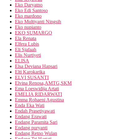
Eko Daryatno
Eko Edi Santoso
Eko mardono
Eko Multiyanti Ningsih
Eko nupianto
EKO SUMARGO
Ela Renata
Elfera Lubis
Eli Sjafaah
Elis Nurtiyeti
ELISA
Elsa Deviana Hapsari
Elti Karokarika
ELVI SUSANTI
Elvina Renosa,AMTG,SKM
Ema Loeswidija Artati
EMELIA RIDARWATI
Emma Rohaeni Agustina
Enda Eka Wati
Endah Prasetiyawati
Endang Erawati
Endang Paramita Sari
Endang puryanti
Endang Retno Wulan
Endang Tri Hartati