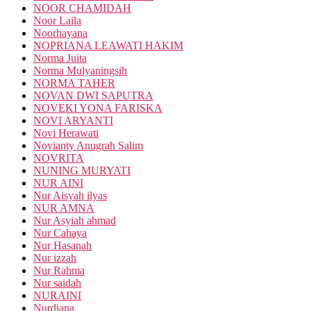
NOOR CHAMIDAH
Noor Laila
Noorhayana
NOPRIANA LEAWATI HAKIM
Norma Juita
Norma Mulyaningsih
NORMA TAHER
NOVAN DWI SAPUTRA
NOVEKI YONA FARISKA
NOVI ARYANTI
Novi Herawati
Novianty Anugrah Salim
NOVRITA
NUNING MURYATI
NUR AINI
Nur Aisyah ilyas
NUR AMNA
Nur Asyiah ahmad
Nur Cahaya
Nur Hasanah
Nur izzah
Nur Rahma
Nur saidah
NURAINI
Nurdiana