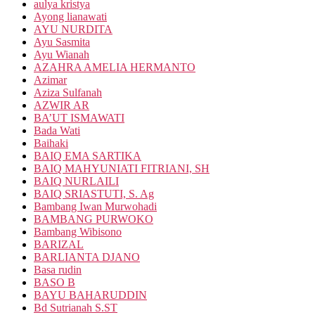
aulya kristya
Ayong lianawati
AYU NURDITA
Ayu Sasmita
Ayu Wianah
AZAHRA AMELIA HERMANTO
Azimar
Aziza Sulfanah
AZWIR AR
BA’UT ISMAWATI
Bada Wati
Baihaki
BAIQ EMA SARTIKA
BAIQ MAHYUNIATI FITRIANI, SH
BAIQ NURLAILI
BAIQ SRIASTUTI, S. Ag
Bambang Iwan Murwohadi
BAMBANG PURWOKO
Bambang Wibisono
BARIZAL
BARLIANTA DJANO
Basa rudin
BASO B
BAYU BAHARUDDIN
Bd Sutrianah S.ST