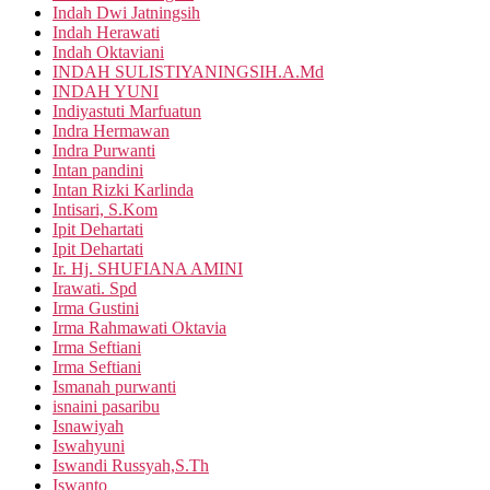
Indah Dwi Jatningsih
Indah Herawati
Indah Oktaviani
INDAH SULISTIYANINGSIH.A.Md
INDAH YUNI
Indiyastuti Marfuatun
Indra Hermawan
Indra Purwanti
Intan pandini
Intan Rizki Karlinda
Intisari, S.Kom
Ipit Dehartati
Ipit Dehartati
Ir. Hj. SHUFIANA AMINI
Irawati. Spd
Irma Gustini
Irma Rahmawati Oktavia
Irma Seftiani
Irma Seftiani
Ismanah purwanti
isnaini pasaribu
Isnawiyah
Iswahyuni
Iswandi Russyah,S.Th
Iswanto