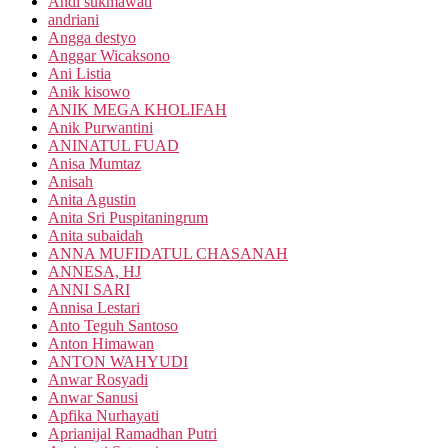
Andi sukmawati
andriani
Angga destyo
Anggar Wicaksono
Ani Listia
Anik kisowo
ANIK MEGA KHOLIFAH
Anik Purwantini
ANINATUL FUAD
Anisa Mumtaz
Anisah
Anita Agustin
Anita Sri Puspitaningrum
Anita subaidah
ANNA MUFIDATUL CHASANAH
ANNESA, HJ
ANNI SARI
Annisa Lestari
Anto Teguh Santoso
Anton Himawan
ANTON WAHYUDI
Anwar Rosyadi
Anwar Sanusi
Apfika Nurhayati
Aprianijal Ramadhan Putri