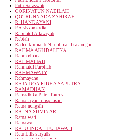
Putri Saraswati
QORINATUN NABILAH
QOTRUNNADA ZAHIRAH
R. HANDAYANI
RA.siskamardia
Rabi’atul Adawiyah
Rabiah
Raden kurnianti Nurrahman bratanegara
RAHMA AKHDALENA
Rahmadhana
RAHMATIAH
Rahmatul Farohah
RAHMAWATY
Rahmayana
RAJA DOA RIDHA SAPUTRA
RAMADHAN
Ramadhika Putra Taurus
Ratna aryani puspitasari
Ratna nengsih
RATNA SUMINAR
Ratna wati
Ratnawati
RATU INDAH FUJIAWATI
Ratu Lilis suryalis