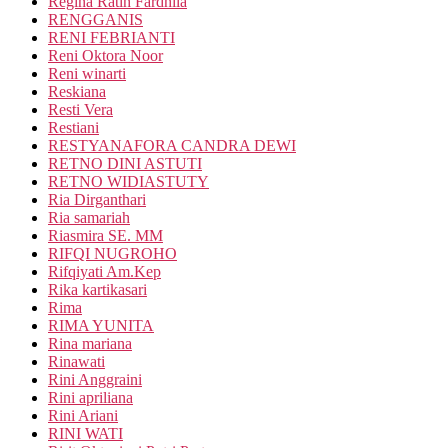
Regina Ratih Fardhila
RENGGANIS
RENI FEBRIANTI
Reni Oktora Noor
Reni winarti
Reskiana
Resti Vera
Restiani
RESTYANAFORA CANDRA DEWI
RETNO DINI ASTUTI
RETNO WIDIASTUTY
Ria Dirganthari
Ria samariah
Riasmira SE. MM
RIFQI NUGROHO
Rifqiyati Am.Kep
Rika kartikasari
Rima
RIMA YUNITA
Rina mariana
Rinawati
Rini Anggraini
Rini apriliana
Rini Ariani
RINI WATI