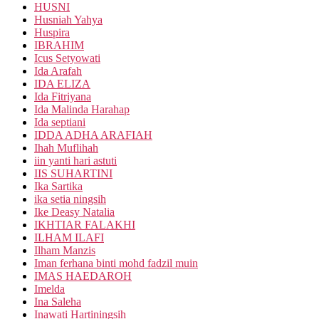
HUSNI
Husniah Yahya
Huspira
IBRAHIM
Icus Setyowati
Ida Arafah
IDA ELIZA
Ida Fitriyana
Ida Malinda Harahap
Ida septiani
IDDA ADHA ARAFIAH
Ihah Muflihah
iin yanti hari astuti
IIS SUHARTINI
Ika Sartika
ika setia ningsih
Ike Deasy Natalia
IKHTIAR FALAKHI
ILHAM ILAFI
Ilham Manzis
Iman ferhana binti mohd fadzil muin
IMAS HAEDAROH
Imelda
Ina Saleha
Inawati Hartiningsih