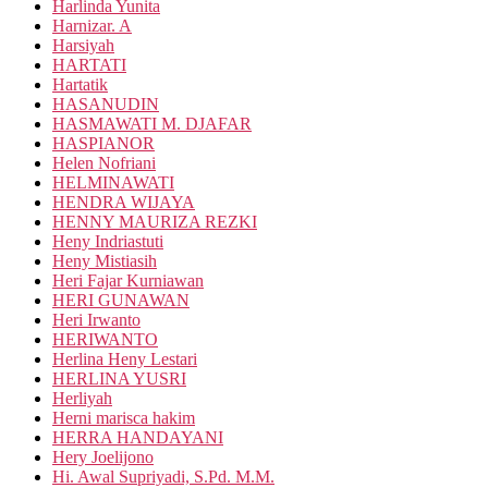
Harlinda Yunita
Harnizar. A
Harsiyah
HARTATI
Hartatik
HASANUDIN
HASMAWATI M. DJAFAR
HASPIANOR
Helen Nofriani
HELMINAWATI
HENDRA WIJAYA
HENNY MAURIZA REZKI
Heny Indriastuti
Heny Mistiasih
Heri Fajar Kurniawan
HERI GUNAWAN
Heri Irwanto
HERIWANTO
Herlina Heny Lestari
HERLINA YUSRI
Herliyah
Herni marisca hakim
HERRA HANDAYANI
Hery Joelijono
Hi. Awal Supriyadi, S.Pd. M.M.