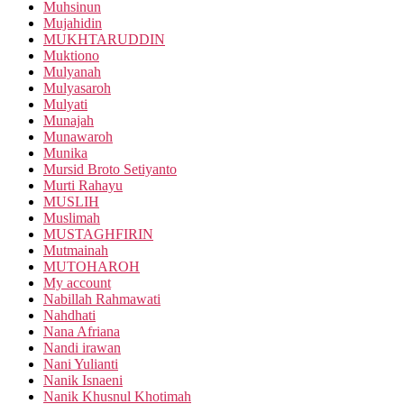
Muhsinun
Mujahidin
MUKHTARUDDIN
Muktiono
Mulyanah
Mulyasaroh
Mulyati
Munajah
Munawaroh
Munika
Mursid Broto Setiyanto
Murti Rahayu
MUSLIH
Muslimah
MUSTAGHFIRIN
Mutmainah
MUTOHAROH
My account
Nabillah Rahmawati
Nahdhati
Nana Afriana
Nandi irawan
Nani Yulianti
Nanik Isnaeni
Nanik Khusnul Khotimah