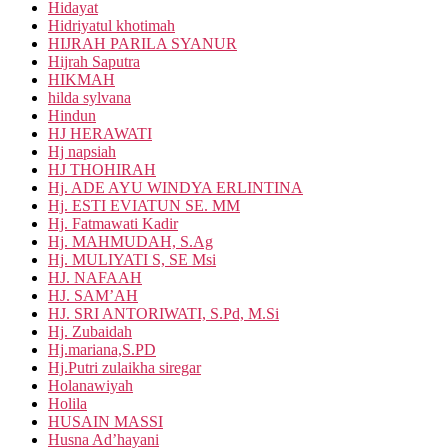
Hidayat
Hidriyatul khotimah
HIJRAH PARILA SYANUR
Hijrah Saputra
HIKMAH
hilda sylvana
Hindun
HJ HERAWATI
Hj napsiah
HJ THOHIRAH
Hj. ADE AYU WINDYA ERLINTINA
Hj. ESTI EVIATUN SE. MM
Hj. Fatmawati Kadir
Hj. MAHMUDAH, S.Ag
Hj. MULIYATI S, SE Msi
HJ. NAFAAH
HJ. SAM’AH
HJ. SRI ANTORIWATI, S.Pd, M.Si
Hj. Zubaidah
Hj.mariana,S.PD
Hj.Putri zulaikha siregar
Holanawiyah
Holila
HUSAIN MASSI
Husna Ad’hayani