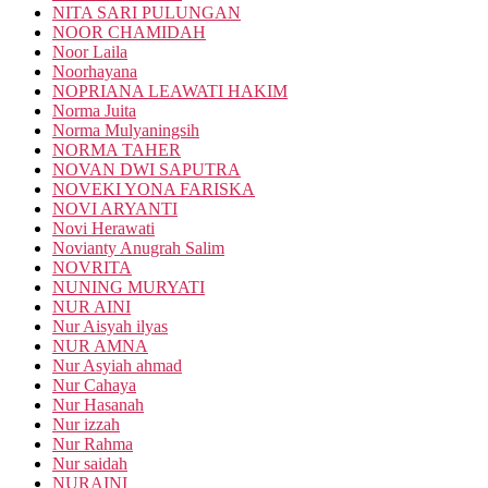
NITA SARI PULUNGAN
NOOR CHAMIDAH
Noor Laila
Noorhayana
NOPRIANA LEAWATI HAKIM
Norma Juita
Norma Mulyaningsih
NORMA TAHER
NOVAN DWI SAPUTRA
NOVEKI YONA FARISKA
NOVI ARYANTI
Novi Herawati
Novianty Anugrah Salim
NOVRITA
NUNING MURYATI
NUR AINI
Nur Aisyah ilyas
NUR AMNA
Nur Asyiah ahmad
Nur Cahaya
Nur Hasanah
Nur izzah
Nur Rahma
Nur saidah
NURAINI