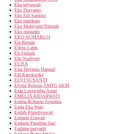
Eka setyawati
Eko Daryatno
Eko Edi Santoso
Eko mardono
Eko Multiyanti Ningsih
Eko nupianto
EKO SUMARGO
Ela Renata
Elfera Lubis
Eli Sjafaah
Elis Nurtiyeti
ELISA
Elsa Deviana Hapsari
Elti Karokarika
ELVI SUSANTI
Elvina Renosa,AMTG,SKM
Ema Loeswidija Artati
EMELIA RIDARWATI
Emma Rohaeni Agustina
Enda Eka Wati
Endah Prasetiyawati
Endang Erawati
Endang Paramita Sari
Endang puryanti
Endang Retno Wulan