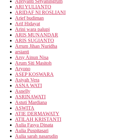
Apriyanti Setyaningrum
ARI YULIANTO
ARIDAF NI ROSLIANI
Arief budiman
Arif Hidayat
Arini wara palupi
ARIS MUNANDAR
ARIS SUGIANTO
Arrum Jihan Nuridha
arsianti
Arsy Ainun Nisa
Arum Siti Masitoh
Aryono
ASEP KOSWARA
Asiyah Vera
ASNA WATI
Asnelly
ASRINAWATI
Astuti Mardiana
ASWITA
ATIE DERMAWATY
ATILAH KRISTANTI
Aulia Fasya Dinata
Aulia Puspitasari
Aulia sarah nasarudin