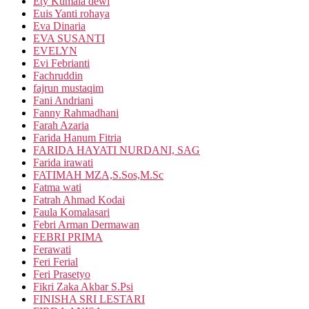
Ety Kumala dewi
Euis Yanti rohaya
Eva Dinaria
EVA SUSANTI
EVELYN
Evi Febrianti
Fachruddin
fajrun mustaqim
Fani Andriani
Fanny Rahmadhani
Farah Azaria
Farida Hanum Fitria
FARIDA HAYATI NURDANI, SAG
Farida irawati
FATIMAH MZA,S.Sos,M.Sc
Fatma wati
Fatrah Ahmad Kodai
Faula Komalasari
Febri Arman Dermawan
FEBRI PRIMA
Ferawati
Feri Ferial
Feri Prasetyo
Fikri Zaka Akbar S.Psi
FINISHA SRI LESTARI