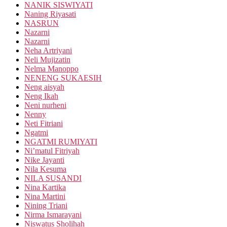
NANIK SISWIYATI
Naning Riyasati
NASRUN
Nazarni
Nazarni
Neha Artriyani
Neli Mujizatin
Nelma Manoppo
NENENG SUKAESIH
Neng aisyah
Neng Ikah
Neni nurheni
Nenny
Neti Fitriani
Ngatmi
NGATMI RUMIYATI
Ni’matul Fitriyah
Nike Jayanti
Nila Kesuma
NILA SUSANDI
Nina Kartika
Nina Martini
Nining Triani
Nirma Ismarayani
Niswatus Sholihah