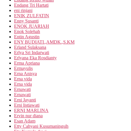
Endang Tri Hartati
eni rinjani
ENIK ZULFATIN
Enny Susanti
ENOK JUARIAH
Enok Solehah
Entin Agustin
ENY BUDIATI.,AMDK.,S.KM
Erland Sulaksana
Erlya Sri Indarwati
Erlyana Eka Rosdianty
Erma Apriana
Ermayulis
Erna Anisya
Erna vida
Erna vida
Ernawati
Ernawati
Erni Jayanti
Erni listiawati
ERNI MARLINA
Ervin nur diana
Esan Adam
Etty Cahyani Kusumaningsih