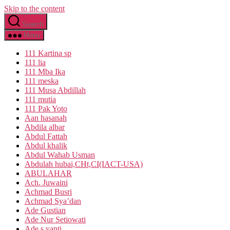
Skip to the content
Search
Menu
111 Kartina sp
111 lia
111 Mba Ika
111 meska
111 Musa Abdillah
111 mutia
111 Pak Yoto
Aan hasanah
Abdila albar
Abdul Fattah
Abdul khalik
Abdul Wahab Usman
Abdulah hubai,CHt,CI(IACT-USA)
ABULAHAR
Ach. Juwaini
Achmad Busri
Achmad Sya’dan
Ade Gustian
Ade Nur Setiowati
Ade s yanti