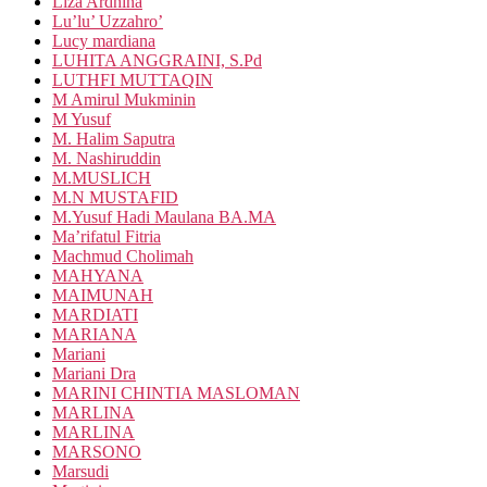
Liza Ardhina
Lu’lu’ Uzzahro’
Lucy mardiana
LUHITA ANGGRAINI, S.Pd
LUTHFI MUTTAQIN
M Amirul Mukminin
M Yusuf
M. Halim Saputra
M. Nashiruddin
M.MUSLICH
M.N MUSTAFID
M.Yusuf Hadi Maulana BA.MA
Ma’rifatul Fitria
Machmud Cholimah
MAHYANA
MAIMUNAH
MARDIATI
MARIANA
Mariani
Mariani Dra
MARINI CHINTIA MASLOMAN
MARLINA
MARLINA
MARSONO
Marsudi