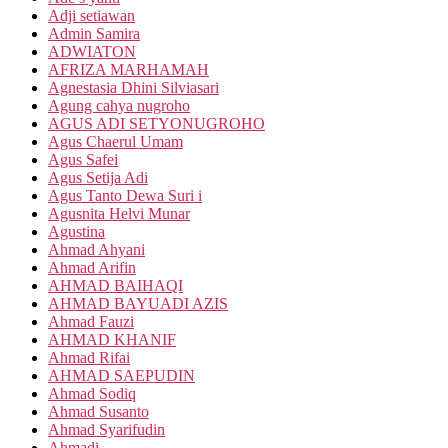
Adji setiawan
Admin Samira
ADWIATON
AFRIZA MARHAMAH
Agnestasia Dhini Silviasari
Agung cahya nugroho
AGUS ADI SETYONUGROHO
Agus Chaerul Umam
Agus Safei
Agus Setija Adi
Agus Tanto Dewa Suri i
Agusnita Helvi Munar
Agustina
Ahmad Ahyani
Ahmad Arifin
AHMAD BAIHAQI
AHMAD BAYUADI AZIS
Ahmad Fauzi
AHMAD KHANIF
Ahmad Rifai
AHMAD SAEPUDIN
Ahmad Sodiq
Ahmad Susanto
Ahmad Syarifudin
Ahmadi