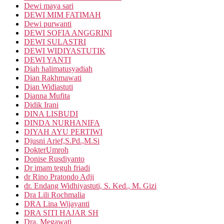
Dewi maya sari
DEWI MIM FATIMAH
Dewi purwanti
DEWI SOFIA ANGGRINI
DEWI SULASTRI
DEWI WIDIYASTUTIK
DEWI YANTI
Diah halimatusyadiah
Dian Rakhmawati
Dian Widiastuti
Dianna Mufita
Didik Irani
DINA LISBUDI
DINDA NURHANIFA
DIYAH AYU PERTIWI
Djusni Arief,S.Pd.,M.Si
DokterUmroh
Donise Rusdiyanto
Dr imam teguh friadi
dr Rino Pratondo Adji
dr. Endang Widhiyastuti, S. Ked., M. Gizi
Dra Lili Rochmalia
DRA Lina Wijayanti
DRA SITI HAJAR SH
Dra. Megawati