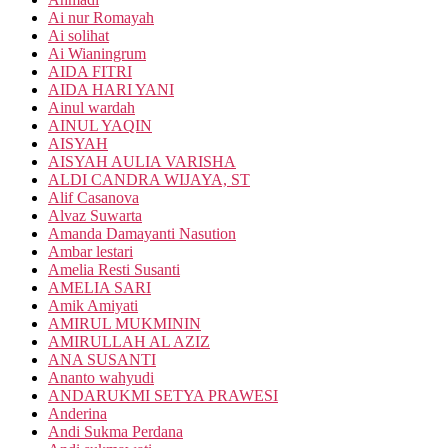
Ai nur Romayah
Ai solihat
Ai Wianingrum
AIDA FITRI
AIDA HARI YANI
Ainul wardah
AINUL YAQIN
AISYAH
AISYAH AULIA VARISHA
ALDI CANDRA WIJAYA, ST
Alif Casanova
Alvaz Suwarta
Amanda Damayanti Nasution
Ambar lestari
Amelia Resti Susanti
AMELIA SARI
Amik Amiyati
AMIRUL MUKMININ
AMIRULLAH AL AZIZ
ANA SUSANTI
Ananto wahyudi
ANDARUKMI SETYA PRAWESI
Anderina
Andi Sukma Perdana