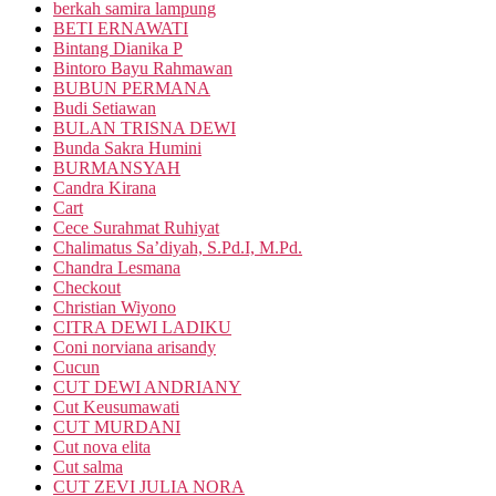
berkah samira lampung
BETI ERNAWATI
Bintang Dianika P
Bintoro Bayu Rahmawan
BUBUN PERMANA
Budi Setiawan
BULAN TRISNA DEWI
Bunda Sakra Humini
BURMANSYAH
Candra Kirana
Cart
Cece Surahmat Ruhiyat
Chalimatus Sa’diyah, S.Pd.I, M.Pd.
Chandra Lesmana
Checkout
Christian Wiyono
CITRA DEWI LADIKU
Coni norviana arisandy
Cucun
CUT DEWI ANDRIANY
Cut Keusumawati
CUT MURDANI
Cut nova elita
Cut salma
CUT ZEVI JULIA NORA