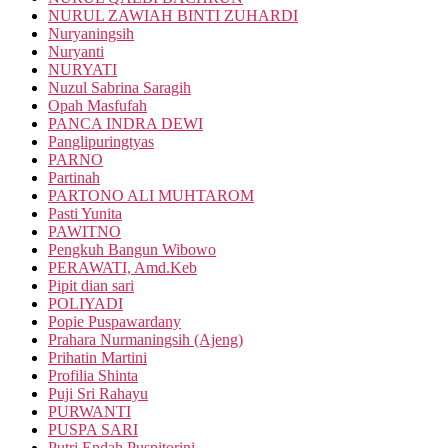
NURUL ZAWIAH BINTI ZUHARDI
Nuryaningsih
Nuryanti
NURYATI
Nuzul Sabrina Saragih
Opah Masfufah
PANCA INDRA DEWI
Panglipuringtyas
PARNO
Partinah
PARTONO ALI MUHTAROM
Pasti Yunita
PAWITNO
Pengkuh Bangun Wibowo
PERAWATI, Amd.Keb
Pipit dian sari
POLIYADI
Popie Puspawardany
Prahara Nurmaningsih (Ajeng)
Prihatin Martini
Profilia Shinta
Puji Sri Rahayu
PURWANTI
PUSPA SARI
Putri Endah Puspitorini