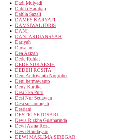
Dadi Mulyadi
Dahlia Harahap
Dahlia Sazali
DAMES KARYATI
DAMSIWAL IDRIS
DANI
DANI ARDIANSYAH
Dariyah
Darsalam
Dea Azizah
Dede Ruhiat
DEDE SUKAESIH
DEDEH ROSITA
Deni Andriyanto Nugroho
Deni hermawanto
Deny Kartika
Desi Eka Putri
Desi Nur Setiawan
Desi susianingsih
Desriani
DESTRI SETOSARI
Devia Rizkha Gustharinda
Dewi Asma Roza
Dewi Handayani
DEWI MASLIMA SIREGAR