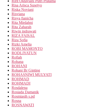
Ririt Oktaviani Putri Pratama
Risa Arisca Susetyo
Riska Noviani
Risviana
Risya fianicha
Rita Mirdahni
Rita Zaharah
Riwin indrawati
RIZA FAISAL
Riza Sofia
Rizki Amelia
ROBI MAMONTO
RODLIYATUN
Rofiah
Rohana
ROHANI
Rohani Br Ginting
ROHASNIWI MULYATI
ROHMAD
ROHMADI
Rosdalena
Rosiada Damanik
Rosmiasih s.pd
Rosna
ROSNAWATI