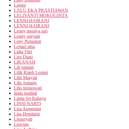
Lajuni
LALU EKA PRASTIAWAN
LELIYANTI MOKOGINTA
LENNI HAIRANI
LENNI HAIRANI
Lenny meulya sari
Lenny suryani
Leny Pujiastuti
Lestari atna
Lidia Fitri
Lies Diani
LIKANAH
Lili jumiati
Lilik Rateh Lestari
Lilis Maryati
Lilis Suhaeti
Lilis tresnowati
linda rusdiati
Linda Sri Rahayu
LINSI NARTI
Lisa Anggraini
Lisa Hendarni
Lisnuryati
Liswina