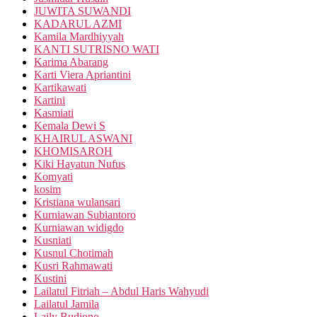
JUWITA SUWANDI
KADARUL AZMI
Kamila Mardhiyyah
KANTI SUTRISNO WATI
Karima Abarang
Karti Viera Apriantini
Kartikawati
Kartini
Kasmiati
Kemala Dewi S
KHAIRUL ASWANI
KHOMISAROH
Kiki Hayatun Nufus
Komyati
kosim
Kristiana wulansari
Kurniawan Subiantoro
Kurniawan widigdo
Kusniati
Kusnul Chotimah
Kusri Rahmawati
Kustini
Lailatul Fitriah – Abdul Haris Wahyudi
Lailatul Jamila
Laily Budiono