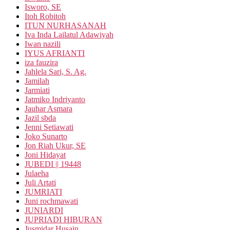
Isworo, SE
Itoh Robitoh
ITUN NURHASANAH
Iva Inda Lailatul Adawiyah
Iwan nazili
IYUS AFRIANTI
iza fauzira
Jahlela Sari, S. Ag.
Jamilah
Jarmiati
Jatmiko Indriyanto
Jauhar Asmara
Jazil sbda
Jenni Setiawati
Joko Sunarto
Jon Riah Ukur, SE
Joni Hidayat
JUBEDI || 19448
Julaeha
Juli Artati
JUMRIATI
Juni rochmawati
JUNIARDI
JUPRIADI HIBURAN
Jusmidar Husain