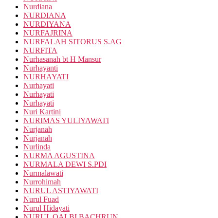
Nurdiana
NURDIANA
NURDIYANA
NURFAJRINA
NURFALAH SITORUS S.AG
NURFITA
Nurhasanah bt H Mansur
Nurhayanti
NURHAYATI
Nurhayati
Nurhayati
Nurhayati
Nuri Kartini
NURIMAS YULIYAWATI
Nurjanah
Nurjanah
Nurlinda
NURMA AGUSTINA
NURMALA DEWI S.PDI
Nurmalawati
Nurrohimah
NURUL ASTIYAWATI
Nurul Fuad
Nurul Hidayati
NURUL QALBI BACHRUN