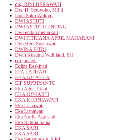
drg. RINI HERAWATI
Drs. H. Sediyoko, M.Pd
Duta Sakti Waluyo
DWI ASTUTI
DWI ASTUTI GINTING
Dwi endah meilia sari
DWI FITRIANA APRIL MAHARANI
Dwi Heni Susilowati
DWINA FITRI
Dyah Kusuma Widhianti, SH
edi junaedi
Edliza Reskiyati
EFA LATIFAH
EHA JULAEHA
EIF SUPRIYANTO
Eka Agus Triani
EKA JUNIARTI
EKA KURNIAWATI
Eka Lisnawati
Eka Lisnawati
Eka Nurlia Agresiati
Eka Rahma Sania
EKA SARI
EKA SARI
Eka Setianingsih, S.Pd