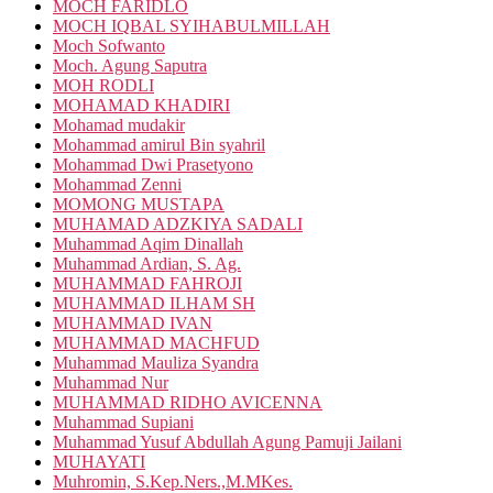
MOCH FARIDLO
MOCH IQBAL SYIHABULMILLAH
Moch Sofwanto
Moch. Agung Saputra
MOH RODLI
MOHAMAD KHADIRI
Mohamad mudakir
Mohammad amirul Bin syahril
Mohammad Dwi Prasetyono
Mohammad Zenni
MOMONG MUSTAPA
MUHAMAD ADZKIYA SADALI
Muhammad Aqim Dinallah
Muhammad Ardian, S. Ag.
MUHAMMAD FAHROJI
MUHAMMAD ILHAM SH
MUHAMMAD IVAN
MUHAMMAD MACHFUD
Muhammad Mauliza Syandra
Muhammad Nur
MUHAMMAD RIDHO AVICENNA
Muhammad Supiani
Muhammad Yusuf Abdullah Agung Pamuji Jailani
MUHAYATI
Muhromin, S.Kep.Ners.,M.MKes.