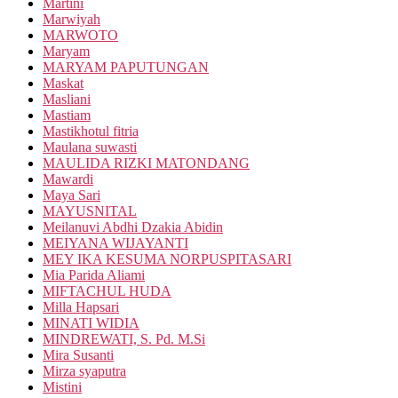
Martini
Marwiyah
MARWOTO
Maryam
MARYAM PAPUTUNGAN
Maskat
Masliani
Mastiam
Mastikhotul fitria
Maulana suwasti
MAULIDA RIZKI MATONDANG
Mawardi
Maya Sari
MAYUSNITAL
Meilanuvi Abdhi Dzakia Abidin
MEIYANA WIJAYANTI
MEY IKA KESUMA NORPUSPITASARI
Mia Parida Aliami
MIFTACHUL HUDA
Milla Hapsari
MINATI WIDIA
MINDREWATI, S. Pd. M.Si
Mira Susanti
Mirza syaputra
Mistini