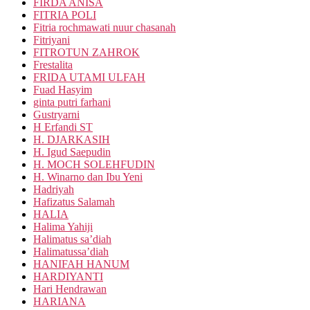
FIRDA ANISA
FITRIA POLI
Fitria rochmawati nuur chasanah
Fitriyani
FITROTUN ZAHROK
Frestalita
FRIDA UTAMI ULFAH
Fuad Hasyim
ginta putri farhani
Gustryarni
H Erfandi ST
H. DJARKASIH
H. Igud Saepudin
H. MOCH SOLEHFUDIN
H. Winarno dan Ibu Yeni
Hadriyah
Hafizatus Salamah
HALIA
Halima Yahiji
Halimatus sa’diah
Halimatussa’diah
HANIFAH HANUM
HARDIYANTI
Hari Hendrawan
HARIANA