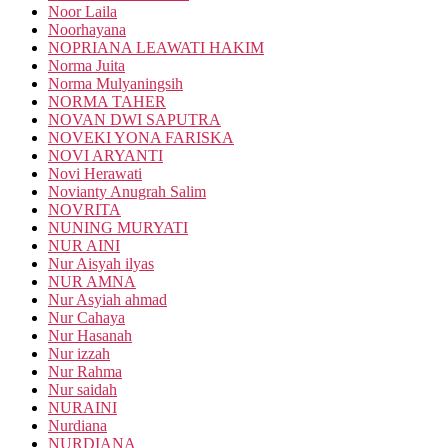
Noor Laila
Noorhayana
NOPRIANA LEAWATI HAKIM
Norma Juita
Norma Mulyaningsih
NORMA TAHER
NOVAN DWI SAPUTRA
NOVEKI YONA FARISKA
NOVI ARYANTI
Novi Herawati
Novianty Anugrah Salim
NOVRITA
NUNING MURYATI
NUR AINI
Nur Aisyah ilyas
NUR AMNA
Nur Asyiah ahmad
Nur Cahaya
Nur Hasanah
Nur izzah
Nur Rahma
Nur saidah
NURAINI
Nurdiana
NURDIANA