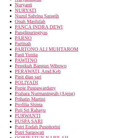
Nuryanti
NURYATI
Nuzul Sabrina Saragih
Opah Masfufah
PANCA INDRA DEWI
Panglipuringtyas
PARNO
Partinah
PARTONO ALI MUHTAROM
Pasti Yunita
PAWITNO
Pengkuh Bangun Wibowo
PERAWATI, Amd.Keb
Pipit dian sari
POLIYADI
Popie Puspawardany
Prahara Nurmaningsih (Ajeng)
Prihatin Martini
Profilia Shinta
Puji Sri Rahayu
PURWANTI
PUSPA SARI
Putri Endah Puspitorini
Putri Saraswati
QORINATUN NABILAH