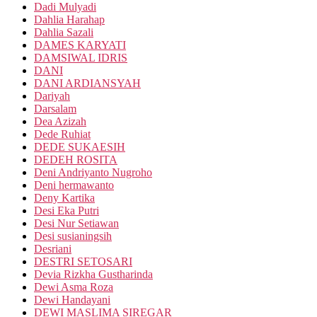
Dadi Mulyadi
Dahlia Harahap
Dahlia Sazali
DAMES KARYATI
DAMSIWAL IDRIS
DANI
DANI ARDIANSYAH
Dariyah
Darsalam
Dea Azizah
Dede Ruhiat
DEDE SUKAESIH
DEDEH ROSITA
Deni Andriyanto Nugroho
Deni hermawanto
Deny Kartika
Desi Eka Putri
Desi Nur Setiawan
Desi susianingsih
Desriani
DESTRI SETOSARI
Devia Rizkha Gustharinda
Dewi Asma Roza
Dewi Handayani
DEWI MASLIMA SIREGAR