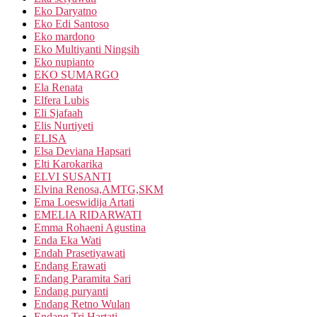
Eko Daryatno
Eko Edi Santoso
Eko mardono
Eko Multiyanti Ningsih
Eko nupianto
EKO SUMARGO
Ela Renata
Elfera Lubis
Eli Sjafaah
Elis Nurtiyeti
ELISA
Elsa Deviana Hapsari
Elti Karokarika
ELVI SUSANTI
Elvina Renosa,AMTG,SKM
Ema Loeswidija Artati
EMELIA RIDARWATI
Emma Rohaeni Agustina
Enda Eka Wati
Endah Prasetiyawati
Endang Erawati
Endang Paramita Sari
Endang puryanti
Endang Retno Wulan
Endang Tri Hartati