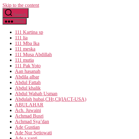
Skip to the content
Search
Menu
111 Kartina sp
111 lia
111 Mba Ika
111 meska
111 Musa Abdillah
111 mutia
111 Pak Yoto
Aan hasanah
Abdila albar
Abdul Fattah
Abdul khalik
Abdul Wahab Usman
Abdulah hubai,CHt,CI(IACT-USA)
ABULAHAR
Ach. Juwaini
Achmad Busri
Achmad Sya’dan
Ade Gustian
Ade Nur Setiowati
Ade s yanti