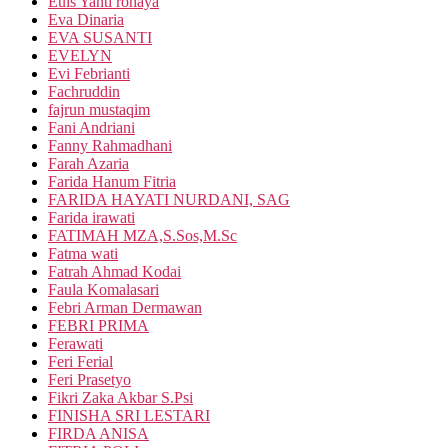
Euis Yanti rohaya
Eva Dinaria
EVA SUSANTI
EVELYN
Evi Febrianti
Fachruddin
fajrun mustaqim
Fani Andriani
Fanny Rahmadhani
Farah Azaria
Farida Hanum Fitria
FARIDA HAYATI NURDANI, SAG
Farida irawati
FATIMAH MZA,S.Sos,M.Sc
Fatma wati
Fatrah Ahmad Kodai
Faula Komalasari
Febri Arman Dermawan
FEBRI PRIMA
Ferawati
Feri Ferial
Feri Prasetyo
Fikri Zaka Akbar S.Psi
FINISHA SRI LESTARI
FIRDA ANISA