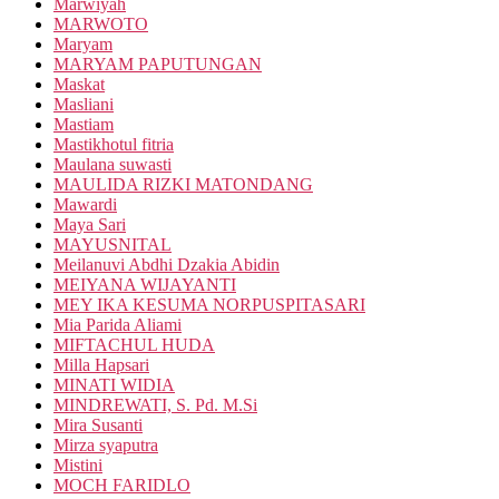
Marwiyah
MARWOTO
Maryam
MARYAM PAPUTUNGAN
Maskat
Masliani
Mastiam
Mastikhotul fitria
Maulana suwasti
MAULIDA RIZKI MATONDANG
Mawardi
Maya Sari
MAYUSNITAL
Meilanuvi Abdhi Dzakia Abidin
MEIYANA WIJAYANTI
MEY IKA KESUMA NORPUSPITASARI
Mia Parida Aliami
MIFTACHUL HUDA
Milla Hapsari
MINATI WIDIA
MINDREWATI, S. Pd. M.Si
Mira Susanti
Mirza syaputra
Mistini
MOCH FARIDLO