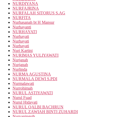
NURDIYANA
NURFAJRINA
NURFALAH SITORUS S.AG
NURFITA
Nurhasanah bt H Mansur
Nurhayanti
NURHAYATI
Nurhayati
Nurhayati
Nurhayati
Nuri Kartini
NURIMAS YULIYAWATI
Nurjanah
Nurjanah
Nurlinda
NURMA AGUSTINA
NURMALA DEWI S.PDI
Nurmalawati
Nurrohimah
NURUL ASTIYAWATI
Nurul Fuad
Nurul Hidayati
NURUL QALBI BACHRUN
NURUL ZAWIAH BINTI ZUHARDI
Nuryaningsih