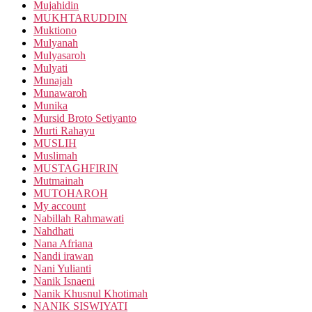
Mujahidin
MUKHTARUDDIN
Muktiono
Mulyanah
Mulyasaroh
Mulyati
Munajah
Munawaroh
Munika
Mursid Broto Setiyanto
Murti Rahayu
MUSLIH
Muslimah
MUSTAGHFIRIN
Mutmainah
MUTOHAROH
My account
Nabillah Rahmawati
Nahdhati
Nana Afriana
Nandi irawan
Nani Yulianti
Nanik Isnaeni
Nanik Khusnul Khotimah
NANIK SISWIYATI