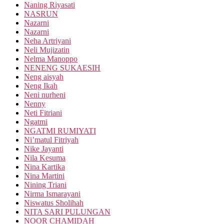
Naning Riyasati
NASRUN
Nazarni
Nazarni
Neha Artriyani
Neli Mujizatin
Nelma Manoppo
NENENG SUKAESIH
Neng aisyah
Neng Ikah
Neni nurheni
Nenny
Neti Fitriani
Ngatmi
NGATMI RUMIYATI
Ni’matul Fitriyah
Nike Jayanti
Nila Kesuma
Nina Kartika
Nina Martini
Nining Triani
Nirma Ismarayani
Niswatus Sholihah
NITA SARI PULUNGAN
NOOR CHAMIDAH