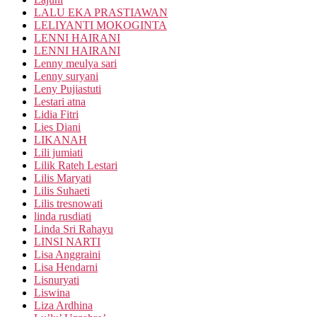
LALU EKA PRASTIAWAN
LELIYANTI MOKOGINTA
LENNI HAIRANI
LENNI HAIRANI
Lenny meulya sari
Lenny suryani
Leny Pujiastuti
Lestari atna
Lidia Fitri
Lies Diani
LIKANAH
Lili jumiati
Lilik Rateh Lestari
Lilis Maryati
Lilis Suhaeti
Lilis tresnowati
linda rusdiati
Linda Sri Rahayu
LINSI NARTI
Lisa Anggraini
Lisa Hendarni
Lisnuryati
Liswina
Liza Ardhina