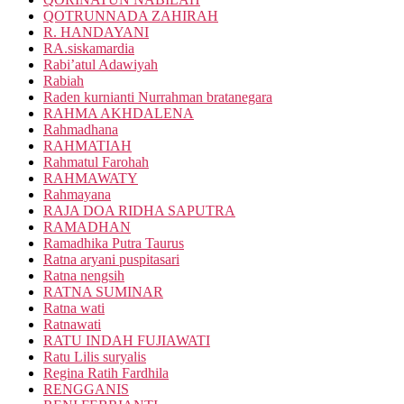
QOTRUNNADA ZAHIRAH
R. HANDAYANI
RA.siskamardia
Rabi’atul Adawiyah
Rabiah
Raden kurnianti Nurrahman bratanegara
RAHMA AKHDALENA
Rahmadhana
RAHMATIAH
Rahmatul Farohah
RAHMAWATY
Rahmayana
RAJA DOA RIDHA SAPUTRA
RAMADHAN
Ramadhika Putra Taurus
Ratna aryani puspitasari
Ratna nengsih
RATNA SUMINAR
Ratna wati
Ratnawati
RATU INDAH FUJIAWATI
Ratu Lilis suryalis
Regina Ratih Fardhila
RENGGANIS