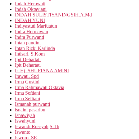
Indah Herawati
Indah Oktaviani
INDAH SULISTIYANINGSIH.A.Md
INDAH YUNI
Indiyastuti Marfuatun
Indra Hermawan
Indra Purwanti
Intan pandini
Intan Rizki Karlinda
Intisari, S.Kom
Ipit Dehartati
Ipit Dehartati
Ir. Hj. SHUFIANA AMINI
Irawati. Spd
Irma Gustini
Irma Rahmawati Oktavia
Irma Seftiani
Irma Seftiani
Ismanah purwanti
isnaini pasaribu
Isnawiyah
Iswahyuni
Iswandi Russyah,S.Th
Iswanto
Isworo, SE