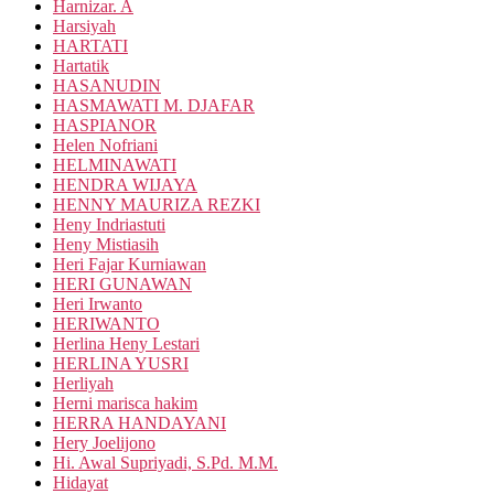
Harnizar. A
Harsiyah
HARTATI
Hartatik
HASANUDIN
HASMAWATI M. DJAFAR
HASPIANOR
Helen Nofriani
HELMINAWATI
HENDRA WIJAYA
HENNY MAURIZA REZKI
Heny Indriastuti
Heny Mistiasih
Heri Fajar Kurniawan
HERI GUNAWAN
Heri Irwanto
HERIWANTO
Herlina Heny Lestari
HERLINA YUSRI
Herliyah
Herni marisca hakim
HERRA HANDAYANI
Hery Joelijono
Hi. Awal Supriyadi, S.Pd. M.M.
Hidayat