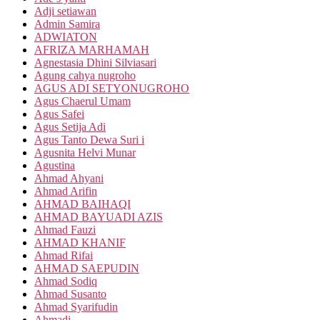
Adji setiawan
Admin Samira
ADWIATON
AFRIZA MARHAMAH
Agnestasia Dhini Silviasari
Agung cahya nugroho
AGUS ADI SETYONUGROHO
Agus Chaerul Umam
Agus Safei
Agus Setija Adi
Agus Tanto Dewa Suri i
Agusnita Helvi Munar
Agustina
Ahmad Ahyani
Ahmad Arifin
AHMAD BAIHAQI
AHMAD BAYUADI AZIS
Ahmad Fauzi
AHMAD KHANIF
Ahmad Rifai
AHMAD SAEPUDIN
Ahmad Sodiq
Ahmad Susanto
Ahmad Syarifudin
Ahmadi