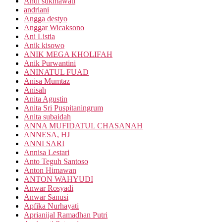
Andi sukmawati
andriani
Angga destyo
Anggar Wicaksono
Ani Listia
Anik kisowo
ANIK MEGA KHOLIFAH
Anik Purwantini
ANINATUL FUAD
Anisa Mumtaz
Anisah
Anita Agustin
Anita Sri Puspitaningrum
Anita subaidah
ANNA MUFIDATUL CHASANAH
ANNESA, HJ
ANNI SARI
Annisa Lestari
Anto Teguh Santoso
Anton Himawan
ANTON WAHYUDI
Anwar Rosyadi
Anwar Sanusi
Apfika Nurhayati
Aprianijal Ramadhan Putri