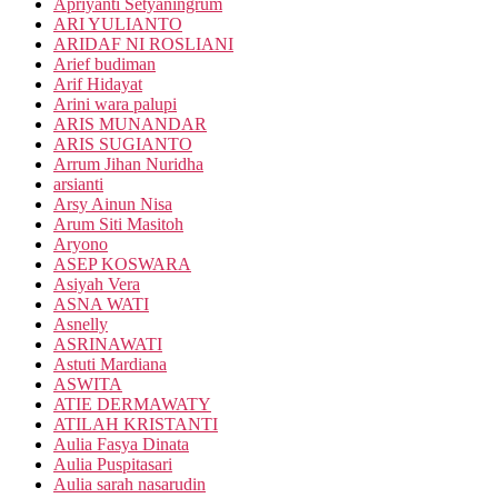
Apriyanti Setyaningrum
ARI YULIANTO
ARIDAF NI ROSLIANI
Arief budiman
Arif Hidayat
Arini wara palupi
ARIS MUNANDAR
ARIS SUGIANTO
Arrum Jihan Nuridha
arsianti
Arsy Ainun Nisa
Arum Siti Masitoh
Aryono
ASEP KOSWARA
Asiyah Vera
ASNA WATI
Asnelly
ASRINAWATI
Astuti Mardiana
ASWITA
ATIE DERMAWATY
ATILAH KRISTANTI
Aulia Fasya Dinata
Aulia Puspitasari
Aulia sarah nasarudin