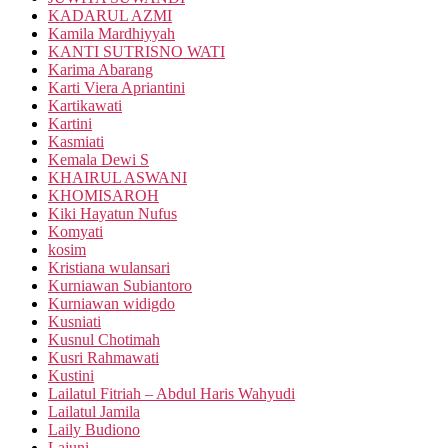
KADARUL AZMI
Kamila Mardhiyyah
KANTI SUTRISNO WATI
Karima Abarang
Karti Viera Apriantini
Kartikawati
Kartini
Kasmiati
Kemala Dewi S
KHAIRUL ASWANI
KHOMISAROH
Kiki Hayatun Nufus
Komyati
kosim
Kristiana wulansari
Kurniawan Subiantoro
Kurniawan widigdo
Kusniati
Kusnul Chotimah
Kusri Rahmawati
Kustini
Lailatul Fitriah – Abdul Haris Wahyudi
Lailatul Jamila
Laily Budiono
Lajuni