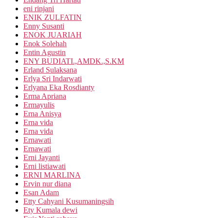
eni rinjani
ENIK ZULFATIN
Enny Susanti
ENOK JUARIAH
Enok Solehah
Entin Agustin
ENY BUDIATI.,AMDK.,S.KM
Erland Sulaksana
Erlya Sri Indarwati
Erlyana Eka Rosdianty
Erma Apriana
Ermayulis
Erna Anisya
Erna vida
Erna vida
Ernawati
Ernawati
Erni Jayanti
Erni listiawati
ERNI MARLINA
Ervin nur diana
Esan Adam
Etty Cahyani Kusumaningsih
Ety Kumala dewi