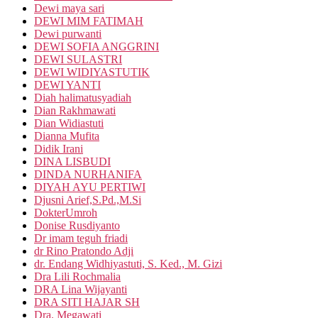
Dewi maya sari
DEWI MIM FATIMAH
Dewi purwanti
DEWI SOFIA ANGGRINI
DEWI SULASTRI
DEWI WIDIYASTUTIK
DEWI YANTI
Diah halimatusyadiah
Dian Rakhmawati
Dian Widiastuti
Dianna Mufita
Didik Irani
DINA LISBUDI
DINDA NURHANIFA
DIYAH AYU PERTIWI
Djusni Arief,S.Pd.,M.Si
DokterUmroh
Donise Rusdiyanto
Dr imam teguh friadi
dr Rino Pratondo Adji
dr. Endang Widhiyastuti, S. Ked., M. Gizi
Dra Lili Rochmalia
DRA Lina Wijayanti
DRA SITI HAJAR SH
Dra. Megawati