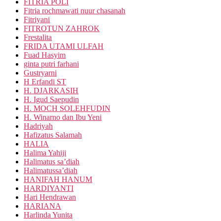
FITRIA POLI
Fitria rochmawati nuur chasanah
Fitriyani
FITROTUN ZAHROK
Frestalita
FRIDA UTAMI ULFAH
Fuad Hasyim
ginta putri farhani
Gustryarni
H Erfandi ST
H. DJARKASIH
H. Igud Saepudin
H. MOCH SOLEHFUDIN
H. Winarno dan Ibu Yeni
Hadriyah
Hafizatus Salamah
HALIA
Halima Yahiji
Halimatus sa’diah
Halimatussa’diah
HANIFAH HANUM
HARDIYANTI
Hari Hendrawan
HARIANA
Harlinda Yunita