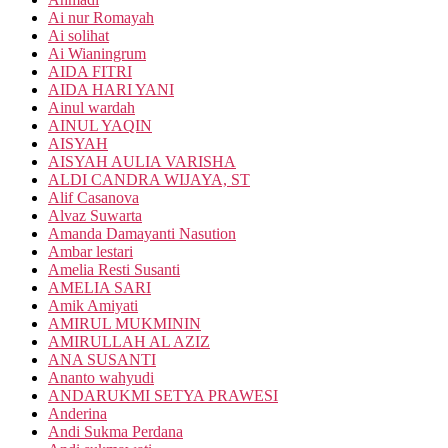
Ai nur Romayah
Ai solihat
Ai Wianingrum
AIDA FITRI
AIDA HARI YANI
Ainul wardah
AINUL YAQIN
AISYAH
AISYAH AULIA VARISHA
ALDI CANDRA WIJAYA, ST
Alif Casanova
Alvaz Suwarta
Amanda Damayanti Nasution
Ambar lestari
Amelia Resti Susanti
AMELIA SARI
Amik Amiyati
AMIRUL MUKMININ
AMIRULLAH AL AZIZ
ANA SUSANTI
Ananto wahyudi
ANDARUKMI SETYA PRAWESI
Anderina
Andi Sukma Perdana