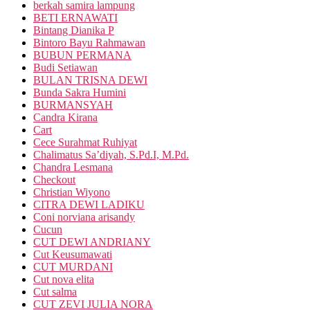
berkah samira lampung
BETI ERNAWATI
Bintang Dianika P
Bintoro Bayu Rahmawan
BUBUN PERMANA
Budi Setiawan
BULAN TRISNA DEWI
Bunda Sakra Humini
BURMANSYAH
Candra Kirana
Cart
Cece Surahmat Ruhiyat
Chalimatus Sa’diyah, S.Pd.I, M.Pd.
Chandra Lesmana
Checkout
Christian Wiyono
CITRA DEWI LADIKU
Coni norviana arisandy
Cucun
CUT DEWI ANDRIANY
Cut Keusumawati
CUT MURDANI
Cut nova elita
Cut salma
CUT ZEVI JULIA NORA