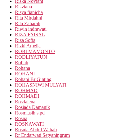
Riska Noviani
Risviana
Risya fianicha
Rita Mirdahni
Rita Zaharah
Riwin indrawati
RIZA FAISAL
Riza Sofia
Rizki Amelia
ROBI MAMONTO
RODLIYATUN
Rofiah
Rohana
ROHANI
Rohani Br Ginting
ROHASNIWI MULYATI
ROHMAD
ROHMADI
Rosdalena
Rosiada Damanik
Rosmiasih s.pd
Rosna
ROSNAWATI
Rosnia Abdul Wahab
Rr Endarwati Setyaningrum