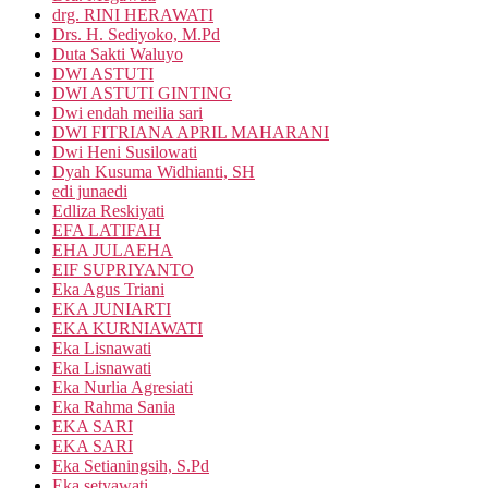
drg. RINI HERAWATI
Drs. H. Sediyoko, M.Pd
Duta Sakti Waluyo
DWI ASTUTI
DWI ASTUTI GINTING
Dwi endah meilia sari
DWI FITRIANA APRIL MAHARANI
Dwi Heni Susilowati
Dyah Kusuma Widhianti, SH
edi junaedi
Edliza Reskiyati
EFA LATIFAH
EHA JULAEHA
EIF SUPRIYANTO
Eka Agus Triani
EKA JUNIARTI
EKA KURNIAWATI
Eka Lisnawati
Eka Lisnawati
Eka Nurlia Agresiati
Eka Rahma Sania
EKA SARI
EKA SARI
Eka Setianingsih, S.Pd
Eka setyawati