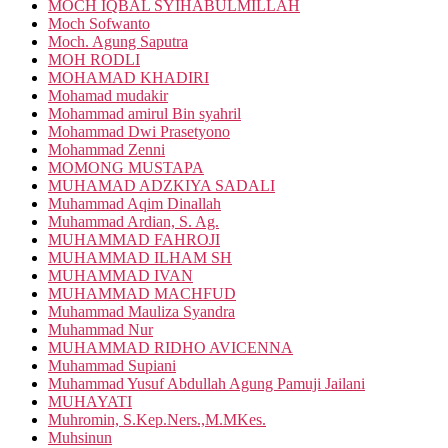
MOCH IQBAL SYIHABULMILLAH
Moch Sofwanto
Moch. Agung Saputra
MOH RODLI
MOHAMAD KHADIRI
Mohamad mudakir
Mohammad amirul Bin syahril
Mohammad Dwi Prasetyono
Mohammad Zenni
MOMONG MUSTAPA
MUHAMAD ADZKIYA SADALI
Muhammad Aqim Dinallah
Muhammad Ardian, S. Ag.
MUHAMMAD FAHROJI
MUHAMMAD ILHAM SH
MUHAMMAD IVAN
MUHAMMAD MACHFUD
Muhammad Mauliza Syandra
Muhammad Nur
MUHAMMAD RIDHO AVICENNA
Muhammad Supiani
Muhammad Yusuf Abdullah Agung Pamuji Jailani
MUHAYATI
Muhromin, S.Kep.Ners.,M.MKes.
Muhsinun