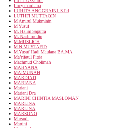
Lu’lu’ Uzzahro’
Lucy mardiana
LUHITA ANGGRAINI, S.Pd
LUTHFI MUTTAQIN
M Amirul Mukminin
M Yusuf
M. Halim Saputra
M. Nashiruddin
M.MUSLICH
M.N MUSTAFID
M.Yusuf Hadi Maulana BA.MA
Ma’rifatul Fitria
Machmud Cholimah
MAHYANA
MAIMUNAH
MARDIATI
MARIANA
Mariani
Mariani Dra
MARINI CHINTIA MASLOMAN
MARLINA
MARLINA
MARSONO
Marsudi
Martini