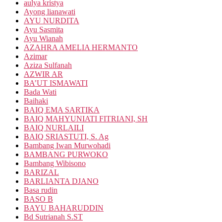
aulya kristya
Ayong lianawati
AYU NURDITA
Ayu Sasmita
Ayu Wianah
AZAHRA AMELIA HERMANTO
Azimar
Aziza Sulfanah
AZWIR AR
BA’UT ISMAWATI
Bada Wati
Baihaki
BAIQ EMA SARTIKA
BAIQ MAHYUNIATI FITRIANI, SH
BAIQ NURLAILI
BAIQ SRIASTUTI, S. Ag
Bambang Iwan Murwohadi
BAMBANG PURWOKO
Bambang Wibisono
BARIZAL
BARLIANTA DJANO
Basa rudin
BASO B
BAYU BAHARUDDIN
Bd Sutrianah S.ST