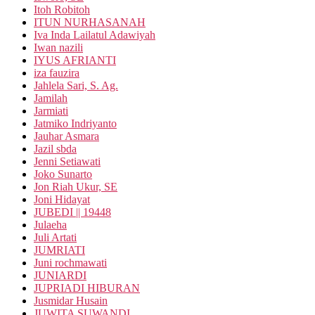
Itoh Robitoh
ITUN NURHASANAH
Iva Inda Lailatul Adawiyah
Iwan nazili
IYUS AFRIANTI
iza fauzira
Jahlela Sari, S. Ag.
Jamilah
Jarmiati
Jatmiko Indriyanto
Jauhar Asmara
Jazil sbda
Jenni Setiawati
Joko Sunarto
Jon Riah Ukur, SE
Joni Hidayat
JUBEDI || 19448
Julaeha
Juli Artati
JUMRIATI
Juni rochmawati
JUNIARDI
JUPRIADI HIBURAN
Jusmidar Husain
JUWITA SUWANDI