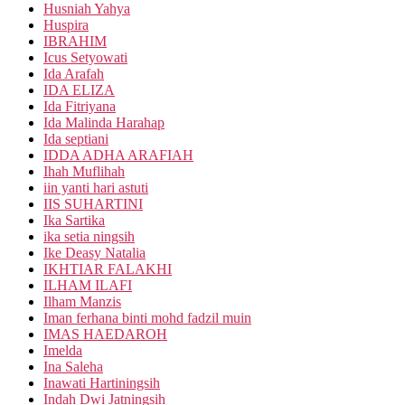
Husniah Yahya
Huspira
IBRAHIM
Icus Setyowati
Ida Arafah
IDA ELIZA
Ida Fitriyana
Ida Malinda Harahap
Ida septiani
IDDA ADHA ARAFIAH
Ihah Muflihah
iin yanti hari astuti
IIS SUHARTINI
Ika Sartika
ika setia ningsih
Ike Deasy Natalia
IKHTIAR FALAKHI
ILHAM ILAFI
Ilham Manzis
Iman ferhana binti mohd fadzil muin
IMAS HAEDAROH
Imelda
Ina Saleha
Inawati Hartiningsih
Indah Dwi Jatningsih