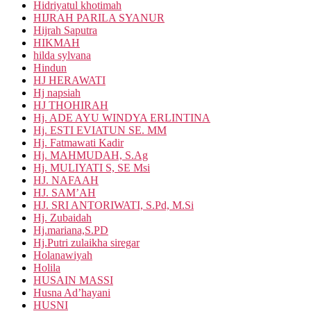
Hidriyatul khotimah
HIJRAH PARILA SYANUR
Hijrah Saputra
HIKMAH
hilda sylvana
Hindun
HJ HERAWATI
Hj napsiah
HJ THOHIRAH
Hj. ADE AYU WINDYA ERLINTINA
Hj. ESTI EVIATUN SE. MM
Hj. Fatmawati Kadir
Hj. MAHMUDAH, S.Ag
Hj. MULIYATI S, SE Msi
HJ. NAFAAH
HJ. SAM’AH
HJ. SRI ANTORIWATI, S.Pd, M.Si
Hj. Zubaidah
Hj.mariana,S.PD
Hj.Putri zulaikha siregar
Holanawiyah
Holila
HUSAIN MASSI
Husna Ad’hayani
HUSNI