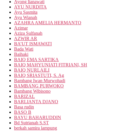
Ayong lianawati
AYU NURDITA
Ayu Sasmita
Ayu Wianah
AZAHRA AMELIA HERMANTO
Azimar
Aziza Sulfanah
AZWIR AR
BA’UT ISMAWATI
Bada Wati
Baihaki
BAIQ EMA SARTIKA
BAIQ MAHYUNIATI FITRIANI, SH
BAIQ NURLAILI
BAIQ SRIASTUTI, S. Ag
Bambang Iwan Murwohadi
BAMBANG PURWOKO
Bambang Wibisono
BARIZAL
BARLIANTA DJANO
Basa rudin
BASO B
BAYU BAHARUDDIN
Bd Sutrianah S.ST
berkah samira lampung