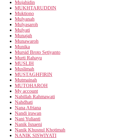
Mujahidin
MUKHTARUDDIN
Muktiono
Mulyanah
Mulyasaroh
Mulyati
Munajah
Munawaroh
Munika
Mursid Broto Setiyanto
Murti Rahayu
MUSLIH
Muslimah
MUSTAGHFIRIN
Mutmainah
MUTOHAROH
My account
Nabillah Rahmawati
Nahdhati
Nana Afriana
Nandi irawan
Nani Yulianti
Nanik Isnaeni
Nanik Khusnul Khotimah
NANIK SISWIYATI