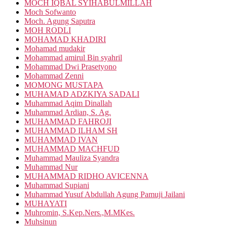
MOCH IQBAL SYIHABULMILLAH
Moch Sofwanto
Moch. Agung Saputra
MOH RODLI
MOHAMAD KHADIRI
Mohamad mudakir
Mohammad amirul Bin syahril
Mohammad Dwi Prasetyono
Mohammad Zenni
MOMONG MUSTAPA
MUHAMAD ADZKIYA SADALI
Muhammad Aqim Dinallah
Muhammad Ardian, S. Ag.
MUHAMMAD FAHROJI
MUHAMMAD ILHAM SH
MUHAMMAD IVAN
MUHAMMAD MACHFUD
Muhammad Mauliza Syandra
Muhammad Nur
MUHAMMAD RIDHO AVICENNA
Muhammad Supiani
Muhammad Yusuf Abdullah Agung Pamuji Jailani
MUHAYATI
Muhromin, S.Kep.Ners.,M.MKes.
Muhsinun