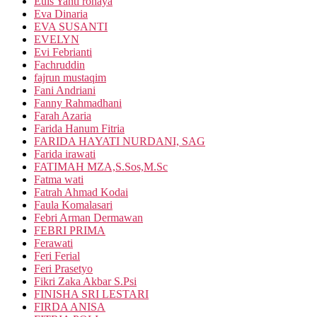
Euis Yanti rohaya
Eva Dinaria
EVA SUSANTI
EVELYN
Evi Febrianti
Fachruddin
fajrun mustaqim
Fani Andriani
Fanny Rahmadhani
Farah Azaria
Farida Hanum Fitria
FARIDA HAYATI NURDANI, SAG
Farida irawati
FATIMAH MZA,S.Sos,M.Sc
Fatma wati
Fatrah Ahmad Kodai
Faula Komalasari
Febri Arman Dermawan
FEBRI PRIMA
Ferawati
Feri Ferial
Feri Prasetyo
Fikri Zaka Akbar S.Psi
FINISHA SRI LESTARI
FIRDA ANISA