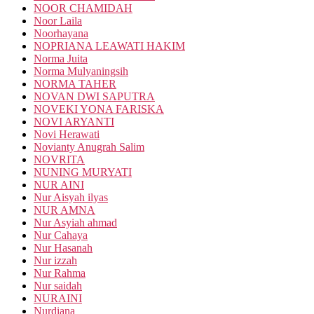
NOOR CHAMIDAH
Noor Laila
Noorhayana
NOPRIANA LEAWATI HAKIM
Norma Juita
Norma Mulyaningsih
NORMA TAHER
NOVAN DWI SAPUTRA
NOVEKI YONA FARISKA
NOVI ARYANTI
Novi Herawati
Novianty Anugrah Salim
NOVRITA
NUNING MURYATI
NUR AINI
Nur Aisyah ilyas
NUR AMNA
Nur Asyiah ahmad
Nur Cahaya
Nur Hasanah
Nur izzah
Nur Rahma
Nur saidah
NURAINI
Nurdiana