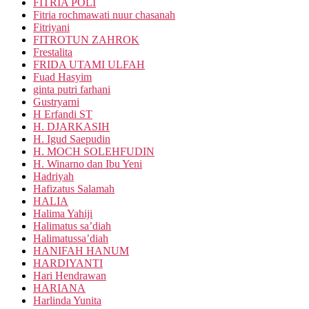
FITRIA POLI
Fitria rochmawati nuur chasanah
Fitriyani
FITROTUN ZAHROK
Frestalita
FRIDA UTAMI ULFAH
Fuad Hasyim
ginta putri farhani
Gustryarni
H Erfandi ST
H. DJARKASIH
H. Igud Saepudin
H. MOCH SOLEHFUDIN
H. Winarno dan Ibu Yeni
Hadriyah
Hafizatus Salamah
HALIA
Halima Yahiji
Halimatus sa’diah
Halimatussa’diah
HANIFAH HANUM
HARDIYANTI
Hari Hendrawan
HARIANA
Harlinda Yunita