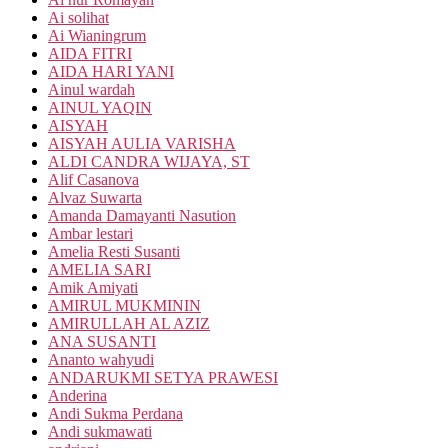
Ai solihat
Ai Wianingrum
AIDA FITRI
AIDA HARI YANI
Ainul wardah
AINUL YAQIN
AISYAH
AISYAH AULIA VARISHA
ALDI CANDRA WIJAYA, ST
Alif Casanova
Alvaz Suwarta
Amanda Damayanti Nasution
Ambar lestari
Amelia Resti Susanti
AMELIA SARI
Amik Amiyati
AMIRUL MUKMININ
AMIRULLAH AL AZIZ
ANA SUSANTI
Ananto wahyudi
ANDARUKMI SETYA PRAWESI
Anderina
Andi Sukma Perdana
Andi sukmawati