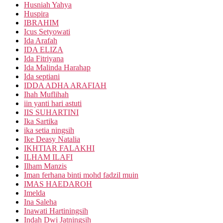
Husniah Yahya
Huspira
IBRAHIM
Icus Setyowati
Ida Arafah
IDA ELIZA
Ida Fitriyana
Ida Malinda Harahap
Ida septiani
IDDA ADHA ARAFIAH
Ihah Muflihah
iin yanti hari astuti
IIS SUHARTINI
Ika Sartika
ika setia ningsih
Ike Deasy Natalia
IKHTIAR FALAKHI
ILHAM ILAFI
Ilham Manzis
Iman ferhana binti mohd fadzil muin
IMAS HAEDAROH
Imelda
Ina Saleha
Inawati Hartiningsih
Indah Dwi Jatningsih