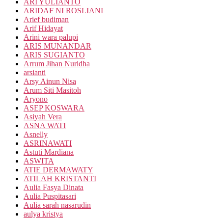
ARI YULIANTO
ARIDAF NI ROSLIANI
Arief budiman
Arif Hidayat
Arini wara palupi
ARIS MUNANDAR
ARIS SUGIANTO
Arrum Jihan Nuridha
arsianti
Arsy Ainun Nisa
Arum Siti Masitoh
Aryono
ASEP KOSWARA
Asiyah Vera
ASNA WATI
Asnelly
ASRINAWATI
Astuti Mardiana
ASWITA
ATIE DERMAWATY
ATILAH KRISTANTI
Aulia Fasya Dinata
Aulia Puspitasari
Aulia sarah nasarudin
aulya kristya