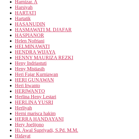
Harnizar. A
Harsiyah
HARTATI
Hartatik
HASANUDIN
HASMAWATI M. DJAFAR
HASPIANOR
Helen Nofriani
HELMINAWATI
HENDRA WIJAYA
HENNY MAURIZA REZKI
Heny Indriastuti
Heny Mistiasih
Heri Fajar Kurniawan
HERI GUNAWAN
Heri Irwanto
HERIWANTO
Herlina Heny Lestari
HERLINA YUSRI
Herliyah
Herni marisca hakim
HERRA HANDAYANI
Hery Joelijono
Hi. Awal Supriyadi, S.Pd. M.M.
Hidayat