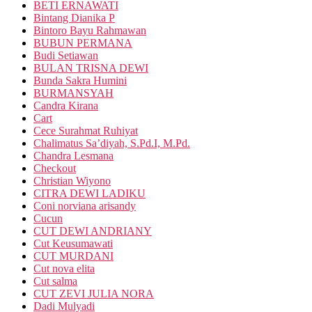
BETI ERNAWATI
Bintang Dianika P
Bintoro Bayu Rahmawan
BUBUN PERMANA
Budi Setiawan
BULAN TRISNA DEWI
Bunda Sakra Humini
BURMANSYAH
Candra Kirana
Cart
Cece Surahmat Ruhiyat
Chalimatus Sa’diyah, S.Pd.I, M.Pd.
Chandra Lesmana
Checkout
Christian Wiyono
CITRA DEWI LADIKU
Coni norviana arisandy
Cucun
CUT DEWI ANDRIANY
Cut Keusumawati
CUT MURDANI
Cut nova elita
Cut salma
CUT ZEVI JULIA NORA
Dadi Mulyadi