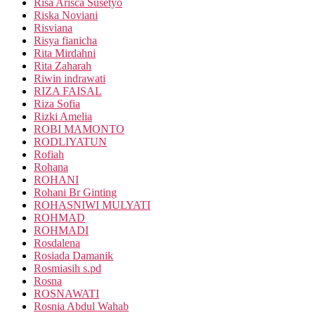
Risa Arisca Susetyo
Riska Noviani
Risviana
Risya fianicha
Rita Mirdahni
Rita Zaharah
Riwin indrawati
RIZA FAISAL
Riza Sofia
Rizki Amelia
ROBI MAMONTO
RODLIYATUN
Rofiah
Rohana
ROHANI
Rohani Br Ginting
ROHASNIWI MULYATI
ROHMAD
ROHMADI
Rosdalena
Rosiada Damanik
Rosmiasih s.pd
Rosna
ROSNAWATI
Rosnia Abdul Wahab