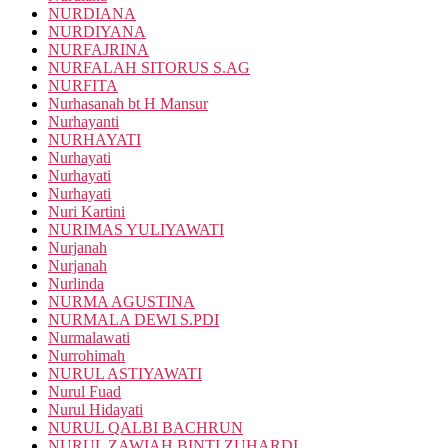
NURDIANA
NURDIYANA
NURFAJRINA
NURFALAH SITORUS S.AG
NURFITA
Nurhasanah bt H Mansur
Nurhayanti
NURHAYATI
Nurhayati
Nurhayati
Nurhayati
Nuri Kartini
NURIMAS YULIYAWATI
Nurjanah
Nurjanah
Nurlinda
NURMA AGUSTINA
NURMALA DEWI S.PDI
Nurmalawati
Nurrohimah
NURUL ASTIYAWATI
Nurul Fuad
Nurul Hidayati
NURUL QALBI BACHRUN
NURUL ZAWIAH BINTI ZUHARDI