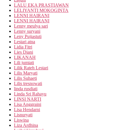
LALU EKA PRASTIAWAN
LELIYANTI MOKOGINTA
LENNI HAIRANI
LENNI HAIRANI
Lenny meulya sari
Lenny suryani
Leny Pujiastuti
Lestari atna
Lidia Fitri
Lies Diani
LIKANAH
Lili jumiati
Lilik Rateh Lestari
Lilis Maryati
Lilis Suhaeti
Lilis tresnowati
linda rusdiati
Linda Sri Rahayu
LINSI NARTI
Lisa Anggraini
Lisa Hendarni
Lisnuryati
Liswina
Liza Ardhina