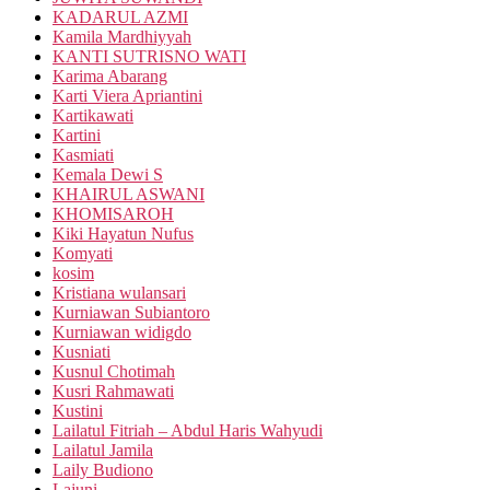
KADARUL AZMI
Kamila Mardhiyyah
KANTI SUTRISNO WATI
Karima Abarang
Karti Viera Apriantini
Kartikawati
Kartini
Kasmiati
Kemala Dewi S
KHAIRUL ASWANI
KHOMISAROH
Kiki Hayatun Nufus
Komyati
kosim
Kristiana wulansari
Kurniawan Subiantoro
Kurniawan widigdo
Kusniati
Kusnul Chotimah
Kusri Rahmawati
Kustini
Lailatul Fitriah – Abdul Haris Wahyudi
Lailatul Jamila
Laily Budiono
Lajuni