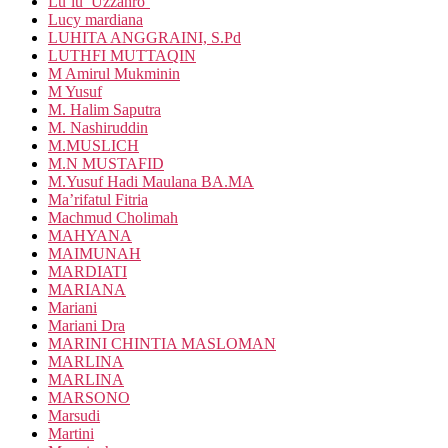
Lu’lu’ Uzzahro’
Lucy mardiana
LUHITA ANGGRAINI, S.Pd
LUTHFI MUTTAQIN
M Amirul Mukminin
M Yusuf
M. Halim Saputra
M. Nashiruddin
M.MUSLICH
M.N MUSTAFID
M.Yusuf Hadi Maulana BA.MA
Ma’rifatul Fitria
Machmud Cholimah
MAHYANA
MAIMUNAH
MARDIATI
MARIANA
Mariani
Mariani Dra
MARINI CHINTIA MASLOMAN
MARLINA
MARLINA
MARSONO
Marsudi
Martini