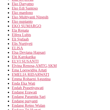
Eko Daryatno
Eko Edi Santoso
Eko mardono
Eko Multiyanti Ningsih
Eko nupianto
EKO SUMARGO
Ela Renata
Elfera Lubis
Eli Sjafaah
Elis Nurtiyeti
ELISA
Elsa Deviana Hapsari
Elti Karokarika
ELVI SUSANTI
Elvina Renosa,AMTG,SKM
Ema Loeswidija Artati
EMELIA RIDARWATI
Emma Rohaeni Agustina
Enda Eka Wati
Endah Prasetiyawati
Endang Erawati
Endang Paramita Sari
Endang puryanti
Endang Retno Wulan
Endang Tri Hartati