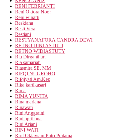
RENGGANIS
RENI FEBRIANTI
Reni Oktora Noor
Reni winarti
Reskiana
Resti Vera
Restiani
RESTYANAFORA CANDRA DEWI
RETNO DINI ASTUTI
RETNO WIDIASTUTY
Ria Dirganthari
Ria samariah
Riasmira SE. MM
RIFQI NUGROHO
Rifqiyati Am.Kep
Rika kartikasari
Rima
RIMA YUNITA
Rina mariana
Rinawati
Rini Anggraini
Rini apriliana
Rini Ariani
RINI WATI
Ririt Oktaviani Putri Pratama