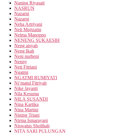
Naning Riyasati
NASRUN
Nazarni
Nazarni
Neha Artriyani
Neli Mujizatin
Nelma Manoppo
NENENG SUKAESIH
Neng aisyah
Neng Ikah
Neni nurheni
Nenny
Neti Fitriani
Ngatmi
NGATMI RUMIYATI
Ni’matul Fitriyah
Nike Jayanti
Nila Kesuma
NILA SUSANDI
Nina Kartika
Nina Martini
Nining Triani
Nirma Ismarayani
Niswatus Sholihah
NITA SARI PULUNGAN