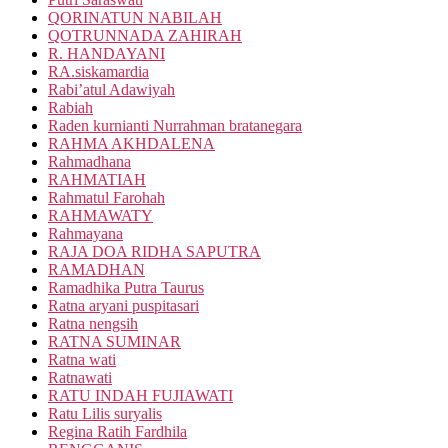
QORINATUN NABILAH
QOTRUNNADA ZAHIRAH
R. HANDAYANI
RA.siskamardia
Rabi’atul Adawiyah
Rabiah
Raden kurnianti Nurrahman bratanegara
RAHMA AKHDALENA
Rahmadhana
RAHMATIAH
Rahmatul Farohah
RAHMAWATY
Rahmayana
RAJA DOA RIDHA SAPUTRA
RAMADHAN
Ramadhika Putra Taurus
Ratna aryani puspitasari
Ratna nengsih
RATNA SUMINAR
Ratna wati
Ratnawati
RATU INDAH FUJIAWATI
Ratu Lilis suryalis
Regina Ratih Fardhila