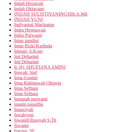
Indah Herawati
Indah Oktaviani
INDAH SULISTIYANINGSIH.A.Md
INDAH YUNI
Indiyastuti Marfuatun
Indra Hermawan
Indra Purwanti
Intan pandini
Intan Rizki Karlinda
Intisari, S.Kom
Ipit Dehartati
Ipit Dehartati
Ir. Hj. SHUFIANA AMINI
Irawati. Spd
Irma Gustini
Irma Rahmawati Oktavia
Irma Seftiani
Irma Seftiani
Ismanah purwanti
isnaini pasaribu
Isnawiyah
Iswahyuni
Iswandi Russyah,S.Th
Iswanto
Isworo, SE