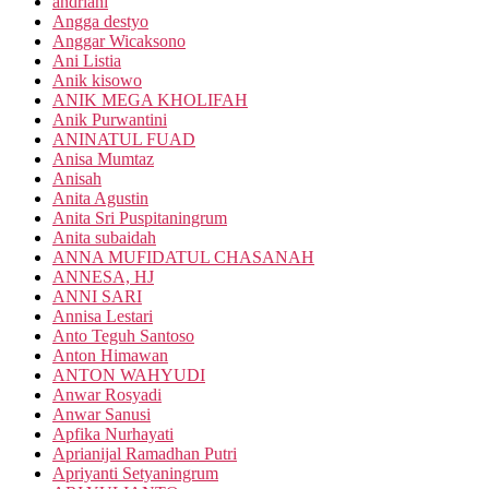
andriani
Angga destyo
Anggar Wicaksono
Ani Listia
Anik kisowo
ANIK MEGA KHOLIFAH
Anik Purwantini
ANINATUL FUAD
Anisa Mumtaz
Anisah
Anita Agustin
Anita Sri Puspitaningrum
Anita subaidah
ANNA MUFIDATUL CHASANAH
ANNESA, HJ
ANNI SARI
Annisa Lestari
Anto Teguh Santoso
Anton Himawan
ANTON WAHYUDI
Anwar Rosyadi
Anwar Sanusi
Apfika Nurhayati
Aprianijal Ramadhan Putri
Apriyanti Setyaningrum