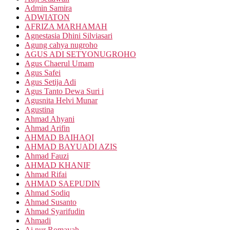
Admin Samira
ADWIATON
AFRIZA MARHAMAH
Agnestasia Dhini Silviasari
Agung cahya nugroho
AGUS ADI SETYONUGROHO
Agus Chaerul Umam
Agus Safei
Agus Setija Adi
Agus Tanto Dewa Suri i
Agusnita Helvi Munar
Agustina
Ahmad Ahyani
Ahmad Arifin
AHMAD BAIHAQI
AHMAD BAYUADI AZIS
Ahmad Fauzi
AHMAD KHANIF
Ahmad Rifai
AHMAD SAEPUDIN
Ahmad Sodiq
Ahmad Susanto
Ahmad Syarifudin
Ahmadi
Ai nur Romayah