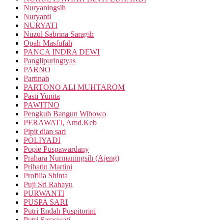
Nuryaningsih
Nuryanti
NURYATI
Nuzul Sabrina Saragih
Opah Masfufah
PANCA INDRA DEWI
Panglipuringtyas
PARNO
Partinah
PARTONO ALI MUHTAROM
Pasti Yunita
PAWITNO
Pengkuh Bangun Wibowo
PERAWATI, Amd.Keb
Pipit dian sari
POLIYADI
Popie Puspawardany
Prahara Nurmaningsih (Ajeng)
Prihatin Martini
Profilia Shinta
Puji Sri Rahayu
PURWANTI
PUSPA SARI
Putri Endah Puspitorini
Putri Saraswati