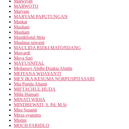
Marwiyah
MARWOTO
Maryam
MARYAM PAPUTUNGAN
Maskat
Masliani
Mastiam
Mastikhotul fitria
Maulana suwasti
MAULIDA RIZKI MATONDANG
Mawardi
Maya Sari
MAYUSNITAL
Meilanuvi Abdhi Dzakia Abidin
MEIYANA WIJAYANTI
MEY IKA KESUMA NORPUSPITASARI
Mia Parida Aliami
MIFTACHUL HUDA
Milla Hapsari
MINATI WIDIA
MINDREWATI, S. Pd. M.Si
Mira Susanti
Mirza syaputra
Mistini
MOCH FARIDLO