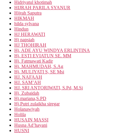
Hidriyatul khotimah
HIJRAH PARILA SYANUR
Hijrah Saputra
HIKMAH
hilda sylvana
Hindun
HJ HERAWATI
Hj napsiah
HJ THOHIRAH
Hj. ADE AYU WINDYA ERLINTINA
Hj. ESTI EVIATUN SE. MM
Hj. Fatmawati Kadir
Hj. MAHMUDAH, S.Ag
Hj. MULIYATI S, SE Msi
HJ. NAFAAH
HJ. SAM’AH
HJ. SRI ANTORIWATI, S.Pd, M.Si
Hj. Zubaidah
Hj.mariana,S.PD
Hj.Putri zulaikha siregar
Holanawiyah
Holila
HUSAIN MASSI
Husna Ad’hayani
HUSNI