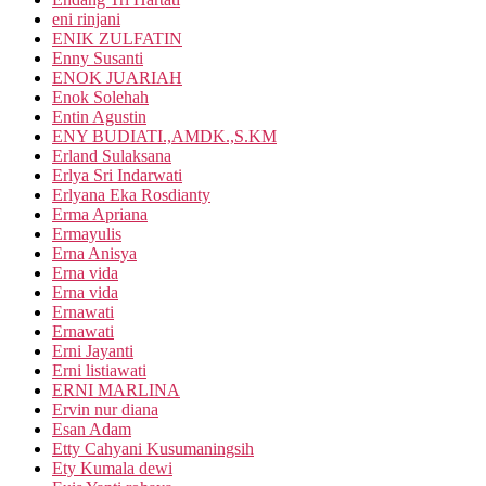
eni rinjani
ENIK ZULFATIN
Enny Susanti
ENOK JUARIAH
Enok Solehah
Entin Agustin
ENY BUDIATI.,AMDK.,S.KM
Erland Sulaksana
Erlya Sri Indarwati
Erlyana Eka Rosdianty
Erma Apriana
Ermayulis
Erna Anisya
Erna vida
Erna vida
Ernawati
Ernawati
Erni Jayanti
Erni listiawati
ERNI MARLINA
Ervin nur diana
Esan Adam
Etty Cahyani Kusumaningsih
Ety Kumala dewi