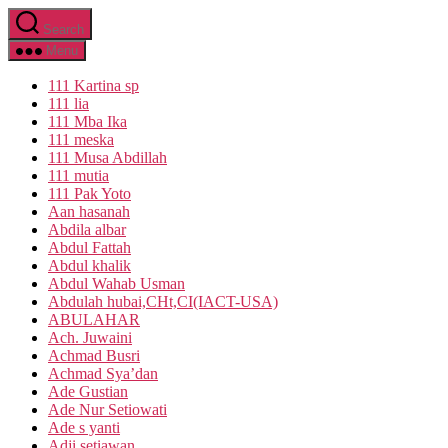
Skip
Search
to
the
Menu
content
111 Kartina sp
111 lia
111 Mba Ika
111 meska
111 Musa Abdillah
111 mutia
111 Pak Yoto
Aan hasanah
Abdila albar
Abdul Fattah
Abdul khalik
Abdul Wahab Usman
Abdulah hubai,CHt,CI(IACT-USA)
ABULAHAR
Ach. Juwaini
Achmad Busri
Achmad Sya’dan
Ade Gustian
Ade Nur Setiowati
Ade s yanti
Adji setiawan