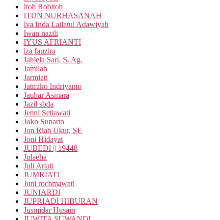
Itoh Robitoh
ITUN NURHASANAH
Iva Inda Lailatul Adawiyah
Iwan nazili
IYUS AFRIANTI
iza fauzira
Jahlela Sari, S. Ag.
Jamilah
Jarmiati
Jatmiko Indriyanto
Jauhar Asmara
Jazil sbda
Jenni Setiawati
Joko Sunarto
Jon Riah Ukur, SE
Joni Hidayat
JUBEDI || 19448
Julaeha
Juli Artati
JUMRIATI
Juni rochmawati
JUNIARDI
JUPRIADI HIBURAN
Jusmidar Husain
JUWITA SUWANDI