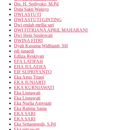
Drs. H. Sediyoko, M.Pd
Duta Sakti Waluyo
DWI ASTUTI
DWI ASTUTI GINTING
Dwi endah meilia sari
DWI FITRIANA APRIL MAHARANI
Dwi Heni Susilowati
DWINA FITRI
Dyah Kusuma Widhianti, SH
edi junaedi
Edliza Reskiyati
EFA LATIFAH
EHA JULAEHA
EIF SUPRIYANTO
Eka Agus Triani
EKA JUNIARTI
EKA KURNIAWATI
Eka Lisnawati
Eka Lisnawati
Eka Nurlia Agresiati
Eka Rahma Sania
EKA SARI
EKA SARI
Eka Setianingsih, S.Pd
Eka setyawati