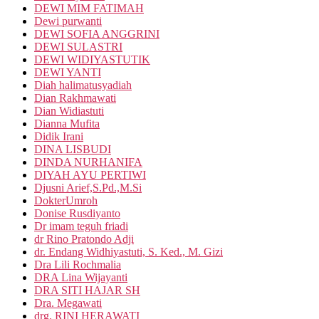
DEWI MIM FATIMAH
Dewi purwanti
DEWI SOFIA ANGGRINI
DEWI SULASTRI
DEWI WIDIYASTUTIK
DEWI YANTI
Diah halimatusyadiah
Dian Rakhmawati
Dian Widiastuti
Dianna Mufita
Didik Irani
DINA LISBUDI
DINDA NURHANIFA
DIYAH AYU PERTIWI
Djusni Arief,S.Pd.,M.Si
DokterUmroh
Donise Rusdiyanto
Dr imam teguh friadi
dr Rino Pratondo Adji
dr. Endang Widhiyastuti, S. Ked., M. Gizi
Dra Lili Rochmalia
DRA Lina Wijayanti
DRA SITI HAJAR SH
Dra. Megawati
drg. RINI HERAWATI