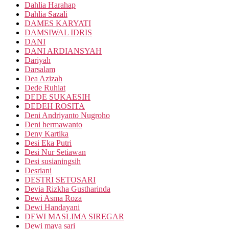
Dahlia Harahap
Dahlia Sazali
DAMES KARYATI
DAMSIWAL IDRIS
DANI
DANI ARDIANSYAH
Dariyah
Darsalam
Dea Azizah
Dede Ruhiat
DEDE SUKAESIH
DEDEH ROSITA
Deni Andriyanto Nugroho
Deni hermawanto
Deny Kartika
Desi Eka Putri
Desi Nur Setiawan
Desi susianingsih
Desriani
DESTRI SETOSARI
Devia Rizkha Gustharinda
Dewi Asma Roza
Dewi Handayani
DEWI MASLIMA SIREGAR
Dewi maya sari