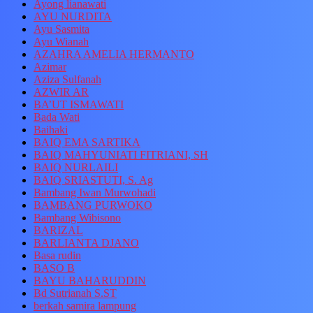
Ayong lianawati
AYU NURDITA
Ayu Sasmita
Ayu Wianah
AZAHRA AMELIA HERMANTO
Azimar
Aziza Sulfanah
AZWIR AR
BA’UT ISMAWATI
Bada Wati
Baihaki
BAIQ EMA SARTIKA
BAIQ MAHYUNIATI FITRIANI, SH
BAIQ NURLAILI
BAIQ SRIASTUTI, S. Ag
Bambang Iwan Murwohadi
BAMBANG PURWOKO
Bambang Wibisono
BARIZAL
BARLIANTA DJANO
Basa rudin
BASO B
BAYU BAHARUDDIN
Bd Sutrianah S.ST
berkah samira lampung