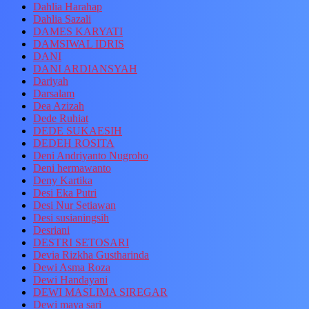
Dahlia Harahap
Dahlia Sazali
DAMES KARYATI
DAMSIWAL IDRIS
DANI
DANI ARDIANSYAH
Dariyah
Darsalam
Dea Azizah
Dede Ruhiat
DEDE SUKAESIH
DEDEH ROSITA
Deni Andriyanto Nugroho
Deni hermawanto
Deny Kartika
Desi Eka Putri
Desi Nur Setiawan
Desi susianingsih
Desriani
DESTRI SETOSARI
Devia Rizkha Gustharinda
Dewi Asma Roza
Dewi Handayani
DEWI MASLIMA SIREGAR
Dewi maya sari