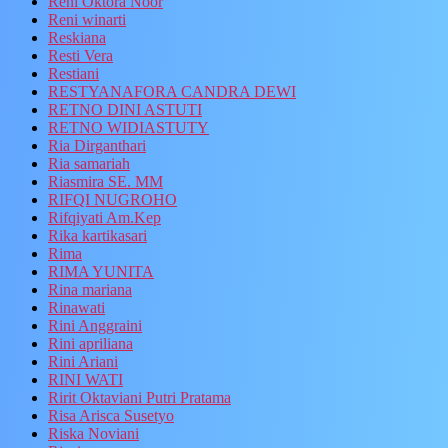
Reni Oktora Noor
Reni winarti
Reskiana
Resti Vera
Restiani
RESTYANAFORA CANDRA DEWI
RETNO DINI ASTUTI
RETNO WIDIASTUTY
Ria Dirganthari
Ria samariah
Riasmira SE. MM
RIFQI NUGROHO
Rifqiyati Am.Kep
Rika kartikasari
Rima
RIMA YUNITA
Rina mariana
Rinawati
Rini Anggraini
Rini apriliana
Rini Ariani
RINI WATI
Ririt Oktaviani Putri Pratama
Risa Arisca Susetyo
Riska Noviani