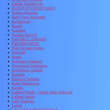
Kamila Mardhiyyah
KANTI SUTRISNO WATI
Karima Abarang
Karti Viera Apriantini
Kartikawati
Kartini
Kasmiati
Kemala Dewi S
KHAIRUL ASWANI
KHOMISAROH
Kiki Hayatun Nufus
Komyati
kosim
Kristiana wulansari
Kurniawan Subiantoro
Kurniawan widigdo
Kusniati
Kusnul Chotimah
Kusri Rahmawati
Kustini
Lailatul Fitriah – Abdul Haris Wahyudi
Lailatul Jamila
Laily Budiono
Lajuni
LALU EKA PRASTIAWAN