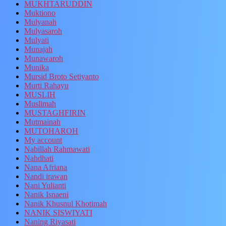
MUKHTARUDDIN
Muktiono
Mulyanah
Mulyasaroh
Mulyati
Munajah
Munawaroh
Munika
Mursid Broto Setiyanto
Murti Rahayu
MUSLIH
Muslimah
MUSTAGHFIRIN
Mutmainah
MUTOHAROH
My account
Nabillah Rahmawati
Nahdhati
Nana Afriana
Nandi irawan
Nani Yulianti
Nanik Isnaeni
Nanik Khusnul Khotimah
NANIK SISWIYATI
Naning Riyasati