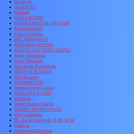
Harsiyah
HARTATI
Hartatik
HASANUDIN
HASMAWATI M. DJAFAR
HASPIANOR
Helen Nofriani
HELMINAWATI
HENDRA WIJAYA
HENNY MAURIZA REZKI
Heny Indriastuti
Heny Mistiasih
Heri Fajar Kurniawan
HERI GUNAWAN
Heri Irwanto
HERIWANTO
Herlina Heny Lestari
HERLINA YUSRI
Herliyah
Herni marisca hakim
HERRA HANDAYANI
Hery Joelijono
Hi. Awal Supriyadi, S.Pd. M.M.
Hidayat
Hidriyatul khotimah