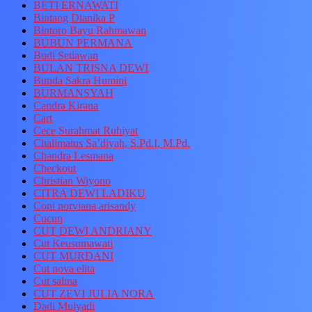
BETI ERNAWATI
Bintang Dianika P
Bintoro Bayu Rahmawan
BUBUN PERMANA
Budi Setiawan
BULAN TRISNA DEWI
Bunda Sakra Humini
BURMANSYAH
Candra Kirana
Cart
Cece Surahmat Ruhiyat
Chalimatus Sa’diyah, S.Pd.I, M.Pd.
Chandra Lesmana
Checkout
Christian Wiyono
CITRA DEWI LADIKU
Coni norviana arisandy
Cucun
CUT DEWI ANDRIANY
Cut Keusumawati
CUT MURDANI
Cut nova elita
Cut salma
CUT ZEVI JULIA NORA
Dadi Mulyadi