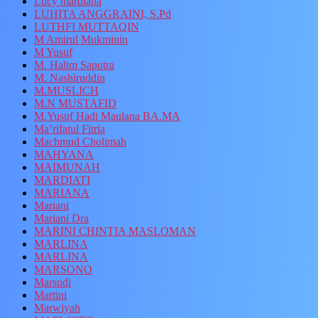
Lucy mardiana
LUHITA ANGGRAINI, S.Pd
LUTHFI MUTTAQIN
M Amirul Mukminin
M Yusuf
M. Halim Saputra
M. Nashiruddin
M.MUSLICH
M.N MUSTAFID
M.Yusuf Hadi Maulana BA.MA
Ma’rifatul Fitria
Machmud Cholimah
MAHYANA
MAIMUNAH
MARDIATI
MARIANA
Mariani
Mariani Dra
MARINI CHINTIA MASLOMAN
MARLINA
MARLINA
MARSONO
Marsudi
Martini
Marwiyah