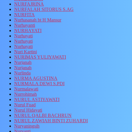
NURFAJRINA
NURFALAH SITORUS S.AG
NURFITA
Nurhasanah bt H Mansur
Nurhayanti
NURHAYATI
Nurhayati
Nurhayati
Nurhayati
Nuri Kartini
NURIMAS YULIYAWATI
Nurjanah
Nurjanah
Nurlinda
NURMA AGUSTINA
NURMALA DEWI S.PDI
Nurmalawati
Nurrohimah
NURUL ASTIYAWATI
Nurul Fuad
Nurul Hidayati
NURUL QALBI BACHRUN
NURUL ZAWIAH BINTI ZUHARDI
Nuryaningsih
Nuryanti