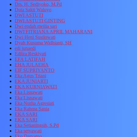
Drs. H. Sediyoko, M.Pd
Duta Sakti Waluyo
DWI ASTUTI
DWI ASTUTI GINTING
Dwi endah meilia sari
DWI FITRIANA APRIL MAHARANI
Dwi Heni Susilowati
Dyah Kusuma Widhianti, SH
edi junaedi
Edliza Reskiyati
EFA LATIFAH
EHA JULAEHA
EIF SUPRIYANTO
Eka Agus Triani
EKA JUNIARTI
EKA KURNIAWATI
Eka Lisnawati
Eka Lisnawati
Eka Nurlia Agresiati
Eka Rahma Sania
EKA SARI
EKA SARI
Eka Setianingsih, S.Pd
Eka setyawati
Eko Daryatno