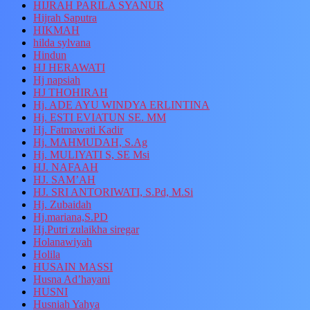
HIJRAH PARILA SYANUR
Hijrah Saputra
HIKMAH
hilda sylvana
Hindun
HJ HERAWATI
Hj napsiah
HJ THOHIRAH
Hj. ADE AYU WINDYA ERLINTINA
Hj. ESTI EVIATUN SE. MM
Hj. Fatmawati Kadir
Hj. MAHMUDAH, S.Ag
Hj. MULIYATI S, SE Msi
HJ. NAFAAH
HJ. SAM’AH
HJ. SRI ANTORIWATI, S.Pd, M.Si
Hj. Zubaidah
Hj.mariana,S.PD
Hj.Putri zulaikha siregar
Holanawiyah
Holila
HUSAIN MASSI
Husna Ad’hayani
HUSNI
Husniah Yahya