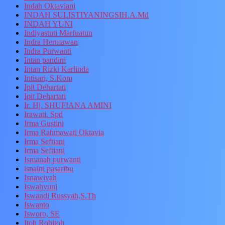
Indah Oktaviani
INDAH SULISTIYANINGSIH.A.Md
INDAH YUNI
Indiyastuti Marfuatun
Indra Hermawan
Indra Purwanti
Intan pandini
Intan Rizki Karlinda
Intisari, S.Kom
Ipit Dehartati
Ipit Dehartati
Ir. Hj. SHUFIANA AMINI
Irawati. Spd
Irma Gustini
Irma Rahmawati Oktavia
Irma Seftiani
Irma Seftiani
Ismanah purwanti
isnaini pasaribu
Isnawiyah
Iswahyuni
Iswandi Russyah,S.Th
Iswanto
Isworo, SE
Itoh Robitoh