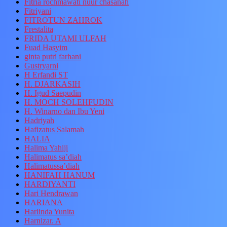
Fitria rochmawati nuur chasanah
Fitriyani
FITROTUN ZAHROK
Frestalita
FRIDA UTAMI ULFAH
Fuad Hasyim
ginta putri farhani
Gustryarni
H Erfandi ST
H. DJARKASIH
H. Igud Saepudin
H. MOCH SOLEHFUDIN
H. Winarno dan Ibu Yeni
Hadriyah
Hafizatus Salamah
HALIA
Halima Yahiji
Halimatus sa’diah
Halimatussa’diah
HANIFAH HANUM
HARDIYANTI
Hari Hendrawan
HARIANA
Harlinda Yunita
Harnizar. A