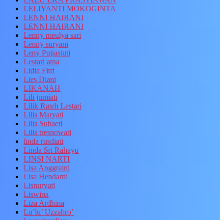
LELIYANTI MOKOGINTA
LENNI HAIRANI
LENNI HAIRANI
Lenny meulya sari
Lenny suryani
Leny Pujiastuti
Lestari atna
Lidia Fitri
Lies Diani
LIKANAH
Lili jumiati
Lilik Rateh Lestari
Lilis Maryati
Lilis Suhaeti
Lilis tresnowati
linda rusdiati
Linda Sri Rahayu
LINSI NARTI
Lisa Anggraini
Lisa Hendarni
Lisnuryati
Liswina
Liza Ardhina
Lu’lu’ Uzzahro’