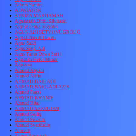
Admin Samira
ADWIATON
AFRIZA MARHAMAH
Agnestasia Dhini Silviasari
Agung cahya nugroho
AGUS ADI SETYONUGROHO
Agus Chaerul Umam
Agus Safei
Agus Setija Adi
Agus Tanto Dewa Suri i
Agusnita Helvi Munar
Agustina
Ahmad Ahyani
Ahmad Arifin
AHMAD BAIHAQI
AHMAD BAYUADI AZIS
Ahmad Fauzi
AHMAD KHANIF
Ahmad Rifai
AHMAD SAEPUDIN
Ahmad Sodiq
Ahmad Susanto
Ahmad Syarifudin
Ahmadi
Ai nur Romayah