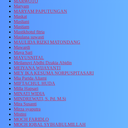
MARWOTO
Maryam
MARYAM PAPUTUNGAN
Maskat
Masliani
Mastiam
Mastikhotul fitria
Maulana suwasti
MAULIDA RIZKI MATONDANG
Mawardi
Maya Sari
MAYUSNITAL
Meilanuvi Abdhi Dzakia Abidin
MEIYANA WIJAYANTI
MEY IKA KESUMA NORPUSPITASARI
Mia Parida Aliami
MIFTACHUL HUDA
Milla Hapsari
MINATI WIDIA
MINDREWATI, S. Pd. M.Si
Mira Susanti
Mirza syaputra
Mistini
MOCH FARIDLO
MOCH IQBAL SYIHABULMILLAH