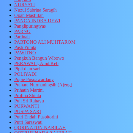
NURYATI
Nuzul Sabrina Saragih
Opah Masfufah
PANCA INDRA DEWI
Panglipuringtyas
PARNO
Partinah
PARTONO ALI MUHTAROM
Pasti Yunita
PAWITNO
Pengkuh Bangun Wibowo
PERAWATI, Amd.Keb
Pipit dian sari
POLIYADI
Popie Puspawardany
Prahara Nurmaningsih (Ajeng)
Prihatin Martini
Profilia Shinta
Puji Sri Rahayu
PURWANTI
PUSPA SARI
Putri Endah Puspitorini
Putri Saraswati
QORINATUN NABILAH
QOTRUNNADA ZAHIRAH