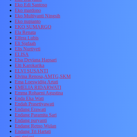
Eko Edi Santoso
Eko mardono
Eko Multiyanti Ningsih
Eko nupianto
EKO SUMARGO
Ela Renata
Elfera Lubis
Eli Sjafaah
Elis Nurtiyeti
ELISA
Elsa Deviana Hapsari
Elti Karokarika
ELVI SUSANTI
Elvina Renosa,AMTG,SKM
Ema Loeswidija Artati
EMELIA RIDARWATI
Emma Rohaeni Agustina
Enda Eka Wati
Endah Prasetiyawati
Endang Erawati
Endang Paramita Sari
Endang puryanti
Endang Retno Wulan
Endang Tri Hartati
eni rinjani