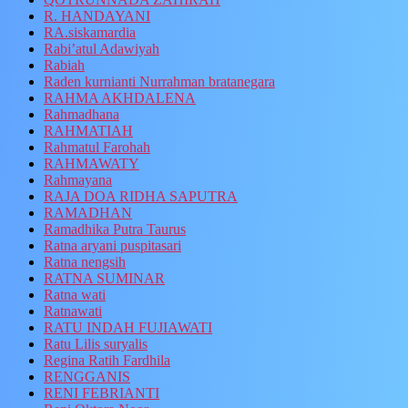
R. HANDAYANI
RA.siskamardia
Rabi’atul Adawiyah
Rabiah
Raden kurnianti Nurrahman bratanegara
RAHMA AKHDALENA
Rahmadhana
RAHMATIAH
Rahmatul Farohah
RAHMAWATY
Rahmayana
RAJA DOA RIDHA SAPUTRA
RAMADHAN
Ramadhika Putra Taurus
Ratna aryani puspitasari
Ratna nengsih
RATNA SUMINAR
Ratna wati
Ratnawati
RATU INDAH FUJIAWATI
Ratu Lilis suryalis
Regina Ratih Fardhila
RENGGANIS
RENI FEBRIANTI