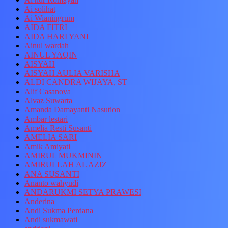
Ai solihat
Ai Wianingrum
AIDA FITRI
AIDA HARI YANI
Ainul wardah
AINUL YAQIN
AISYAH
AISYAH AULIA VARISHA
ALDI CANDRA WIJAYA, ST
Alif Casanova
Alvaz Suwarta
Amanda Damayanti Nasution
Ambar lestari
Amelia Resti Susanti
AMELIA SARI
Amik Amiyati
AMIRUL MUKMININ
AMIRULLAH AL AZIZ
ANA SUSANTI
Ananto wahyudi
ANDARUKMI SETYA PRAWESI
Anderina
Andi Sukma Perdana
Andi sukmawati