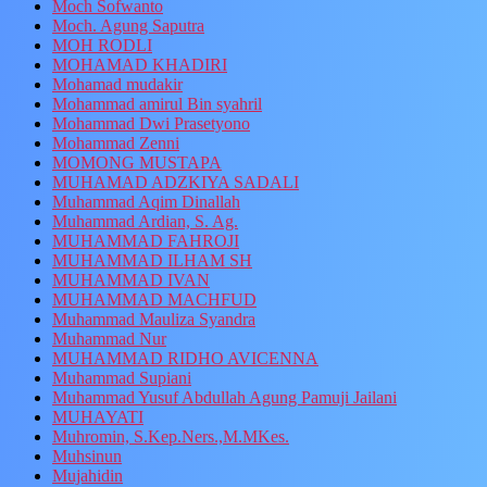
Moch Sofwanto
Moch. Agung Saputra
MOH RODLI
MOHAMAD KHADIRI
Mohamad mudakir
Mohammad amirul Bin syahril
Mohammad Dwi Prasetyono
Mohammad Zenni
MOMONG MUSTAPA
MUHAMAD ADZKIYA SADALI
Muhammad Aqim Dinallah
Muhammad Ardian, S. Ag.
MUHAMMAD FAHROJI
MUHAMMAD ILHAM SH
MUHAMMAD IVAN
MUHAMMAD MACHFUD
Muhammad Mauliza Syandra
Muhammad Nur
MUHAMMAD RIDHO AVICENNA
Muhammad Supiani
Muhammad Yusuf Abdullah Agung Pamuji Jailani
MUHAYATI
Muhromin, S.Kep.Ners.,M.MKes.
Muhsinun
Mujahidin