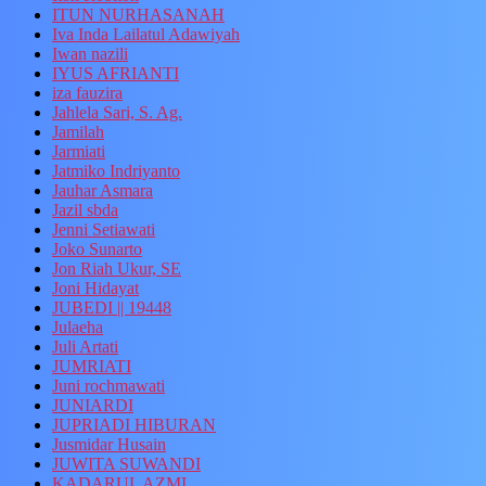
ITUN NURHASANAH
Iva Inda Lailatul Adawiyah
Iwan nazili
IYUS AFRIANTI
iza fauzira
Jahlela Sari, S. Ag.
Jamilah
Jarmiati
Jatmiko Indriyanto
Jauhar Asmara
Jazil sbda
Jenni Setiawati
Joko Sunarto
Jon Riah Ukur, SE
Joni Hidayat
JUBEDI || 19448
Julaeha
Juli Artati
JUMRIATI
Juni rochmawati
JUNIARDI
JUPRIADI HIBURAN
Jusmidar Husain
JUWITA SUWANDI
KADARUL AZMI