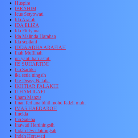
Huspira
IBRAHIM
Icus Setyowati
Ida Arafah
IDA ELIZA
Ida Fitriyana
Ida Malinda Harahap
Ida septiani
IDDA ADHA ARAFIAH
Ihah Muflihah
iin yanti hari astuti
IIS SUHARTINI
Ika Sartika
ika setia ningsih
Ike Deasy Natalia
IKHTIAR FALAKHI
ILHAM ILAFI
Ilham Manzis
Iman ferhana binti mohd fadzil muin
IMAS HAEDAROH
Imelda
Ina Saleha
Inawati Hartiningsih
Indah Dwi Jatningsih
Indah Herawati