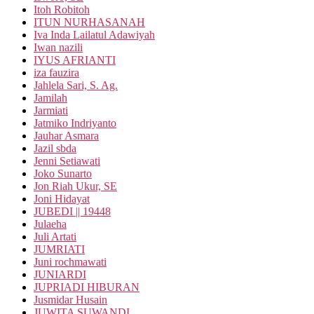
Itoh Robitoh
ITUN NURHASANAH
Iva Inda Lailatul Adawiyah
Iwan nazili
IYUS AFRIANTI
iza fauzira
Jahlela Sari, S. Ag.
Jamilah
Jarmiati
Jatmiko Indriyanto
Jauhar Asmara
Jazil sbda
Jenni Setiawati
Joko Sunarto
Jon Riah Ukur, SE
Joni Hidayat
JUBEDI || 19448
Julaeha
Juli Artati
JUMRIATI
Juni rochmawati
JUNIARDI
JUPRIADI HIBURAN
Jusmidar Husain
JUWITA SUWANDI