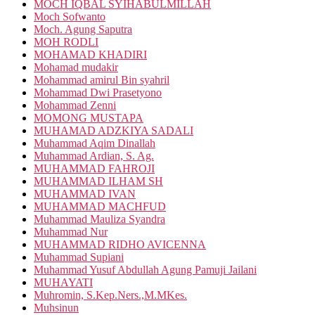
MOCH IQBAL SYIHABULMILLAH
Moch Sofwanto
Moch. Agung Saputra
MOH RODLI
MOHAMAD KHADIRI
Mohamad mudakir
Mohammad amirul Bin syahril
Mohammad Dwi Prasetyono
Mohammad Zenni
MOMONG MUSTAPA
MUHAMAD ADZKIYA SADALI
Muhammad Aqim Dinallah
Muhammad Ardian, S. Ag.
MUHAMMAD FAHROJI
MUHAMMAD ILHAM SH
MUHAMMAD IVAN
MUHAMMAD MACHFUD
Muhammad Mauliza Syandra
Muhammad Nur
MUHAMMAD RIDHO AVICENNA
Muhammad Supiani
Muhammad Yusuf Abdullah Agung Pamuji Jailani
MUHAYATI
Muhromin, S.Kep.Ners.,M.MKes.
Muhsinun