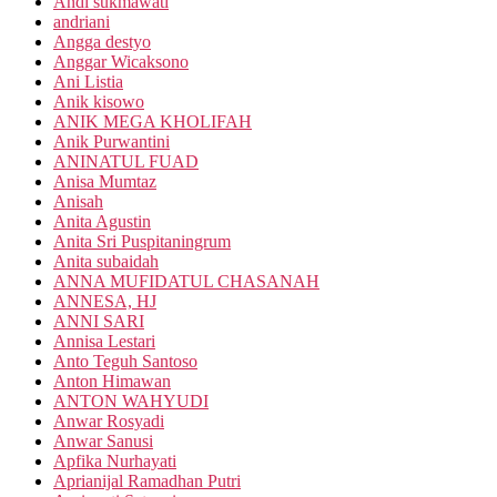
Andi sukmawati
andriani
Angga destyo
Anggar Wicaksono
Ani Listia
Anik kisowo
ANIK MEGA KHOLIFAH
Anik Purwantini
ANINATUL FUAD
Anisa Mumtaz
Anisah
Anita Agustin
Anita Sri Puspitaningrum
Anita subaidah
ANNA MUFIDATUL CHASANAH
ANNESA, HJ
ANNI SARI
Annisa Lestari
Anto Teguh Santoso
Anton Himawan
ANTON WAHYUDI
Anwar Rosyadi
Anwar Sanusi
Apfika Nurhayati
Aprianijal Ramadhan Putri