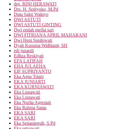
drg. RINI HERAWATI
Drs. H. Sediyoko, M.Pd
Duta Sakti Waluyo
DWI ASTUTI
DWI ASTUTI GINTING
Dwi endah meilia sari
DWI FITRIANA APRIL MAHARANI
Dwi Heni Susilowati
Dyah Kusuma Widhianti, SH
edi junaedi
Edliza Reskiyati
EFA LATIFAH
EHA JULAEHA
EIF SUPRIYANTO
Eka Agus Triani
EKA JUNIARTI
EKA KURNIAWATI
Eka Lisnawati
Eka Lisnawati
Eka Nurlia Agresiati
Eka Rahma Sania
EKA SARI
EKA SARI
Eka Setianingsih, S.Pd
Eka setyawati