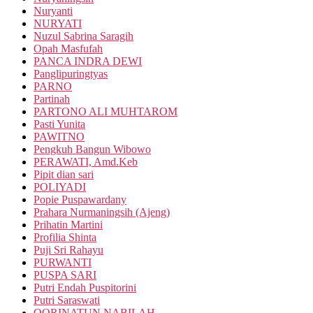
Nuryanti
NURYATI
Nuzul Sabrina Saragih
Opah Masfufah
PANCA INDRA DEWI
Panglipuringtyas
PARNO
Partinah
PARTONO ALI MUHTAROM
Pasti Yunita
PAWITNO
Pengkuh Bangun Wibowo
PERAWATI, Amd.Keb
Pipit dian sari
POLIYADI
Popie Puspawardany
Prahara Nurmaningsih (Ajeng)
Prihatin Martini
Profilia Shinta
Puji Sri Rahayu
PURWANTI
PUSPA SARI
Putri Endah Puspitorini
Putri Saraswati
QORINATUN NABILAH