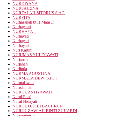
NURDIYANA
NURFAJRINA
NURFALAH SITORUS S.AG
NURFITA
Nurhasanah bt H Mansur
Nurhayanti
NURHAYATI
Nurhayati
Nurhayati
Nurhayati
Nuri Kartini
NURIMAS YULIYAWATI
Nurjanah
Nurjanah
Nurlinda
NURMA AGUSTINA
NURMALA DEWI S.PDI
Nurmalawati
Nurrohimah
NURUL ASTIYAWATI
Nurul Fuad
Nurul Hidayati
NURUL QALBI BACHRUN
NURUL ZAWIAH BINTI ZUHARDI
Nuryaningsih