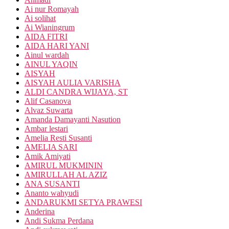
Ai nur Romayah
Ai solihat
Ai Wianingrum
AIDA FITRI
AIDA HARI YANI
Ainul wardah
AINUL YAQIN
AISYAH
AISYAH AULIA VARISHA
ALDI CANDRA WIJAYA, ST
Alif Casanova
Alvaz Suwarta
Amanda Damayanti Nasution
Ambar lestari
Amelia Resti Susanti
AMELIA SARI
Amik Amiyati
AMIRUL MUKMININ
AMIRULLAH AL AZIZ
ANA SUSANTI
Ananto wahyudi
ANDARUKMI SETYA PRAWESI
Anderina
Andi Sukma Perdana