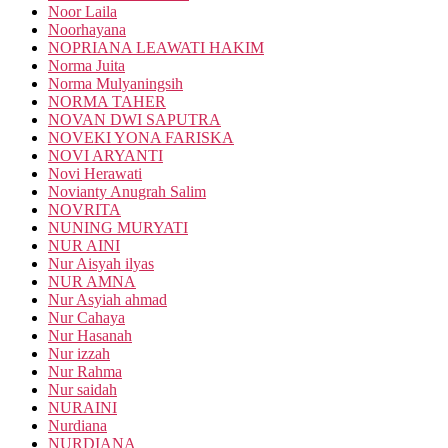
Noor Laila
Noorhayana
NOPRIANA LEAWATI HAKIM
Norma Juita
Norma Mulyaningsih
NORMA TAHER
NOVAN DWI SAPUTRA
NOVEKI YONA FARISKA
NOVI ARYANTI
Novi Herawati
Novianty Anugrah Salim
NOVRITA
NUNING MURYATI
NUR AINI
Nur Aisyah ilyas
NUR AMNA
Nur Asyiah ahmad
Nur Cahaya
Nur Hasanah
Nur izzah
Nur Rahma
Nur saidah
NURAINI
Nurdiana
NURDIANA