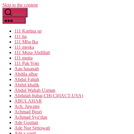
Skip to the content
Search
Menu
111 Kartina sp
111 lia
111 Mba Ika
111 meska
111 Musa Abdillah
111 mutia
111 Pak Yoto
Aan hasanah
Abdila albar
Abdul Fattah
Abdul khalik
Abdul Wahab Usman
Abdulah hubai,CHt,CI(IACT-USA)
ABULAHAR
Ach. Juwaini
Achmad Busri
Achmad Sya’dan
Ade Gustian
Ade Nur Setiowati
Ade s yanti