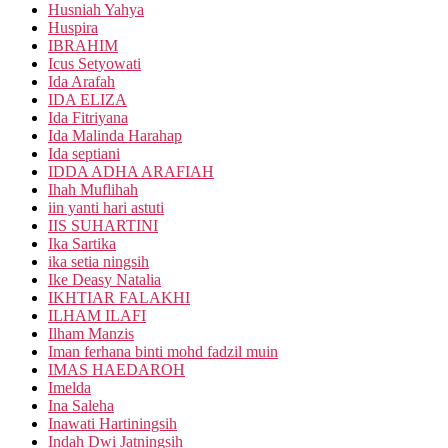
Husniah Yahya
Huspira
IBRAHIM
Icus Setyowati
Ida Arafah
IDA ELIZA
Ida Fitriyana
Ida Malinda Harahap
Ida septiani
IDDA ADHA ARAFIAH
Ihah Muflihah
iin yanti hari astuti
IIS SUHARTINI
Ika Sartika
ika setia ningsih
Ike Deasy Natalia
IKHTIAR FALAKHI
ILHAM ILAFI
Ilham Manzis
Iman ferhana binti mohd fadzil muin
IMAS HAEDAROH
Imelda
Ina Saleha
Inawati Hartiningsih
Indah Dwi Jatningsih