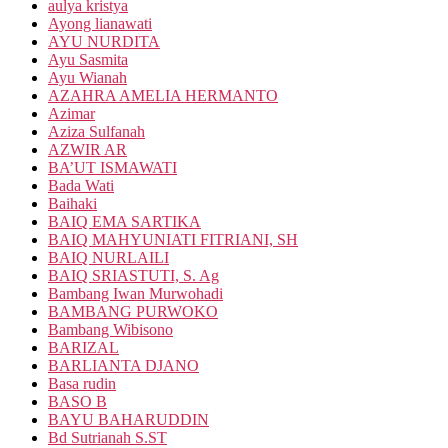
aulya kristya
Ayong lianawati
AYU NURDITA
Ayu Sasmita
Ayu Wianah
AZAHRA AMELIA HERMANTO
Azimar
Aziza Sulfanah
AZWIR AR
BA’UT ISMAWATI
Bada Wati
Baihaki
BAIQ EMA SARTIKA
BAIQ MAHYUNIATI FITRIANI, SH
BAIQ NURLAILI
BAIQ SRIASTUTI, S. Ag
Bambang Iwan Murwohadi
BAMBANG PURWOKO
Bambang Wibisono
BARIZAL
BARLIANTA DJANO
Basa rudin
BASO B
BAYU BAHARUDDIN
Bd Sutrianah S.ST