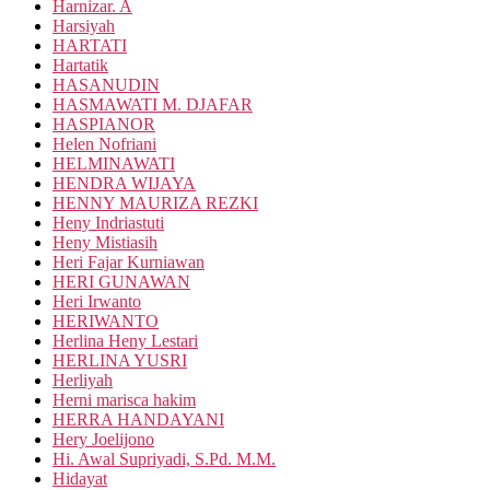
Harnizar. A
Harsiyah
HARTATI
Hartatik
HASANUDIN
HASMAWATI M. DJAFAR
HASPIANOR
Helen Nofriani
HELMINAWATI
HENDRA WIJAYA
HENNY MAURIZA REZKI
Heny Indriastuti
Heny Mistiasih
Heri Fajar Kurniawan
HERI GUNAWAN
Heri Irwanto
HERIWANTO
Herlina Heny Lestari
HERLINA YUSRI
Herliyah
Herni marisca hakim
HERRA HANDAYANI
Hery Joelijono
Hi. Awal Supriyadi, S.Pd. M.M.
Hidayat