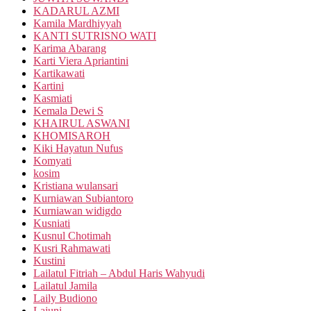
KADARUL AZMI
Kamila Mardhiyyah
KANTI SUTRISNO WATI
Karima Abarang
Karti Viera Apriantini
Kartikawati
Kartini
Kasmiati
Kemala Dewi S
KHAIRUL ASWANI
KHOMISAROH
Kiki Hayatun Nufus
Komyati
kosim
Kristiana wulansari
Kurniawan Subiantoro
Kurniawan widigdo
Kusniati
Kusnul Chotimah
Kusri Rahmawati
Kustini
Lailatul Fitriah – Abdul Haris Wahyudi
Lailatul Jamila
Laily Budiono
Lajuni