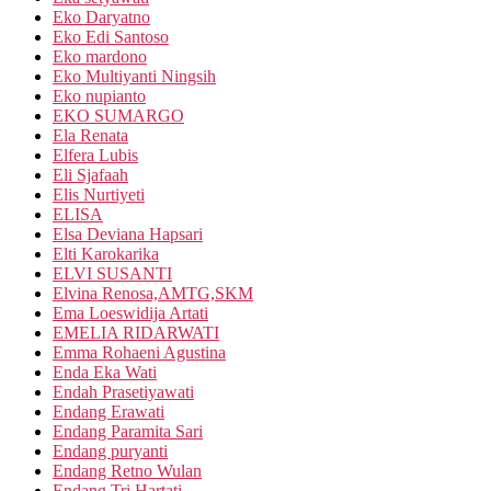
Eko Daryatno
Eko Edi Santoso
Eko mardono
Eko Multiyanti Ningsih
Eko nupianto
EKO SUMARGO
Ela Renata
Elfera Lubis
Eli Sjafaah
Elis Nurtiyeti
ELISA
Elsa Deviana Hapsari
Elti Karokarika
ELVI SUSANTI
Elvina Renosa,AMTG,SKM
Ema Loeswidija Artati
EMELIA RIDARWATI
Emma Rohaeni Agustina
Enda Eka Wati
Endah Prasetiyawati
Endang Erawati
Endang Paramita Sari
Endang puryanti
Endang Retno Wulan
Endang Tri Hartati