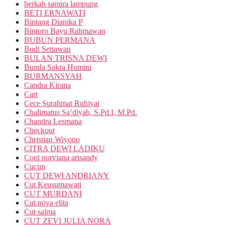
berkah samira lampung
BETI ERNAWATI
Bintang Dianika P
Bintoro Bayu Rahmawan
BUBUN PERMANA
Budi Setiawan
BULAN TRISNA DEWI
Bunda Sakra Humini
BURMANSYAH
Candra Kirana
Cart
Cece Surahmat Ruhiyat
Chalimatus Sa’diyah, S.Pd.I, M.Pd.
Chandra Lesmana
Checkout
Christian Wiyono
CITRA DEWI LADIKU
Coni norviana arisandy
Cucun
CUT DEWI ANDRIANY
Cut Keusumawati
CUT MURDANI
Cut nova elita
Cut salma
CUT ZEVI JULIA NORA