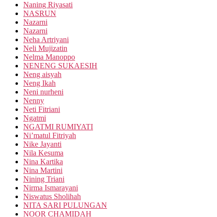
Naning Riyasati
NASRUN
Nazarni
Nazarni
Neha Artriyani
Neli Mujizatin
Nelma Manoppo
NENENG SUKAESIH
Neng aisyah
Neng Ikah
Neni nurheni
Nenny
Neti Fitriani
Ngatmi
NGATMI RUMIYATI
Ni’matul Fitriyah
Nike Jayanti
Nila Kesuma
Nina Kartika
Nina Martini
Nining Triani
Nirma Ismarayani
Niswatus Sholihah
NITA SARI PULUNGAN
NOOR CHAMIDAH