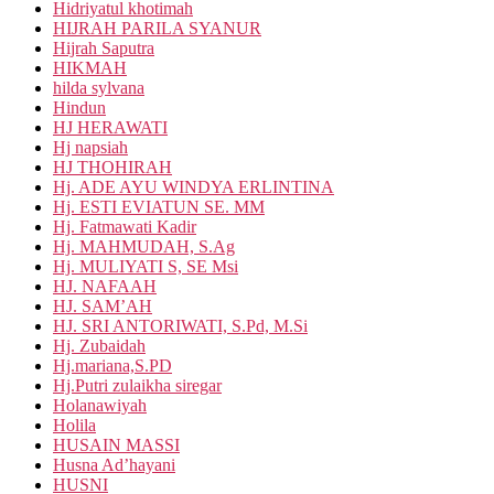
Hidriyatul khotimah
HIJRAH PARILA SYANUR
Hijrah Saputra
HIKMAH
hilda sylvana
Hindun
HJ HERAWATI
Hj napsiah
HJ THOHIRAH
Hj. ADE AYU WINDYA ERLINTINA
Hj. ESTI EVIATUN SE. MM
Hj. Fatmawati Kadir
Hj. MAHMUDAH, S.Ag
Hj. MULIYATI S, SE Msi
HJ. NAFAAH
HJ. SAM’AH
HJ. SRI ANTORIWATI, S.Pd, M.Si
Hj. Zubaidah
Hj.mariana,S.PD
Hj.Putri zulaikha siregar
Holanawiyah
Holila
HUSAIN MASSI
Husna Ad’hayani
HUSNI