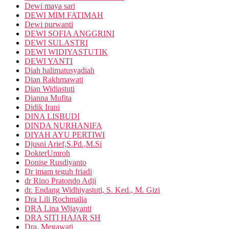
Dewi maya sari
DEWI MIM FATIMAH
Dewi purwanti
DEWI SOFIA ANGGRINI
DEWI SULASTRI
DEWI WIDIYASTUTIK
DEWI YANTI
Diah halimatusyadiah
Dian Rakhmawati
Dian Widiastuti
Dianna Mufita
Didik Irani
DINA LISBUDI
DINDA NURHANIFA
DIYAH AYU PERTIWI
Djusni Arief,S.Pd.,M.Si
DokterUmroh
Donise Rusdiyanto
Dr imam teguh friadi
dr Rino Pratondo Adji
dr. Endang Widhiyastuti, S. Ked., M. Gizi
Dra Lili Rochmalia
DRA Lina Wijayanti
DRA SITI HAJAR SH
Dra. Megawati