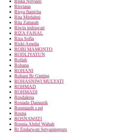
Riska Noviani
Risviana
Risya fianicha
Rita Mirdahni
Rita Zaharah
Riwin indrawati
RIZA FAISAL
Riza Sofia
Rizki Amelia
ROBI MAMONTO
RODLIYATUN
Rofiah
Rohana
ROHANI
Rohani Br Ginting
ROHASNIWI MULYATI
ROHMAD
ROHMADI
Rosdalena
Rosiada Damanik
Rosmiasih s.pd
Rosna
ROSNAWATI
Rosnia Abdul Wahab
Rr Endarwati Setyaningrum