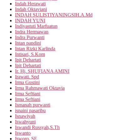
Indah Herawati
Indah Oktaviani
INDAH SULISTIYANINGSIH.A.Md
INDAH YUNI
Indiyastuti Marfuatun
Indra Hermawan
Indra Purwanti
Intan pandini
Intan Rizki Karlinda
Intisari, S.Kom
Ipit Dehartati
Ipit Dehartati
Ir. Hj. SHUFIANA AMINI
Irawati. Spd
Irma Gustini
Irma Rahmawati Oktavia
Irma Seftiani
Irma Seftiani
Ismanah purwanti
isnaini pasaribu
Isnawiyah
Iswahyuni
Iswandi Russyah,S.Th
Iswanto
Isworo, SE