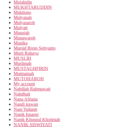
Mujahidin
MUKHTARUDDIN
Muktiono
Mulyanah
Mulyasaroh
Mulyati
Munajah
Munawaroh
Munika
Mursid Broto Setiyanto
Murti Rahayu
MUSLIH
Muslimah
MUSTAGHFIRIN
Mutmainah
MUTOHAROH
My account
Nabillah Rahmawati
Nahdhati
Nana Afriana
Nandi irawan
Nani Yulianti
Nanik Isnaeni
Nanik Khusnul Khotimah
NANIK SISWIYATI