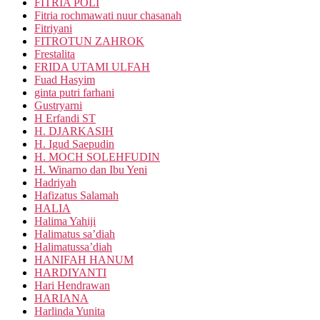
FITRIA POLI
Fitria rochmawati nuur chasanah
Fitriyani
FITROTUN ZAHROK
Frestalita
FRIDA UTAMI ULFAH
Fuad Hasyim
ginta putri farhani
Gustryarni
H Erfandi ST
H. DJARKASIH
H. Igud Saepudin
H. MOCH SOLEHFUDIN
H. Winarno dan Ibu Yeni
Hadriyah
Hafizatus Salamah
HALIA
Halima Yahiji
Halimatus sa’diah
Halimatussa’diah
HANIFAH HANUM
HARDIYANTI
Hari Hendrawan
HARIANA
Harlinda Yunita