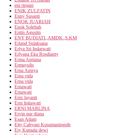
eni rinjani
ENIK ZULFATIN
Enny Susanti
ENOK JUARIAH
Enok Solehah
Entin Agustin
ENY BUDIATI.,AMDK.,S.KM
Erland Sulaksana
Erlya Sri Indarwati
Erlyana Eka Rosdianty
Erma Apriana
Ermayulis
Erna Anisya
Erna vida
Erna vida
Ernawati
Ernawati
Erni Jayanti
Erni listiawati
ERNI MARLINA
Ervin nur diana
Esan Adam
Etty Cahyani Kusumaningsih
Ety Kumala dewi