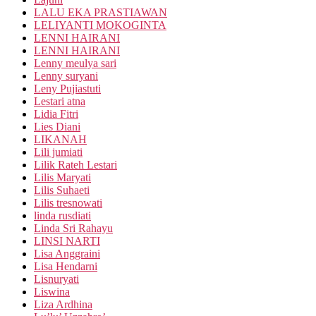
LALU EKA PRASTIAWAN
LELIYANTI MOKOGINTA
LENNI HAIRANI
LENNI HAIRANI
Lenny meulya sari
Lenny suryani
Leny Pujiastuti
Lestari atna
Lidia Fitri
Lies Diani
LIKANAH
Lili jumiati
Lilik Rateh Lestari
Lilis Maryati
Lilis Suhaeti
Lilis tresnowati
linda rusdiati
Linda Sri Rahayu
LINSI NARTI
Lisa Anggraini
Lisa Hendarni
Lisnuryati
Liswina
Liza Ardhina