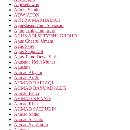
Adji setiawan
Admin Samira
ADWIATON
AFRIZA MARHAMAH
Agnestasia Dhini Silviasari
Agung cahya nugroho
AGUS ADI SETYONUGROHO
Agus Chaerul Umam
Agus Safei
Agus Setija Adi
Agus Tanto Dewa Suri i
Agusnita Helvi Munar
Agustina
Ahmad Ahyani
Ahmad Arifin
AHMAD BAIHAQI
AHMAD BAYUADI AZIS
Ahmad Fauzi
AHMAD KHANIF
Ahmad Rifai
AHMAD SAEPUDIN
Ahmad Sodiq
Ahmad Susanto
Ahmad Syarifudin
Ahmadi