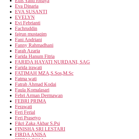
Euis Yanti rohaya
Eva Dinaria
EVA SUSANTI
EVELYN
Evi Febrianti
Fachruddin
fajrun mustaqim
Fani Andriani
Fanny Rahmadhani
Farah Azaria
Farida Hanum Fitria
FARIDA HAYATI NURDANI, SAG
Farida irawati
FATIMAH MZA,S.Sos,M.Sc
Fatma wati
Fatrah Ahmad Kodai
Faula Komalasari
Febri Arman Dermawan
FEBRI PRIMA
Ferawati
Feri Ferial
Feri Prasetyo
Fikri Zaka Akbar S.Psi
FINISHA SRI LESTARI
FIRDA ANISA