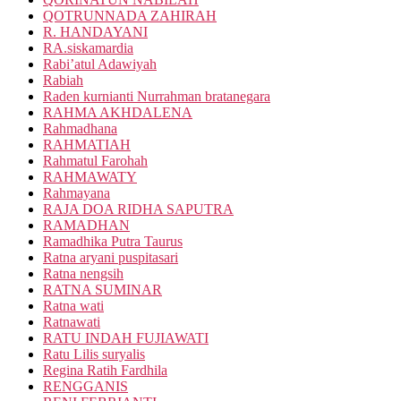
QOTRUNNADA ZAHIRAH
R. HANDAYANI
RA.siskamardia
Rabi’atul Adawiyah
Rabiah
Raden kurnianti Nurrahman bratanegara
RAHMA AKHDALENA
Rahmadhana
RAHMATIAH
Rahmatul Farohah
RAHMAWATY
Rahmayana
RAJA DOA RIDHA SAPUTRA
RAMADHAN
Ramadhika Putra Taurus
Ratna aryani puspitasari
Ratna nengsih
RATNA SUMINAR
Ratna wati
Ratnawati
RATU INDAH FUJIAWATI
Ratu Lilis suryalis
Regina Ratih Fardhila
RENGGANIS