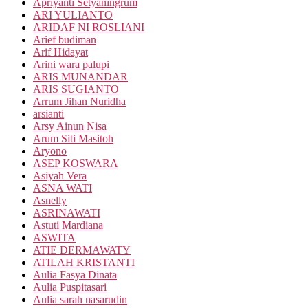
Apriyanti Setyaningrum
ARI YULIANTO
ARIDAF NI ROSLIANI
Arief budiman
Arif Hidayat
Arini wara palupi
ARIS MUNANDAR
ARIS SUGIANTO
Arrum Jihan Nuridha
arsianti
Arsy Ainun Nisa
Arum Siti Masitoh
Aryono
ASEP KOSWARA
Asiyah Vera
ASNA WATI
Asnelly
ASRINAWATI
Astuti Mardiana
ASWITA
ATIE DERMAWATY
ATILAH KRISTANTI
Aulia Fasya Dinata
Aulia Puspitasari
Aulia sarah nasarudin