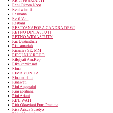
RENI FEBRIANTI
Reni Oktora Noor
Reni winarti
Reskiana
Resti Vera
Restiani
RESTYANAFORA CANDRA DEWI
RETNO DINI ASTUTI
RETNO WIDIASTUTY
Ria Dirganthari
Ria samariah
Riasmira SE. MM
RIFQI NUGROHO
Rifqiyati Am.Kep
Rika kartikasari
Rima
RIMA YUNITA
Rina mariana
Rinawati
Rini Anggraini
Rini apriliana
Rini Ariani
RINI WATI
Ririt Oktaviani Putri Pratama
Risa Arisca Susetyo