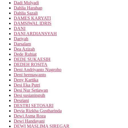
Dadi Mulyadi
Dahlia Harahap
Dahlia Sazali
DAMES KARYATI
DAMSIWAL IDRIS
DANI
DANI ARDIANSYAH
Dariyah
Darsalam
Dea Azizah
Dede Ruhiat
DEDE SUKAESIH
DEDEH ROSITA
Deni Andriyanto Nugroho
Deni hermawanto
Deny Kartika
Desi Eka Putri
Desi Nur Setiawan
Desi susianingsih
Desriani
DESTRI SETOSARI
Devia Rizkha Gustharinda
Dewi Asma Roza
Dewi Handayani
DEWI MASLIMA SIREGAR