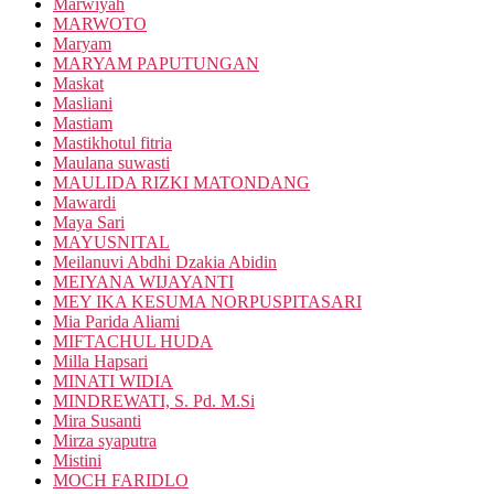
Marwiyah
MARWOTO
Maryam
MARYAM PAPUTUNGAN
Maskat
Masliani
Mastiam
Mastikhotul fitria
Maulana suwasti
MAULIDA RIZKI MATONDANG
Mawardi
Maya Sari
MAYUSNITAL
Meilanuvi Abdhi Dzakia Abidin
MEIYANA WIJAYANTI
MEY IKA KESUMA NORPUSPITASARI
Mia Parida Aliami
MIFTACHUL HUDA
Milla Hapsari
MINATI WIDIA
MINDREWATI, S. Pd. M.Si
Mira Susanti
Mirza syaputra
Mistini
MOCH FARIDLO