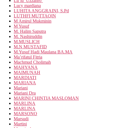
Lu’lu’ Uzzahro’
Lucy mardiana
LUHITA ANGGRAINI, S.Pd
LUTHFI MUTTAQIN
M Amirul Mukminin
M Yusuf
M. Halim Saputra
M. Nashiruddin
M.MUSLICH
M.N MUSTAFID
M.Yusuf Hadi Maulana BA.MA
Ma’rifatul Fitria
Machmud Cholimah
MAHYANA
MAIMUNAH
MARDIATI
MARIANA
Mariani
Mariani Dra
MARINI CHINTIA MASLOMAN
MARLINA
MARLINA
MARSONO
Marsudi
Martini